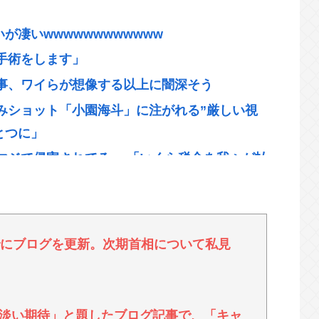
が凄いwwwwwwwwwwww
手術をします」
事、ワイらが想像する以上に闇深そう
みショット「小園海斗」に注がれる”厳しい視
とつに」
マジで侵害されてる」 「いくら税金を我々が払
いせつ画像データ10点を所持 「全米行方不明・
があり捜査
でにブログを更新。次期首相について私見
、スタイルの良さで日本人を圧倒してしまう
淡い期待」と題したブログ記事で、「キャ