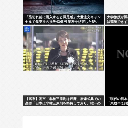
「品切れ前に購入すると満足感」大量注文キャン
大学教授が調
セルで集英社の損失43億円 業務を妨害した疑い
は確認できず
で32歳女を逮捕
だった
【高市】高市「非核三原則は邪魔」原爆式典での
「現代の日本
高市「日本は非核三原則を堅持しており、唯一の
「未成年(1
被爆国として…」お目々パチパチッ
るの？