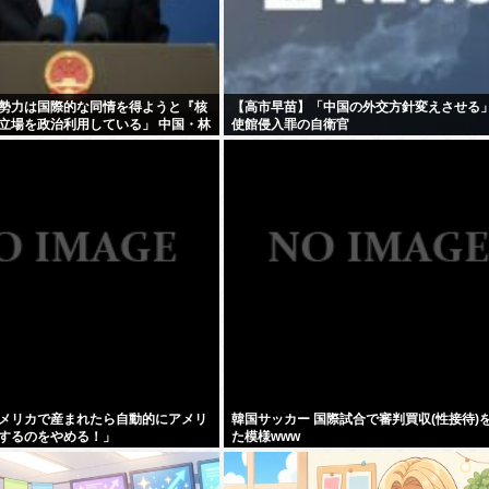
勢力は国際的な同情を得ようと『核
【高市早苗】「中国の外交方針変えさせる」 
立場を政治利用している」 中国・林
使館侵入罪の自衛官
メリカで産まれたら自動的にアメリ
韓国サッカー 国際試合で審判買収(性接待)
するのをやめる！」
た模様www