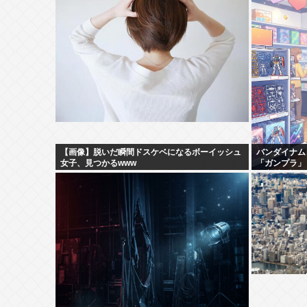
【画像】脱いだ瞬間ドスケベになるボーイッシュ
バンダイナム
女子、見つかるwww
「ガンプラ」
け商材好調で