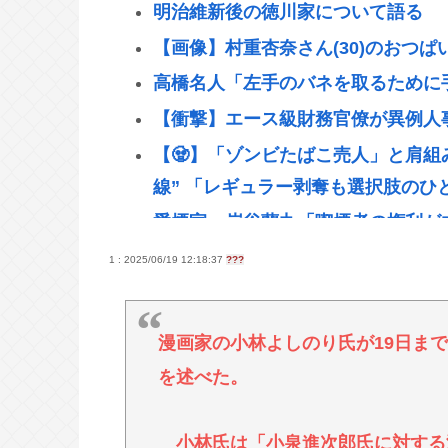
明治維新後の徳川家について語る
【画像】村重杏奈さん(30)のおつぱい
高橋名人「左手のバネを取るために
【衝撃】エース級財務官僚が異例人
【🧟】「ゾンビたばこ売人」と肩組
線” 「レギュラー剥奪も選択肢のひ
愛煙家・岸谷蘭丸「喫煙者の権利が
ってるんだと」
1 : 2025/06/19 12:18:37
???
【三重】小学校講師を逮捕 女児のわ
被児童搾取センター」から情報提供
漫画家の小林よしのり氏が19日ま
財務省のエース、左遷
を述べた。
【画像】海外女コスプレイヤーさん
【Pickup06072001】
小林氏は「小泉進次郎氏に対する