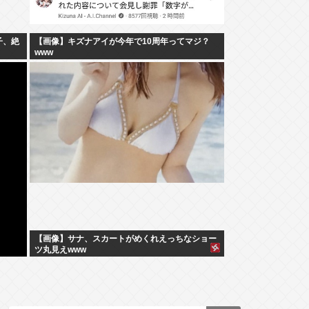
子、絶
【画像】キズナアイが今年で10周年ってマジ？
www
【画像】サナ、スカートがめくれえっちなショー
ツ丸見えwww