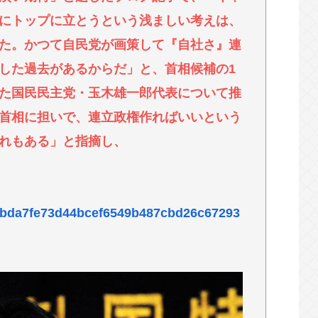
理由ってなんやろな？
にトップに立とうという浅ましい考えは、
待合室に『ドカ食いダイスキ！もちづきさん』を
た。かつて自民党が画策して『自社さ』連
した過去があるからだ」と、首相候補の1
ある為使える公園が半減 取材ではうるさいと答
た国民民主党・玉木雄一郎代表について推
のが電話してんだろな
首相に担いで、連立政権作ればいいという
れもある」と指摘し、
es/fbda7fe73d44bcef6549b487cbd26c67293