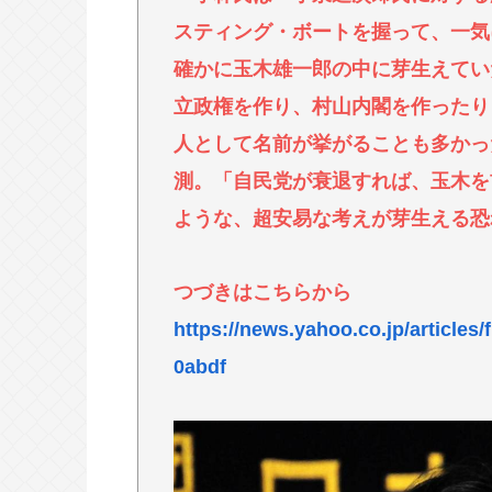
とんこつらーめんが全く流行らない
スティング・ボートを握って、一気
【高市】 糖尿病内科クリニック、
確かに玉木雄一郎の中に芽生えてい
置いてしまい炎上
立政権を作り、村山内閣を作ったり
「盆踊り」に「うるせぇ」と苦情が
人として名前が挙がることも多かっ
える住民はおらず こどおじみたい
測。「自民党が衰退すれば、玉木を
ような、超安易な考えが芽生える恐
Powered by livedoor 相互RSS
つづきはこちらから
https://news.yahoo.co.jp/articl
0abdf