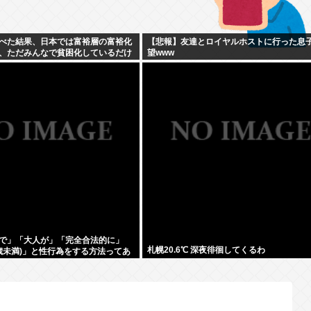
べた結果、日本では富裕層の富裕化
【悲報】友達とロイヤルホストに行った息
、ただみんなで貧困化しているだけ
望www
で」「大人が」「完全合法的に」
札幌20.6℃ 深夜徘徊してくるわ
8歳未満)」と性行為をする方法ってあ