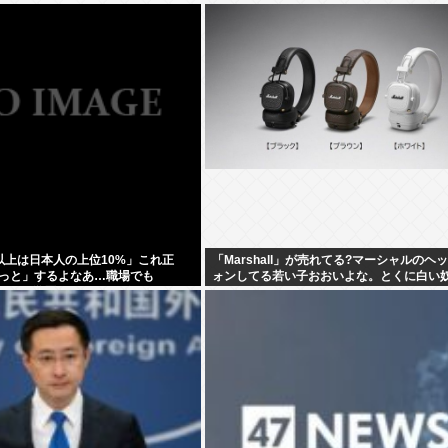
H以上は日本人の上位10%」これ正
「Marshall」が売れてる?マーシャルのヘ
っと」するよなあ…職場でも
ォンしてる若い子おおいよな。とくに白い
以下の低学歴とかあんまり観ない