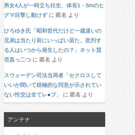
男女4人が一時立ち往生、体長1・5mのヒ
グマ目撃し動けず
に
匿名
より
ひろゆき氏「昭和世代だけど一歳違いの
兄弟は当たり前にいっぱい居た。批判す
る人はいつから発生したの？」ネット賛
否真っ二つ
に
匿名
より
スウェーデン司法当局者「セクロスして
いいか聞いて積極的な同意が示されてい
ない性交は全てレ●プ」
に
匿名
より
アンテナ