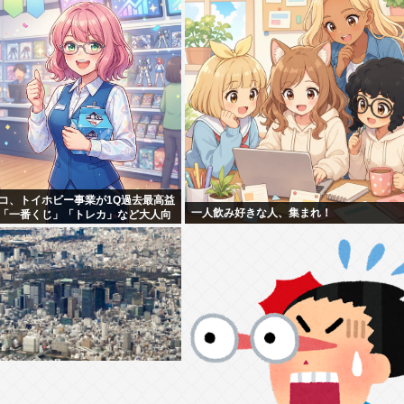
コ、トイホビー事業が1Q過去最高益
一人飲み好きな人、集まれ！
「一番くじ」「トレカ」など大人向