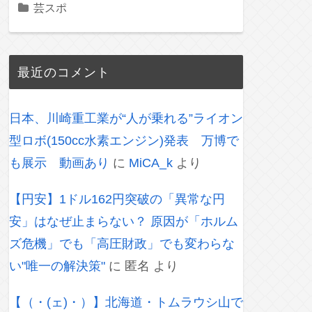
芸スポ
最近のコメント
日本、川崎重工業が“人が乗れる”ライオン
型ロボ(150cc水素エンジン)発表 万博で
も展示 動画あり
に
MiCA_k
より
【円安】1ドル162円突破の「異常な円
安」はなぜ止まらない？ 原因が「ホルム
ズ危機」でも「高圧財政」でも変わらな
い"唯一の解決策"
に
匿名
より
【（・(ェ)・）】北海道・トムラウシ山で