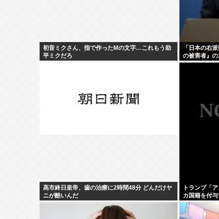
初音ミクさん、指で作ったMの文字…これもう助
「日本の右派
平ミクだろ
の被害者』の
剣副報道局長
高市終日皇帝、歯の治療に2時間48分 どんだけヤ
トランプ「ア
ニが酷いんだ
カ国籍を付与