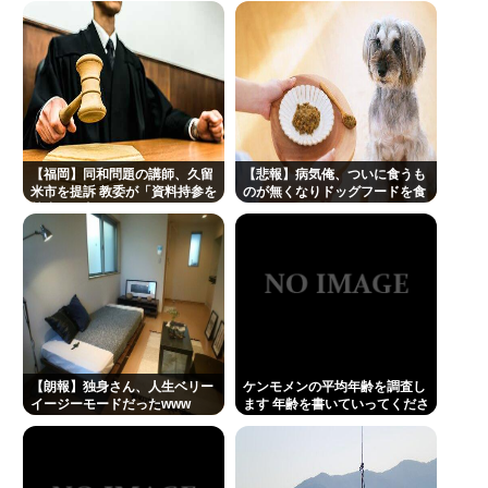
ド壊れなくて買う理由が見つからない
及川光博、56歳の “おめでた婚” に祝福続々 SNSで
は「檀れいと離婚してたの？」驚く声も
【世論調査】ウクライナ戦争を特に支持する属性。
男性・高齢者・富裕層・モスクワ在住・主な情報源
テレビ
【福岡】同和問題の講師、久留
【悲報】病気俺、ついに食うも
米市を提訴 教委が「資料持参を
のが無くなりドッグフードを食
楽しんご、神田うのの印象を率直に吐露「あまりに
禁止」と主張
ってしまう・・・・・・・・・
も素っ気ない態度を取られて寂しい」
A💕V女優『瀬戸環奈』、パチ●コ屋にイベント来店
し、弱男が大集結www 👉
Powered by livedoor 相互RSS
【朗報】独身さん、人生ベリー
ケンモメンの平均年齢を調査し
イージーモードだったwww
ます 年齢を書いていってくださ
い