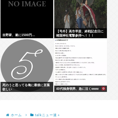
【号外】高市早苗、終戦記念日に
吉野家、遂に1500円…
靖国神社電撃参拝へ！！！
死のうと思ってる俺に最後に言葉
40代独身弱男、急に泣くwww
欲しい
ホーム
talkニュー速＋