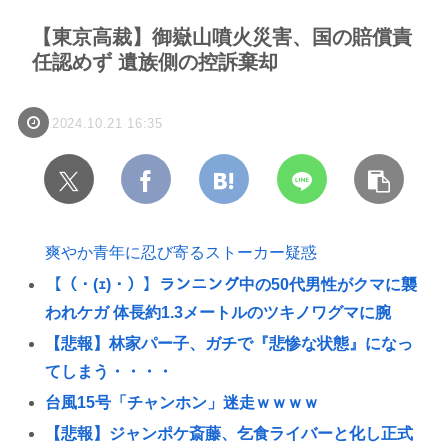
【東京高裁】御嶽山噴火災害、国の賠償責
任認めず 遺族側の控訴棄却
2024.10.21 16:35
爽やか青年に忍び寄るストーカー疑惑
【（・(ｪ)・）】ランニング中の50代男性がクマに襲
われケガ 体長約1.3メートルのツキノワグマに腕
【悲報】林家パー子、ガチで『悲惨な状態』になっ
てしまう・・・・
台風15号「チャンホン」迷走ｗｗｗｗ
【悲報】ジャンポケ斎藤、乞食ライバーと化し正式