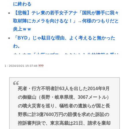
に終わる
【悲報】テレ東の若手女子アナ「国民が勝手に我々
取材陣にカメラを向けるな！」→何様のつもりだと
炎上ｗｗ
「BYD」じゃ駄目な理由、よく考えると無かった
わ。
ネトウヨ「大臣にブロックされたら公的情報を受け
取れない」→小野田レスバ担当大臣(35)「ブロックし
1 : 2024/10/21 15:37:46
???
ても普通に投稿見れます」
【悲報】中国さん、日本に対しあまりにも酷い暴言
を放つ 「侵略戦争仕掛けたくせに原爆で被害者ビ
死者・行方不明者計63人を出した2014年9月
ジネスするな」
の御嶽山（長野・岐阜県境、3067メートル）
1度でもニートになると社会復帰する難易度が恐ろし
の噴火災害を巡り、犠牲者の遺族らが国と長
いほど高くなってしまう件
野県に計3億7600万円の賠償を求めた訴訟の
【画像】後藤真希(40)さん、現役アイドルに公開処刑
控訴審判決で、東京高裁は21日、請求を棄却