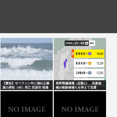
【愛知】サーフィン中に溺れ公務
長野県議補選（定数1）、共産候
員の男性（46）死亡 田原市 現場
補が維新候補らを抑えて当選
はサーフィンで有名なスポット