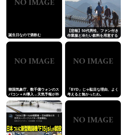
【悲報】50代男性、ファン付き
誕生日なので酒飲む
作業服と冷たい飲料を用意する
も熱中症で死亡
韓国気象庁、数千億ウォンのス
「BYD」じゃ駄目な理由、よく
パコン＋AI導入→天気予報が外
考えると無かったわ。
れまくるｗｗｗ