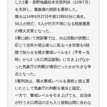
される
した1審・長野地裁松本支部判決（22年7月）
【画像】中山美穂さん、片岡愛之助との笑顔の生前
を支持し、遺族側の控訴を棄却した。
ショットが公開
噴火は14年9月27日午前11時52分に発生。
イスラエル、世界から孤立の道を選択！
58人が死亡、5人が行方不明になる戦後最悪
(📞´ん`)「はい嫌儲子供電話相談室」👧「犬は大きい
の噴火災害となった。
小さいのがいるのになんで猫はみんな同じ大きさな
1審に続いて控訴審では、火山活動の状態に
の？」
応じて住民や登山者らに取るべき対策を5段
ガチで死にたい時ってどうしたらいいの？
階で知らせる噴火警戒レベルを1（平常＝当
新しいキーボード買いたいんだけど、今のキーボー
時）から2（火口周辺規制）に引き上げなか
ド壊れなくて買う理由が見つからない
った気象庁の判断が適切だったかが大きな争
点となった。
Powered by livedoor 相互RSS
1審判決は、噴火警戒レベルを漫然と据え置
いたとして気象庁の判断を違法と認定。
一方で、警戒レベルを引き上げても、自治体
が行う火口周辺の立ち入り規制は間に合わな