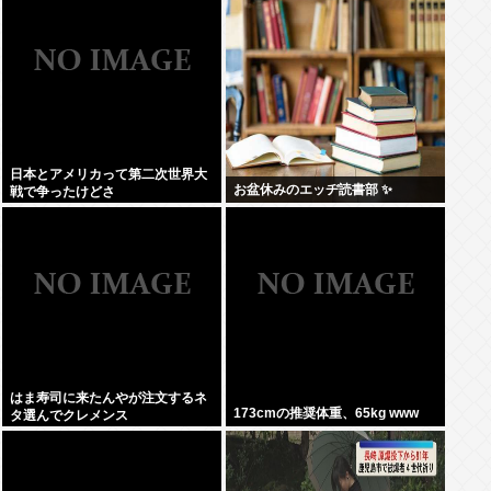
日本とアメリカって第二次世界大
お盆休みのエッヂ読書部 ✨
戦で争ったけどさ
はま寿司に来たんやが注文するネ
173cmの推奨体重、65kg www
タ選んでクレメンス