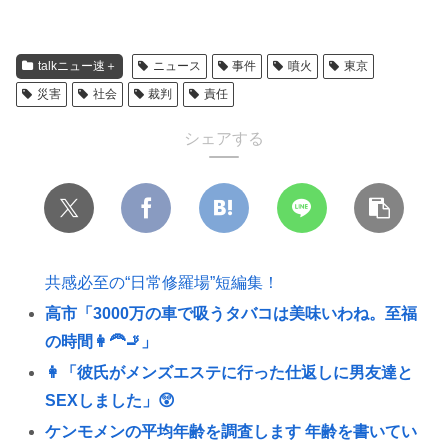
talkニュー速＋
ニュース
事件
噴火
東京
災害
社会
裁判
責任
シェアする
共感必至の“日常修羅場”短編集！
高市「3000万の車で吸うタバコは美味いわね。至福
の時間👩‍🦰🚬」
👩「彼氏がメンズエステに行った仕返しに男友達と
SEXしました」😲
ケンモメンの平均年齢を調査します 年齢を書いてい