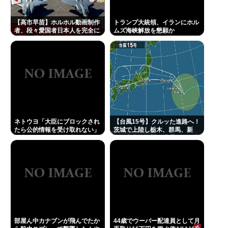
【高市早苗】ホルホル動画制作
トランプ大統領、イランにホル
者、段々愛国者日本人を完全に
ムズ海峡解放を懇願か
舐めて手抜き動画を乱発し始め
る
ネトウヨ「大臣にブロックされ
【台風15号】クルッた進路へ！
たら公的情報を受け取れない」
茨城で上陸し栃木、群馬、新
→小野田レスバ担当大臣(35)
潟、富山、石川を蹂躙して日本
「ブロックしても普通に投稿見
海へ
れます」
部屋ん中カナブンが飛んでたか
44歳でウーバー配達員として月