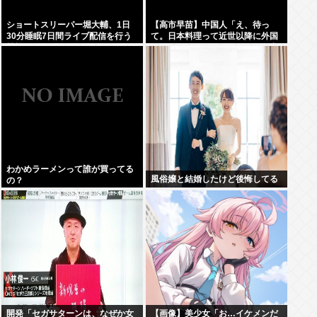
ショートスリーパー堀大輔、1日
【高市早苗】中国人「え、待っ
30分睡眠7日間ライブ配信を行う
て。日本料理って近世以降に外国
模様www
からパクった物ばっかじゃね？中
世以前のジャップは何を食べてた
んだよ」
わかめラーメンって誰が買ってる
風俗嬢と結婚したけど後悔してる
の？
開発「セガサターンは、なぜか女
【画像】美少女「お…イケメンだ