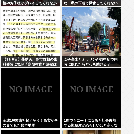
性やお子様がプレイしてくれなか
な…私の下着で興奮してくれない
った」
かな…」
【8月6日】蓮舫氏、高市首相の歯
女子高生とオッサンが熱中症で同
科受診に私見「定期検査と治療は
時に倒れたらどっち助ける？
大事ですが…この日を避けて行く
べきお立場では」
全壊1000棟を超えそう！高市がそ
1度でもニートになると社会復帰
の目で見た熊本地震
する難易度が恐ろしいほど高くな
ってしまう件