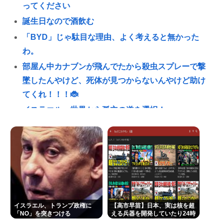
ってください
誕生日なので酒飲む
「BYD」じゃ駄目な理由、よく考えると無かった
わ。
部屋ん中カナブンが飛んでたから殺虫スプレーで撃
墜したんやけど、死体が見つからないんやけど助け
てくれ！！！🐞
イスラエル、世界から孤立の道を選択！
【動画】女子アナ「流しそうめん初体験します！ズ
ズッズッ…ズッ…ゲホォッ！」
(📞´ん`)「はい嫌儲子供電話相談室」👧「犬は大きい
小さいのがいるのになんで猫はみんな同じ大きさな
の？」
ガチで死にたい時ってどうしたらいいの？
イスラエル、トランプ政権に
【高市早苗】日本、実は核を超
新しいキーボード買いたいんだけど、今のキーボー
「NO」を突きつける
える兵器を開発していたり24時
間で核兵器が作れたりする模様