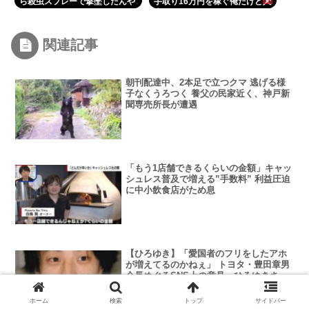
ら殺虫スプレーで撃墜したんや
手取り16万円を稼ぐ俺だけど人
けど、死体が見つからないんや
生こんなはずじゃなかったって
けど助けてくれ！！！
あと何回思わないといけないん
だよ
関連記事
朝刊配達中、2本足で立つクマ 逃げる様
子なくうろつく 養父の民家近く、神戸新
聞専売所長が遭遇
「もう1店舗できるくらいの金額」キャッ
シュレス普及で増える”手数料” 利益圧迫
に中小飲食店がため息
【ひろゆき】「愛国者のフリをしたアホ
が増えてるのかねぇ」 トヨタ・豊田章男
会長めぐるSNS上の意見、ひろゆきさん
あきれ顔
ホーム
検索
トップ
サイドバー