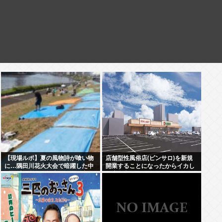
【現場ルポ】夏の風物詩が喰い物
店舗型性風俗店(ピンサロ)を新規
に…隅田川花火大会で暗躍した中
開業することになったからイカし
国人「場所取り転売ヤー」の高笑
た店名考えてくれ
い