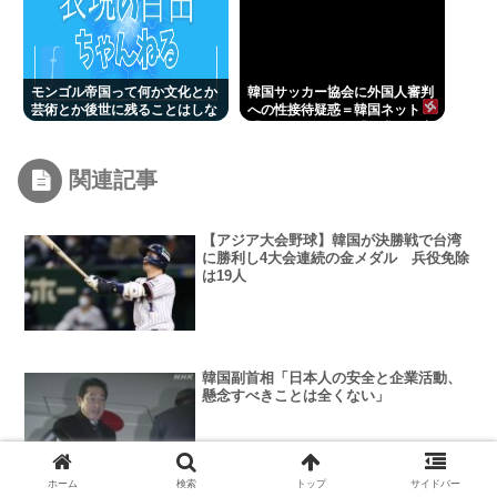
モンゴル帝国って何か文化とか
韓国サッカー協会に外国人審判
芸術とか後世に残ることはしな
への性接待疑惑＝韓国ネット
かったの？男は殺せ女は犯せで
「信じられない」「要求した審
勢力拡大しただけ？
判もおかしい」
関連記事
【アジア大会野球】韓国が決勝戦で台湾
に勝利し4大会連続の金メダル 兵役免除
は19人
韓国副首相「日本人の安全と企業活動、
懸念すべきことは全くない」
ホーム
検索
トップ
サイドバー