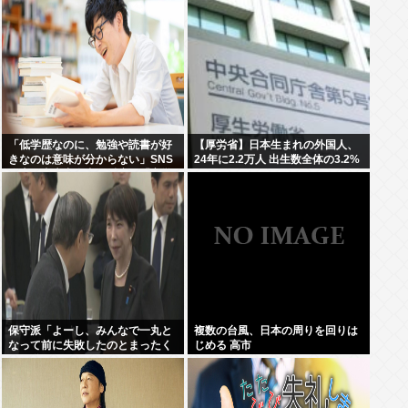
子園11連敗
引っかかり誤噴射と判明
「低学歴なのに、勉強や読書が好
【厚労省】日本生まれの外国人、
きなのは意味が分からない」SNS
24年に2.2万人 出生数全体の3.2%
炎上に東大出身者が反応。「高学
歴=地頭もいい」という認識が間
違っているワケ
保守派「よーし、みんなで一丸と
複数の台風、日本の周りを回りは
なって前に失敗したのとまったく
じめる 高市
同じ道を行くぞ！！」 これなに？