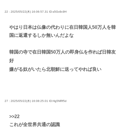
22 : 2025/05/22(木) 16:06:57.31
ID:s5Gx9c9H
やはり日本は仏像の代わりに在日韓国人50万人を韓
国に返還するしか無いんだよな
韓国の寺で在日韓国50万人の即身仏を作れば日韓友
好
嫌がる奴がいたら北朝鮮に送ってやれば良い
27 : 2025/05/22(木) 16:08:25.01
ID:Hg5NRf5d
>>22
これが全世界共通の認識