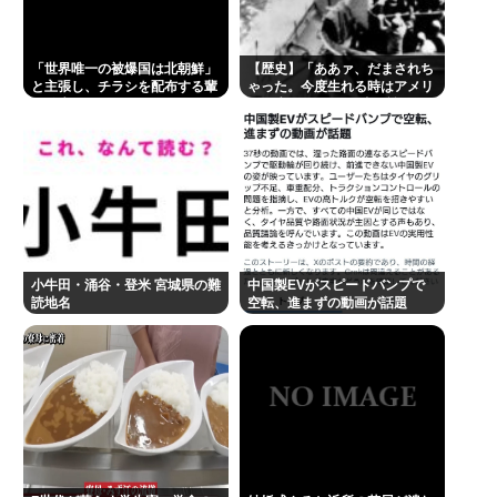
立川志らく、ひろゆき氏の「すべてのジャンルはマ
ニアがつぶす」に完全同意「そういう連中が落語を
「世界唯一の被爆国は北朝鮮」
【歴史】「ああァ、だまされち
つぶす」
と主張し、チラシを配布する輩
ゃった。今度生れる時はアメリ
が発生
カへ生れるぞ」 22歳で戦死し
【緊急】エアコン壊れた
た特攻隊員が出撃前の日記に残
した”本音”
うつ病が治って復職できたらマッマと旅行に行きた
い
レスバトル星人「この惑星で一番レスバが強い奴を
出せ。そいつが負けたら滅ぼす」👈誰を出す？
【画像】迷惑行為って何？
小牛田・涌谷・登米 宮城県の難
中国製EVがスピードバンプで
読地名
空転、進まずの動画が話題
東海の大自然に逝きたい男の子www
「そば（うどん）+いなり寿司」ってセットをあまり
食わなくなった理由。
Powered by livedoor 相互RSS