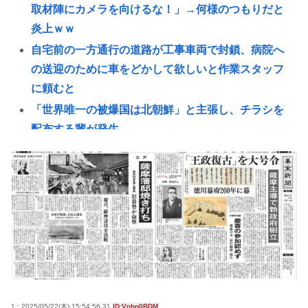
取材陣にカメラを向けるな！」→何様のつもりだと
炎上ｗｗ
自宅前の一方通行の道路が工事車両で封鎖、病院へ
の送迎のために車をどかして欲しいと作業スタッフ
に頼むと
「世界唯一の被爆国は北朝鮮」と主張し、チラシを
配布する輩が発生
【衝撃】女さん同士の事故、ガチで地獄www
88歳女性、庭の草取りをしてたら孫が運転する車に
はねられ死亡
【悲報】ファン付き作業着使用男性、熱中症で死
亡 スポーツドリンクやゼリー飲料持参でも
熊本地震で避難中の家からエアコン室外機を盗んだ
日本人(47)が逮捕されるwww
【お前らも気をつけような！】ガールズバンドのボ
1 : 2025/05/22(木) 15:54:56.31
ID:Vnbp0BDM