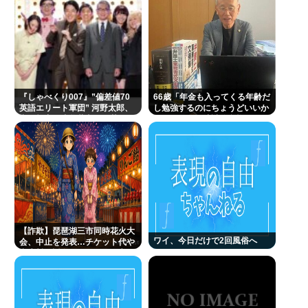
『しゃべくり007』”偏差値70
66歳「年金も入ってくる年齢だ
英語エリート軍団” 河野太郎、
し勉強するのにちょうどいいか
中田敦彦、岸谷蘭丸らが英
なって」。司法試験合格
語”お受験”事情・学習法を徹底
解説
【詐欺】琵琶湖三市同時花火大
ワイ、今日だけで2回風俗へ
会、中止を発表…チケット代や
出店料の返金については明言せ
ず