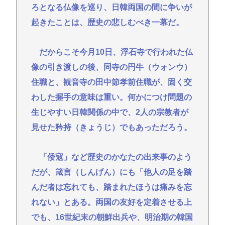
ろとなる仏像を巡り、日韓両国の間に争いが
起きたことは、歴史の悲しむべき一幕だ。
だからこそ今月10日、浮石寺で行われた仏
像の引き渡しの後、同寺の円牛（ウォンウ）
住職と、観音寺の田中節孝前住職が、固く交
わした握手の意味は重い。何かにつけ問題の
生じやすい日韓関係の中で、2人の宗教者が
見せた矜持（きょうじ）でもあっただろう。
「倭寇」など歴史のかなたの出来事のよう
だが、箴言（しんげん）にも「他人の足を踏
んだ者は忘れても、踏まれたほうは痛みを忘
れない」とある。両国の友好を定着させる上
でも、16世紀末の朝鮮出兵や、明治期の韓国