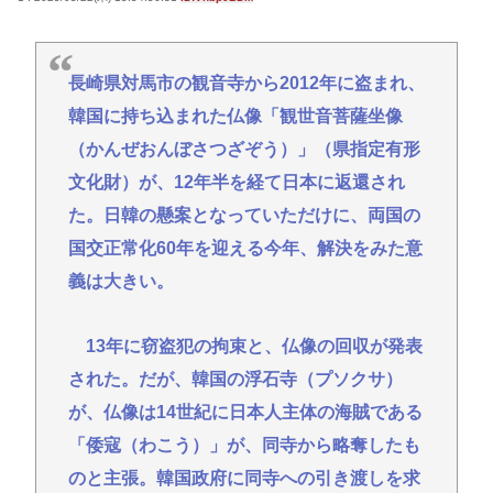
ーカルさん、客席ダイブした結果『こう』なってし
まいお気持ち表明してしまう…
結婚式やると近所の花屋が潰れない理由がわかる
長崎県対馬市の観音寺から2012年に盗まれ、
「こんなに金取るのかよ！？」って驚くぞ
韓国に持ち込まれた仏像「観世音菩薩坐像
うつ病が治って復職できたらマッマと旅行に行きた
（かんぜおんぼさつざぞう）」（県指定有形
い
文化財）が、12年半を経て日本に返還され
レスバトル星人「この惑星で一番レスバが強い奴を
た。日韓の懸案となっていただけに、両国の
出せ。そいつが負けたら滅ぼす」👈誰を出す？
国交正常化60年を迎える今年、解決をみた意
「そば（うどん）+いなり寿司」ってセットをあまり
義は大きい。
食わなくなった理由。
13年に窃盗犯の拘束と、仏像の回収が発表
Powered by livedoor 相互RSS
された。だが、韓国の浮石寺（プソクサ）
が、仏像は14世紀に日本人主体の海賊である
「倭寇（わこう）」が、同寺から略奪したも
のと主張。韓国政府に同寺への引き渡しを求