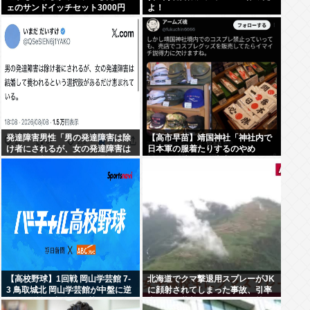
ェのサンドイッチセット3000円
よ！
www
発達障害男性「男の発達障害は除
【高市早苗】靖国神社「神社内で
け者にされるが、女の発達障害は
日本軍の服着たりするのやめ
結婚して養われるという選択肢が
ろ！」遊就館のお土産屋がこちら
あるだけ恵まれている」
【高校野球】1回戦 岡山学芸館 7-
北海道でクマ撃退用スプレーがJK
3 鳥取城北 岡山学芸館が中盤に逆
に顔射されてしまった事故、引率
転し2回戦進出 鳥取県勢、夏の甲
者が腰に装着していたものが枝に