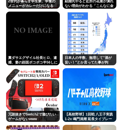
Z世代が暮らす学生寮、学食の
結婚式やると近所の花屋が潰れ
メニューがカレーだけになる
ない理由がわかる「こんなに金
取るのかよ！？」って驚くぞ
糞ダサエグザイル社長ヒロ、逮
日本人の半数、無理して"酒が
捕、妻の顔面ボコボコ半56しに
旨い！"とか言ってた事が判
した。
明。近畿地方に関しては6割が
下戸
冗談抜きでSwitch2で遊びたい
【高校野球】1回戦 八王子実践
ゲームがないwww
1-2x 鳴門渦潮 延長タイブレー
クでサヨナラ勝ち 鳴門渦潮とし
て甲子園1勝