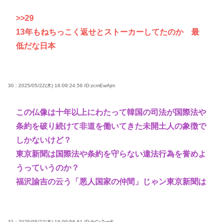
>>29
13年もねちっこく返せとストーカーしてたのか 最
低だな日本
30 : 2025/05/22(木) 16:09:24.56
ID:zcmEwAjm
この仏像は十年以上にわたって韓国の司法が国際法や
条約を破り続けて非道を働いてきた未開土人の象徴で
しかないけど？
東京新聞は国際法や条約を守らない違法行為を誉めよ
うっていうのか？
福沢諭吉の云う「悪人国家の仲間」じゃン東京新聞は
31 : 2025/05/22(木) 16:09:56.61
ID:IhCcZvmF