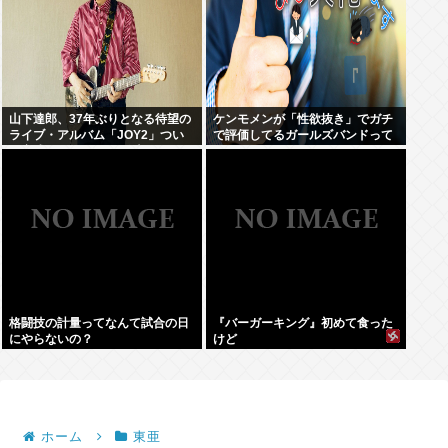
山下達郎、37年ぶりとなる待望の
ケンモメンが「性欲抜き」でガチ
ライブ・アルバム「JOY2」つい
で評価してるガールズバンドって
に完成、10月14日に発売
何？
格闘技の計量ってなんて試合の日
『バーガーキング』初めて食った
にやらないの？
けど
ホーム
東亜