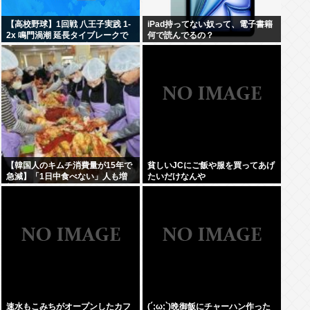
【高校野球】1回戦 八王子実践 1-
iPad持ってない奴って、電子書籍
2x 鳴門渦潮 延長タイブレークで
何で読んでるの？
サヨナラ勝ち 鳴門渦潮として甲子
園1勝
【韓国人のキムチ消費量が15年で
貧しいJCにご飯や服を買ってあげ
急減】「1日中食べない」人も増
たいだけなんや
加
速水もこみちがオープンしたカフ
(´;ω;`)晩御飯にチャーハン作った