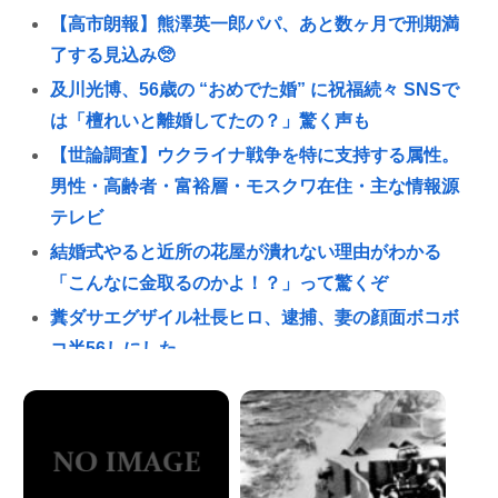
【高市朗報】熊澤英一郎パパ、あと数ヶ月で刑期満
了する見込み🥺
及川光博、56歳の “おめでた婚” に祝福続々 SNSで
は「檀れいと離婚してたの？」驚く声も
【世論調査】ウクライナ戦争を特に支持する属性。
男性・高齢者・富裕層・モスクワ在住・主な情報源
テレビ
結婚式やると近所の花屋が潰れない理由がわかる
「こんなに金取るのかよ！？」って驚くぞ
糞ダサエグザイル社長ヒロ、逮捕、妻の顔面ボコボ
コ半56しにした。
楽しんご、神田うのの印象を率直に吐露「あまりに
も素っ気ない態度を取られて寂しい」
A💕V女優『瀬戸環奈』、パチ●コ屋にイベント来店
し、弱男が大集結www 👉