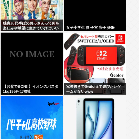
独身30代半ばのおっさんって何を
女子小学生 膣 子宮 卵子 妊娠
楽しみや希望に生きていけばいい
んだ？
【お盆でBON!!】イオンのパスタ
冗談抜きでSwitch2で遊びたいゲ
1kg195円は福祉
ームがないwww