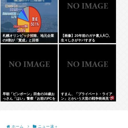
札幌オリンピック招致、地元企業
【画像】20年前のガチ素人Å◯、
の8割が「賛成」と回答
生々しさがヤバすぎる
早朝「ピンポーン」田舎の38歳お
すまん、「プライベート・ライア
っさん「はい」警察「お前のPCを
ン」とかいう大昔の戦争映画見て
調べる」全米行方不明・被児童搾
みたら最初の30分で地獄なんだ
取センターからの通報により児
が…これずっと続く感じ？
ホ゜画像を発見、逮捕
ホーム
ニュー速＋