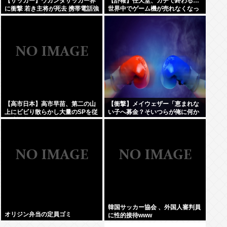
【サッカー】ウガンダサッカー界
【訃報】任天堂、ガチで終わる…
に衝撃 若き主将が死去 携帯電話強
世界中でゲーム機が売れなくなっ
盗に抵抗した末に石で滅多打ち…
てしまった模様
国民が怒り「リーダーを失った」
【高市日本】高市早苗、第二の山
【衝撃】メイウェザー「恵まれな
上にビビり散らかし大量のSPを従
い子へ募金？そいつらが俺に何か
え演説台にも全面防弾ガラスを設
してくれたのか・・・・・・？」
置
⇒！！！
韓国サッカー協会 、外国人審判員
オリジン弁当の定員ゴミ
に性的接待www