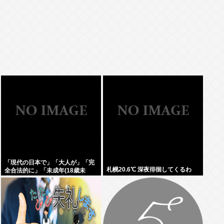
「現代の日本で」「大人が」「完
札幌20.6℃ 深夜徘徊してくるわ
全合法的に」「未成年(18歳未
満)」と性行為をする方法ってある
の？