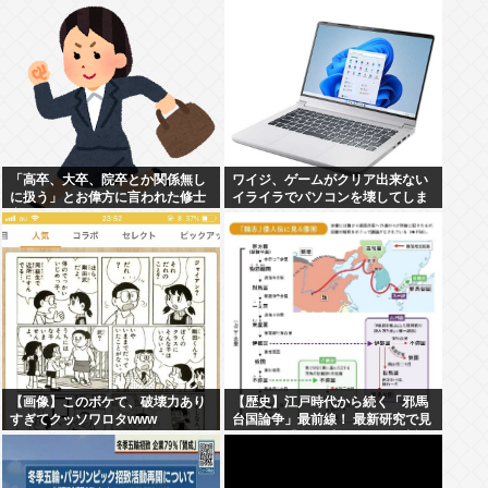
「高卒、大卒、院卒とか関係無し
ワイジ、ゲームがクリア出来ない
に扱う」とお偉方に言われた修士
イライラでパソコンを壊してしま
卒の女の子が...
う…
【画像】このボケて、破壊力あり
【歴史】江戸時代から続く「邪馬
すぎてクッソワロタwww
台国論争」最前線！ 最新研究で見
えてきた「卑弥呼の国」の有力説