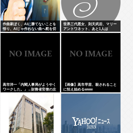
作曲家ぼく、AIに勝てないことを
世界三代悪女、則天武后、マリー
悟り、AIじゃ作れない曲へ舵を切
アントワネット、あと1人は
ることを決断
高市洋一「内閣人事局がようやく
【画像】高市早苗、殺されること
ワークした。」→財務省官僚の左
に怯え始めるwww
遷記事を喜んでポスト