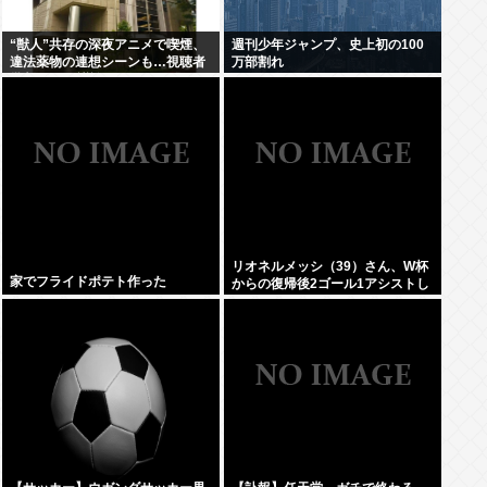
“獣人”共存の深夜アニメで喫煙、
週刊少年ジャンプ、史上初の100
違法薬物の連想シーンも…視聴者
万部割れ
批判でBPO議論
リオネルメッシ（39）さん、W杯
家でフライドポテト作った
からの復帰後2ゴール1アシストし
てしまうwww