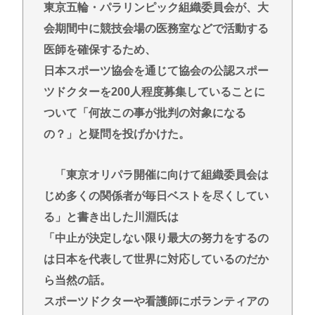
【緊急】吉野家のステーキ定食、ガチで美味いぞ
東京五輪・パラリンピック組織委員会が、大
【衝撃】韓国メディア「韓国サッカー協会、W杯予選
会期間中に競技会場の医務室などで活動する
で外国人審判に性接待」
医師を確保するため、
ビニコンの店員がいらっしゃいませー！言わないか
日本スポーツ協会を通じて協会の公認スポー
ら本社にクレームいれてやりましたよ！www
ツドクターを200人程度募集していることに
ここ数年「どっちもどっち」とか「まだわからない
ついて「何故この事が批判の対象になる
から叩くな」とかゆうチキン野郎が増えたけどどっ
の？」と疑問を投げかけた。
から来たの？(´・ω・`)
【動画】手術中に熊本地震直撃やばすぎwww
「東京オリパラ開催に向けて組織委員会は
医療脱毛・脱毛サロンを考えてるんだが！脱毛モメ
じめ多くの関係者が毎日ベストを尽くしてい
ンいるか？？
る」と書き出した川淵氏は
「中止が決定しない限り最大の努力をするの
Powered by livedoor 相互RSS
は日本を代表して世界に対応しているのだか
ら当然の話。
スポーツドクターや看護師にボランティアの