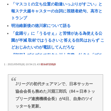
「マスコミの立ち位置の勘違いっぷりがすごい」と
報ステ大越キャスターの台詞に視聴者絶句、高市と
トランプ
明治維新後の徳川家について語る
「盆踊り」に「うるせぇ」と苦情がある為使える公
園が半減 取材ではうるさいと答える住民はおらず こ
どおじみたいのが電話してんだろな
【朗報】プチプチで有名な川上産業、社名を「プチ
プチ株式会社」に変更www
1 : 2021/05/05(水) 10:54:21.43
ID:IrdY15Sj9
【悲報】女優・南沙良さん（24）「私は陰キャ。人
と話したくないので家に引きこもってPCでアニメを
観ていたい」・・・・・・・・・
Jリーグの初代チェアマンで、日本サッカー
協会会長も務めた川淵三郎氏（84＝日本トッ
千葉県袖ケ浦市「おむつ交換で噛みつかれ」看護助
手の男を逮捕 90歳入院患者の顔や腹を殴るなどケ
プリーグ連携機構会長）が4日、自身のツイ
ガさせた疑い [8/6]
ッターを更新。