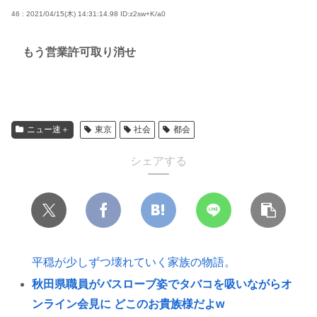
46 : 2021/04/15(木) 14:31:14.98
ID:z2sw+K/a0
もう営業許可取り消せ
ニュー速＋
東京
社会
都会
シェアする
平穏が少しずつ壊れていく家族の物語。
秋田県職員がバスローブ姿でタバコを吸いながらオ
ンライン会見に どこのお貴族様だよw