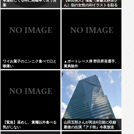
車運転してる時に高確率で言う言
【秋田美人】壇蜜（齋藤支靜加さ
葉
ん）似の女性のAIイラストを貼る
ぞ！おぱーい！おへそ！マン毛！
ワイお菓子のニンニク食べて口と
▲ボートレース津 野田昇吾選手、
喉痛い
賞典除外
【緊急】昼めし、素麺以外食べる
山田五郎さんが死去6日前に収録
気がしない
最後の出演『アド街』今夜放送