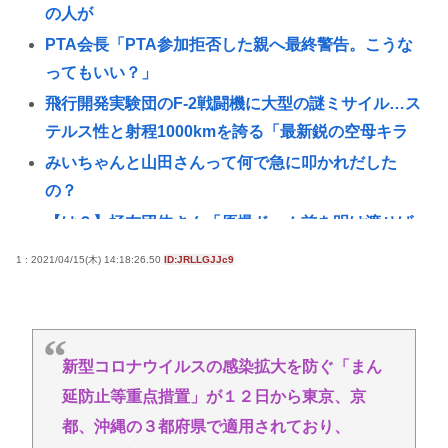
の人が
PTA会長「PTA参加拒否した親へ最終警告。こうな
ってもいい？」
飛行開発実験団のF-2戦闘機に大型の謎ミサイル…ス
テルス性と射程1000kmを誇る「最新鋭の空母キラ
みいちゃんと山田さんって何で急に叩かれだした
の？
【は？】極左団体さん「原爆ドーム前を明け渡せば
核戦争が始まる！」→ 観衆のマジレスが鋭すぎると
1 : 2021/04/15(木) 14:18:26.50
ID:JRLLGJJc9
ネットで話題に → www
林家パー子、認知症だった
飯塚幸三って人の時の騒ぎ酷かったな。微罪で逃亡
新型コロナウイルスの感染拡大を防ぐ「まん
の恐れがないなら逮捕されないって常識も知らんし
延防止等重点措置」が１２日から東京、京
【悲報】日本さん、いよいよ本格的に壊れるwww
都、沖縄の３都府県で適用されており、
JAWSを超えるパニック映画あるんか？