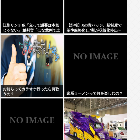
江別リンチ犯「立って謝罪は本気
【訃報】Xの青バッジ、新制度で
じゃない」 裁判官「ほな裁判で土
基準厳格化し7割が収益化停止へ
下座してないキミは本気じゃない
wmwmwmwmwmwmw
な」
お前らってカラオケ行ったら何歌
家系ラーメンって何を楽しむの？
うの？