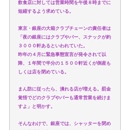
飲食店に対しては営業時間を午後８時までに
トルコ、イラン、パキスタンの大同盟成立で、中東
短縮するよう求めている。
で孤立するイランは滅亡不可避な情勢へwww
英名門大学最年少の黒人教授が辞任 論文盗作疑惑に
東京・銀座の大箱クラブチェーンの責任者は
は必殺「人種差別ガー」で反撃
「夜の銀座にはクラブやバー、スナックが約
弁護士「オタクの献血は『女性の体内に自分の体液
３０００軒あるといわれていた。
を入れる』のが目的。場合によっては不同意性交罪
昨年の４月に緊急事態宣言が発令されて以
に当たる」
降、１年間で半分の１５００軒近くが倒産も
堀大輔さん、寝る間も惜しんでレスバ祭りwww
しくは店を閉めている。
Powered by livedoor 相互RSS
まん防に従ったら、潰れる店が増える。罰金
覚悟でどのクラブやバーも通常営業を続けま
すよ」と明かす。
そんなわけで、銀座では、シャッターを閉め