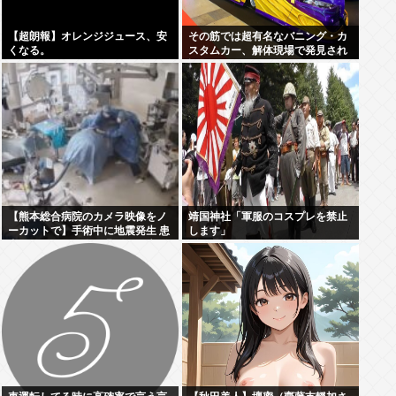
【超朗報】オレンジジュース、安
その筋では超有名なバニング・カ
くなる。
スタムカー、解体現場で発見され
話題に
【熊本総合病院のカメラ映像をノ
靖国神社「軍服のコスプレを禁止
ーカットで】手術中に地震発生 患
します」
者ファースト 医師ら緊迫の一部始
終