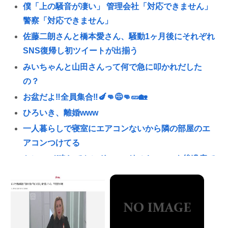
僕「上の騒音が凄い」 管理会社「対応できません」
警察「対応できません」
佐藤二朗さんと橋本愛さん、騒動1ヶ月後にそれぞれ
SNS復帰し初ツイートが出揃う
みいちゃんと山田さんって何で急に叩かれだした
の？
お盆だよ‼全員集合‼🍆👊😅👊🥒🏡
ひろいき、離婚www
一人暮らしで寝室にエアコンないから隣の部屋のエ
アコンつけてる
ケンコバ(略してケンドーコバヤシ)、コロナ後遺症で
炭酸を飲むとあばら骨がバキバキに折れる
林家パー子、認知症だった
英名門大学最年少の黒人教授が辞任 論文盗作疑惑に
は必殺「人種差別ガー」で反撃