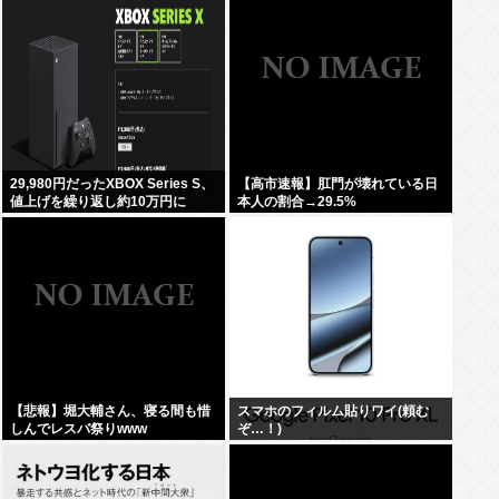
29,980円だったXBOX Series S、
【高市速報】肛門が壊れている日
値上げを繰り返し約10万円に
本人の割合→29.5%
【悲報】堀大輔さん、寝る間も惜
スマホのフィルム貼りワイ(頼む
しんでレスバ祭りwww
ぞ…！)