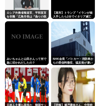
弁護士「オタクの献血は『女性の体内に自分の体液
を入れる』のが目的。場合によっては不同意性交罪
ロシア外務省報道官、平和宣言
【高市】トランプ「イランが核
に当たる」
を非難「広島市長は『偽りの呪
入手したら2分でイタリア滅亡
文』を繰り返している」
させられるんだよ？」メローニ
テレ東・田中瞳アナが苦言 「面識のない方々にカメ
「でも核兵器実戦で使ったのお
前らだけだろ」
ラを向けられることに恐怖を」 ロケ撮影時に勝手に
撮影してくる人に注意喚起
ミッチー再婚！57歳でパパに！ 芸能界50代パパ続々
有吉弘行、小澤征悦、草彅剛、ケンコバも
堀大輔さん、寝る間も惜しんでレスバ祭りwww
みいちゃんと山田さんって何で
NHK会長「パトカー・消防車か
急に叩かれだしたの？
らの受信料徴収、猛反発が凄い
佐藤二朗の新作映画が撮影中止お蔵入りwww
ので検討し直します…」
Powered by livedoor 相互RSS
日本人主審も該当か 韓国サッ
【悲報】瀬戸環奈さん、中学時