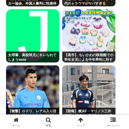
カー協会、外国人審判に性接待
代のトラウマがヤバすぎる
疑惑…現地メディア「4強神話
【Pickup08083041】
も疑われる恥ずべき状況」[8/8]
[ばーど★]
女球審、高校球児にキレられて
【高市】 ちいかわの映画館で小
しまうwww
学生女児による中年男性に対す
る声かけが発生 映画特典をおね
だり
【衝撃】ロドリ、レアル入り目
【朗報】横浜F・マリノス三井
前から一転バルサ加入へ 4年
寺眞、16歳4カ月5日で史上2番
契約で年俸55億円準備
目の年少ゴール！全3得点に絡
む
ホーム
検索
トップ
サイドバー