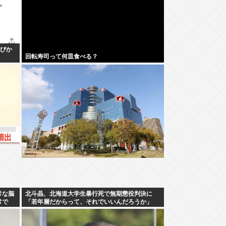
呼びか
回転寿司って何皿食べる？
常な脳
北斗晶、北海道大学生暴行死で無期懲役判決に
常で
「若年層だからって、それでいいんだろうか」
ェジ化