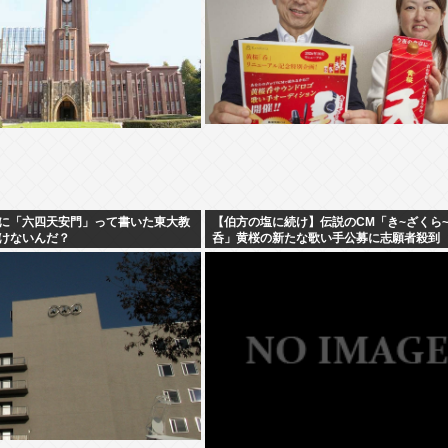
に「六四天安門」って書いた東大教
【伯方の塩に続け】伝説のCM「き~ざくら
けないんだ？
呑」黄桜の新たな歌い手公募に志願者殺到