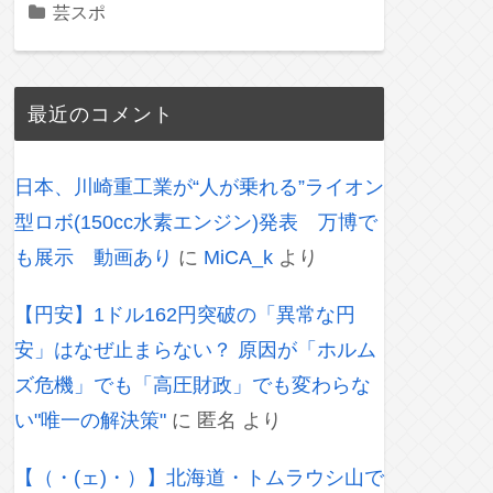
芸スポ
最近のコメント
日本、川崎重工業が“人が乗れる”ライオン
型ロボ(150cc水素エンジン)発表 万博で
も展示 動画あり
に
MiCA_k
より
【円安】1ドル162円突破の「異常な円
安」はなぜ止まらない？ 原因が「ホルム
ズ危機」でも「高圧財政」でも変わらな
い"唯一の解決策"
に
匿名
より
【（・(ェ)・）】北海道・トムラウシ山で