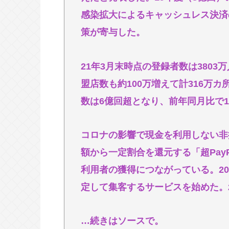
忍空があまり評価されてない理由
感染拡大によるキャッシュレス決済
一番かっこいい病気の名前、決まるw w w
策が寄与した。
【九州名物】鶏刺し食べた医師、全
へずまりゅう、被災地で発熱。現地
21年3月末時点の登録者数は3803
だったな
盟店数も約100万増えて計316万
数は6億回超となり、前年同月比で1
Powered by livedoor 相互RSS
コロナの影響で現金を利用しない非
額から一定割合を還元する「超Pay
利用者の獲得につながっている。2
定して集客するサービスを始めた。2
…続きはソースで。