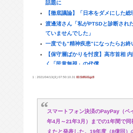
話題に
【徹底議論】「日本をダメにした総
渡邊渚さん「私がPTSDと診断され
ていませんでした」
一度でも"精神疾患"になったらお
【保守層ばかりを忖度】高市首相 
く「民意無視」の代償
高市首相がマッサージを受ける 就任
1 : 2021/04/13(火) 07:50:10.31
ID:StRiiGgz9
ぜんじろう「高市さんの被災地視察
もあんなに盛らんぞ」
【朗報】悠仁さま、ついに自力で『
スマートフォン決済のPayPay（ペ
ライフとかマルエツとか、特に何の
年4月～21年3月）までの1年間で
の不思議だよな、普通OK行くだろ
えたと発表した。19年度（8億回）