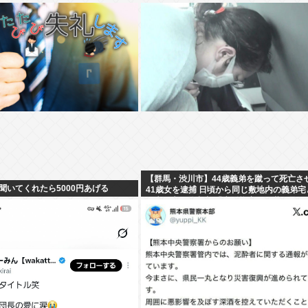
【群馬・渋川市】44歳義弟を蹴って死亡さ
聞いてくれたら5000円あげる
41歳女を逮捕 日頃から同じ敷地内の義弟宅
き来…夫は外出中 「生活態度に不満」暴行
したか