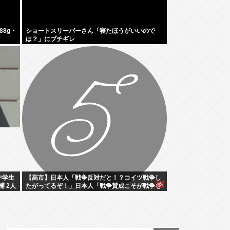
8g・
ショートスリーパーさん「寝たほうがいいので
は？」にブチギレ
中学生
【高市】日本人「戦争反対だと！？コイツ戦争し
捕 2人
たがってるぞ！」日本人「戦争賛成こそが戦争を
防ぐ！」