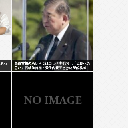
~あっ
高市首相のあいさつはコピペ率85%…「広島への
思い」石破前首相・愛子内親王とは絶望的格差