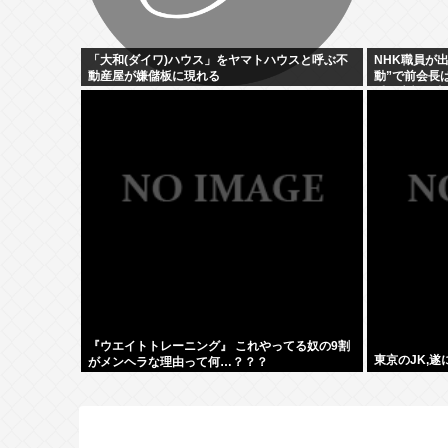
「大和(ダイワ)ハウス」をヤマトハウスと呼ぶ不
NHK職員が
動産屋が嫌儲板に現れる
動”で前会長
盾を広報を直
『ウエイトトレーニング』 これやってる奴の9割
東京のJK,
がメンヘラな理由って何…？？？