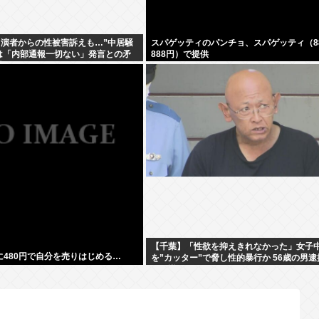
出演者からの性被害訴えも…”中居騒
スパゲッティのパンチョ、スパゲッティ（88
は「内部通報一切ない」発言との矛
888円）で提供
撃
【千葉】「性欲を抑えきれなかった」女子
遂に480円で自分を売りはじめる…
を”カッター”で脅し性的暴行か 56歳の男逮
に面識なし