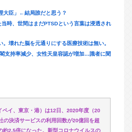
理大臣」←結局誰だと思う？
た当時、世間はまだPTSDという言葉は浸透され
終い。壊れた脳を元通りにする医療技術は無い。
内閣支持率減少、女性天皇容認が増加…識者に聞
後初
動画は北朝鮮の記録映画かと思った。金正恩で
テント設営』！国民感動の嵐www
イペイ、東京・港）は12日、2020年度（20
取り柄もないスーパーが東京でデカい顔してる
同社の決済サービスの利用回数が20億回を超
の約2.5倍になった。新型コロナウイルスの