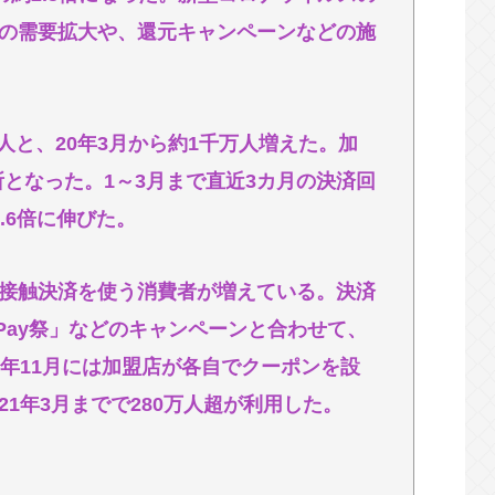
の需要拡大や、還元キャンペーンなどの施
 w w w w w w w
身麻痺へ…「死んだほうが良い」
の医療リソース消耗させるとか予想以上に迷惑
万人と、20年3月から約1千万人増えた。加
カ所となった。1～3月まで直近3カ月の決済回
.6倍に伸びた。
接触決済を使う消費者が増えている。決済
Pay祭」などのキャンペーンと合わせて、
0年11月には加盟店が各自でクーポンを設
1年3月までで280万人超が利用した。