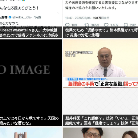
uberの wakatteTVさん、大学教授
復興のため「泥酔やめて」熊本県警がXで
されたので信者ファンネルに冷笑さ
け 災害の対応に影響
術がなくなる
の上では今日から秋です☺」天国の
脳外科医「これ腫瘍？」技師「いいえ、正
鹿みたいな暦だな」
組織です」医者「腫瘍でしょ？」技師「正
す」医者「ふーん（ブチィ！」→女性がゲ