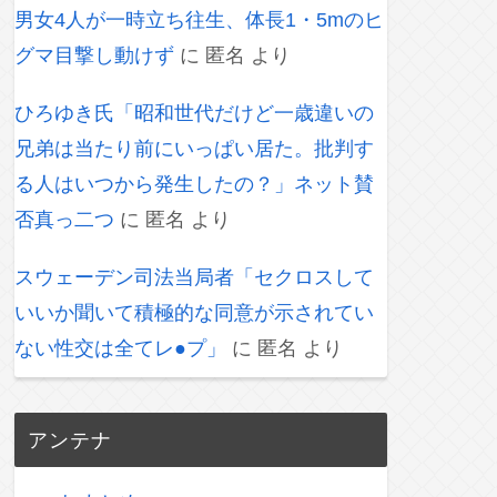
男女4人が一時立ち往生、体長1・5mのヒ
グマ目撃し動けず
に
匿名
より
ひろゆき氏「昭和世代だけど一歳違いの
兄弟は当たり前にいっぱい居た。批判す
る人はいつから発生したの？」ネット賛
否真っ二つ
に
匿名
より
スウェーデン司法当局者「セクロスして
いいか聞いて積極的な同意が示されてい
ない性交は全てレ●プ」
に
匿名
より
アンテナ