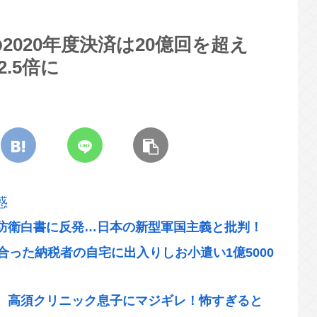
020年度決済は20億回を超え
.5倍に
惑
防衛白書に反発…日本の新型軍国主義と批判！
合った納税者の自宅に出入りしお小遣い1億5000
、高須クリニック息子にマジギレ！怖すぎると