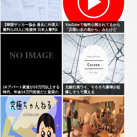
【韓国サッカー協会 過去に外国人
YouTubeで無料公開されてるから
審判ら20人に性接待 日本人審判2
「仄暗い水の底から」みたけど
人も含む…一度も負けなし】韓国
でサッカーファンや国民から怒り
と失望の声
1Kアパート家賃が10万円以上する
元銀行員ワイ、そろそろ爆弾が起
時代、年金14万円前後だと賃貸の
爆しそうで震える
人は無理じゃね？