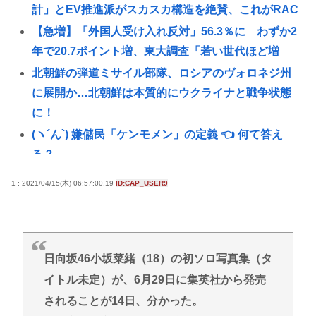
計」とEV推進派がスカスカ構造を絶賛、これがRAC
【急増】「外国人受け入れ反対」56.3％に わずか2
年で20.7ポイント増、東大調査「若い世代ほど増
北朝鮮の弾道ミサイル部隊、ロシアのヴォロネジ州
に展開か…北朝鮮は本質的にウクライナと戦争状態
に！
(ヽ´ん`) 嫌儲民「ケンモメン」の定義 👈 何て答え
る？
1.7kmの間何度も何度も 煽り追突
1 : 2021/04/15(木) 06:57:00.19
ID:CAP_USER9
スマ●コ、石破岸田ってなんでにあんなに叩かれた
の？自民党の政治家だし普通に保守じゃん
ボロい安い車って最強じゃね？
日向坂46小坂菜緒（18）の初ソロ写真集（タ
【朗報】 国交省「『四国新幹線』と『東九州新幹
イトル未定）が、6月29日に集英社から発売
線』、ガチで検討するわ。ガチのマジ」
されることが14日、分かった。
グリーンコーラ？！