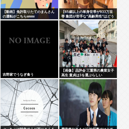
【動画】免許取りたてのまんさん
【65歳以上の単身世帯が933万世
の運転がこちらwww
帯 集団が苦手な”高齢男性”はどう
生きていく？】孤独死のリスク
も…専門家 「8日以上見つからな
いのも圧倒的に男性」
【画像】品評会 三重県の農業女子
吉野家でうなぎ食う
高生 童貞は3を選ぶらしい