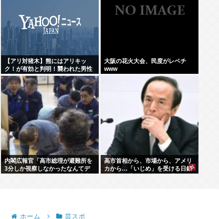
【アリ対猪木】熊にはアリキッ
大阪の花火大会、民度がレベチ
ク！が有効と判明！襲われた男性
www
「アリキックで追っ払った」
内閣広報官「高市総理が避難所を
高市首相から、市場から、アメリ
3分しか視察しなかったなんてデ
カから…「いじめ」を受ける日銀
マ！50分いたぞ 」 →しかし事実
が「四面楚歌」を脱する「たった
上の視察は数分で正解
1つの正しい方法」とは何か
ホーム
芸スポ