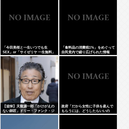
「今田美桜と一生いつでも生
「食料品の消費税1%」をめぐって
SEX」or「サイゼリヤ 一生無料」
自民党内で繰り広げられた情報
www
戦…！ウソまで飛び交った密室会
議の発言
【追悼】天龍源一郎「かけがえの
政府「だから女性に子供を産んで
ない師匠」ドリー・ファンク・ジ
もらうには、どうしたらいいの
ュニアさん追悼
よ;;」