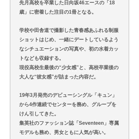
先月高校を卒業した日向坂46エースの「18
誤って脳幹を摘出された女性､重篤な植物状態だが､
歳」に密着した注目の1冊となる。
意識は正常で何かを思考していると判明
【訃報】外国人さんにまだバレてないガチで美味い
学校や田舎道で撮影した青春感あふれる制服
日本の食べ物www
ショットはじめ、一緒にデートしているよう
【悲報】コメ卸大手さん、営業利益83％減 高値で
なシチュエーションの写真や、初の水着カッ
買い込んだ米が売れず「損切り祭り」開幕へ
トなども収録する。
【画像】男の一人暮らし部屋、結局このあたりが最
現役高校生最後の“少女感”と、高校卒業後の
強www
大人な“彼女感”が詰まった内容だ。
Powered by livedoor 相互RSS
19年3月発売のデビューシングル「キュン」
から4作連続でセンターを務め、グループを
けん引してきた。
集英社のファッション誌「Seventeen」専属
モデルも務め、男女ともに人気が高い。