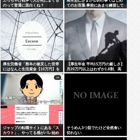
ぶっちゃけ戦争で人が死にまくる
廃帝悠仁さまが公的行事ではじめ
のって普通に面白くね？
てのお言葉 事前にあまり練習して
ないっぽい。滑舌悪いし大丈夫な
の
厚生労働省「熊本の被災した世帯
【厚生年金 平均15万円の厳しさ】
にはなんと生活資金【10万円】を
月20万円以上はわずか1.8割、高
無利子で貸してあげます」
齢夫婦は毎月4.2万円の赤字に
ジャップの転職サイトにある「ス
そうめん3つ茹でたけど全然食い
カウト」、やってる感がバレ始め
切れない
るwww