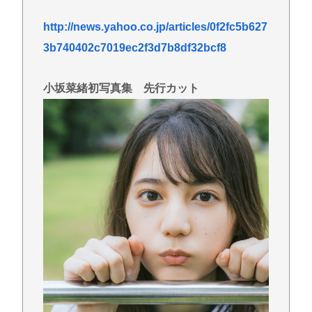
http://news.yahoo.co.jp/articles/0f2fc5b627
3b740402c7019ec2f3d7b8df32bcf8
小坂菜緒初写真集 先行カット