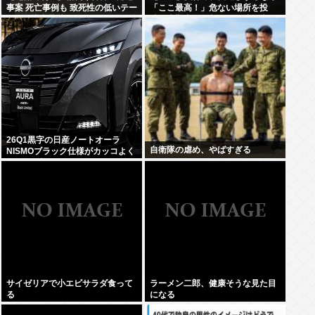
事案 死亡事例も 致死性の低いテー
「ここ最高！」危ない場所を投
ザー銃導入指摘
稿、水難事故が起きたら法的責任
を問われる？
26Q1黒字の日産ノートオーラ
自衛隊の虐め、やばすぎる
NISMOブラック仕様がカッコよく
てなんか悔しい
サイゼリアで小エビサラダ食って
ラーメン二郎、健康そうな見た目
る
になる