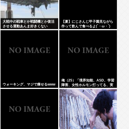
大戦中の戦車とか戦闘機とか復活
【夏】にじさんじ甲子園見ながら
させる運動あんま好きくない
作って飲んで食べるよ(´・ω・`)
俺（25）「境界知能、ASD、学習
ウォーキング、マジで痩せるwww
障害、女性ホルモン打ってる、実
家が細い、父親がアル中」⇦こいつ
が何歳でジサツするか予想しよう
ぜWW