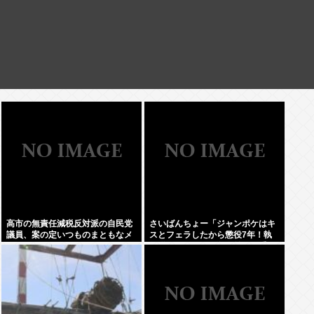
高市の無責任減税反対派の自民党
さいばんちょー「ジャンポケはキ
議員、案の定いつものまともなメ
スとフェラしたから懲役7年！執
ンツだったwww
行猶予なし！」←殺人並みに重く
て草