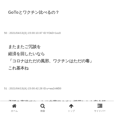
GoToとワクチン比べるの？
50 : 2021/04/13(火) 15:00:10.97
ID:YOkD+1ez0
またまたご冗談を
経済を回したいなら
「コロナはただの風邪、ワクチンはただの毒」
これ基本ね
51 : 2021/04/13(火) 15:00:42.28
ID:u+wa2vWD0
承認を高速でやったり中華ワクチン採用したら安全軽
視だと非難する
ホーム
検索
トップ
サイドバー