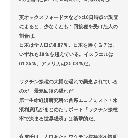
る・・・・・・・・・
【衝撃】『ルパン三世』放送当時は「つまらない」
英オックスフォード大などの10日時点の調査
と酷評も再放送で視聴率30％超えwww
によると、少なくとも１回接種を受けた人の
【爆笑】秋田県職員さん、ラブホテルから記者会見
割合は、
www
日本は全人口の0.87％。日本を除くＧ７は、
ラーメン二郎「もう食わない？ さっきは食べれるっ
いずれも10％を超えている。イスラエルは
て言ったじゃねーか！」（ヽ´ん`）「」 反論できる？
61.35％、アメリカは35.03％だ。
昔のおまいら「マクドはクソ！モスバーガー最高
や！」👈この風潮はもう無くなった？
ワクチン接種の大幅な遅れで懸念されている
現在ヤフコメ時速ランキング1位の記事がこれ。どう
のが、景気回復の遅れだ。
思う？
第一生命経済研究所の首席エコノミスト・永
ベジットのベジータ要素、ネーミングセンスしかな
濱利廣氏がまとめたリポート「ワクチン接種
い
率で決まる世界経済」は衝撃的だ。
クーラーつけるくらいなら死を選ぶ 7割超え
永濱氏は、人口あたりワクチン接種率を説明