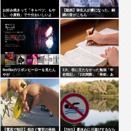
お好み焼きって「キャベツ、もや
【動画】弥生人が虜になった、銅
し、小麦粉」で十分おいしいよ
鐸の音がこちら
ね？
Netflixのリボンヒーローを見たん
3大、役に立たなかった勉強「年
やが
史暗記」「2次関数」「美術」あ
と1つは？
【電流で制圧】相次ぐ警官の発砲
【SNS】夏休みに川遊びするなら