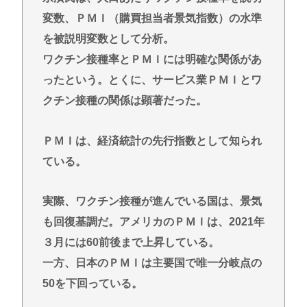
Powered by livedoor 相互RSS
変数、ＰＭＩ（購買担当者景気指数）の水準
を被説明変数として分析。
ワクチン接種率とＰＭＩには明確な関係があ
ったという。とくに、サービス業ＰＭＩとワ
クチン接種の関係は顕著だった。
ＰＭＩは、経済統計の先行指数として知られ
ている。
実際、ワクチン接種が進んでいる国は、景気
も回復基調だ。アメリカのＰＭＩは、2021年
３月には60前後まで上昇している。
一方、日本のＰＭＩは主要国で唯一分岐点の
50を下回っている。