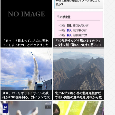
「えっ！？日本ってこんなに変わ
「40代男性をどう思いますか？」
ってしまったの」とビックリした
→女性7割「嫌い、気持ち悪い」3
こと
割「知った事ではない」と回答。
米軍、パトリオットミサイルの残
北アルプス槍ヶ岳の北鎌尾根付近
弾が1700発を切る。対イランで大
で若い男性の遺体発見 尾根から数
量消耗した分を補填するのに2年
百メートル下の急斜面 付近では男
以上かかる模様。
子大学生の行方がわからず