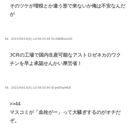
そのツケが増税とか違う形で来ないか俺は不安なんだ
が
44 : 2021/04/13(火) 14:58:23.66
ID:AM0Bxuh40
JCRの工場で国内生産可能なアストロゼネカのワク
チンを早よ承認せんかい厚労省！
48 : 2021/04/13(火) 14:59:33.60
ID:jmD0qrMU0
>>44
マスコミが「血栓がー」って大騒ぎするのがオチだ
ぞ。