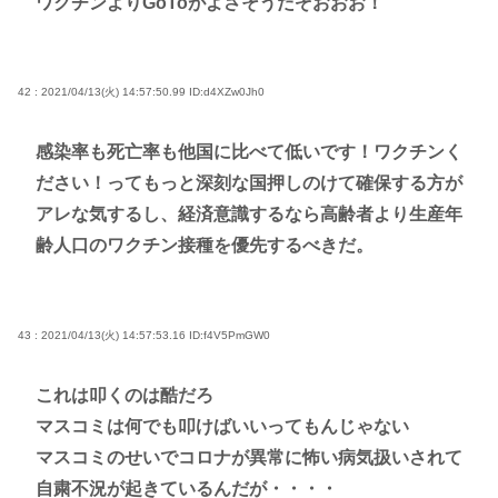
ワクチンよりGoToがよさそうだぞおおお！
42 : 2021/04/13(火) 14:57:50.99
ID:d4XZw0Jh0
感染率も死亡率も他国に比べて低いです！ワクチンく
ださい！ってもっと深刻な国押しのけて確保する方が
アレな気するし、経済意識するなら高齢者より生産年
齢人口のワクチン接種を優先するべきだ。
43 : 2021/04/13(火) 14:57:53.16
ID:f4V5PmGW0
これは叩くのは酷だろ
マスコミは何でも叩けばいいってもんじゃない
マスコミのせいでコロナが異常に怖い病気扱いされて
自粛不況が起きているんだが・・・・