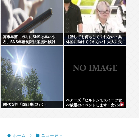
高市早苗「ガキにSNSは早いや
【話しても何もしてくれない・具
ろ」SNS年齢制限法案提出検討
体的に助けてくれない】大人に失
望感 トー横に集まる若者
ペアーズ「ヒルトンでスイーツ食
90代女性「畑仕事に行く」
べ放題のイベントします！女2500
円男7000円！！！」→男が集まら
ないと話題に
ホーム
ニュー速＋