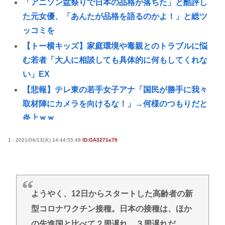
「アニソン盆祭りで日本の品格が落ちた」と酷評し
た元女優、「あんたが品格を語るのかよ！」と総ツ
ッコミを
【トー横キッズ】家庭環境や毒親とのトラブルに悩
む若者「大人に相談しても具体的に何もしてくれな
い」EX
【悲報】テレ東の若手女子アナ「国民が勝手に我々
取材陣にカメラを向けるな！」→何様のつもりだと
炎上ｗｗ
【悲報】赤ちゃんをゴミ箱に捨てた女、パパ活で8回
1 : 2021/04/13(火) 14:44:55.48
ID:GA3271e79
も妊娠していた
【画像】ギャルさん、世界中に発信してる意識ゼロ
で修学旅行の宿をSNS公開してしまうｗｗｗ
【Pickup08082952】
ようやく、12日からスタートした高齢者の新
【衝撃】元ジャンポケ斉藤慎二被告、求刑7年直後に
型コロナワクチン接種。日本の接種は、ほか
うつろな目で高額ギフトをねだり続け
の先進国と比べて２周遅れ、３周遅れだ。