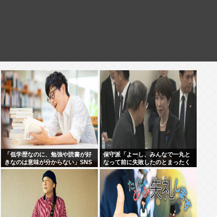
「低学歴なのに、勉強や読書が好
保守派「よーし、みんなで一丸と
きなのは意味が分からない」SNS
なって前に失敗したのとまったく
炎上に東大出身者が反応。「高学
同じ道を行くぞ！！」 これなに？
歴=地頭もいい」という認識が間
違っているワケ