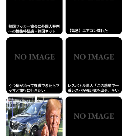
Powered by livedoor 相互RSS
韓国サッカー協会に外国人審判
【緊急】エアコン壊れた
への性接待疑惑＝韓国ネット
「信じられない」「要求した審
判もおかしい」
うつ病が治って復職できたらマ
レスバトル星人「この惑星で一
ッマと旅行に行きたい
番レスバが強い奴を出せ。そい
つが負けたら滅ぼす」 誰を出
す？