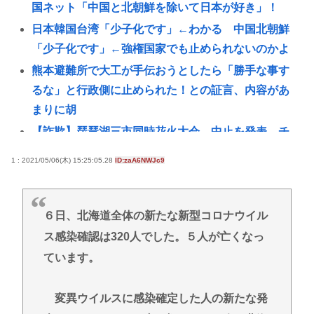
国ネット「中国と北朝鮮を除いて日本が好き」！
日本韓国台湾「少子化です」←わかる 中国北朝鮮
「少子化です」←強権国家でも止められないのかよ
熊本避難所で大工が手伝おうとしたら「勝手な事す
るな」と行政側に止められた！との証言、内容があ
まりに胡
【詐欺】琵琶湖三市同時花火大会、中止を発表…チ
ケット代や出店料の返金については明言せず
1 : 2021/05/06(木) 15:25:05.28
ID:zaA6NWJc9
韓国サッカー協会に外国人審判への性接待疑惑＝韓
国ネット「信じられない」「要求した審判もおかし
い」
６日、北海道全体の新たな新型コロナウイル
うつ病が治って復職できたらマッマと旅行に行きた
ス感染確認は320人でした。５人が亡くなっ
い
ています。
レスバトル星人「この惑星で一番レスバが強い奴を
出せ。そいつが負けたら滅ぼす」👈誰を出す？
変異ウイルスに感染確定した人の新たな発