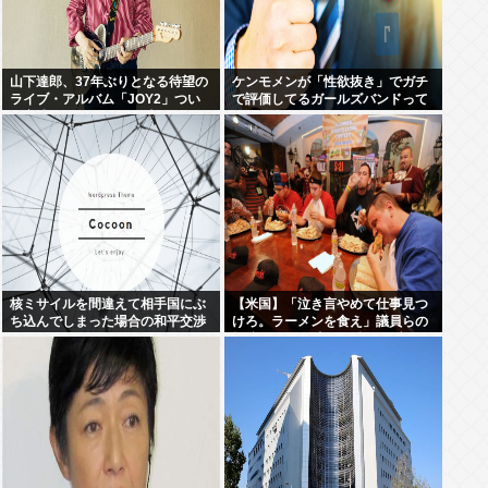
山下達郎、37年ぶりとなる待望の
ケンモメンが「性欲抜き」でガチ
ライブ・アルバム「JOY2」つい
で評価してるガールズバンドって
に完成、10月14日に発売
何？
核ミサイルを間違えて相手国にぶ
【米国】「泣き言やめて仕事見つ
ち込んでしまった場合の和平交渉
けろ。ラーメンを食え」議員らの
って
投稿にバンス氏が猛反発…ブリト
ーの価格めぐる議論、共和党の内
戦に発展