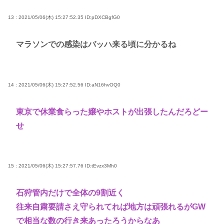
13 : 2021/05/06(木) 15:27:52.35
ID:pDXCBgfG0
マラソンでの感染はバッハ来る頃に分かるね
14 : 2021/05/06(木) 15:27:52.56
ID:aN16hvOQ0
東京で休業食らった嬢やホストが出張したんだろどー
せ
15 : 2021/05/06(木) 15:27:57.76
ID:tEvzx3Mh0
石狩管内だけで全体の9割近く
往来自粛要請さえ守られてれば地方は頑張れるがGW
で相当な数の行き来あったろうからなあ