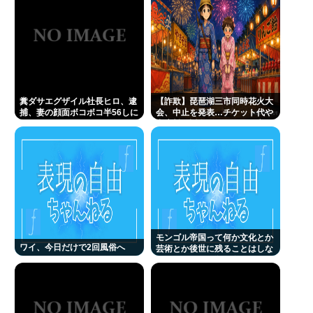
東海の大自然に逝きたい男の子www
7人組アイドルグループ、デビューから3カ月で解散
を発表「所属事務所の事業継続が困難」
山口達也さん、家賃3万4千円のアパートに暮らす
「そば（うどん）+いなり寿司」ってセットをあまり
糞ダサエグザイル社長ヒロ、逮
【詐欺】琵琶湖三市同時花火大
食わなくなった理由。
捕、妻の顔面ボコボコ半56しに
会、中止を発表…チケット代や
した。
出店料の返金については明言せ
ラーメン二郎「もう食わない？ さっきは食べれるっ
ず
て言ったじゃねーか！」（ヽ´ん`）「」 反論できる？
昔のおまいら「マクドはクソ！モスバーガー最高
や！」👈この風潮はもう無くなった？
独身おっさんワイ、底辺職の親戚が説教してくるの
で身を隠す
モンゴル帝国って何か文化とか
ワイ、今日だけで2回風俗へ
芸術とか後世に残ることはしな
はてな、11億円流出の調査報告書を公開。 偽警察、
かったの？男は殺せ女は犯せで
勢力拡大しただけ？
口外禁止、残業・休日出勤200時間越、孤立…。やば
すぎて草はえる