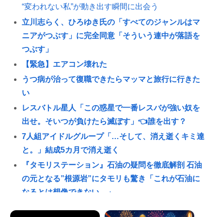
“変われない私”が動き出す瞬間に出会う
立川志らく、ひろゆき氏の「すべてのジャンルはマ
ニアがつぶす」に完全同意「そういう連中が落語を
つぶす」
【緊急】エアコン壊れた
うつ病が治って復職できたらマッマと旅行に行きた
い
レスバトル星人「この惑星で一番レスバが強い奴を
出せ。そいつが負けたら滅ぼす」👈誰を出す？
7人組アイドルグループ「…そして、消え逝くキミ達
と。」結成5カ月で消え逝く
『タモリステーション』石油の疑問を徹底解剖 石油
の元となる”根源岩”にタモリも驚き「これが石油に
なるとは想像できない…」
【画像】迷惑行為って何？