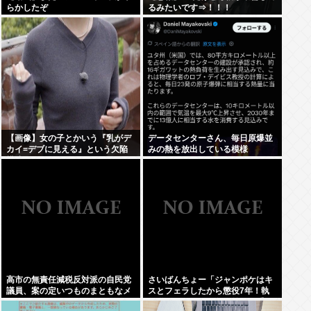
らかしたぞ
るみたいです⇒！！！
【画像】女の子とかいう『乳がデ
データセンターさん、毎日原爆並
カイ=デブに見える』という欠陥
みの熱を放出している模様
構造www
高市の無責任減税反対派の自民党
さいばんちょー「ジャンポケはキ
議員、案の定いつものまともなメ
スとフェラしたから懲役7年！執
ンツだったwww
行猶予なし！」←殺人並みに重く