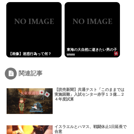
を中止に追い込む
され死亡
東海の大自然に逝きたい男の子
【画像】迷惑行為って何？
www
関連記事
【読売新聞】共通テスト「このままでは
実施困難」入試センター赤字１３億…２
４年度試算
イスラエルとハマス、戦闘休止1日延長で
合意