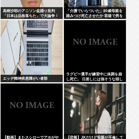
高樹沙耶のアニソン盆踊り批判
「介護でいらついた」80歳母親を
「日本は品格落ちた」で大論争！
踏みつけ死亡させたか 容疑で男を
過去の大麻発言にも飛び火…「炎
逮捕 大阪・岬町
上気味なので」自ら幕引き図る
ラグビー選手が練習中に体調を崩
エッヂ精神疾患障がい者部
し死亡。 日差しには強そうな頭し
てたのに…イソップー！
【動画】またスシローでアホがや
【悲報】JKだけど母親が不倫して