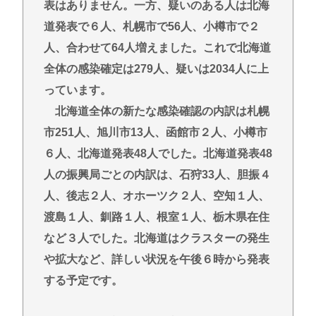
【安倍朗報】よく考えたら日本中を焦土にしたアメ
表はありません。一方、疑いのある人は北海
リカと戦後友好関係築いてるのって奇跡だよな
道発表で６人、札幌市で56人、小樽市で２
【週刊フジ】減税反対結構 ならば石破と河野は離
人、合わせて64人増えました。これで北海道
党してケジメをつけろ
全体の感染確定は279人、疑いは2034人に上
【岡山】ネット販売で捕まった男、シャインマスカ
っています。
ット盗難の手口
北海道全体の新たな感染確認の内訳は札幌
「そば（うどん）+いなり寿司」ってセットをあまり
市251人、旭川市13人、函館市２人、小樽市
食わなくなった理由。
６人、北海道発表48人でした。北海道発表48
ラーメン二郎「もう食わない？ さっきは食べれるっ
人の振興局ごとの内訳は、石狩33人、胆振４
て言ったじゃねーか！」（ヽ´ん`）「」 反論できる？
人、後志２人、オホーツク２人、空知１人、
昔のおまいら「マクドはクソ！モスバーガー最高
渡島１人、釧路１人、根室１人、栃木県在住
や！」👈この風潮はもう無くなった？
など３人でした。北海道はクラスターの発生
や拡大など、詳しい状況を午後６時から発表
Powered by livedoor 相互RSS
する予定です。