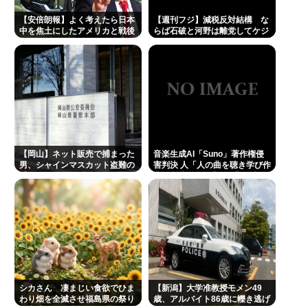
【安倍朗報】よく考えたら日本
【週刊フジ】減税反対結構 な
中を焦土にしたアメリカと戦後
らば石破と河野は離党してケジ
友好関係築いてるのって奇跡だ
メをつけろ
よな
【岡山】ネット販売で捕まった
音楽生成AI「Suno」著作権侵
男、シャインマスカット盗難の
害判決 人「人の曲を聴き学び作
手口
曲」合法 Suno「人の曲を聴き
学び作曲」著作権侵害 何が違
う？
シカさん 凄まじい食欲でひま
【新潟】大学准教授モメン49
わり畑を全滅させ福島県の祭り
歳、アルバイト86歳に轢き逃げ