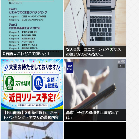
て草
なんG民、ユニコーンとペガサス
C言語←これどこで躓いた？
の違いがわからない…
【片山朗報】SBI新生銀行、ネッ
高市「子供のSNS禁止法案出す
トバンキング・アプリの通知内容
は」
拡充および定額自動振込・振込予
約機能を追加