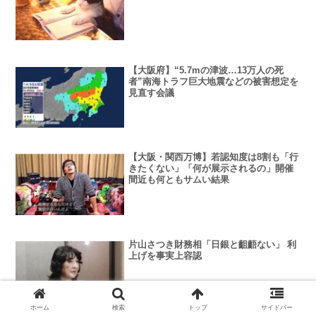
【大阪府】“5.7mの津波…13万人の死
者”南海トラフ巨大地震などの被害想定を
見直す会議
【大阪・関西万博】若認知度は8割も「行
きたくない」「何が展示されるの」開催
間近も何ともサムい結果
片山さつき財務相「日銀と齟齬ない」 利
上げを事実上容認
ホーム
検索
トップ
サイドバー