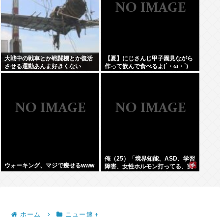
大戦中の戦車とか戦闘機とか復活
【夏】にじさんじ甲子園見ながら
させる運動あんま好きくない
作って飲んで食べるよ(´・ω・`)
俺（25）「境界知能、ASD、学習
ウォーキング、マジで痩せるwww
障害、女性ホルモン打ってる、実
家が細い、父親がアル中」⇦こいつ
が何歳でジサツするか予想しよう
ぜWW
ホーム
ニュー速＋