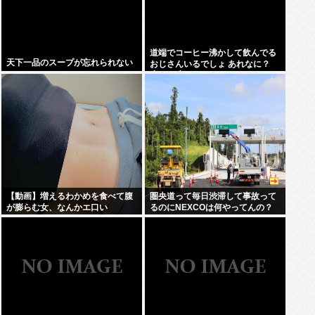
道端でコーヒー沸かして飲んでる
天下一品のスープが忘れられない
おじさんいるでしょ あれなに？
(´・ω・`)
【動画】増えるわかめを食べて腹
圏央道って毎日渋滞して事故って
が膨らむ女、なんかエ口い
るのにNEXCOは何やってんの？