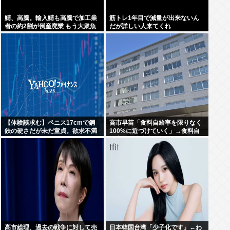
鯖、高騰。輸入鯖も高騰で加工業
筋トレ1年目で減量が出来ないん
者の約2割が倒産廃業 もう大衆魚
だが詳しい人来てくれ
から高級魚へ…
【体験談求む】ペニス17cmで鋼
高市早苗「食料自給率を限りなく
鉄の硬さだが未だ童貞。欲求不満
100%に近づけていく」→食料自
パート主婦とかならペニスだけで
給率が日本史上最低になってしま
落とせる？
う
高市総理、過去の戦争に対して売
日本韓国台湾「少子化です」←わ