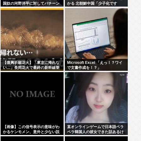
国奴の河野洋平に対してバチーン
かる 北朝鮮中国「少子化です
と物申してしまう
【復興祈願花火】「東京に帰れな
Microsoft Excel 「えっ！？ワイ
い…」長岡花火で最終の新幹線乗
で文書作成を！？」
れず124人が付近施設で一夜明か
す “フェニックス”の打ち上げ時間
後ろ倒しの影響は?「分散退場に
は一定の効果あった」
【画像】この信号表示の意味がわ
某オンラインゲームで日本語ペラ
かるケンモメン、意外と少ない説
ペラ韓国人の彼女できた話あるけ
ど興味ある？