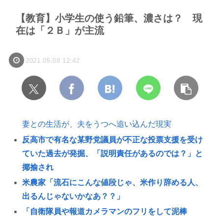
【教育】小学生の使う鉛筆、濃さは？ 現
在は「２Ｂ」が主流
2021.05.08 12:42
妻との生活が、夫をうつへ追い込んだ現実
反高市で有名な某野党議員が不正な投票支援を受け
ていた過去が発掘、「説明責任があるのでは？」と
揶揄され
米農家「流石にこんな値段じゃ、米作り辞める人、
出るんじゃないかなあ？？」
「自衛隊員や報道カメラマンのフリをして泥棒