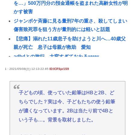
を…」500万円分の預金通帳を盗まれた高齢女性が明
かす被害
ジャンポケ斉藤に見る量刑7年の重さ、殺してしまい
傷害致死罪を狙う方が量刑的には軽いと話題
【悲痛】溺れた11歳息子を助けようと川へ…40歳父
親が死亡 息子は母親が救助 愛知
adhdとの旅行、大変すぎておわるwww
【競艇8.6億】税務署職員、担当女性の預金1.5億横領
1 : 2021/05/08(土) 12:13:22.85
ID:ICP3pr1S9
し懲戒免職
阿波おどりで女性の体強調した無断動画拡散、憤る
踊り手「悲しいし気持ち悪い」…悪質なケースは警
子どもの頃、使っていた鉛筆はHBと2B、ど
察への相談検討
ちらでした？実は今、子どもたちの使う鉛筆
初めてソープランド行った感想を教えて
が濃くなっています。2Bは当たり前で4Bと
39歳で年収240万だけど将来が不安で夏休み楽しめな
いう子も…。背景を取材しました。
い