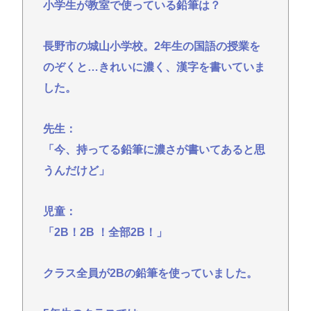
小学生が教室で使っている鉛筆は？
ジャンポケ斉藤に見る量刑7年の重さ、殺してしまい
傷害致死罪を狙う方が量刑的には軽いと話題
長野市の城山小学校。2年生の国語の授業を
【悲報】脳外科医さん「腫瘍取るぞ！」→腫瘍じゃ
ない×2→正常な脳を摘出・・・・・・・・・
のぞくと…きれいに濃く、漢字を書いていま
【悲報】瀬戸環奈さん、スタイルがよすぎて隣の一
した。
般男性がチンチクリンに見えてしまうwww
先生：
パヨク「中国が日本を占領するのってすごく簡単だ
と思うよ。西日本の原発にミサイルを撃ち込めばい
「今、持ってる鉛筆に濃さが書いてあると思
い」 [8/9]
うんだけど」
Z世代の72%が自分たちは上の世代よりも優秀だと思
うと回答！
児童：
「2B！2B ！全部2B！」
Powered by livedoor 相互RSS
クラス全員が2Bの鉛筆を使っていました。