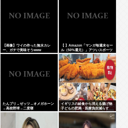
【画像】ワイの作った無水カレ
【 】Amazon「マンガ毎週末セー
ー、ガチで美味そうwww
ル（50%還元）」アツいスポーツ
マンガ祭り最終日到来！！！
たんプリ→ゼッツ→オメガホーン
イギリスの給食から消える揚げ物
→高校野球→二度寝
子どもの肥満・医療負担減らす