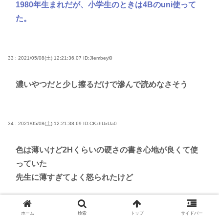
1980年生まれだが、小学生のときは4Bのuni使って
た。
33 : 2021/05/08(土) 12:21:36.07
ID:JIembeyl0
濃いやつだと少し擦るだけで滲んで読めなさそう
34 : 2021/05/08(土) 12:21:38.69
ID:CKzhUxUa0
色は薄いけど2Hくらいの硬さの書き心地が良くて使
っていた
先生に薄すぎてよく怒られたけど
ホーム
検索
トップ
サイドバー
35 : 2021/05/08(土) 12:21:40.09
ID:I0p3qhQv0