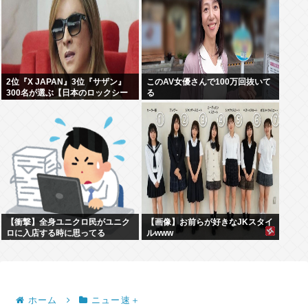
2位『X JAPAN』3位『サザン』
このAV女優さんで100万回抜いて
300名が選ぶ【日本のロックシー
る
ンを代表するバンド】1位に
【衝撃】全身ユニクロ民がユニク
【画像】お前らが好きなJKスタイ
ロに入店する時に思ってる
ルwww
事・・・・・
ホーム
ニュー速＋