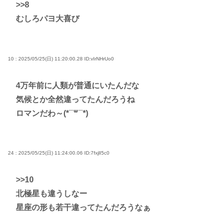
>>8
むしろパヨ大喜び
10 : 2025/05/25(日) 11:20:00.28
ID:vIrNHrUo0
4万年前に人類が普通にいたんだな
気候とか全然違ってたんだろうね
ロマンだわ～(*¯꒳¯*)
24 : 2025/05/25(日) 11:24:00.06
ID:7fxjlI5c0
>>10
北極星も違うしなー
星座の形も若干違ってたんだろうなぁ