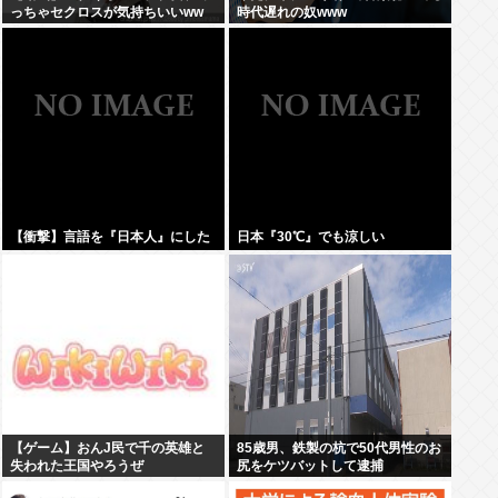
っちゃセクロスが気持ちいいww
時代遅れの奴www
【衝撃】言語を『日本人』にした
日本『30℃』でも涼しい
【ゲーム】おんJ民で千の英雄と
85歳男、鉄製の杭で50代男性のお
失われた王国やろうぜ
尻をケツバットして逮捕