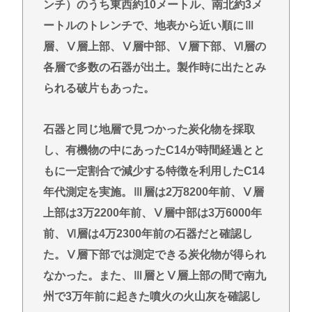
ンチ）のうち東西約10メートル、南北約3メ
ートルのトレンチで、地表から近い順にⅢ
層、Ⅴ層上部、Ⅴ層中部、Ⅴ層下部、Ⅵ層の
各層で多数の石器が出土。製作時に出たとみ
られる破片もあった。
石器と同じ地層で見つかった炭化物を採取
し、有機物の中にあったC14が時間経過とと
もに一定割合で減少する特徴を利用したC14
年代測定を実施。Ⅲ層は2万8200年前、Ⅴ層
上部は3万2200年前、Ⅴ層中部は3万6000年
前、Ⅵ層は4万2300年前の石器だと確認し
た。Ⅴ層下部では測定できる炭化物が得られ
なかった。また、Ⅲ層とⅤ層上部の間で南九
州で3万年前に起きた噴火の火山灰を確認し