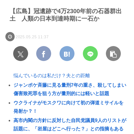
【広島】冠遺跡で4万2300年前の石器群出
土 人類の日本到達時期に一石か
2025.05.25 11:37
悩んでいるのは私だけ？夫との距離
ジャンポケ斉藤に見る量刑7年の重さ、殺してしまい
傷害致死罪を狙う方が量刑的には軽いと話題
ウクライナがモスクワに向けて初の弾道ミサイルを
発射か？！
高市内閣の方針に反対した自民党議員9人のリストが
話題に、「岩屋はどこへ行った？」との指摘もある