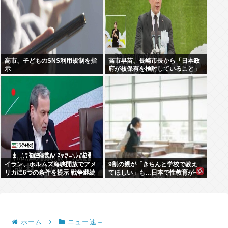
高市、子どものSNS利用規制を指
高市早苗、長崎市長から「日本政
示
府が核保有を検討していること」
を公然と批判され思いっきり睨み
つける
イラン、ホルムズ海峡開放でアメ
9割の親が「きちんと学校で教え
リカに6つの条件を提示 戦争継続
てほしい」も…日本で性教育が一
へ
向に進まない裏事情を元教師が指
摘
ホーム
ニュー速＋