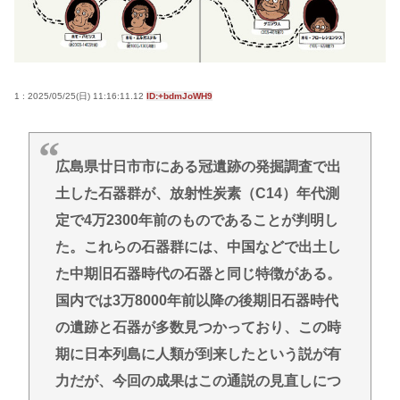
「まるで難民キャンプ」 避難所の劣悪な環境に専
門家も「びっくりした」 車中泊にもリスクが
「熱したフライパンに飛び込むようなもの」
日本『30℃』でも涼しい
1 : 2025/05/25(日) 11:16:11.12
ID:+bdmJoWH9
【衝撃】北朝鮮、ロシアに5万人派兵か
ベジットのベジータ要素、ネーミングセンスしかな
い
広島県廿日市市にある冠遺跡の発掘調査で出
土した石器群が、放射性炭素（C14）年代測
クーラーつけるくらいなら死を選ぶ 7割超え
定で4万2300年前のものであることが判明し
Powered by livedoor 相互RSS
た。これらの石器群には、中国などで出土し
た中期旧石器時代の石器と同じ特徴がある。
国内では3万8000年前以降の後期旧石器時代
の遺跡と石器が多数見つかっており、この時
期に日本列島に人類が到来したという説が有
力だが、今回の成果はこの通説の見直しにつ