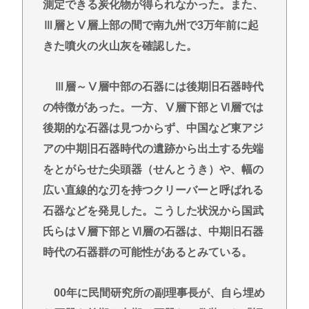
測定できる炭化物が得られなかった。また、
Ⅲ層とⅤ層上部の間で南九州で3万年前に起
きた噴火の火山灰を確認した。
Ⅲ層～Ⅴ層中部の石器には後期旧石器時代
の特徴があった。一方、Ⅴ層下部とⅥ層では
後期的な石器は見つからず、中国など東アジ
アの中期旧石器時代の遺跡から出土する先端
をとがらせた尖頭器（せんとうき）や、幅の
広い直線的な刃を持つクリーバーと呼ばれる
石器などを発見した。こうした状況から国武
氏らはⅤ層下部とⅥ層の石器は、中期旧石器
時代の石器群の可能性があるとみている。
00年に民間研究所の副理事長が、自ら埋め