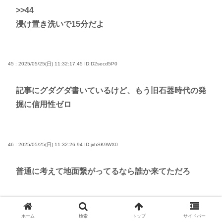
>>44
浸け置き洗いで15分だよ
45 : 2025/05/25(日) 11:32:17.45
ID:D2secd5P0
記事にグダグダ書いているけど、もう旧石器時代の発
掘に信用性ゼロ
46 : 2025/05/25(日) 11:32:26.94
ID:jxhSK9WX0
普通に考えて地面繋がってるなら誰か来てただろ
47 : 2025/05/25(日) 11:32:30.25
ID:kMSGzS460
ホーム
検索
トップ
サイドバー