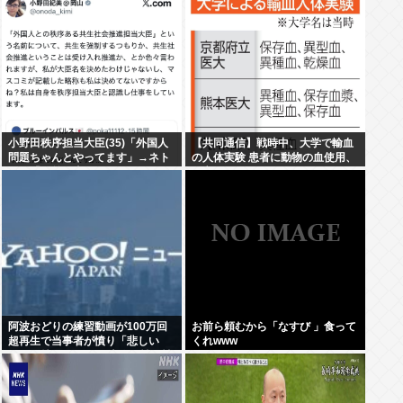
小野田秩序担当大臣(35)「外国人
【共同通信】戦時中、大学で輸血
問題ちゃんとやってます」→ネト
の人体実験 患者に動物の血使用、
ウヨ「お前仕事してないだろ 」→
死亡例も
炎上www
阿波おどりの練習動画が100万回
お前ら頼むから「なすび 」食って
超再生で当事者が憤り「悲しい
くれwww
し、気持ち悪い」 日本人男性の性
欲は異常