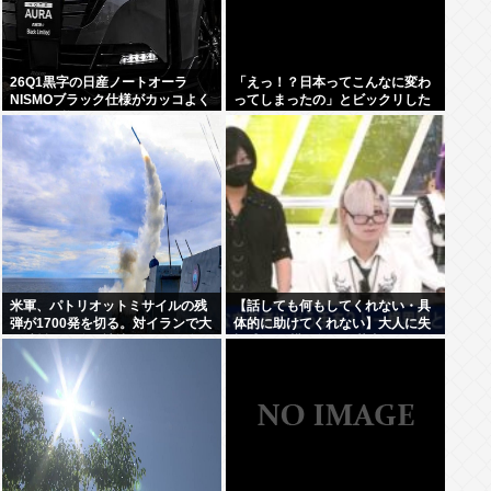
26Q1黒字の日産ノートオーラ
「えっ！？日本ってこんなに変わ
NISMOブラック仕様がカッコよく
ってしまったの」とビックリした
てなんか悔しい
こと
米軍、パトリオットミサイルの残
【話しても何もしてくれない・具
弾が1700発を切る。対イランで大
体的に助けてくれない】大人に失
量消耗した分を補填するのに2年
望感 トー横に集まる若者
以上かかる模様。