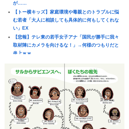
が……
【トー横キッズ】家庭環境や毒親とのトラブルに悩
む若者「大人に相談しても具体的に何もしてくれな
い」EX
【悲報】テレ東の若手女子アナ「国民が勝手に我々
取材陣にカメラを向けるな！」→何様のつもりだと
炎上ｗｗ
ラーメン二郎「もう食わない？ さっきは食べれるっ
て言ったじゃねーか！」（ヽ´ん`）「」 反論できる？
昔のおまいら「マクドはクソ！モスバーガー最高
や！」👈この風潮はもう無くなった？
【悲報】3大バーガーキングの弱点「冷めてる」
【画像】1998年のギャルゲー雑誌www
現在ヤフコメ時速ランキング1位の記事がこれ。どう
思う？