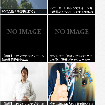
ペアーズ「ヒルトンでスイーツ食
90代女性「畑仕事に行く」
べ放題のイベントします！女2500
円男7000円！！！」→男が集まら
ないと話題に
【画像】イオンでカップヌードル
サントリー「ボス」がスパークリ
詰め放題開催中www
ング化 「炭酸ブラックコーヒー」
に
【動画】これくらいのデブ女、め
今だに車にCD入れて音楽聴いてる