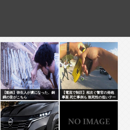
【動画】弥生人が虜になった、銅
【電流で制圧】相次ぐ警官の発砲
鐸の音がこちら
事案 死亡事例も 致死性の低いテー
ザー銃導入指摘