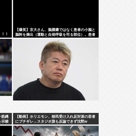
【爆笑】京大さん、脳腫瘍ではなく患者の小脳と
！！！
脳幹を摘出（運動と自発呼吸を司る部位）。患者
は生き地獄に
一筋縄
【動画】ホリエモン、移民受け入れ反対派の若者
を示唆
にブチギレ→スタジオ誰も反論できず沈黙w