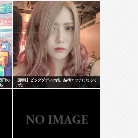
万円の
【朗報】ビッグダディの娘、結構エッチになって
ち
いた