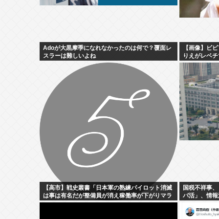
Adoが大黒摩季になれなかったのは何で？覆面レ
【画像】ビビ
スラーは難しいよね
りえがレベチ
【高市】戦史叢書「日本軍の熟練パイロット消滅
国税不祥事、
は事は有名だが整備員が消え稼働率が下がりマラ
パ活」、情報
リアのパイロットがフラフラで飛ばしてた」