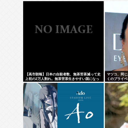
【高市朗報】日本の自殺者数、無茶苦茶減って史
マツコ、同じ
上初の2万人割れ。無茶苦茶生きやすい国になっ
くのプライベ
てる件www