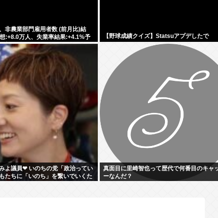
、非農業部門雇用者数 (前月比)結
【野球成績クイズ】Statsuアプデしたで
予想:+8.0万人、失業率結果:+4.1%予
、9月利下げか
みよ議員❤‍ いのちの党「政治ってい
真面目に里崎智也って歴代で何番目のキャ
もたちに「いのち」を繋いでいくた
ーなんだ？
よ。」