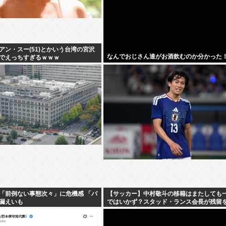
アン・スー(51)とかいう台湾の宮沢
なんでおじさん達がお酒飲むのか分かった
でえっちすぎるｗｗｗ
「前例ない事態次々」に危機感 「パ
【サッカー】中村敬斗の移籍はまたしても
漏えいも
ではいかず？スタッド・ランス会長が残留
「批判を受けることがあったとしても」