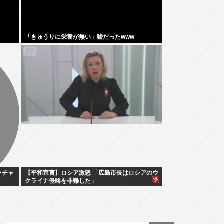
「きゅうりに栄養が無い」嘘だったwww
ッチャ
【平和宣言】ロシア激怒 「広島市長はロシアのウ
クライナ侵略を非難した」