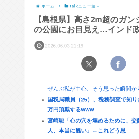
ホーム
talkニュー速＋
【島根県】高さ2m超のガン
の公園にお目見え…インド
2026.06.03 21:19
ぜんぶ私が中心、そう思った瞬間か
国税局職員（25）、税務調査で知り
万円頂戴するwww
宮崎駿「心の穴を埋めるために、交
人、本当に醜い」←これどう思