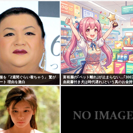
服を「2週間ぐらい着ちゃう」 驚が
富裕層の｢ペット離れ｣が止まらない…｢300
ート 理由を激白
血統書付き犬は時代遅れ｣という真のお金持
が"向かった先"