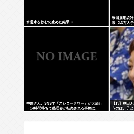
米国雇用統計
水道水を飲むの止めた結果⋯
果:-2.3万人
想:+4.2%
中国さん、SNSで「スシロータワー」が大流行
【れ】奥田ふ
→14時間待ちで整理券が転売される事態に…
うのは、子ど
めにあるんだ