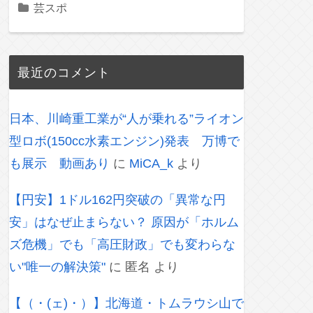
芸スポ
最近のコメント
日本、川崎重工業が“人が乗れる”ライオン
型ロボ(150cc水素エンジン)発表 万博で
も展示 動画あり
に
MiCA_k
より
【円安】1ドル162円突破の「異常な円
安」はなぜ止まらない？ 原因が「ホルム
ズ危機」でも「高圧財政」でも変わらな
い"唯一の解決策"
に
匿名
より
【（・(ェ)・）】北海道・トムラウシ山で