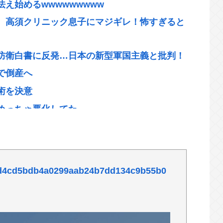
え始めるwwwwwwwww
、高須クリニック息子にマジギレ！怖すぎると
防衛白書に反発…日本の新型軍国主義と批判！
で倒産へ
術を決意
めっちゃ悪化してた…
1.5億借りパクして競艇に全ツッパwww
を克服
この発育具合
es/d4cd5bdb4a0299aab24b7dd134c9b55b0
のに上半期の輸出額が台湾と韓国に抜かれる
終い。壊れた脳を元通りにする医療技術は無い。