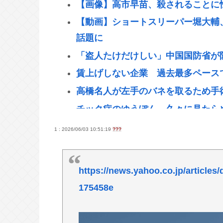
【画像】高市早苗、殺されることに怯
【動画】ショートスリーパー堀大輔
話題に
「盗人たけだけしい」中国国防省が
賃上げしない企業 過去最多ペース
高橋名人が左手のバネを取るため手
チック症のゆうぽん、久々に見たら
【悲報】税務職員さん、高齢女性から
1 : 2026/06/03 10:51:19
???
うんこ移植でピーナッツアレルギー
【画像】ドイツの水着少女、14歳で
https://news.yahoo.co.jp/articl
【悲報】日本、高市円安ホクホクな
175458e
一度でも"精神疾患"になったらお
忍空があまり評価されてない理由