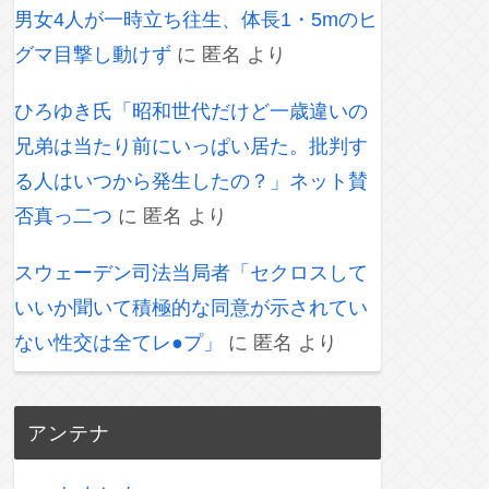
男女4人が一時立ち往生、体長1・5mのヒ
グマ目撃し動けず
に
匿名
より
ひろゆき氏「昭和世代だけど一歳違いの
兄弟は当たり前にいっぱい居た。批判す
る人はいつから発生したの？」ネット賛
否真っ二つ
に
匿名
より
スウェーデン司法当局者「セクロスして
いいか聞いて積極的な同意が示されてい
ない性交は全てレ●プ」
に
匿名
より
アンテナ