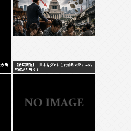
とか馬
【徹底議論】「日本をダメにした総理大臣」←結
局誰だと思う？