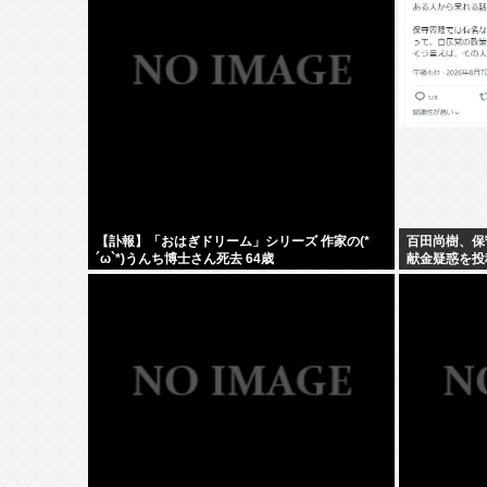
【訃報】「おはぎドリーム」シリーズ 作家の(*
百田尚樹、保
´ω`*)うんち博士さん死去 64歳
献金疑惑を投