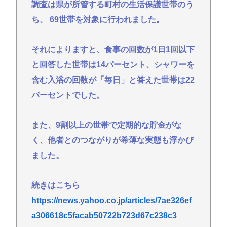
明
調査は県が所管する町村の生活保護世帯のう
ち、 69世帯を対象に行われました。
【画像】たぬき顔の女の子ってなんであんな魅力的
なん？ 【Pickup07091607】
それによりますと、食事の回数が1日1回以下
【衝撃】ちいかわ作者さん、総額30億超の大豪邸を
建てるwww
と回答した世帯は14パーセント、シャワーを
東浩紀さん、右からも左からも叩かれる「ポジショ
含む入浴の回数が「毎日」と答えた世帯は22
ントークをしないからこそ信頼できる」と擁護され
パーセントでした。
るwww
イチローの晩年(2011-2019)の成績、流石に擁護でき
また、9割以上の世帯で定期的な貯金がな
ないwww
く、他者とのつながりが希薄な実態も浮かび
『ヤニねこ』新海誠、水島努、綾辻行人らクリエイ
ました。
ターが絶賛 過激描写はBPOでも議論に
続きはこちら
Powered by livedoor 相互RSS
https://news.yahoo.co.jp/articles/7ae326ef
a306618c5facab50722b723d67c238c3