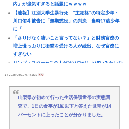
内』が強気すぎると話題にｗｗｗｗ
【速報】江別大学生暴行死 “主犯格”の特定少年・
川口侑斗被告に「無期懲役」の判決 当時17歳少年
に「
「さりげなく凄いこと言ってない？」と財務官僚の
増上慢っぷりに衝撃を受ける人が続出、なぜ官僚に
すぎない
リンゴ・スター⬅︎この人だけソロがしょぼいみたいな
風潮あるじゃないですか
1 : 2025/05/10 07:41:32
???
「巨乳」vs「巨尻」→結局どっちが良いの？
裁判所「トランプ大統領はホワイトハウスの一時的
な賃借人であり、所有者ではない」、宴会場建設の
山梨県が初めて行った生活保護世帯の実態調
工事差し止め命令
査で、1日の食事が1回以下と答えた世帯が14
【朗報】菅直人元総理、再評価されるwww
パーセントに上ったことが分かりました。
ロシアがNATOの結束を試す可能性、米情報分析で判