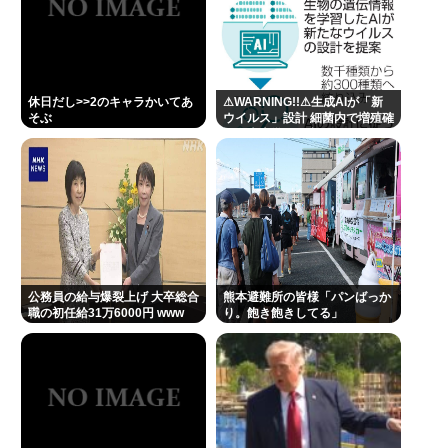
休日だし>>2のキャラかいてあ
⚠WARNING!!⚠生成AIが「新
そぶ
ウイルス」設計 細菌内で増殖確
認、米大学が研究
公務員の給与爆裂上げ 大卒総合
熊本避難所の皆様「パンばっか
職の初任給31万6000円 www
り。飽き飽きしてる」