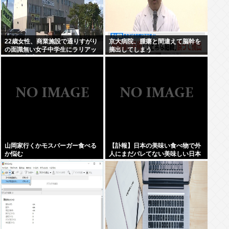
22歳女性、商業施設で通りすがり
京大病院、腫瘍と間違えて脳幹を
の面識無い女子中学生にラリアッ
摘出してしまう
トして逮捕される
山岡家行くかモスバーガー食べる
【訃報】日本の美味い食べ物で外
か悩む
人にまだバレてない美味しい日本
の食べ物www