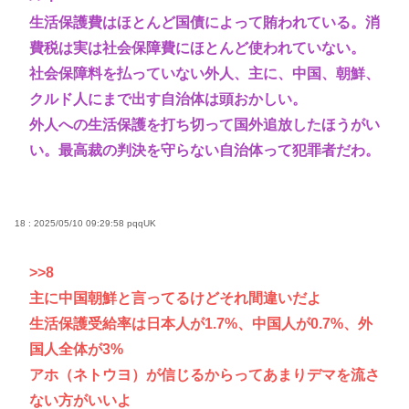
生活保護費はほとんど国債によって賄われている。消
費税は実は社会保障費にほとんど使われていない。
社会保障料を払っていない外人、主に、中国、朝鮮、
クルド人にまで出す自治体は頭おかしい。
外人への生活保護を打ち切って国外追放したほうがい
い。最高裁の判決を守らない自治体って犯罪者だわ。
18 : 2025/05/10 09:29:58
pqqUK
>>8
主に中国朝鮮と言ってるけどそれ間違いだよ
生活保護受給率は日本人が1.7%、中国人が0.7%、外
国人全体が3%
アホ（ネトウヨ）が信じるからってあまりデマを流さ
ない方がいいよ