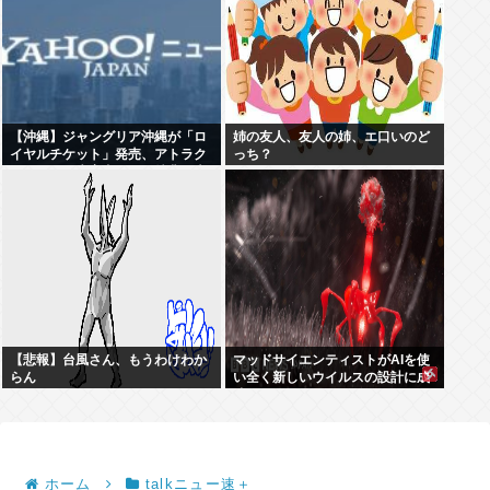
【沖縄】ジャングリア沖縄が「ロ
姉の友人、友人の姉、エ口いのど
イヤルチケット」発売、アトラク
っち？
ションの優先案内などの特典…大
人2万9700円
【悲報】台風さん、もうわけわか
マッドサイエンティストがAIを使
らん
い全く新しいウイルスの設計に成
功
ホーム
talkニュー速＋