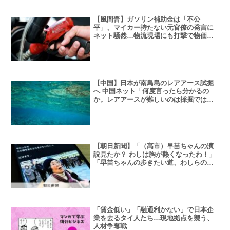
【風間晋】ガソリン補助金は「不公
平」、マイカー持たない元官僚の発言に
ネット騒然…物流現場にも打撃で物価に
転嫁の懸念も
【中国】日本が南鳥島のレアアース試掘
へ 中国ネット「何度言ったら分かるの
か。レアアースが難しいのは採掘ではな
く精錬だ」
【朝日新聞】「（高市）早苗ちゃんの演
説見たか？ わしは胸が熱くなったわ！」
「早苗ちゃんの歩きたい道、わしらの力
で切り開いてやらなあかん！」 拡散した
動画、実はAI作成
「賃金低い」「融通利かない」で日本企
業を去るタイ人たち…現地拠点を襲う、
人材争奪戦