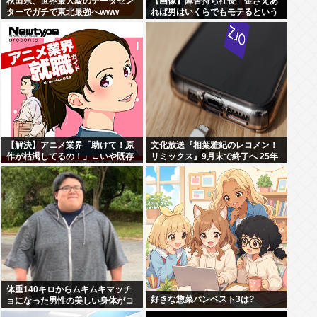
秋田県、世界最大級のデータセン
【画像】障害持ち社長「金さえあ
ターでガチで東北最強へwww
れば男はいくらでもモテるという
事を証明してる」
【解決】アニメ業界「助けて！原
文化放送『相葉雅紀のレコメン！
作が枯渇してるの！」←いや既存
リミックス』9月末で終了へ 25年
作品の2期やったら良いよね？
の歴史に幕
体重140キロからムキムキマッチ
好きな惣菜パンベスト3は?
ョになった男性の美しい身体がコ
チラ！！！