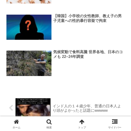
【韓国】小学校の女性教師、教え子の男
子児童への性的暴行容疑で拘束
気候変動で食料高騰 世界各地、日本のコ
メも 22~24年調査
インド人の１４歳少年、普通の日本人よ
り頭がよかったと話題にwwwww
ホーム
検索
トップ
サイドバー