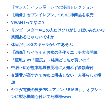
【マンガ】バラシ屋トシヤの漫画セレクション
【画像】セブンイレブン、ついに神商品を販売
VIVANTってなに？
リンゴ・スター⬅︎この人だけソロがしょぼいみたいな
風潮あるじゃないですか
休日だし>>2のキャラかいてあそぶ
【画像】ワイちゃんお盆の子作りエッチ大会開幕
「巨乳」vs「巨尻」→結局どっちが良いの？
中居正広が熊本地震被災地に人知れず多額寄付
交通費が高すぎてお盆に帰省しない一人暮らしが増
加
ヤマダ電機の激安PBエアコン『RIAIR』、オプショ
ンに製氷機能も付いてた模様www
東浩紀さん、右からも左からも叩かれる「ポジショ