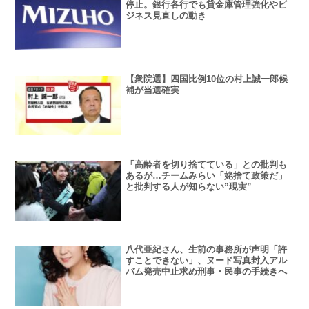
停止。銀行各行でも貸金庫管理強化やビ
ジネス見直しの動き
【衆院選】四国比例10位の村上誠一郎候
補が当選確実
「高齢者を切り捨てている」との批判も
あるが…チームみらい「姥捨て政策だ」
と批判する人が知らない”現実”
八代亜紀さん、生前の事務所が声明「許
すことできない」、ヌード写真封入アル
バム発売中止求め刑事・民事の手続きへ