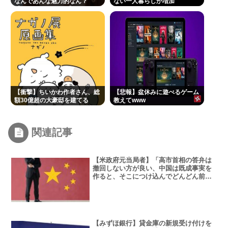
なんであんな魅力的なん？
ない一人暮らしが増加
【Pickup07091607】
【衝撃】ちいかわ作者さん、総
【悲報】盆休みに遊べるゲーム
額30億超の大豪邸を建てる
教えてwww
www
関連記事
【米政府元当局者】「高市首相の答弁は
撤回しない方が良い、中国は既成事実を
作ると、そこにつけ込んでどんどん前に
出てくる」
【みずほ銀行】貸金庫の新規受け付けを