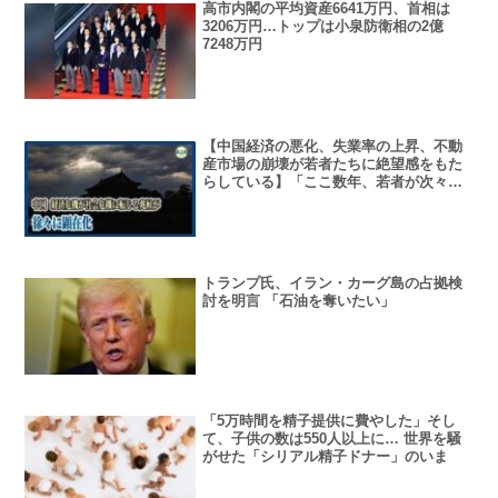
高市内閣の平均資産6641万円、首相は
3206万円…トップは小泉防衛相の2億
7248万円
【中国経済の悪化、失業率の上昇、不動
産市場の崩壊が若者たちに絶望感をもた
らしている】「ここ数年、若者が次々と
自ら命を絶っている、何千年の歴史の中
で、こんな悲惨な光景は見たことがな
い」
トランプ氏、イラン・カーグ島の占拠検
討を明言 「石油を奪いたい」
「5万時間を精子提供に費やした」そし
て、子供の数は550人以上に… 世界を騒
がせた「シリアル精子ドナー」のいま