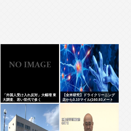
「外国人受け入れ反対」大幅増 東
【全米研究】ドライクリーニング
大調査、若い世代で多く
店から0.10マイル(160.93メート
ル)以内に住んでいる人は、4~5マ
イル離れた場所に住んでいる人に
比べて、歩行障害を伴うパーキン
ソン病になる確率が23%高い