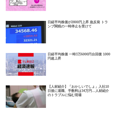
日経平均株価が2800円上昇 急反発 トラ
ンプ関税の一時停止を受けて
日経平均株価 一時3万6000円台回復 1000
円超上昇
【人材紹介】「おかしいでしょ」入社10
日後に退職、手数料は34万円…人材紹介
のトラブルに悩む現場