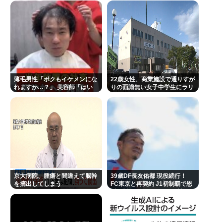
ントークをしないからこそ信頼できる」と擁護され
るwww
【アイドル】日向坂46、18枚目シングル『イチャイ
チャ虫』リリース決定 8月9日フォーメーション発表
へ
イチローの晩年(2011-2019)の成績、流石に擁護でき
薄毛男性「ボクもイケメンにな
22歳女性、商業施設で通りすが
れますか…？」 美容師「はい
りの面識無い女子中学生にラリ
ないwww
っ！なれますよ 」
アットして逮捕される
『ヤニねこ』新海誠、水島努、綾辻行人らクリエイ
ターが絶賛 過激描写はBPOでも議論に
「感覚が分からない」 元TBS・山本里菜アナの離婚
コメントに疑問の声… シャンパンタワーの超豪華式
も結婚生活は4年半で終止符
京大病院、腫瘍と間違えて脳幹
👴"テレビ大好き"高齢者の「テレビ離れ」が始まっ
39歳DF長友佑都 現役続行！
を摘出してしまう
FC東京と再契約 J1初制覇で恩
た…10代後半～20代の約7割が"ほぼ見ない"
返し誓う 今日ホーム町田戦で正
式表明
Powered by livedoor 相互RSS