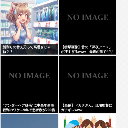
髭剃りの替え刃って高過ぎじゃ
【衝撃画像】昔の『深夜アニメ』
ね？？
が凄すぎるwww「母親の前でギリ
ギリ見れる深夜アニメ」がこち
ら…この名作アニメは…
“アンダーヘア脱毛”に中高年男性
【画像】ドカタさん、現場監督に
殺到のワケ…9年で患者数が200倍
ガチギレwww
以上