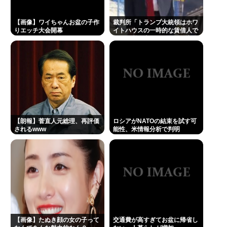
【画像】ワイちゃんお盆の子作
裁判所「トランプ大統領はホワ
りエッチ大会開幕
イトハウスの一時的な賃借人で
あり、所有者ではない」、宴会
場建設の工事差し止め命令
【朗報】菅直人元総理、再評価
ロシアがNATOの結束を試す可
されるwww
能性、米情報分析で判明
【画像】たぬき顔の女の子って
交通費が高すぎてお盆に帰省し