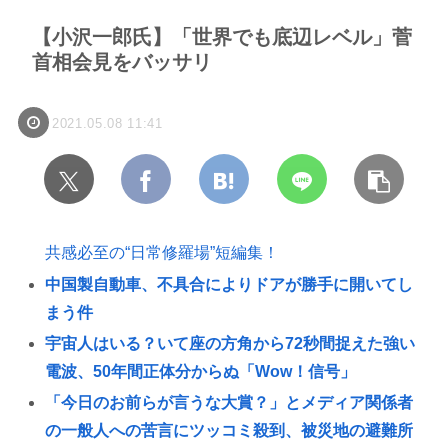
【小沢一郎氏】「世界でも底辺レベル」菅
首相会見をバッサリ
2021.05.08 11:41
共感必至の“日常修羅場”短編集！
中国製自動車、不具合によりドアが勝手に開いてし
まう件
宇宙人はいる？いて座の方角から72秒間捉えた強い
電波、50年間正体分からぬ「Wow！信号」
「今日のお前らが言うな大賞？」とメディア関係者
の一般人への苦言にツッコミ殺到、被災地の避難所