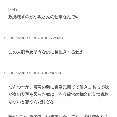
>>49
政党壊すのが小沢さんの仕事なんでw
50 : 2021/05/08(土) 11:29:54.10
ID:SdzvMGWU0
この人顔色悪そうなのに長生きするねえ
52 : 2021/05/08(土) 11:30:08.62
ID:bZG07arI0
なんつーか、震災の時に選挙民棄てて引きこもって我
が身の安寧を図った奴は、もう政治の舞台に立つ資格
はないと想うんだけどな
菅がボンクラでヌルい施策しかしてないのは確かなん