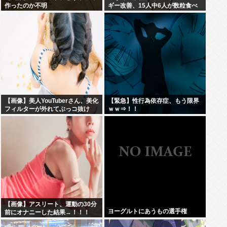
作ったのか不明
ギー改善、15人中6人が数粒食べ
られるように
【画像】美人YouTuberさん、美化
【緊急】性行為依存症、もう限界
フィルターが外れてぶっコ抜け
ｗｗ⇒！！
www
【画像】アスリート、運動の30分
ヨーグルトにあうもの選手権
前にオナニーした結果→！！！