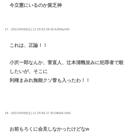
今立憲にいるのか貧乏神
17 : 2021/05/08(土) 11:25:52.26
ID:AJ5DIy190
これは、正論！！
小沢一郎なんか、菅直人、辻本清醜並みに犯罪者で殺
したいが、そこに
利権まみれ無能クソ菅も入ったわ！！
18 : 2021/05/08(土) 11:25:56.27
ID:OBteK+d40
お前もろくに会見しなかったけどなw