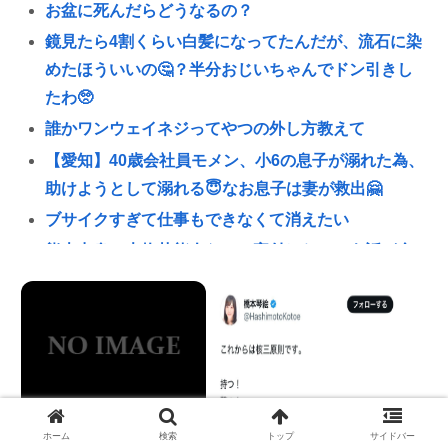
お盆に死んだらどうなるの？
鏡見たら4割くらい白髪になってたんだが、流石に染
めたほういいの🤔？半分おじいちゃんでドン引きし
たわ🥺
誰かワンウェイネジってやつの外し方教えて
【愛知】40歳会社員モメン、小6の息子が溺れた為、
助けようとして溺れる😇なお息子は妻が救出🤗
ブサイクすぎて仕事もできなくて消えたい
熊本出身の大物芸能人なのに寄付したという話が全
く出てこない人いるよな🙄
【緊急】少子化の原因、判明するwww
誰でもできる仕事してるやつって死にたくならん
の？
なして君ら「テスラ」買わないの？モデル3なら300
万程度で買える.コスパ最強車がここにあるのに
ホーム
検索
トップ
サイドバー
【高市早苗】愛国者「これから