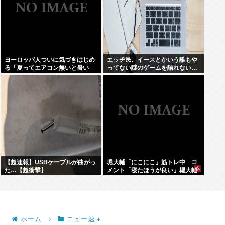
ヨーロッパ人ついに気づきはじめ
エッヂ民、イースとかいう誰もや
る「夏ってエアコン無いと暑い
ってない謎のゲームを語れない…
わ」
【超速報】USBケーブルが曲がっ
堀大輔「にこにこ」筋トレ中 コ
た…【超衝撃】
メント「寝たほうが良い」堀大輔
「！！」筋トレ器具を破壊
ホーム
ニュー速＋