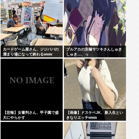
カードゲーム屋さん、ジジババの
ブルアカの京極サツキさんしゅき
溜まり場になって終わるwww
しゅき…、っ
【悲報】女審判さん、甲子園で盛
【画像】ドスケベJK、新入生とい
大にやらかす
きなりエッチwww