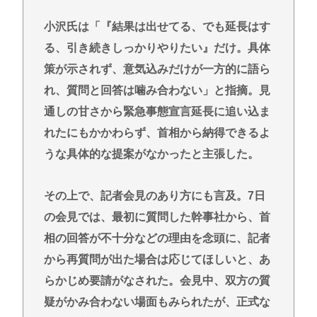
い。じゃあ、何の要素を足せばいい？
小沢氏は「『結果は出せてる、でも延長はす
【緊急】少子化の原因、判明するwww
る、引き続きしっかりやりたい』だけ。具体
誰でもできる仕事してるやつって死にたくならん
策が示されず、意気込みだけが一方的に語ら
の？
れ、質問と回答は噛み合わない」と指摘。見
なして君ら「テスラ」買わないの？モデル3なら300
通しの甘さから緊急事態宣言延長に追い込ま
万程度で買える.コスパ最強車がここにあるのに
れたにもかかわらず、首相から納得できるよ
Powered by livedoor 相互RSS
うな具体的な提案がなかったと主張した。
その上で、記者会見のあり方にも言及。7日
の会見では、最初に質問した幹事社から、首
相の回答が不十分などの理由を念頭に、記者
から再質問が出た場合は応じてほしいと、あ
らかじめ要請がなされた。会見中、双方の質
疑がかみ合わない場面もみられたが、正式な