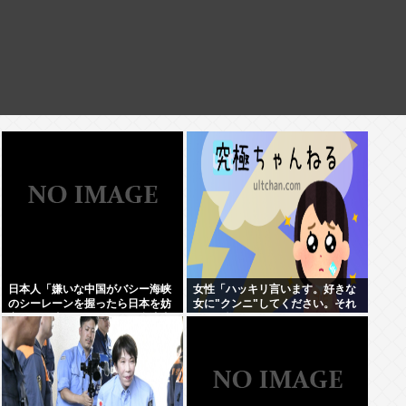
日本人「嫌いな中国がバシー海峡
女性「ハッキリ言います。好きな
のシーレーンを握ったら日本を妨
女に"クンニ"してください。それ
害するに違いない、だから台湾支
だけで惚れます」
援だムキー」つまりそういうこと
でしょ