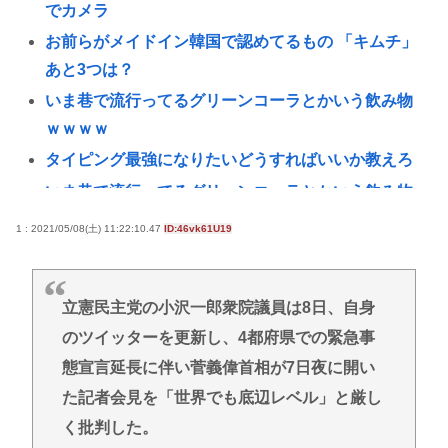
でカメラ
お前らがメイドイン韓国で認めてるもの 「キムチ」
あと3つは？
いま巷で流行ってるグリーンコーラとかいう飲み物
ｗｗｗｗ
タイピング最強になりたいどうすればいいか教えろ
いま巷で流行ってるグリーンコーラとかいう飲み物
www
1 : 2021/05/08(土) 11:22:10.47
ID:46vk61U19
お前らが知っているちょっとした雑学
誰かワンウェイネジってやつの外し方教えて
立憲民主党の小沢一郎衆院議員は8日、自身
【画像】移民についての日本人の本音、だいたいこ
のツイッターを更新し、4都府県での緊急事
れwww
態宣言延長に伴い菅義偉首相が7日夜に開い
認知症の高齢者の資産260兆円が狙われている！ 「被
た記者会見を「世界でも底辺レベル」と厳し
害者の8割がだまされた認識なし」
く批判した。
【命題】ZZガンダムをリメイクで大ヒットさせた