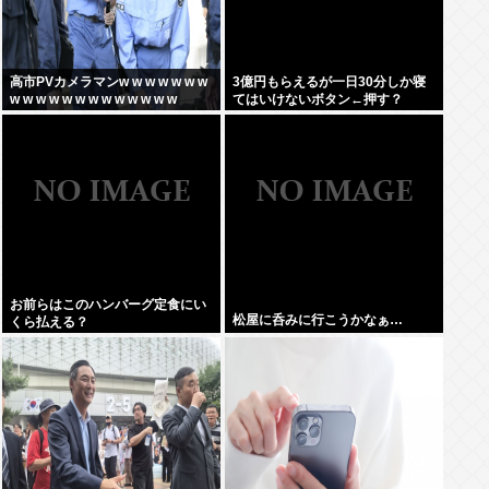
高市PVカメラマンw w w w w w w
3億円もらえるが一日30分しか寝
w w w w w w w w w w w w w
てはいけないボタン←押す？
お前らはこのハンバーグ定食にい
松屋に呑みに行こうかなぁ…
くら払える？