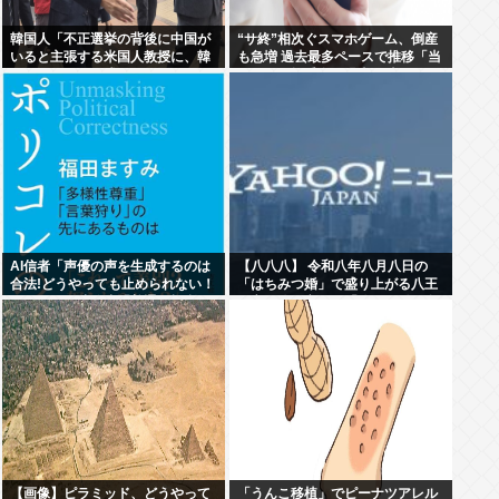
韓国人「不正選挙の背後に中国が
“サ終”相次ぐスマホゲーム、倒産
いると主張する米国人教授に、韓
も急増 過去最多ペースで推移「当
国ネット民が困惑」
たれば一攫千金」過去の時代に
AI信者「声優の声を生成するのは
【八八八】 令和八年八月八日の
合法!どうやっても止められない！
「はちみつ婚」で盛り上がる八王
キャキャ」法務省「普通に権利侵
子市や八戸市など「八」の付く自
害っす」
治体たち…日本の航空機の父・二
宮忠八ゆかりの八幡浜市と八幡市
は共同でイベント開催
【画像】ピラミッド、どうやって
「うんこ移植」でピーナツアレル