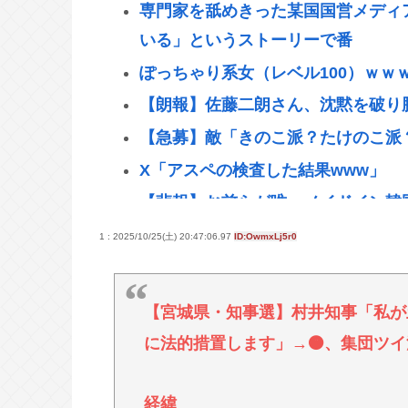
専門家を舐めきった某国国営メディ
いる」というストーリーで番
ぽっちゃり系女（レベル100）ｗｗ
【朗報】佐藤二朗さん、沈黙を破り
【急募】敵「きのこ派？たけのこ派
X「アスペの検査した結果www」
【悲報】お前らが唯一メイドイン韓
【悲報】性的暴行された時の話聞い
1 : 2025/10/25(土) 20:47:06.97
ID:OwmxLj5r0
グエン、初捕獲
成金クソ坊主と葬儀屋が大喜びする
【宮城県・知事選】村井知事「私が土
話題に
に法的措置します」→🟠、集団ツ
【高市】愛国者「正式に選ばれた総
主人かハッキリさせるべき」
経緯