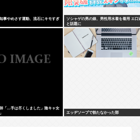
知事やめさす運動、流石にキモすぎ
ソシャゲの男の娘、男性用水着を着用 エ口
と話題に
師「…手は尽くしました」陰キャ女
エッヂソープで勃たなかった部
」