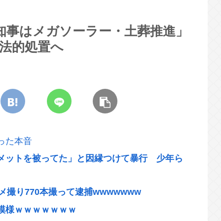
知事はメガソーラー・土葬推進」
法的処置へ
った本音
メットを被ってた」と因縁つけて暴行 少年ら
ハメ撮り770本撮って逮捕wwwwwww
模様ｗｗｗｗｗｗｗ