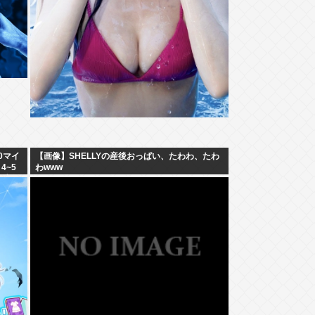
0マイ
【画像】SHELLYの産後おっぱい、たわわ、たわ
4~5
わwww
、歩行
%高い