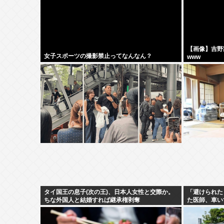
【画像】吉野
女子スポーツの撮影禁止ってなんなん？
www
タイ国王の息子(次の王)、日本人女性と交際か。
「避けられた
ちな外国人と結婚すれば継承権剥奪
た医師、車い