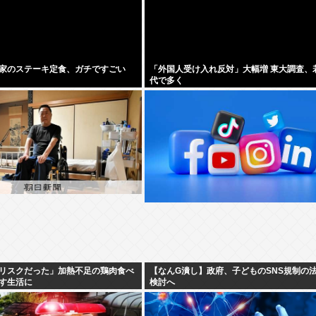
家のステーキ定食、ガチですごい
「外国人受け入れ反対」大幅増 東大調査、
代で多く
リスクだった」加熱不足の鶏肉食べ
【なんG潰し】政府、子どものSNS規制の
す生活に
検討へ