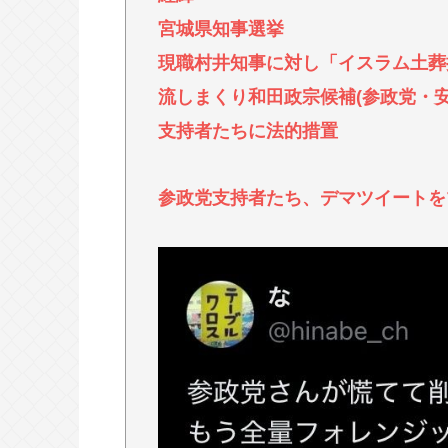
リンゴ・スター⬅︎この人だけソロ
宮城県知事選挙
「巨乳」vs「巨尻」→結局どっちが
現職村井知事に対し「イスラム土葬
流しまくり和田政宗候補(参政党・
Powered by livedoor 相互RSS
支持者たちに法的措置
参政党支持者たち、デマツイートを