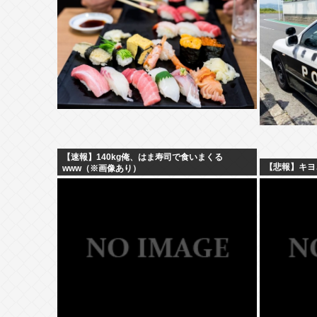
【速報】140kg俺、はま寿司で食いまくる
【悲報】キヨ
www（※画像あり）