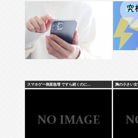
スマホゲー倒産急増 ですら続くのに…
胸の小さい女