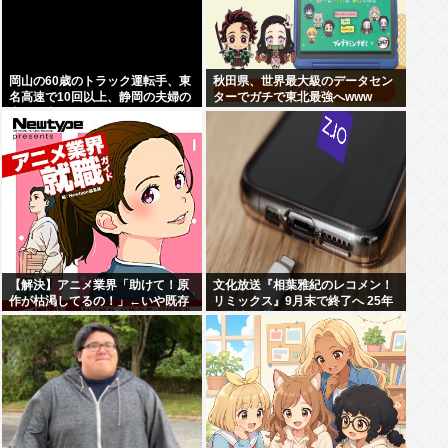
岡山の60歳のトラック運転手、東
秋田県、世界最大級のデータセン
名高速で10回以上、静岡の夫婦の
ターでガチで東北最強へwww
車に追突
【解決】アニメ業界「助けて！原
文化放送『相葉雅紀のレコメン！
作が枯渇してるの！」←いや既存
リミックス』9月末で終了へ 25年
作品の2期やったら良いよね？
の歴史に幕