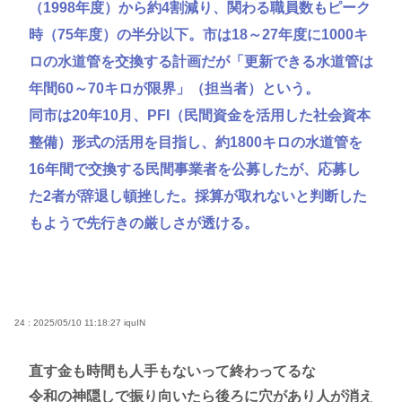
（1998年度）から約4割減り、関わる職員数もピーク
時（75年度）の半分以下。市は18～27年度に1000キ
ロの水道管を交換する計画だが「更新できる水道管は
年間60～70キロが限界」（担当者）という。
同市は20年10月、PFI（民間資金を活用した社会資本
整備）形式の活用を目指し、約1800キロの水道管を
16年間で交換する民間事業者を公募したが、応募し
た2者が辞退し頓挫した。採算が取れないと判断した
もようで先行きの厳しさが透ける。
24 : 2025/05/10 11:18:27
iquIN
直す金も時間も人手もないって終わってるな
令和の神隠しで振り向いたら後ろに穴があり人が消え