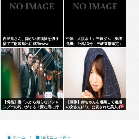
自民党さん、障がい者福祉を切り
中国「大洪水！」三峡ダム「決壊
捨てて財源捻出に成功www
危機」台風13号「三峡直撃確定」
日本「最も強い勢力で接近！（伊
勢湾台風級」台風13号と15号「中
国本土でぶつかり合う（前代未
聞」→
【愕然】妻「夫から知らないシャ
【画像】赤ちゃんを遺棄して逮捕
ンプーの匂いがする！変な店に行
の女さん(23)、公表された美人す
ってるに違いない！！！」探偵
ぎるご尊顔がこちら⇒www
「調べたところ･･･」⇒結果ｗｗ
ホーム
talkニュー速＋