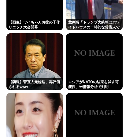
【画像】ワイちゃんお盆の子作
裁判所「トランプ大統領はホワ
りエッチ大会開幕
イトハウスの一時的な賃借人で
あり、所有者ではない」、宴会
場建設の工事差し止め命令
【朗報】菅直人元総理、再評価
ロシアがNATOの結束を試す可
されるwww
能性、米情報分析で判明