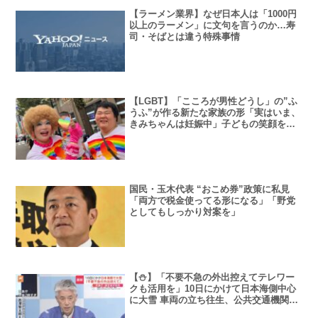
【ラーメン業界】なぜ日本人は「1000円
以上のラーメン」に文句を言うのか…寿
司・そばとは違う特殊事情
【LGBT】「こころが男性どうし」の”ふ
うふ”が作る新たな家族の形「実はいま、
きみちゃんは妊娠中」子どもの笑顔を守
る共感の輪
国民・玉木代表 “おこめ券”政策に私見
「両方で税金使ってる形になる」「野党
としてもしっかり対案を」
【⛄】「不要不急の外出控えてテレワー
クも活用を」10日にかけて日本海側中心
に大雪 車両の立ち往生、公共交通機関の
遅延・運休のおそれ 気象庁・国交省会見