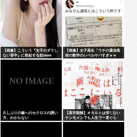
【画像】こういう『女子のダラし
【画像】女子高生「ウチの通信高
ない背中』に勃起する奴www
校の数学のレベルヤバすぎｗｗ
ｗ」
久しぶりの嫁へのセクロスの誘い
【高市朗報】オカルトは信じない
方、わからない
ケンモメンでも人生で一度ぐら
い"超自然的な体験"した事あるん
だろ？？