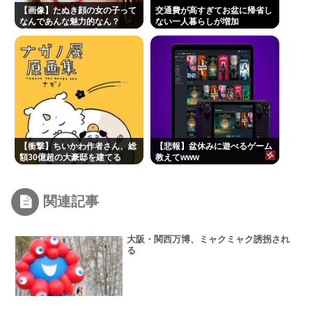
【画像】たぬき顔の女の子って
交通費が高すぎてお盆に帰省し
なんであんな魅力的なん？
ない一人暮らしが増加
【Pickup07091607】
【衝撃】ちいかわ作者さん、総
【悲報】盆休みに遊べるゲーム
額30億超の大豪邸を建てる
教えてwww
www
関連記事
大阪・関西万博、ミャクミャク誘拐され
る