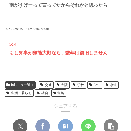
雨がすげーって言ってたからそれかと思ったら
39 : 2025/05/10 12:02:04
qS9qe
>>1
もし知事が無能大野なら、数年は復旧しません
talkニュー速＋
交通
大阪
学校
学生
水道
生活・暮らし
社会
道路
シェアする