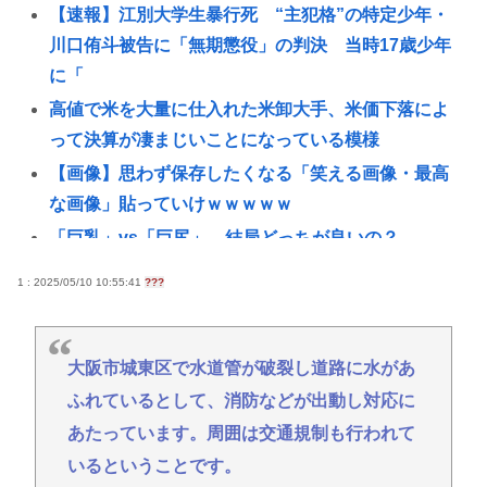
【速報】江別大学生暴行死 “主犯格”の特定少年・
川口侑斗被告に「無期懲役」の判決 当時17歳少年
に「
高値で米を大量に仕入れた米卸大手、米価下落によ
って決算が凄まじいことになっている模様
【画像】思わず保存したくなる「笑える画像・最高
な画像」貼っていけｗｗｗｗｗ
「巨乳」vs「巨尻」→結局どっちが良いの？
裁判所「トランプ大統領はホワイトハウスの一時的
1 : 2025/05/10 10:55:41
???
な賃借人であり、所有者ではない」、宴会場建設の
工事差し止め命令
【朗報】菅直人元総理、再評価されるwww
大阪市城東区で水道管が破裂し道路に水があ
ふれているとして、消防などが出動し対応に
ロシアがNATOの結束を試す可能性、米情報分析で判
明
あたっています。周囲は交通規制も行われて
【画像】たぬき顔の女の子ってなんであんな魅力的
いるということです。