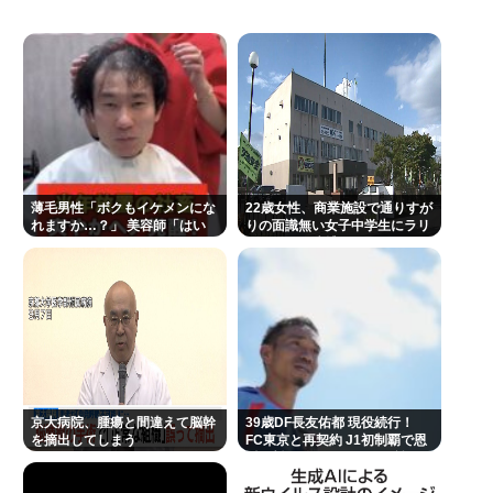
【アイドル】日向坂46、18枚目シングル『イチャイ
チャ虫』リリース決定 8月9日フォーメーション発表
へ
イチローの晩年(2011-2019)の成績、流石に擁護でき
ないwww
『ヤニねこ』新海誠、水島努、綾辻行人らクリエイ
ターが絶賛 過激描写はBPOでも議論に
薄毛男性「ボクもイケメンにな
22歳女性、商業施設で通りすが
れますか…？」 美容師「はい
りの面識無い女子中学生にラリ
避難所地獄と化す「ずっと同じ食べ物&断水でトイレ
っ！なれますよ 」
アットして逮捕される
流せず悪臭&床に直接就寝&コロナ感染」
「感覚が分からない」 元TBS・山本里菜アナの離婚
コメントに疑問の声… シャンパンタワーの超豪華式
も結婚生活は4年半で終止符
👴"テレビ大好き"高齢者の「テレビ離れ」が始まっ
た…10代後半～20代の約7割が"ほぼ見ない"
京大病院、腫瘍と間違えて脳幹
39歳DF長友佑都 現役続行！
を摘出してしまう
FC東京と再契約 J1初制覇で恩
"テレビ大好き"高齢者の「テレビ離れ」が始まっ
返し誓う 今日ホーム町田戦で正
式表明
た…10代後半~20代の約7割が"ほぼ見ない"衝撃の最