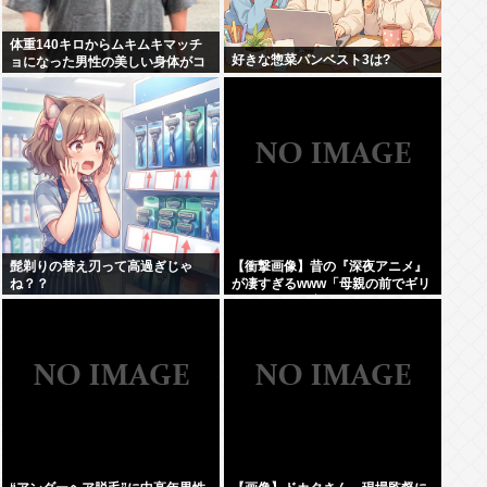
体重140キロからムキムキマッチ
好きな惣菜パンベスト3は?
ョになった男性の美しい身体がコ
チラ！！！
髭剃りの替え刃って高過ぎじゃ
【衝撃画像】昔の『深夜アニメ』
ね？？
が凄すぎるwww「母親の前でギリ
ギリ見れる深夜アニメ」がこち
ら…この名作アニメは…