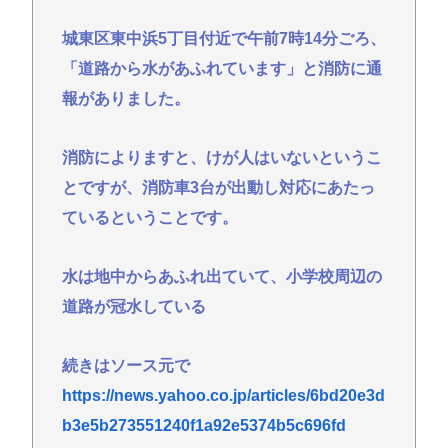
なん？ 【Pickup07091607】
城東区東中浜5丁目付近で午前7時14分ごろ、
【衝撃】ちいかわ作者さん、総額30億超の大豪邸を
建てるwww
「道路から水があふれています」と消防に通
東浩紀さん、右からも左からも叩かれる「ポジショ
報がありました。
ントークをしないからこそ信頼できる」と擁護され
るwww
消防によりますと、けが人はいないというこ
イチローの晩年(2011-2019)の成績、流石に擁護でき
とですが、消防車3台が出動し対応にあたっ
ないwww
ているということです。
『ヤニねこ』新海誠、水島努、綾辻行人らクリエイ
ターが絶賛 過激描写はBPOでも議論に
水は地中からあふれ出ていて、小学校周辺の
避難所地獄と化す「ずっと同じ食べ物&断水でトイレ
道路が冠水している
流せず悪臭&床に直接就寝&コロナ感染」
続きはソース元で
Powered by livedoor 相互RSS
https://news.yahoo.co.jp/articles/6bd20e3d
b3e5b273551240f1a92e5374b5c696fd