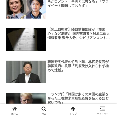
所がコメント「事実とは異なる」「プラ
イベート関知しておらず」
【陸上自衛隊】陸自情報部隊が「愛国
心」など調査か 国内有識者ら対象に個人
情報収集 数千人分、シビリアンコントロ
ール逸脱も
韓国野党代表の竹島上陸、林官房長官が
韓国政府に抗議「到底受け入れられず極
めて遺憾」
トランプ氏「韓国は多くの米国の産業を
奪った…在韓米軍駐留経費を払えるほど
稼いでる」
ホーム
検索
トップ
サイドバー