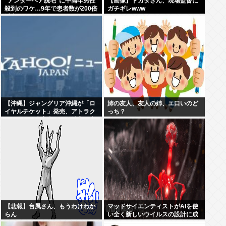
“アンダーヘア脱毛”に中高年男性
【画像】ドカタさん、現場監督に
殺到のワケ…9年で患者数が200倍
ガチギレwww
以上
【沖縄】ジャングリア沖縄が「ロ
姉の友人、友人の姉、エ口いのど
イヤルチケット」発売、アトラク
っち？
ションの優先案内などの特典…大
人2万9700円
【悲報】台風さん、もうわけわか
マッドサイエンティストがAIを使
らん
い全く新しいウイルスの設計に成
功