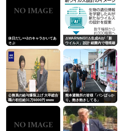
新データ
Powered by livedoor 相互RSS
休日だし>>2のキャラかいてあ
⚠WARNING!!⚠生成AIが「新
そぶ
ウイルス」設計 細菌内で増殖確
認、米大学が研究
公務員の給与爆裂上げ 大卒総合
熊本避難所の皆様「パンばっか
職の初任給31万6000円 www
り。飽き飽きしてる」