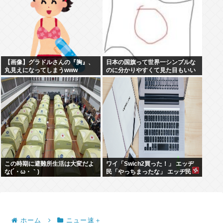
【画像】グラドルさんの『胸』、
日本の国旗って世界一シンプルな
丸見えになってしまうwww
のに分かりやすくて見た目もいい
よな
この時期に避難所生活は大変だよ
ワイ「Swich2買った！」 エッヂ
な(´・ω・｀)
民「やっちまったな」 エッヂ民
「面白いソフト無いよ」 エッヂ民
「まだ開けてない」
ホーム
ニュー速＋