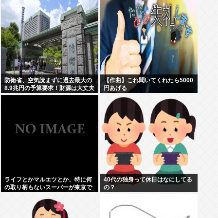
防衛省、空気読まずに過去最大の
【作曲】これ聞いてくれたら5000
8.9兆円の予算要求！財源は大丈夫
円あげる
か？！
ライフとかマルエツとか、特に何
40代の独身って休日はなにしてる
の取り柄もないスーパーが東京で
の？
デカい顔してるの不思議だよな、
普通OK行くだろ