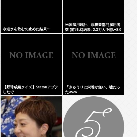
米国雇用統計、非農業部門雇用者
水道水を飲むの止めた結果⋯
数 (前月比)結果:-2.3万人予想:+8.0
万人、失業率結果:+4.1%予
想:+4.2%、9月利下げか
【野球成績クイズ】Statsuアプデ
「きゅうりに栄養が無い」嘘だっ
したで
たwww