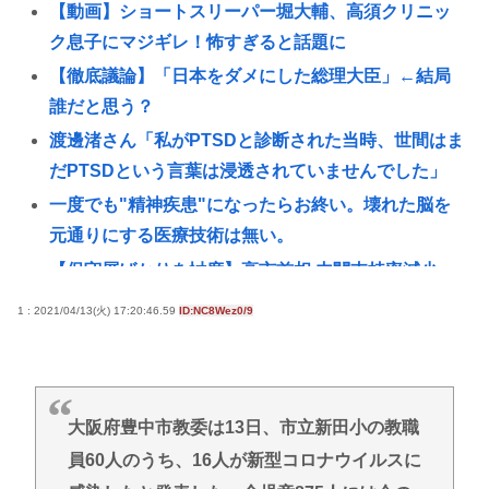
【動画】ショートスリーパー堀大輔、高須クリニッ
ク息子にマジギレ！怖すぎると話題に
【徹底議論】「日本をダメにした総理大臣」←結局
誰だと思う？
渡邊渚さん「私がPTSDと診断された当時、世間はま
だPTSDという言葉は浸透されていませんでした」
一度でも"精神疾患"になったらお終い。壊れた脳を
元通りにする医療技術は無い。
【保守層ばかりを忖度】高市首相 内閣支持率減少、
女性天皇容認が増加…識者に聞く「民意無視」の代
1 : 2021/04/13(火) 17:20:46.59
ID:NC8Wez0/9
償
高市首相がマッサージを受ける 就任後初
ぜんじろう「高市さんの被災地視察動画は北朝鮮の
大阪府豊中市教委は13日、市立新田小の教職
記録映画かと思った。金正恩でもあんなに盛らん
ぞ」
員60人のうち、16人が新型コロナウイルスに