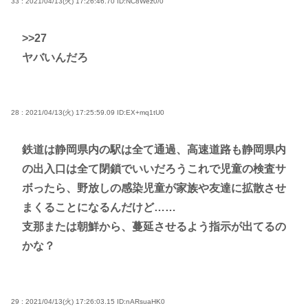
33 : 2021/04/13(火) 17:26:46.70
ID:NC8Wez0/0
>>27
ヤバいんだろ
28 : 2021/04/13(火) 17:25:59.09
ID:EX+mq1tU0
鉄道は静岡県内の駅は全て通過、高速道路も静岡県内
の出入口は全て閉鎖でいいだろうこれで児童の検査サ
ボったら、野放しの感染児童が家族や友達に拡散させ
まくることになるんだけど……
支那または朝鮮から、蔓延させるよう指示が出てるの
かな？
29 : 2021/04/13(火) 17:26:03.15
ID:nARsuaHK0