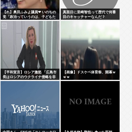
【れ】奥田ふみよ議員❤‍ いのちの
真面目に里崎智也って歴代で何番
党「政治っていうのは、子どもた
目のキャッチャーなんだ？
ちに「いのち」を繋いでいくため
にあるんだよ。」
【平和宣言】ロシア激怒 「広島市
【画像】ドスケベ体育祭、開幕ｗ
長はロシアのウクライナ侵略を非
ｗｗ
難した」