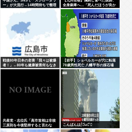
中国さん、SNSで「スシロータワ
【九州名物】鶏刺し食べた医師、
ー」が大流行→14時間待ちで整理
全身麻痺へ…「死んだほうが良か
券が転売される事態に…
った」
戦後80年日本の老害「我々は被爆
【岩手】ショベルカーが穴に転落
者！」←80年も健康被害何もなき
78歳男性死亡 八幡平市の採石場
ゃ健常者やろ
共産党・志位氏「高市首相は非核
こんばんは⎛・᷄ω・᷅ ⎞
三原則を今後堅持すると言わな
い！」