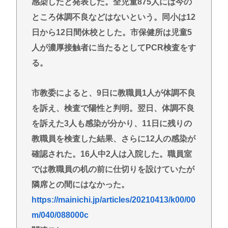
感染したと発表した。全児童875人には今の
【朗報】悠仁さま、ついに自力で『テント設営』！
国民感動の嵐www
ところ体調不良などはないという。同小は12
日から12日間休校とした。市保健所は児童5
ライフとかマルエツとか、特に何の取り柄もないス
ーパーが東京でデカい顔してるの不思議だよな、普
人が濃厚接触者に当たるとしてPCR検査をす
通OK行くだろ
る。
忍空があまり評価されてない理由
一番かっこいい病気の名前、決まるw w w w w w w w
市教委によると、9日に教職員1人が体調不良
w w
を訴え、検査で陽性と判明。翌日、体調不良
【九州名物】鶏刺し食べた医師、全身麻痺へ…「死
を訴えた3人も感染が分かり、11日に残りの
んだほうが良い」
教職員を検査した結果、さらに12人の感染が
へずまりゅう、被災地で発熱。現地の医療リソース
確認された。16人中2人は入院した。職員室
消耗させるとか予想以上に迷惑だったな
では教職員の机の前に仕切りを設けていたが
隣席との間にはなかった。
Powered by livedoor 相互RSS
https://mainichi.jp/articles/20210413/k00/00
m/040/088000c