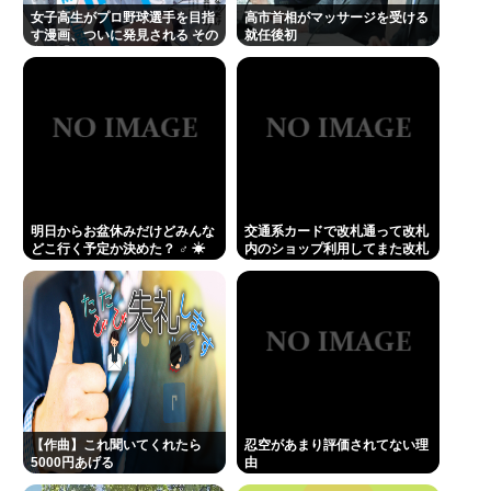
し、友達無し、若さ無し、職歴無し、やる気無し
女子高生がプロ野球選手を目指
高市首相がマッサージを受ける
す漫画、ついに発見される その
就任後初
ぜんじろう（お笑いタレント・58） 『金正恩氏』と
名も「ゆーあーすらっがー」
投稿して正体がバレてしまう
Powered by livedoor 相互RSS
明日からお盆休みだけどみんな
交通系カードで改札通って改札
どこ行く予定か決めた？ ‍♂ ☀
内のショップ利用してまた改札
出ようとしたら出られなくてワ
ロタ
【作曲】これ聞いてくれたら
忍空があまり評価されてない理
5000円あげる
由