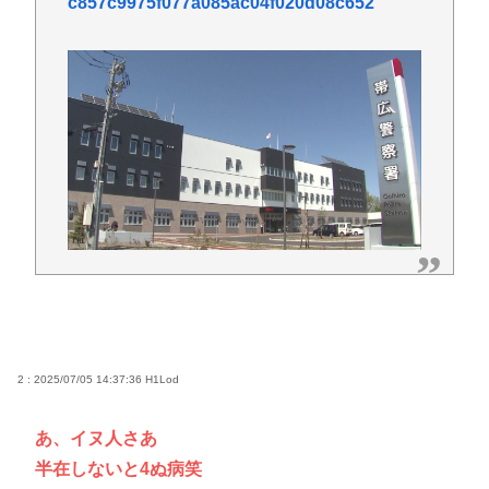
c857c9975f077a085ac04f020d08c652
2 : 2025/07/05 14:37:36
H1Lod
あ、イヌ人さあ
半在しないと4ぬ病笑