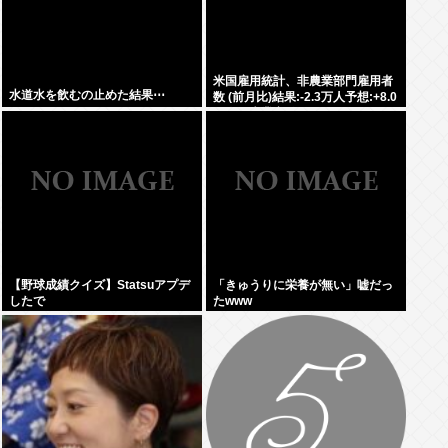
米国雇用統計、非農業部門雇用者
水道水を飲むの止めた結果⋯
数 (前月比)結果:-2.3万人予想:+8.0
万人、失業率結果:+4.1%予
想:+4.2%、9月利下げか
【野球成績クイズ】Statsuアプデ
「きゅうりに栄養が無い」嘘だっ
したで
たwww