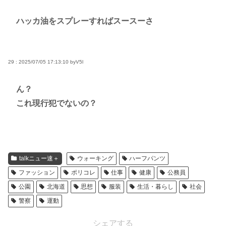
ハッカ油をスプレーすればスースーさ
29 : 2025/07/05 17:13:10
byV5l
ん？
これ現行犯でないの？
talkニュー速＋
ウォーキング
ハーフパンツ
ファッション
ポリコレ
仕事
健康
公務員
公園
北海道
思想
服装
生活・暮らし
社会
警察
運動
シェアする