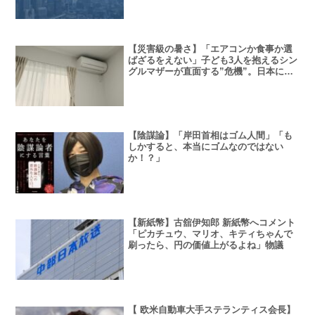
い、では済まされない？
【災害級の暑さ】「エアコンか食事か選
ばざるをえない」子ども3人を抱えるシン
グルマザーが直面する”危機”。日本にも
迫りくる気候変動の影響とは
【陰謀論】「岸田首相はゴム人間」「も
しかすると、本当にゴムなのではない
か！？」
【新紙幣】古舘伊知郎 新紙幣へコメント
「ピカチュウ、マリオ、キティちゃんで
刷ったら、円の価値上がるよね」物議
【 欧米自動車大手ステランティス会長】