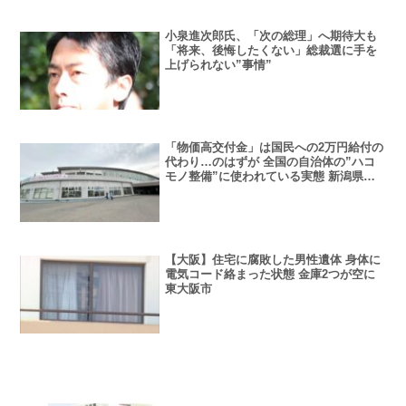
小泉進次郎氏、「次の総理」へ期待大も
「将来、後悔したくない」総裁選に手を
上げられない”事情”
「物価高交付金」は国民への2万円給付の
代わり…のはずが 全国の自治体の”ハコ
モノ整備”に使われている実態 新潟県
「1.4億円でプールに電光表示盤」地元住
民「黒板とチョークでいいよ！」
【大阪】住宅に腐敗した男性遺体 身体に
電気コード絡まった状態 金庫2つが空に
東大阪市