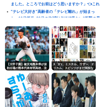
ました。ところでお前はどう思いますか？」👈これ
"テレビ大好き"高齢者の「テレビ離れ」が始まっ
た…10代後半~20代の約7割が"ほぼ見ない"衝撃の最
新データ
明日からお盆休みだけどみんなどこ行く予定か決め
た？🏄‍♂🌴☀
交通系カードで改札通って改札内のショップ利用し
てまた改札出ようとしたら出られなくてワロタ
忍空があまり評価されてない理由
【大甲子園】被災地熊本県が涙
X「B’z、ミスチル、サザン、ド
“テレビ大好き”高齢者の「テレビ離れ」が始まっ
初出場の熊本代表有明高校、京
リカム、スピッツがまだ現役な
都立命館に9回裏2アウトから逆
の凄いよな。今の歌手が30年後
た…
転勝利
にやれてるだろうか？」
レインボー池田、よく知らない女子アナと結婚
一番かっこいい病気の名前、決まるw w w w w w w w
w w
ワイ、金無し、女無し、髪無し、身長無し、知能無