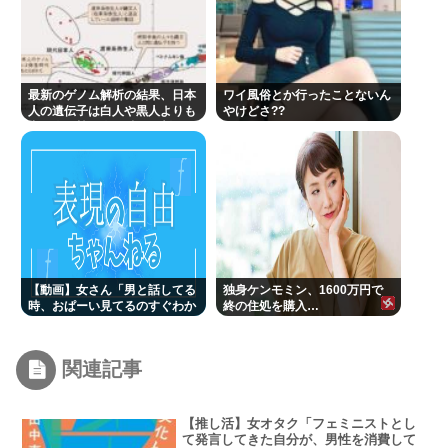
最新のゲノム解析の結果、日本
ワイ風俗とか行ったことないん
人の遺伝子は白人や黒人よりも
やけどさ??
中国人や韓国人に酷似と判明…
ネトウヨ激震
【動画】女さん「男と話してる
独身ケンモミン、1600万円で
時、おぱーい見てるのすぐわか
終の住処を購入…
る」
関連記事
【推し活】女オタク「フェミニストとし
て発言してきた自分が、男性を消費して