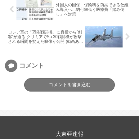
外国人の国保、保険料を前納できる仕組
み導入へ…納付率低く医療費「踏み倒
し」へ対策
ロシア軍の「万能戦闘機」に真横から”刺
客”が迫る クリミアでSu-30戦闘機が攻撃
される瞬間を捉えた映像が公開 (動画あ
り)
コメント
コメントを書き込む
大東亜速報