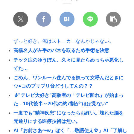
ずっと好き。俺はストーカーなんかじゃない。
高橋名人が左手のバネを取るため手術を決意
チック症のゆうぽん、久々に見たらめっちゃ悪化し
てた…
ごめん、ワンルーム住んでる奴って女呼んだときに
ウ●コのブリブリ音どうしてんの？？
👴"テレビ大好き"高齢者の「テレビ離れ」が始まっ
た…10代後半～20代の約7割が"ほぼ見ない"
一度でも"精神疾患"になったらお終い。壊れた脳を
元通りにする医療技術は無い。
AI「お前さあ〜w」ぼく「…敬語使え💢」AI「了解し