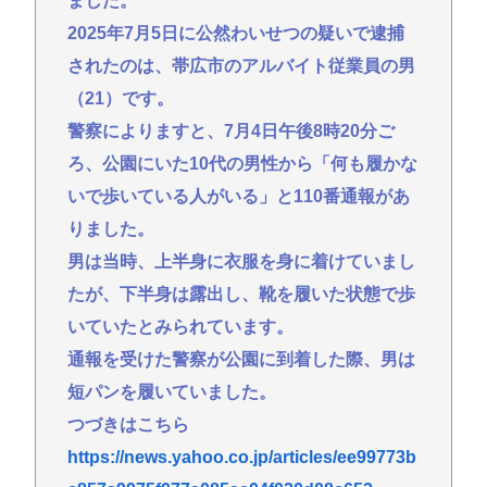
ました。
高市首相がマッサージを受ける 就任後初
2025年7月5日に公然わいせつの疑いで逮捕
されたのは、帯広市のアルバイト従業員の男
ぜんじろう「高市さんの被災地視察動画は北朝鮮の
記録映画かと思った。金正恩でもあんなに盛らん
（21）です。
ぞ」
警察によりますと、7月4日午後8時20分ご
【朗報】悠仁さま、ついに自力で『テント設営』！
ろ、公園にいた10代の男性から「何も履かな
国民感動の嵐www
いで歩いている人がいる」と110番通報があ
ライフとかマルエツとか、特に何の取り柄もないス
りました。
ーパーが東京でデカい顔してるの不思議だよな、普
男は当時、上半身に衣服を身に着けていまし
通OK行くだろ
たが、下半身は露出し、靴を履いた状態で歩
忍空があまり評価されてない理由
いていたとみられています。
一番かっこいい病気の名前、決まるw w w w w w w w
通報を受けた警察が公園に到着した際、男は
w w
短パンを履いていました。
つづきはこちら
Powered by livedoor 相互RSS
https://news.yahoo.co.jp/articles/ee99773b