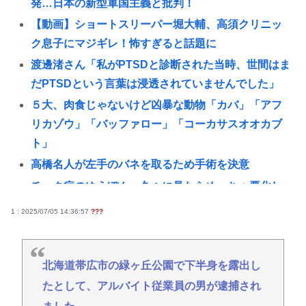
発…日本の新型軍国主義と批判！
【動画】ショートスリーパー堀大輔、高須クリニッ
ク息子にマジギレ！怖すぎると話題に
渡邊渚さん「私がPTSDと診断された当時、世間はま
だPTSDという言葉は浸透されていませんでした」
５大、肉食じゃないけど凶暴な動物「カバ」「アフ
リカゾウ」「バッファロー」「コーカサスオオカブ
ト」
高橋名人が左手のバネを取るため手術を決意
チック症のゆうぽん、久々に見たらめっちゃ悪化し
てた…
1 : 2025/07/05 14:36:57
???
一度でも"精神疾患"になったらお終い。壊れた脳を
元通りにする医療技術は無い。
北海道帯広市の緑ヶ丘公園で下半身を露出し
【保守層ばかりを忖度】高市首相 内閣支持率減少、
たとして、アルバイト従業員の男が逮捕され
女性天皇容認が増加…識者に聞く「民意無視」の代
償