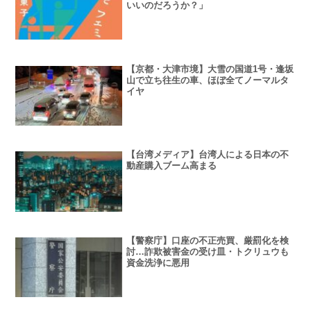
いいのだろうか？」
【京都・大津市境】大雪の国道1号・逢坂
山で立ち往生の車、ほぼ全てノーマルタ
イヤ
【台湾メディア】台湾人による日本の不
動産購入ブーム高まる
【警察庁】口座の不正売買、厳罰化を検
討…詐欺被害金の受け皿・トクリュウも
資金洗浄に悪用