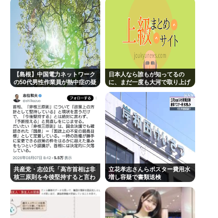
【島根】中国電力ネットワーク
日本人なら誰もが知ってるの
の50代男性作業員が熱中症の疑
に、まだ一度も大河で取り上げ
いで死亡 鉄塔の保守作業後に倒
られてない歴史上の人物
れる 邑南町
共産党・志位氏「高市首相は非
立花孝志さんらポスター費用水
核三原則を今後堅持すると言わ
増し容疑で書類送検
ない！」