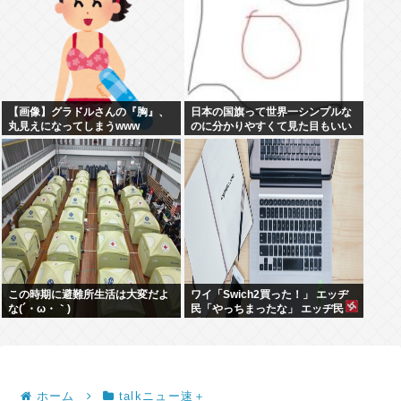
【画像】グラドルさんの『胸』、
日本の国旗って世界一シンプルな
丸見えになってしまうwww
のに分かりやすくて見た目もいい
よな
この時期に避難所生活は大変だよ
ワイ「Swich2買った！」 エッヂ
な(´・ω・｀)
民「やっちまったな」 エッヂ民
「面白いソフト無いよ」 エッヂ民
「まだ開けてない」
ホーム
talkニュー速＋