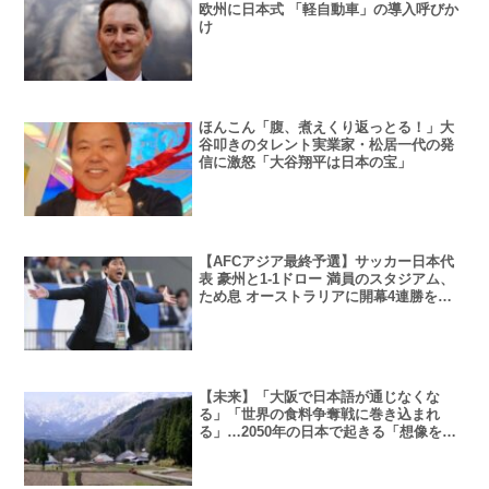
欧州に日本式 「軽自動車」の導入呼びか
け
ほんこん「腹、煮えくり返っとる！」大
谷叩きのタレント実業家・松居一代の発
信に激怒「大谷翔平は日本の宝」
【AFCアジア最終予選】サッカー日本代
表 豪州と1-1ドロー 満員のスタジアム、
ため息 オーストラリアに開幕4連勝を阻
止される
【未来】「大阪で日本語が通じなくな
る」「世界の食料争奪戦に巻き込まれ
る」…2050年の日本で起きる「想像を絶
する事態」