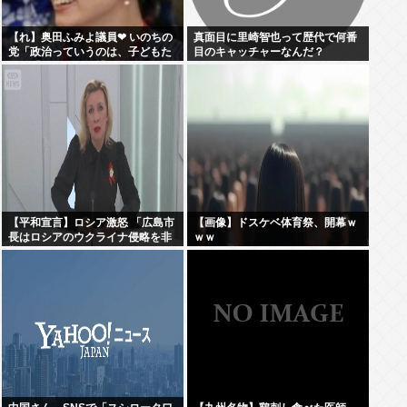
【れ】奥田ふみよ議員❤‍ いのちの
真面目に里崎智也って歴代で何番
党「政治っていうのは、子どもた
目のキャッチャーなんだ？
ちに「いのち」を繋いでいくため
にあるんだよ。」
【平和宣言】ロシア激怒 「広島市
【画像】ドスケベ体育祭、開幕ｗ
長はロシアのウクライナ侵略を非
ｗｗ
難した」