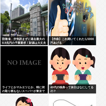
防衛省、空気読まずに過去最大の
【作曲】これ聞いてくれたら5000
8.9兆円の予算要求！財源は大丈夫
円あげる
か？！
ライフとかマルエツとか、特に何
40代の独身って休日はなにしてる
の取り柄もないスーパーが東京で
の？
デカい顔してるの不思議だよな、
普通OK行くだろ