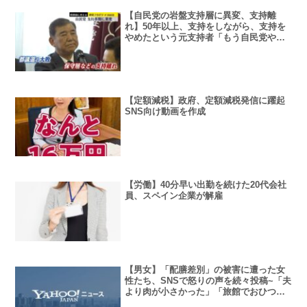
【自民党の岩盤支持層に異変、支持離
れ】50年以上、支持をしながら、支持を
やめたという元支持者「もう自民党やめ
た！ 自民党は参議院もボロ負けして、過
半数を割って、日本の政治を立て直さな
いと」
【定額減税】政府、定額減税発信に躍起
SNS向け動画を作成
【労働】40分早い出勤を続けた20代会社
員、スペイン企業が解雇
【男女】「配膳差別」の被害に遭った女
性たち、SNSで怒りの声を続々投稿~「夫
より肉が小さかった」「旅館でおひつを
私の前に置かれた」…食べ物の恨みは怖