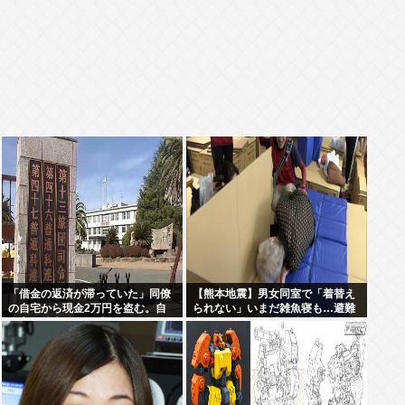
「借金の返済が滞っていた」同僚
【熊本地震】男女同室で「着替え
の自宅から現金2万円を盗む。自
られない」いまだ雑魚寝も…避難
衛官の陸士長が懲戒免職に
所めぐり”格差” 専門家「標準化さ
れていない」