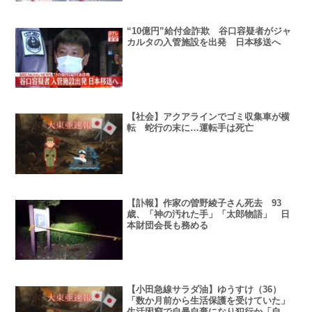
“10億円”給付金詐欺 谷口容疑者がジャ
カルタの入管施設を出発 日本移送へ
【社会】アクアラインでゴミ収集車が横
転 蛇行の末に…運転手は死亡
【訃報】作家の曽野綾子さん死去 93
歳、「神の汚れた手」「太郎物語」 日
本財団会長も務める
【小田急線サラダ油】ゆうすけ（36）
「数か月前から生活保護を受けていた」
生活困窮で自暴自棄になり犯行か「自分