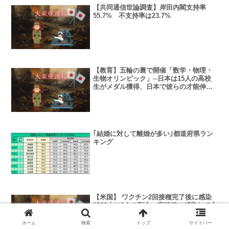
【共同通信世論調査】岸田内閣支持率
55.7% 不支持率は23.7%
【教育】五輪の裏で開催「数学・物理・
生物オリンピック」─日本は15人の高校
生がメダル獲得、日本で彼らの才能伸ば
すには
｢結婚に対して離婚が多い｣都道府県ラン
キング
【米国】 ワクチン2回接種完了後に感染
1300人に1人の割合、完了後に感染して入
院した人は0.004%、死亡した人は
0.001%・・・7月末時点
ホーム
検索
トップ
サイドバー