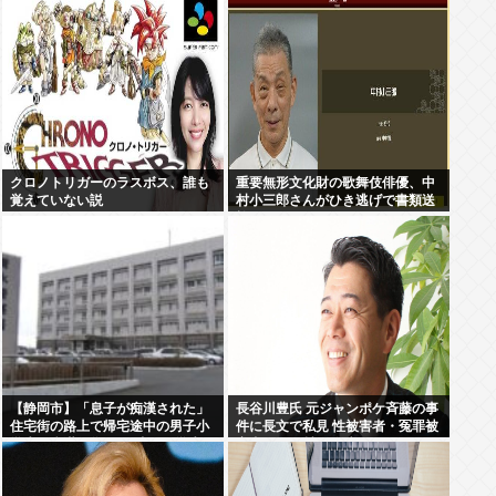
クロノトリガーのラスボス、誰も
重要無形文化財の歌舞伎俳優、中
覚えていない説
村小三郎さんがひき逃げで書類送
検
【静岡市】「息子が痴漢された」
長谷川豊氏 元ジャンポケ斉藤の事
住宅街の路上で帰宅途中の男子小
件に長文で私見 性被害者・冤罪被
学生に痴漢行為か 16歳男子学生を
害者への取材経験踏まえ
逮捕