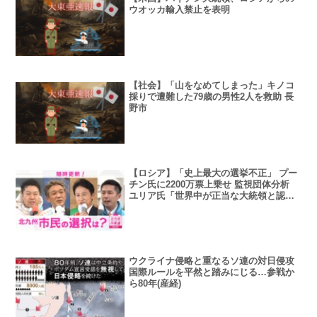
ウオッカ輸入禁止を表明
【社会】「山をなめてしまった」キノコ
採りで遭難した79歳の男性2人を救助 長
野市
【ロシア】「史上最大の選挙不正」 プー
チン氏に2200万票上乗せ 監視団体分析
ユリア氏「世界中が正当な大統領と認め
ないように」
ウクライナ侵略と重なるソ連の対日侵攻
国際ルールを平然と踏みにじる…参戦か
ら80年(産経)