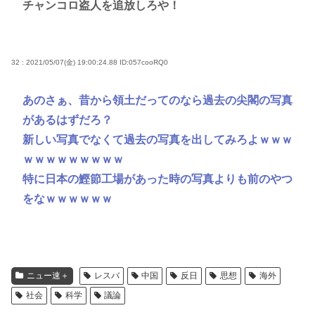
チャンコロ盗人を追放しろや！
32 : 2021/05/07(金) 19:00:24.88
ID:057cooRQ0
あのさぁ、昔から領土だってのなら過去の尖閣の写真
があるはずだろ？
新しい写真でなくて過去の写真を出してみろよｗｗｗ
ｗｗｗｗｗｗｗｗｗ
特に日本の鰹節工場があった時の写真よりも前のやつ
をなｗｗｗｗｗｗ
ニュー速＋
レスバ
中国
反日
思想
海外
社会
科学
議論