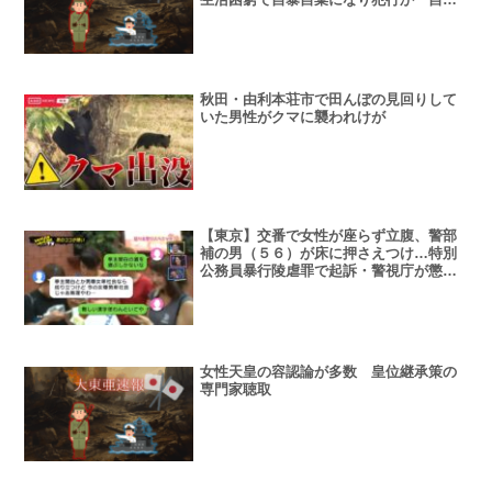
だけが不幸な人生」
秋田・由利本荘市で田んぼの見回りして
いた男性がクマに襲われけが
【東京】交番で女性が座らず立腹、警部
補の男（５６）が床に押さえつけ…特別
公務員暴行陵虐罪で起訴・警視庁が懲戒
免職
女性天皇の容認論が多数 皇位継承策の
専門家聴取