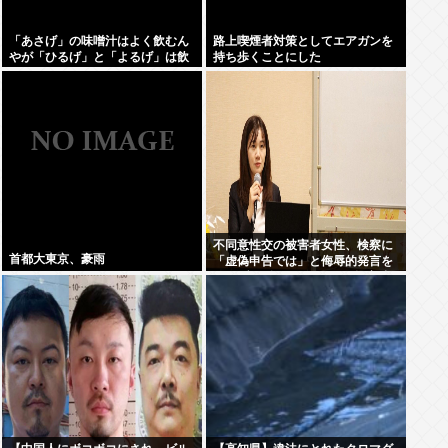
「あさげ」の味噌汁はよく飲むん
路上喫煙者対策としてエアガンを
やが「ひるげ」と「よるげ」は飲
持ち歩くことにした
んだことない
不同意性交の被害者女性、検察に
首都大東京、豪雨
「虚偽申告では」と侮辱的発言を
されブチギレ、500万円の損害賠
償を求め提訴