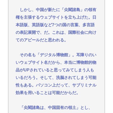
長谷川豊氏 元ジャンポケ斉藤の事件に長文で私見 性
被害者・冤罪被害者への取材経験踏まえ
しかし、中国が新たに「尖閣諸島」の領有
【悲報】「注文したことで欲求が満たされた」ジャ
権を主張するウェブサイトを立ち上げた。日
ンプグッズ43億円分を注文・キャンセルしたか、32
本語版、英語版など7つの国の言葉、多言語
歳女逮捕
の表記展開で、だ。これは、国際社会に向け
【朗報】イギリス、タバコ販売禁止法案を可決www
てのアピールだと思われる。
【悲報】熊本県知事、報道陣土足取材にマジギレ
「遺族や被災者から強い不満でてる！」 → 記者「例
その名も「デジタル博物館」。耳障りのい
えば？」 → 知事、怒り通り越して呆れてしまう
いウェブサイト名だから、本当に博物館的物
………
品がUPされていると思ってみてしまう人も
2026年レズが好きなK-POPアイドル発表！ぶち抜き
いるだろう。そして、洗脳されてしまう可能
1位はあのグループのボブカットのリーダー！
性もある。パソコン上だって、サブリミナル
高橋名人「左手のバネを取るために手術をします」
効果を用いることは可能だからだ。
Powered by livedoor 相互RSS
「尖閣諸島は、中国固有の領土」とし、