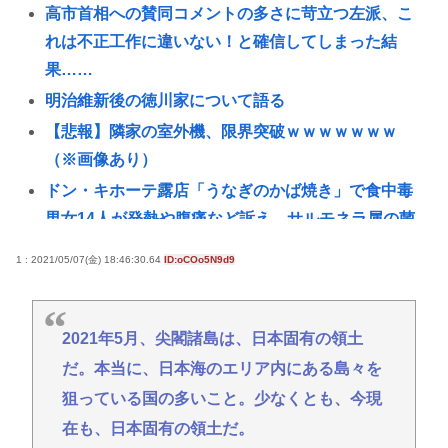
高市首相への賛同コメントの多さに苛立つ左派、こ
れは不正工作に違いない！と確信してしまった結
果……
明治維新後の徳川家について語る
【悲報】隣家の室外機、限界突破ｗｗｗｗｗｗｗ
（※画像あり）
ドン・キホーテ露店「うなぎのかば焼き」で食中毒
男女14人が発熱や腹痛など訴え…サルモネラ属の菌
検出
1 : 2021/05/07(金) 18:46:30.64
ID:oCOo5N9d9
カズレーザー、車の任意保険を巡り持論「強制しろ
よ！」「保険にも入れないヤツは運転すんなよ」
共産党信者「募金で共産党を叩くのは、頑張る人を
2021年5月、尖閣諸島は、日本固有の領土
邪魔したいという日本人らしい薄暗い欲望のせい」
だ。本当に、日本海のエリア内にある島々を
パチ●コ中毒者の99%はアニメに興味なく、いつも打
狙っている国の多いこと。少なくとも、今現
ってる台の原作も知らないという不都合な真実
在も、日本固有の領土だ。