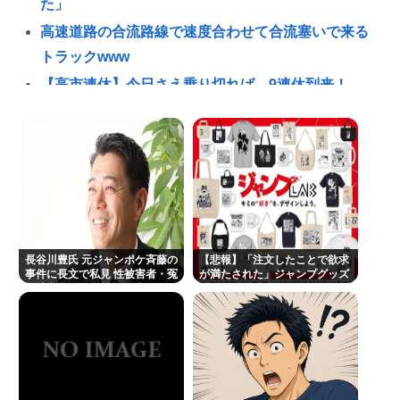
た」
高速道路の合流路線で速度合わせて合流塞いで来る
トラックwww
【高市連休】今日さえ乗り切れば、9連休到来！
共産党信者「募金で共産党を叩くのは、頑張る人を
邪魔したいという日本人らしい薄暗い欲望のせい」
パチ●コ中毒者の99%はアニメに興味なく、いつも打
ってる台の原作も知らないという不都合な真実
ぼく、坊主頭に飽き足らず電気シェーバーでスキン
ヘッドにしてしまう
長谷川豊氏 元ジャンポケ斉藤の
【悲報】「注文したことで欲求
渡邊渚さん「私がPTSDと診断された当時、世間はま
事件に長文で私見 性被害者・冤
が満たされた」ジャンプグッズ
罪被害者への取材経験踏まえ
43億円分を注文・キャンセルし
だPTSDという言葉は浸透されていませんでした」
たか、32歳女逮捕
ジャンポケ斎藤の求刑7年て流石に重過ぎね？
松本まりか「戦争はやっちゃいかん」 自身の身体に
刻んだ”祖父の言葉”を投稿