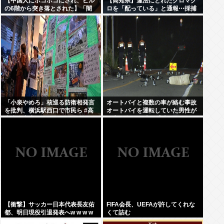
【中国人にボコボコにされ、ビル
【高知県】違法にとれたクロマグ
の6階から突き落とされた】「闇
ロを「配っている」と通報⋯採捕
バイト」 トクリュウの使い捨てに
停止期間に約274kg漁獲、漁業者3
された悲惨すぎる実態 募集時の約
人を書類送検「網にかかり放流が
束は「月収300万円」も、組織に
大変で⋯」
入った瞬間、「お前たちはだまさ
れた」
「小泉やめろ」核巡る防衛相発言
オートバイと複数の車が絡む事故
を批判、横浜駅西口で市民ら #高
オートバイを運転していた男性が
市小泉麻生めちゃくちゃじゃんニ
死亡 現場から車が逃走
ュースdeプロテスト
【衝撃】サッカー日本代表長友佑
FIFA会長、UEFAが許してくれな
都、明日現役引退発表へw w w w
くて詰む
w w w w w w w w w w ww w w w