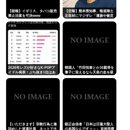
ニューバランスはダサい！onは時代遅れ！サロモン
を買え！って言われたから買ったんやが
【朗報】イギリス、タバコ販売
【悲報】熊本県知事、報道陣土
禁止法案を可決www
足取材にマジギレ「遺族や被災
NothingPhoneに機種変した結果www
者から強い不満でてる！」 →
記者「例えば？」 → 知事、怒
高橋名人「左手のバネを取るために手術をします」
り通り越して呆れてしまう
………
Powered by livedoor 相互RSS
2026年レズが好きなK-POPア
韓国人「竹田恒泰とか36親等を
イドル発表！ぶち抜き1位はあ
養子に迎えるなら天皇の血を吸
のグループのボブカットのリー
って産まれた蚊のほうが近いだ
ダー！
ろw」
【いただきます】宗教行為と激
顕正会信者「日本は日蓮大聖人
詰めした派遣社員、ネットで大
の本国なんですぅ～」 首相視察