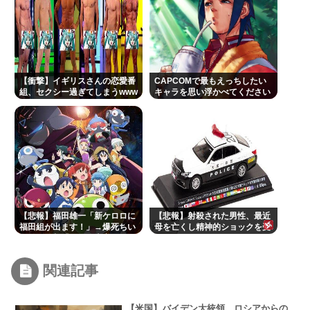
【衝撃】イギリスさんの恋愛番
CAPCOMで最もえっちしたい
組、セクシー過ぎてしまうwww
キャラを思い浮かべてください
【悲報】福田雄一「新ケロロに
【悲報】射殺された男性、最近
福田組が出ます！」→爆死ちい
母を亡くし精神的ショックを受
かわの監督「原作に忠実に」→
けていた
爆売れ
関連記事
【米国】バイデン大統領、ロシアからの