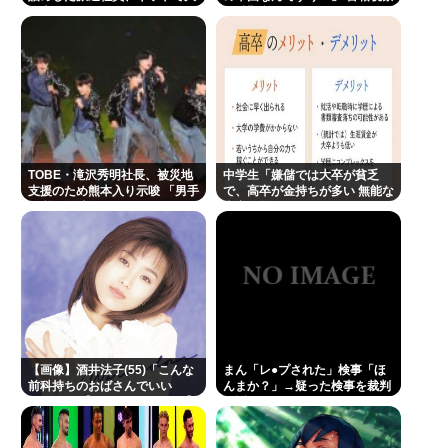
炎上
の避難所でデモを始める…
TOBE・滝沢秀明社長、被災地
中学生「嫌儲では大卒が貧乏
支援のため熊本入り示唆 「男手
で、高卒が金持ちが多い 無能な
が必要。時間を見つけて行きた
大卒の集まりw」エックスで一
い」
万いいね
【画像】酒井法子(55)「こんな
まん「レ●プされた」検事「ほ
前科持ちのおばさんでいい
んまか？」→疑った検事を裁判
の…？」 【Pickup05164703】
で訴える