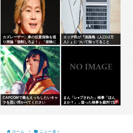
カズレーザー、車の任意保険を巡
エッヂ民が『淡路島（人口12万
り持論「強制しろよ！」「保険に
人）』について知ってること
も入れないヤツは運転すんなよ」
CAPCOMで最もえっちしたいキャ
まん「レ●プされた」検事「ほん
ラを思い浮かべてください
まか？」→疑った検事を裁判で訴
える
ホーム
ニュー速＋