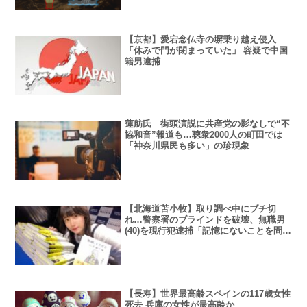
【京都】愛宕念仏寺の塀乗り越え侵入
「休みで門が閉まっていた」 容疑で中国
籍男逮捕
蓮舫氏 街頭演説に共産党の影なしで“不
協和音”報道も…聴衆2000人の町田では
「神奈川県民も多い」の珍現象
【北海道苫小牧】取り調べ中にブチ切
れ…警察署のブラインドを破壊、無職男
(40)を現行犯逮捕「記憶にないことを問い
ただされ」
【長寿】世界最高齢スペインの117歳女性
死去 兵庫の女性が最高齢か