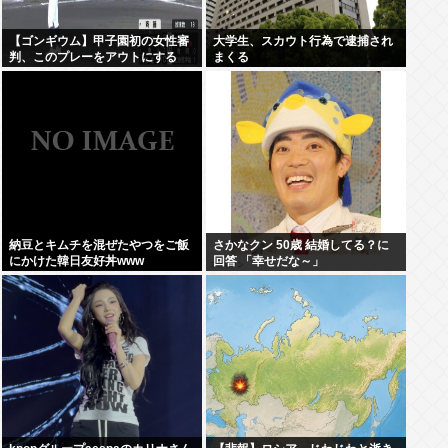
【ゴンギウム】甲子園初の女性審
大学生、スカウト行為で逮捕され
判、このプレーをアウトにする
まくる
www
納豆とキムチを混ぜたやつをご飯
さかなクン 50歳 結婚してる？に
にかけた韓日友好丼www
回答 「幸せだな～」