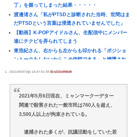
丁」を握ってしまった結果・・・・・
渡邊渚さん「私がPTSDと診断された当時、世間はま
だPTSDという言葉は浸透されていませんでした」
【動画】K-POPアイドルさん、生配信中にメンバー
達にチクビを弄られてしまう
東浩紀さん、右からも左からも叩かれる「ポジショ
ントークをしないからこそ信頼できる」と擁護され
るwww
1 : 2021/05/07(金) 18:47:52.58
ID:oCOo5N9d9
【悲報】大阪で白昼堂々誘拐事件発生 www
国税 ギャンブル脱税パパ活etc..「こんなことでは国
民の信用がなくなってしまう」
2021年5月6日現在、ミャンマークーデター
関連で殺害された一般市民は760人を超え、
【九州名物】鶏刺し食べた医師、全身麻痺へ…「死
んだほうが良かった」
3,500人以上が拘束されている。
京大病院、脳腫瘍摘出手術で誤って腫瘍の無い部位
を摘出 脳幹など損傷受け植物状態に
逮捕された多くが、抗議活動をしていた若