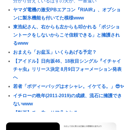
分かり合えているはずの夫が、一番遠い
ヤマダ電機の激安PBエアコン『RIAIR』、オプショ
ンに製氷機能も付いてた模様www
東浩紀さん、右からも左からも叩かれる「ポジショ
ントークをしないからこそ信頼できる」と擁護され
るwww
おまえら「お盆玉」いくらあげる予定？
【アイドル】日向坂46、18枚目シングル『イチャイ
チャ虫』リリース決定 8月9日フォーメーション発表
へ
若者「ボディーバッグはオシャレ。イケてる。」😎✨
イチローの晩年(2011-2019)の成績、流石に擁護でき
ないwww
【動画】チー牛、リア凸される
【スクリプト負けてて草w】「色々勉強した結果、理
系以外はエラー品だと気付いた【ガチ】」につい