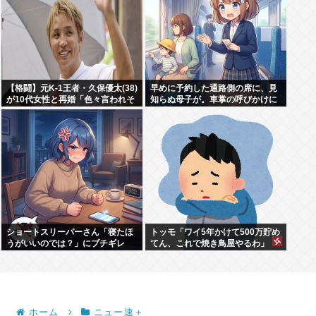
【格闘】元K-1王者・久保優太(38)
早めに予約した通路側の席に、見
が10代女性と再婚「色々言われそ
知らぬ母子が。車掌の呼びかけに
うですが…」
も「目を閉じて無視」して居座ら
れました。無理やり奪われた席
は、結局“やったもん勝ち”にな
っ...
ショートスリーパーさん「寝たほ
トッモ「ワイ5年かけて500万貯め
うがいいのでは？」にブチギレ
てん、これで焼き鳥屋やるわ」
ホーム
ニュー速＋