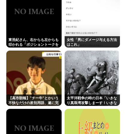
て、もっと具体的に話そうか
『ヤニねこ』新海誠、水島努、綾辻行人らクリエイ
ターが絶賛 過激描写はBPOでも議論に
避難所地獄と化す「ずっと同じ食べ物&断水でトイレ
東浩紀さん、右からも左からも
女性「男にダメージ与える方法
流せず悪臭&床に直接就寝&コロナ感染」
叩かれる「ポジショントークを
はこれ」
しないからこそ信頼できる」と
「感覚が分からない」 元TBS・山本里菜アナの離婚
擁護されるwww
コメントに疑問の声… シャンパンタワーの超豪華式
も結婚生活は4年半で終止符
高橋名人が左手のバネを取るため手術を決意
👴"テレビ大好き"高齢者の「テレビ離れ」が始まっ
た…10代後半～20代の約7割が"ほぼ見ない"
【高市朗報】"チー牛"とかいう
太平洋戦争の時の日本「いきな
不快なだけの差別用語、遂に完
り真珠湾攻撃しまーす！いきな
"テレビ大好き"高齢者の「テレビ離れ」が始まっ
全に廃れて誰も使わなくなる！
りシンガポール侵略して捕虜虐
www
待しまーす！」
た…10代後半~20代の約7割が"ほぼ見ない"衝撃の最
新データ
“テレビ大好き”高齢者の「テレビ離れ」が始まっ