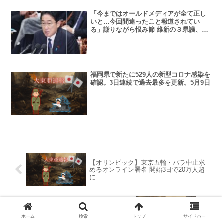
「今まではオールドメディアが全て正し
いと…今回間違ったこと報道されてい
る」謝りながら恨み節 維新の３県議、冗
舌にメディア批判
福岡県で新たに529人の新型コロナ感染を
確認。3日連続で過去最多を更新。5月9日
【オリンピック】東京五輪・パラ中止求
めるオンライン署名 開始3日で20万人超
に
【国際】関係が悪化する中、中国はオー
ストラリアとの経済対話を｢無期限に｣中
ホーム
検索
トップ
サイドバー
断