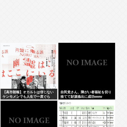
【高市朗報】オカルトは信じない
自民党さん、障がい者福祉を切り
ケンモメンでも人生で一度ぐら
捨てて財源捻出に成功www
い"超自然的な体験"した事あるん
だろ？？