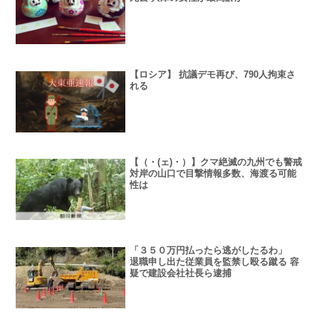
【ロシア】 抗議デモ再び、790人拘束さ
れる
【（・(ェ)・）】クマ絶滅の九州でも警戒
対岸の山口で目撃情報多数、海渡る可能
性は
「３５０万円払ったら逃がしたるわ」
退職申し出た従業員を監禁し殴る蹴る 容
疑で建設会社社長ら逮捕