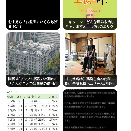
た…
おまえら「お盆玉」いくらあげ
ロキソニン「どんな痛みも治し
Powered by livedoor 相互RSS
る予定？
ちゃいますw」←現代のエリク
サーやろ…
国税 ギャンブル脱税パパ活etc..
【九州名物】鶏刺し食べた医
「こんなことでは国民の信用が
師、全身麻痺へ…「死んだほう
なくなってしまう」
が良かった」