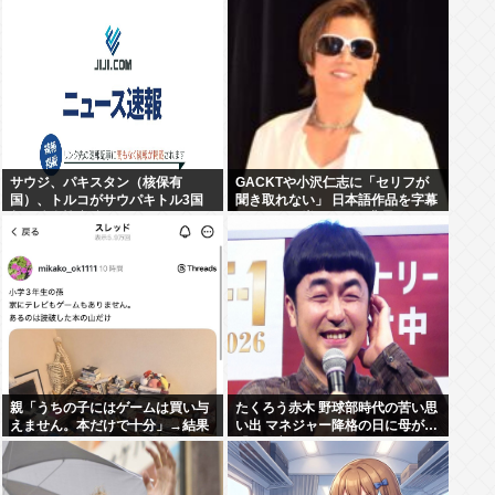
サウジ、パキスタン（核保有
GACKTや小沢仁志に「セリフが
国）、トルコがサウパキトル3国
聞き取れない」 日本語作品を字幕
相互防衛協定締結
で見る人が増えている背景
親「うちの子にはゲームは買い与
たくろう赤木 野球部時代の苦い思
えません。本だけで十分」→結果
い出 マネジャー降格の日に母が…
「何も言えなくて」