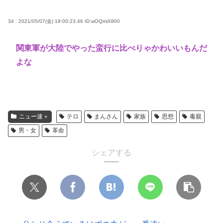
34 : 2021/05/07(金) 19:00:23.46
ID:wOQmiX800
関東軍が大陸でやった蛮行に比べりゃかわいいもんだ
よな
ニュー速＋
テロ
まんさん
家族
思想
毒親
男・女
革命
シェアする