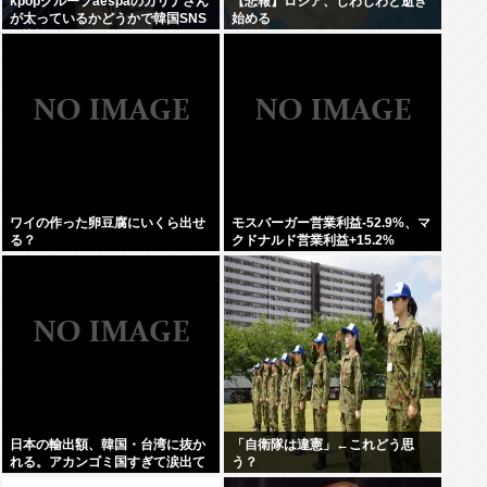
kpopグループaespaのカリナさん
【悲報】ロシア、じわじわと逝き
が太っているかどうかで韓国SNS
始める
が大論争に…！！！
ワイの作った卵豆腐にいくら出せ
モスバーガー営業利益-52.9%、マ
る？
クドナルド営業利益+15.2%
日本の輸出額、韓国・台湾に抜か
「自衛隊は違憲」←これどう思
れる。アカンゴミ国すぎて涙出て
う？
きた…