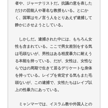
者や、ジャーナリストだ。抗議の意を表した
【悲報】中居正広「俺が来たことは内緒だべ」極秘
で熊本でボランティアをしていた
だけの芸能人や著名な教授もいる。とにか
イチローの晩年(2011-2019)の成績、流石に擁護でき
く、国軍はモノ言う人をとりあえず逮捕して
ないwww
静かにさせようとしている。
『ヤニねこ』新海誠、水島努、綾辻行人らクリエイ
ターが絶賛 過激描写はBPOでも議論に
しかしだ。逮捕された中には、もちろん女
避難所地獄と化す「ずっと同じ食べ物&断水でトイレ
性も含まれている。ここで男女差別をする気
流せず悪臭&床に直接就寝&コロナ感染」
は毛頭ないが、男性はある程度暴力に耐えう
高橋名人が左手のバネを取るため手術を決意
る本能を持っている、だが、女性は、女性な
らではの周期で生きて居るデリケートな身体
Powered by livedoor 相互RSS
を持っている。レイプを肯定する気もまた毛
頭ないが、この逮捕で、女性たちはレイプ以
上の性暴力にあっている。
ミャンマーでは、イスラム教や外国人との