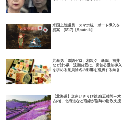
の合意書への違和感
米国上院議員 スマホ統一ポート導入を
提案 (6/17)【Sputnik】
共産党「県議ゼロ」相次ぐ 新潟、福井
など計5県 退潮背景に、党首公選制導入
を求める党員除名の影響を指摘する向き
【北海道】道南いさりび鉄道(五稜郭～木
古内)、北海道など沿線が臨時の財政支援