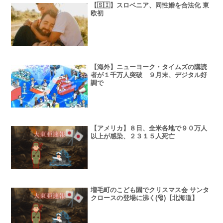
【🇸🇮】スロベニア、同性婚を合法化 東
欧初
【海外】ニューヨーク・タイムズの購読
者が１千万人突破 ９月末、デジタル好
調で
【アメリカ】８日、全米各地で９０万人
以上が感染、２３１５人死亡
増毛町のこども園でクリスマス会 サンタ
クロースの登場に沸く(🎅)【北海道】