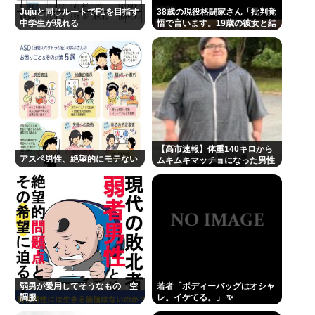
Jujuと同じルートでF1を目指す
38歳の現役格闘家さん「批判覚
中学生が現れる
悟で言います。19歳の彼女と結
婚しました」→案の定オバサン
達に見つかり炎上
【高市速報】体重140キロから
アスペ男性、絶望的にモテない
ムキムキマッチョになった男性
の美しい身体がコチラ！！！
弱男が愛用してそうなもの→空
若者「ボディーバッグはオシャ
調服
レ。イケてる。」 ✨