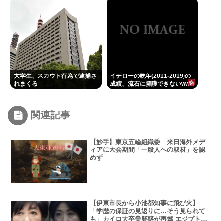
大学生、スカウト行為で逮捕さ
イチローの晩年(2011-2019)の
れまくる
成績、流石に擁護できないwww
関連記事
【妙手】東京五輪組織委 来日海外メデ
ィアに大会期間「一般人への取材」を認
めず
【伊東市長から小池都知事に飛び火】
「学歴の保証の見返りに…そう見られて
も」カイロ大卒業疑惑が再燃 エジプトと