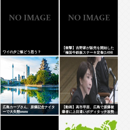
【衝撃】吉野家が販売を開始した
ワイの夕ご飯どう思う？
「極旨牛鉄板ステーキ定食(1498
円)」がうまそすぎると話題に
www
広島カープさん、原爆記念ナイタ
【動画】高市早苗、広島で原爆被
ーで大失態www
爆者に上目遣いボディタッチ攻勢
するも全く通用しないどころか
「非常に不安」とガチギレ