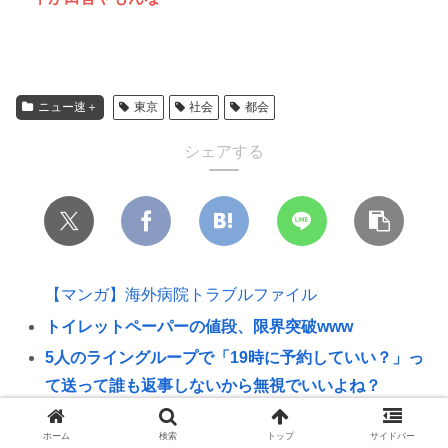
ニュー速＋
東京
社会
都会
シェアする
【マンガ】海外病院トラブルファイル
トイレットペーパーの値段、限界突破www
5人のライングループで「19時に予約していい？」っ
て送って誰も返事しないから無視でいいよね？
影山優佳、フォトエッセイが販売から 5日で重版決
ホーム
検索
トップ
サイドバー
定！未公開ランジェリーカットを公開