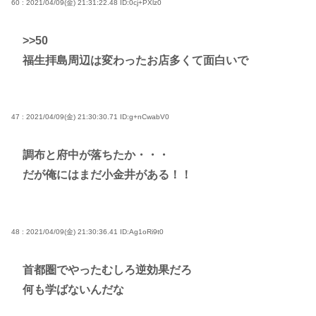
60 : 2021/04/09(金) 21:31:22.48
ID:0cj+PXlz0
>>50
福生拝島周辺は変わったお店多くて面白いで
47 : 2021/04/09(金) 21:30:30.71
ID:g+nCwabV0
調布と府中が落ちたか・・・
だが俺にはまだ小金井がある！！
48 : 2021/04/09(金) 21:30:36.41
ID:Ag1oRi9t0
首都圏でやったむしろ逆効果だろ
何も学ばないんだな