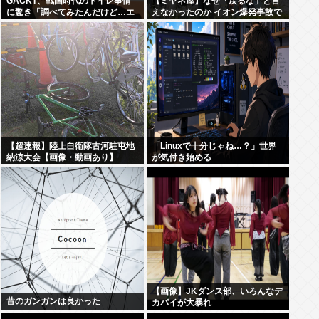
GACKT、戦国時代のトイレ事情
【ミヤネ屋】なぜ「戻るな」と言
に驚き「調べてみたんだけど…エ
えなかったのか イオン爆発事故で
グくない？」
斎藤幸平氏も逡巡「ボクもできな
かっただろうなあ」
【超速報】陸上自衛隊古河駐屯地
「Linuxで十分じゃね…？」世界
納涼大会【画像・動画あり】
が気付き始める
【画像】JKダンス部、いろんなデ
昔のガンガンは良かった
カパイが大暴れ