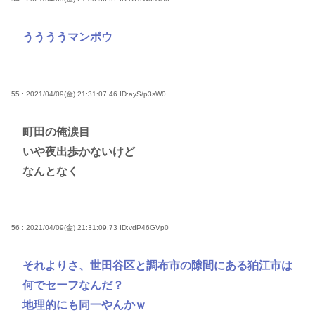
ううううマンボウ
55 : 2021/04/09(金) 21:31:07.46
ID:ayS/p3sW0
町田の俺涙目
いや夜出歩かないけど
なんとなく
56 : 2021/04/09(金) 21:31:09.73
ID:vdP46GVp0
それよりさ、世田谷区と調布市の隙間にある狛江市は
何でセーフなんだ？
地理的にも同一やんかｗ