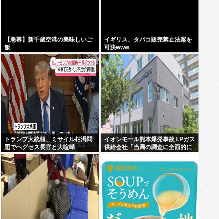
【急募】新千歳空港の美味しいご
イギリス、タバコ販売禁止法案を
飯
可決www
トランプ大統領、ミサイル枯渇問
イオンモール熊本爆発事故 LPガス
題でヘグセス長官と大喧嘩
供給会社「当局の調査に全面的に
協力」 経産省「LPガス爆発の可能
性が高いとする見解で一致」と発
表