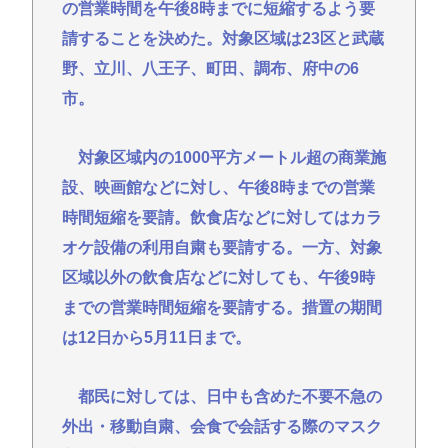
ブロックされてお気持ち表明。何かあったらまず晒
の営業時間を午後8時までに短縮するよう要
す！これが令和のレスバや！
請することを決めた。対象区域は23区と武蔵
【悲報】清水良太郎が逝ったら小はだが暴露しまく
野、立川、八王子、町田、調布、府中の6
りｗｗｗ
市。
【渡邊渚】PTSD発言で大炎上「当時は浸透してなか
った」にネット総ツッコミ
対象区域内の1000平方メートル超の商業施
【公然わいせつ】55歳会社員、女子大生に「ニヤニ
設、映画館などに対し、午後8時までの営業
ヤ」目撃され逮捕の末路
時間短縮を要請。飲食店などに対してはカラ
【朗報】イオン、ポケカを「小・中学生限定販売」
オケ設備の利用自粛も要請する。一方、対象
に 転売ヤー対策が大絶賛ｗｗｗ
区域以外の飲食店などに対しても、午後9時
【衝撃】ビールだけ注ぐと倒れる！？「よなよなエ
までの営業時間短縮を要請する。措置の期間
ール」がまさかのU字グラスを発売ｗｗｗ
は12日から5月11日まで。
Powered by livedoor 相互RSS
都民に対しては、日中も含めた不要不急の
外出・移動自粛、会食で会話する際のマスク