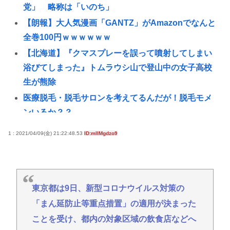
党」 略称は「いのち」
【朗報】大人気漫画「GANTZ」がAmazonでなんと
全巻100円ｗｗｗｗｗｗ
【北海道】『クマスプレーを誤って噴射してしまい
浴びてしまった』トムラウシ山で登山中の女子高校
生が熊除
医療脱毛・脱毛サロンを考えてるんだが！脱毛モメ
ンいるか？？
ジャンポケ斉藤「同意があったんです。本当です。
1 : 2021/04/09(金) 21:22:48.53
ID:mIlMgdzo9
信じて下さい」 ←何でこの主張が通らないの？
(ヽ´ん`)「手術が始まった…大丈夫大丈夫落ち着け」
医師「キャー地震よー！」(;ﾟんﾟ)「！？」
東京都は9日、新型コロナウイルス対策の
地震の瞬間の手術室の防犯カメラが開示されてしま
う 熊本県八代
「まん延防止等重点措置」の適用が決まった
ことを受け、都内の対象区域の飲食店などへ
サイバーコネクトツー取締役松山洋、ジャンプ垢に