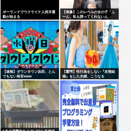
ポーランドでウクライナ人排斥運
【画像】このレベルの女の子「ふ
動が始まる
ーん、私も誘ってくれないん
だ⋯」
【速報】ダウンタウン浜田、とん
【驚愕】性行為をしない『友情結
でもない発言www
婚』をした夫婦、こうなる
⇒･･･！！！