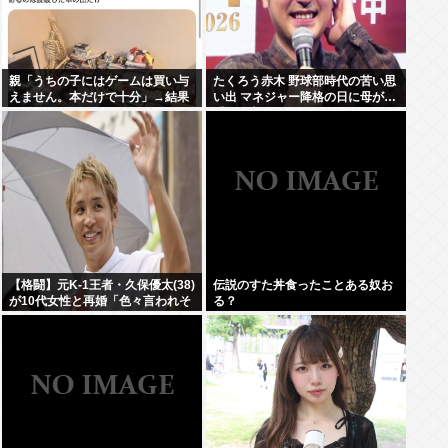
親「うちの子にはゲームは買い与
たくろう赤木 野球部時代の苦い思
えません。本だけで十分」→結果
い出 マネジャー降格の日に母が…
「何も言えなくて」
【格闘】元K-1王者・久保優太(38)
伝説のすた丼食ったことある奴お
が10代女性と再婚「色々言われそ
る？
うですが…」