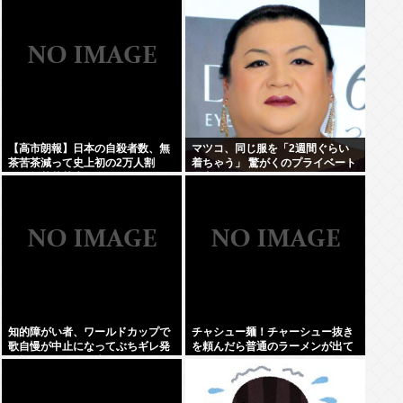
え？
【高市朗報】日本の自殺者数、無
マツコ、同じ服を「2週間ぐらい
茶苦茶減って史上初の2万人割
着ちゃう」 驚がくのプライベート
れ。無茶苦茶生きやすい国になっ
理由を激白
てる件www
知的障がい者、ワールドカップで
チャシュー麺！チャーシュー抜き
歌自慢が中止になってぶちギレ発
を頼んだら普通のラーメンが出て
狂親を殴りまくり大暴れwww
きたんだが、これっておかしくね
え？