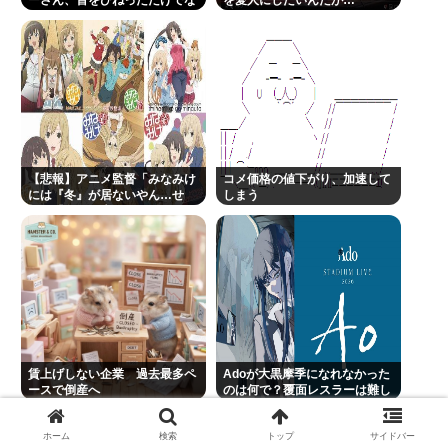
“テレビ大好き”高齢者の「テレビ離れ」が始まっ
ぜかウインクしたことにされて
しまうwww
た…
レインボー池田、よく知らない女子アナと結婚
Powered by livedoor 相互RSS
【悲報】アニメ監督「みなみけ
コメ価格の値下がり、加速して
には『冬』が居ないやん…せ
しまう
や！『冬』の末っ子をアニメオ
リジナルで出そ！」
賃上げしない企業 過去最多ペ
Adoが大黒摩季になれなかった
ースで倒産へ
のは何で？覆面レスラーは難し
いよね
ホーム
検索
トップ
サイドバー