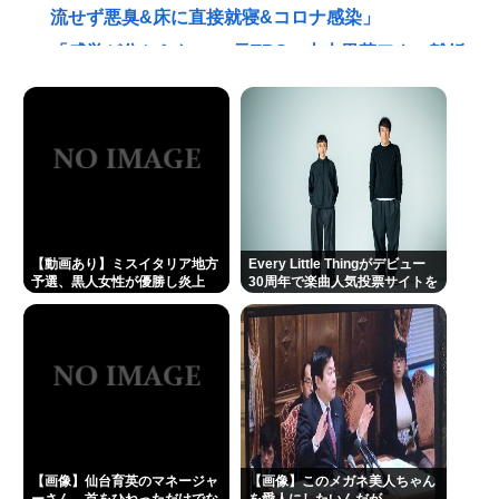
流せず悪臭&床に直接就寝&コロナ感染」
「感覚が分からない」 元TBS・山本里菜アナの離婚
コメントに疑問の声… シャンパンタワーの超豪華式
も結婚生活は4年半で終止符
とりわさを食べて車椅子生活になった医師「ギラ
ン・バレー症候群になって本当に絶望。死んだ方が
良かったと思った」
高橋名人が左手のバネを取るため手術を決意
【動画あり】ミスイタリア地方
Every Little Thingがデビュー
チック症のゆうぽん、久々に見たらめっちゃ悪化し
予選、黒人女性が優勝し炎上
30周年で楽曲人気投票サイトを
開設 俺はもちろんFace the
てた…
Changeに入れてきたぞ
👴"テレビ大好き"高齢者の「テレビ離れ」が始まっ
た…10代後半～20代の約7割が"ほぼ見ない"
"テレビ大好き"高齢者の「テレビ離れ」が始まっ
た…10代後半~20代の約7割が"ほぼ見ない"衝撃の最
新データ
【画像】仙台育英のマネージャ
【画像】このメガネ美人ちゃん
ーさん、首をひねっただけでな
を愛人にしたいんだが…