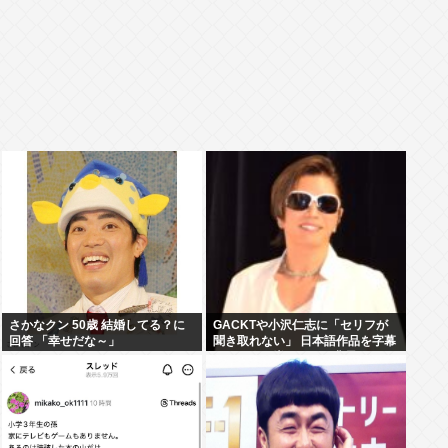
さかなクン 50歳 結婚してる？に
GACKTや小沢仁志に「セリフが
回答 「幸せだな～」
聞き取れない」 日本語作品を字幕
で見る人が増えている背景