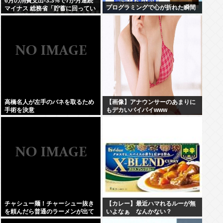
6月の消費支出-3.3%で7か月連続
プログラミングで心が折れた瞬間
マイナス 総務省「貯蓄に回ってい
る可能性」
高橋名人が左手のバネを取るため
【画像】アナウンサーのあまりに
手術を決意
もデカいパイパイwww
チャシュー麺！チャーシュー抜き
【カレー】最近ハマれるルーが無
を頼んだら普通のラーメンが出て
いよなぁ なんかない？
きたんだが、これっておかしくね