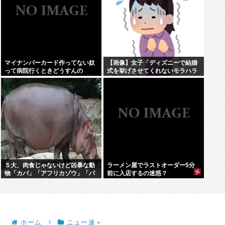
マイナンバーカード作ってない奴
【画像】女子「ディズニーで結婚
って病院行くときどうすんの
式を挙げさせてくれないモラハラ
彼氏。過呼吸になりました。涙が
止まらない」
５大、肉食じゃないけど凶暴な動
ラーメン屋でラストオーダー5分
物「カバ」「アフリカゾウ」「バ
前に入店するの迷惑？
ッファロー」「コーカサスオオカ
ブト」
ホーム
ニュー速＋