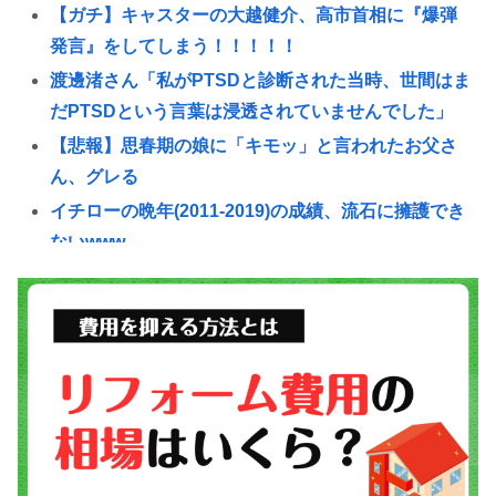
【ガチ】キャスターの大越健介、高市首相に『爆弾
発言』をしてしまう！！！！！
渡邊渚さん「私がPTSDと診断された当時、世間はま
だPTSDという言葉は浸透されていませんでした」
【悲報】思春期の娘に「キモッ」と言われたお父さ
ん、グレる
イチローの晩年(2011-2019)の成績、流石に擁護でき
ないwww
『ヤニねこ』新海誠、水島努、綾辻行人らクリエイ
ターが絶賛 過激描写はBPOでも議論に
【動画あり】ミスイタリア地方予選、黒人女性が優
勝し炎上
高市早苗の消費税減税、93%が「賛成」www
首相官邸、"映え"を意識した高市首相熊本訪問の感
動BGM付きムービーを投稿「全部が全部ありがたか