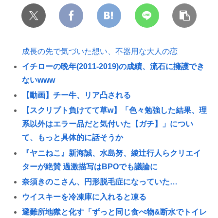
成長の先で気づいた想い、不器用な大人の恋
イチローの晩年(2011-2019)の成績、流石に擁護でき
ないwww
【動画】チー牛、リア凸される
【スクリプト負けてて草w】「色々勉強した結果、理
系以外はエラー品だと気付いた【ガチ】」につい
て、もっと具体的に話そうか
『ヤニねこ』新海誠、水島努、綾辻行人らクリエイ
ターが絶賛 過激描写はBPOでも議論に
奈須きのこさん、円形脱毛症になっていた…
ウイスキーを冷凍庫に入れると凍る
避難所地獄と化す「ずっと同じ食べ物&断水でトイレ