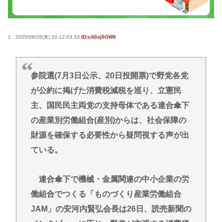
ったです」
避難所地獄と化す「ずっと同じ食べ物&断水でトイレ
流せず悪臭&床に直接就寝&コロナ感染」
1 : 2025/06/26(木) 20:12:03.33
ID:cA0oj5OW9
【高市朗報】日本の自殺者数、無茶苦茶減って史上
初の2万人割れ。無茶苦茶生きやすい国になってる件
参院選(7月3日公示、20日投開票)で野党各党
www
が公約に掲げた消費税減税を巡り、立憲民
【画像】仙台育英のマネージャーさん、首をひねっ
主、国民民主両党の支持母体である連合傘下
ただけでなぜかウインクしたことにされてしまう
www
の産業別労働組合(産別)からは、社会保障の
高橋名人が左手のバネを取るため手術を決意
財源を確保する必要性から疑問視する声が出
ている。
チック症のゆうぽん、久々に見たらめっちゃ悪化し
てた…
連合傘下で機械・金属関連の中小企業の労
Powered by livedoor 相互RSS
働組合でつくる「ものづくり産業労働組合
JAM」の安河内賢弘会長は26日、読売新聞の