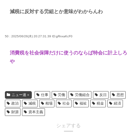
減税に反対する労組とか意味がわからんわ
50 : 2025/06/26(木) 20:27:31.39
ID:gRnxaKcF0
消費税を社会保障だけに使うのならば特会に計上しろ
や
ニュー速＋
仕事
労働
労働組合
反日
思想
政治
減税
相場
社会
福祉
税金
経済
財源
資本主義
シェアする