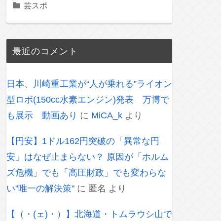
芸スポ
最近のコメント
日本、川崎重工業が“人が乗れる”ライオン
型ロボ(150cc水素エンジン)発表 万博で
も展示 動画あり
に
MiCA_k
より
【円安】1ドル162円突破の「異常な円
安」はなぜ止まらない？ 原因が「ホルム
ズ危機」でも「高圧財政」でも変わらな
い"唯一の解決策"
に
匿名
より
【（・(ェ)・）】北海道・トムラウシ山で