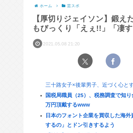
ホーム
芸スポ
【厚切りジェイソン】鍛え
もびっくり「えぇ!!」「凄
2021.05.08 21:20
三十路女子×後輩男子、近づく心と
国税局職員（25）、税務調査で知り
万円頂戴するwww
日本のフォント企業を買収した海外
するの」とドン引きするよう