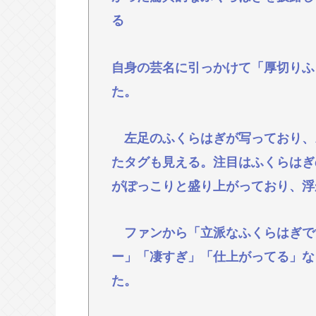
た
る
イチローの晩年(2011-2019)の成
『ヤニねこ』新海誠、水島努、綾辻行
自身の芸名に引っかけて「厚切りふ
議論に
た。
避難所地獄と化す「ずっと同じ食べ
ロナ感染」
左足のふくらはぎが写っており、ス
高橋名人が左手のバネを取るため手
たタグも見える。注目はふくらはぎ
がぽっこりと盛り上がっており、浮
Powered by livedoor 相互RSS
ファンから「立派なふくらはぎです
ー」「凄すぎ」「仕上がってる」な
た。