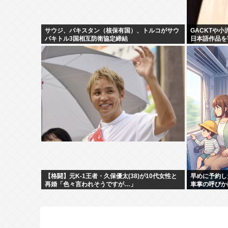
サウジ、パキスタン（核保有国）、トルコがサウ
GACKTや
パキトル3国相互防衛協定締結
日本語作品を
【格闘】元K-1王者・久保優太(38)が10代女性と
早めに予約し
再婚「色々言われそうですが…」
車掌の呼びか
られました。
たもん勝ち”にな