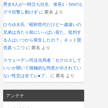
男女4人が一時立ち往生、体長1・5mのヒ
グマ目撃し動けず
に
匿名
より
ひろゆき氏「昭和世代だけど一歳違いの
兄弟は当たり前にいっぱい居た。批判す
る人はいつから発生したの？」ネット賛
否真っ二つ
に
匿名
より
スウェーデン司法当局者「セクロスして
いいか聞いて積極的な同意が示されてい
ない性交は全てレ●プ」
に
匿名
より
アンテナ