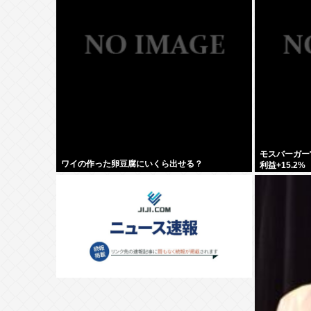
モスバーガー
ワイの作った卵豆腐にいくら出せる？
利益+15.2%