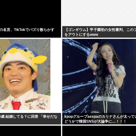
名言、TikTokでバズり散らかす
【ゴンギウム】甲子園初の女性審判、この
をアウトにするwww
0歳 結婚してる？に回答 「幸せだな
kpopグループaespaのカリナさんが太っ
どうかで韓国SNSが大論争に…！！！