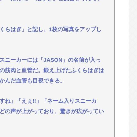
績、流石に擁護できないwww
人らクリエイターが絶賛 過激描写はBPOでも
くらはぎ」と記し、1枚の写真をアップし
物&断水でトイレ流せず悪臭&床に直接就寝&コ
ニーカーには「JASON」の名前が入っ
術を決意
の筋肉と血管だ。鍛え上げたふくらはぎは
かんだ血管も目視できる。
ね」「えぇ!!」「ネーム入りスニーカ
どの声が上がっており、驚きが広がってい