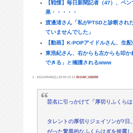
【戦慄】毎日新聞記者（47）、ペ
果・・・・・
渡邊渚さん「私がPTSDと診断され
ていませんでした」
【動画】K-POPアイドルさん、生
東浩紀さん、右からも左からも叩か
できる」と擁護されるwww
【悲報】大阪で白昼堂々誘拐事件発生
1 : 2021/05/08(土) 20:05:15.12
ID:CAP_USER9
国税 ギャンブル脱税パパ活etc..
【九州名物】鶏刺し食べた医師、全
芸名に引っかけて「厚切りふくらは
京大病院、脳腫瘍摘出手術で誤って
状態に
タレントの厚切りジェイソンが7日
【悲報】中居正広「俺が来たことは
がった驚異的なふくらはぎを披露し