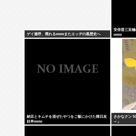
安倍晋三至極の
ゲイ連呼、廃れるwwwまたエッヂの黒歴史へ
www
納豆とキムチを混ぜたやつをご飯にかけた韓日友
さかなクン 5
好丼www
～」