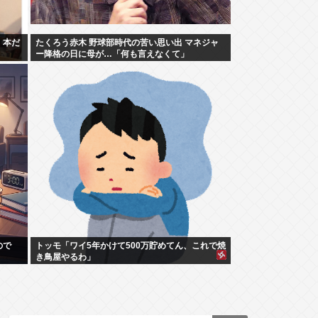
。本だ
たくろう赤木 野球部時代の苦い思い出 マネジャ
ー降格の日に母が…「何も言えなくて」
ので
トッモ「ワイ5年かけて500万貯めてん、これで焼
き鳥屋やるわ」