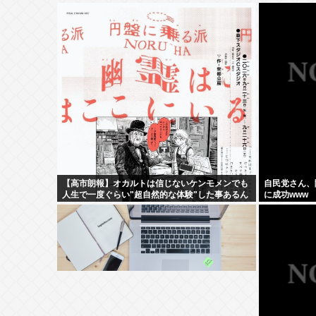
【高市朗報】オカルトは信じないケンモメンでも
自民党さん、
人生で一度ぐらい"超自然的な体験"した事あるん
に成功www
だろ？？