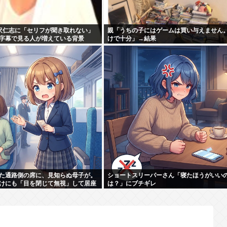
小沢仁志に「セリフが聞き取れない」
親「うちの子にはゲームは買い与えません
字幕で見る人が増えている背景
けで十分」→結果
た通路側の席に、見知らぬ母子が。
ショートスリーパーさん「寝たほうがいい
けにも「目を閉じて無視」して居座
は？」にブチギレ
無理やり奪われた席は、結局“やっ
っ...