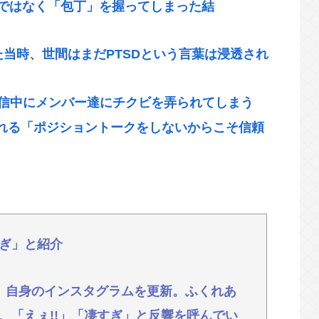
ンではなく「包丁」を握ってしまった結
た当時、世間はまだPTSDという言葉は浸透され
配信中にメンバー達にチクビを弄られてしまう
れる「ポジショントークをしないからこそ信頼
 www
「こんなことでは国民の信用がなくなってしまう」
身麻痺へ…「死んだほうが良かった」
ぎ」と紹介
腫瘍の無い部位を摘出 脳幹など損傷受け植物
、自身のインスタグラムを更新。ふくれあ
内緒だべ」極秘で熊本でボランティアをしてい
、「えぇ!!」「凄すぎ」と反響を呼んでい