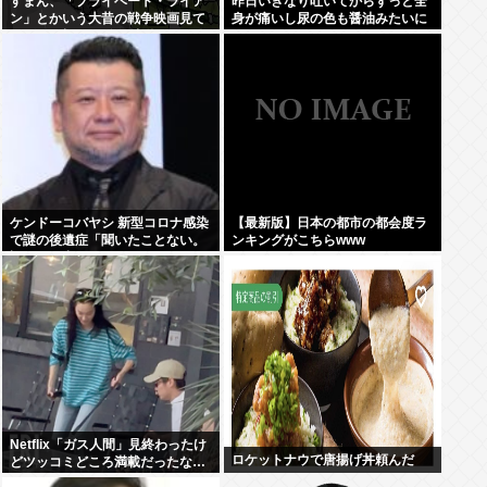
すまん、「プライベート・ライア
昨日いきなり吐いてからずっと全
ン」とかいう大昔の戦争映画見て
身が痛いし尿の色も醤油みたいに
みたら最初の30分で地獄なんだ
なってるんだけど
が…これずっと続く感じ？
ケンドーコバヤシ 新型コロナ感染
【最新版】日本の都市の都会度ラ
で謎の後遺症「聞いたことない。
ンキングがこちらwww
調べても出てこない」
Netflix「ガス人間」見終わったけ
ロケットナウで唐揚げ丼頼んだ
どツッコミどころ満載だったな…