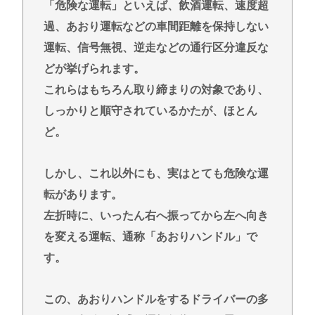
「危険な運転」といえば、飲酒運転、速度超
から叩くな」とかゆうチキン野郎が増えたけどどっ
過、あおり運転などの車間距離を保持しない
から来たの？(´・ω・`)
運転、信号無視、逆走などの通行区分違反な
【動画】手術中に熊本地震直撃やばすぎwww
どが挙げられます。
医療脱毛・脱毛サロンを考えてるんだが！脱毛モメ
これらはもちろん取り締まりの対象であり、
ンいるか？？
しっかりと順守されているかたが、ほとん
ジャンポケ斉藤「同意があったんです。本当です。
ど。
信じて下さい」 ←何でこの主張が通らないの？
(ヽ´ん`)「手術が始まった…大丈夫大丈夫落ち着け」
しかし、これ以外にも、実はとても危険な運
医師「キャー地震よー！」(;ﾟんﾟ)「！？」
転があります。
Powered by livedoor 相互RSS
左折時に、いったん右へ振ってから左へ向き
を変える運転、通称「あおりハンドル」で
す。
この、あおりハンドルをするドライバーの多