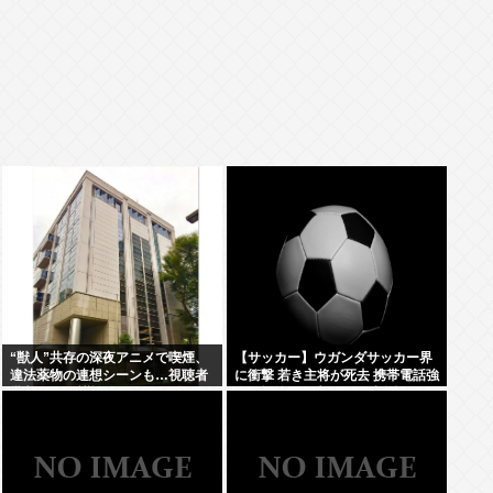
“獣人”共存の深夜アニメで喫煙、
【サッカー】ウガンダサッカー界
違法薬物の連想シーンも…視聴者
に衝撃 若き主将が死去 携帯電話強
批判でBPO議論
盗に抵抗した末に石で滅多打ち…
国民が怒り「リーダーを失った」