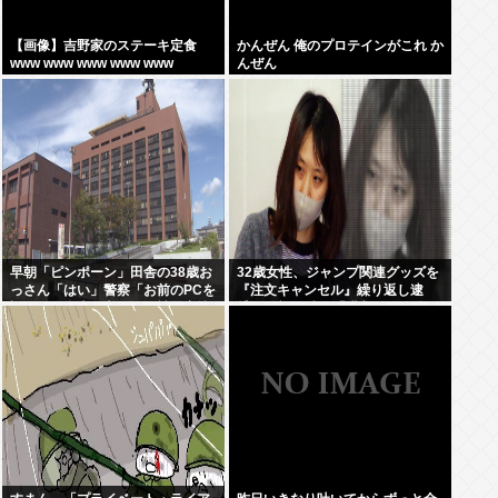
【画像】吉野家のステーキ定食
かんぜん 俺のプロテインがこれ か
www www www www www
んぜん
早朝「ピンポーン」田舎の38歳お
32歳女性、ジャンプ関連グッズを
っさん「はい」警察「お前のPCを
『注文キャンセル』繰り返し逮
調べる」全米行方不明・被児童搾
捕。総額43億。「購入した気分に
取センターからの通報により児
なる」
ホ゜画像を発見、逮捕