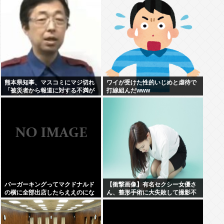
熊本県知事、マスコミにマジ切れ
ワイが受けた性的いじめと虐待で
「被災者から報道に対する不満が
打線組んだwww
県に来てる、遺族の所に押しかけ
たりすんじゃねーよ」
バーガーキングってマクドナルド
【衝撃画像】有名セクシー女優さ
の横に全部出店したらええのにな
ん、整形手術に大失敗して撮影不
能に⇒！！