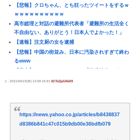
【悲報】クロちゃん、とち狂ったツイートをするｗ
ｗｗｗｗｗｗｗｗｗｗ
高市総理と対話の避難所代表者「避難所の生活全く
不自由ない、ありがとう！日本人でよかった！」
【速報】注文厨の女を逮捕
【悲報】中国の街並み、日本に汚染されすぎて終わ
るwww
【高市】ウクライナのイベント「徴兵拉致」がこ
れ。もれなく特典付きで前線で銃弾orドローン爆弾
1 : 2021/04/15(木) 13:09:16.81
ID:ToQpUAb09
のプレゼントが貰える！
東海汽船の当直が飲酒ｗｗｗやっちまったなｗｗｗ
事業停止ま？草生えるｗｗ
https://news.yahoo.co.jp/articles/b8438837
【衝撃】手術中に熊本地震が直撃した結果www(※動
d8386b841c47c015b9db00e36bdfb079
画あり)
ここ数年「どっちもどっち」とか「まだわからない