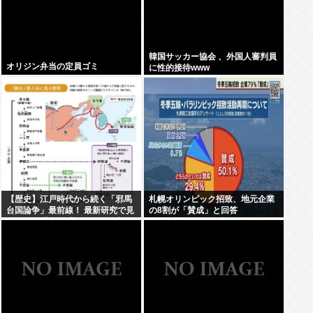
韓国サッカー協会 、外国人審判員
オリジン弁当の定員ゴミ
に性的接待www
【歴史】江戸時代から続く「邪馬
札幌オリンピック招致、地元企業
台国論争」最前線！ 最新研究で見
の8割が「賛成」と回答
えてきた「卑弥呼の国」の有力説