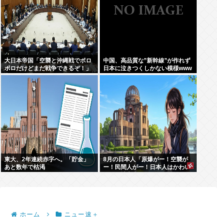
大日本帝国「空襲と沖縄戦でボロ
中国、高品質な”新幹線”が作れず
ボロだけどまだ戦争できるぞ！」
日本に泣きつくしかない模様www
言うほどか？
東大、2年連続赤字へ。「貯金」
8月の日本人「原爆がー！空襲が
あと数年で枯渇
ー！民間人がー！日本人はかわい
そうな被害者！」→いやおまえら
は加害者だろごまかすなwww
ホーム
ニュー速＋