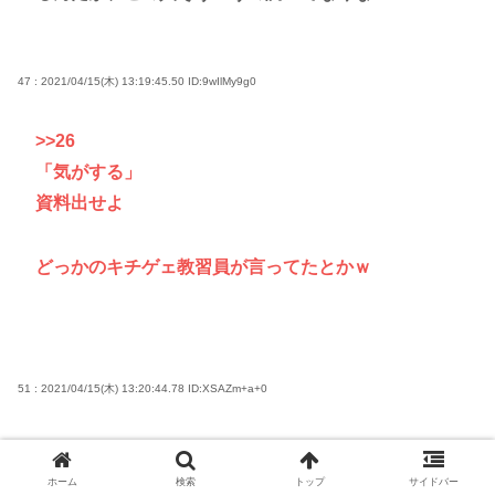
47 : 2021/04/15(木) 13:19:45.50
ID:9wIlMy9g0
>>26
「気がする」
資料出せよ
どっかのキチゲェ教習員が言ってたとかｗ
51 : 2021/04/15(木) 13:20:44.78
ID:XSAZm+a+0
>>47
俺慶應の学生だったけど、日吉の教習所は膨らめと指
ホーム
検索
トップ
サイドバー