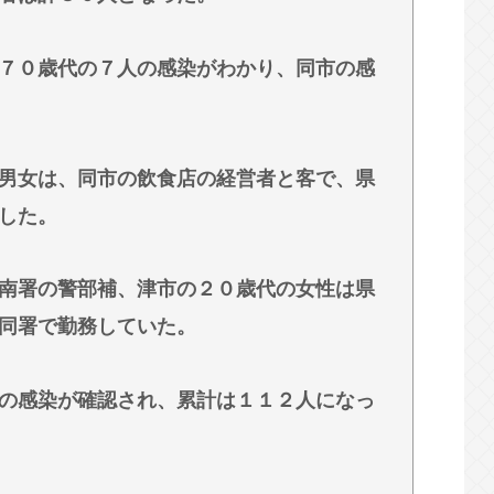
だが！脱毛モメンいるか？？
す。本当です。信じて下さい」 ←何でこの主張
７０歳代の７人の感染がわかり、同市の感
大丈夫落ち着け」医師「キャー地震よー！」(;ﾟ
男女は、同市の飲食店の経営者と客で、県
した。
南署の警部補、津市の２０歳代の女性は県
同署で勤務していた。
の感染が確認され、累計は１１２人になっ