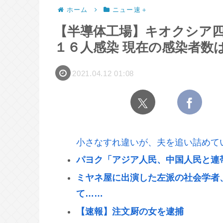
ホーム
ニュー速＋
【半導体工場】キオクシア
１６人感染 現在の感染者数
2021.04.12 01:08
小さなすれ違いが、夫を追い詰めて
パヨク「アジア人民、中国人民と連
ミヤネ屋に出演した左派の社会学者
て……
【速報】注文厨の女を逮捕