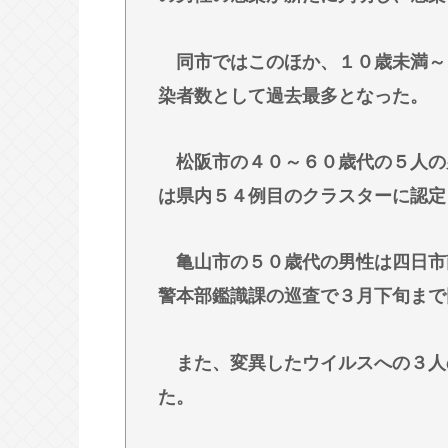
医療脱毛・脱毛サロンを考えてるん
ジャンポケ斉藤「同意があったんで
同市ではこのほか、１０歳未満～
が通らないの？
染者数として過去最多となった。
(ヽ´ん`)「手術が始まった…大丈夫
んﾟ)「！？」
松阪市の４０～６０歳代の５人の
は県内５４例目のクラスターに認定
Powered by livedoor 相互RSS
亀山市の５０歳代の男性は四日市
警本部鑑識課の巡査で３月下旬まで
また、変異したウイルスへの３人
た。