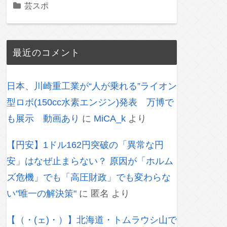
芸スポ
最近のコメント
日本、川崎重工業が“人が乗れる”ライオン
型ロボ(150cc水素エンジン)発表 万博で
も展示 動画あり
に
MiCA_k
より
【円安】1ドル162円突破の「異常な円
安」はなぜ止まらない？ 原因が「ホルム
ズ危機」でも「高圧財政」でも変わらな
い"唯一の解決策"
に
匿名
より
【（・(ェ)・）】北海道・トムラウシ山で