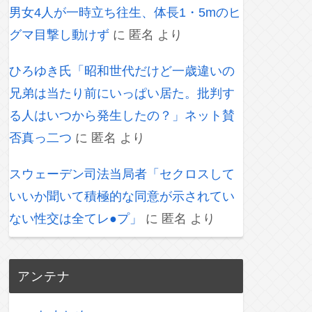
男女4人が一時立ち往生、体長1・5mのヒ
グマ目撃し動けず
に
匿名
より
ひろゆき氏「昭和世代だけど一歳違いの
兄弟は当たり前にいっぱい居た。批判す
る人はいつから発生したの？」ネット賛
否真っ二つ
に
匿名
より
スウェーデン司法当局者「セクロスして
いいか聞いて積極的な同意が示されてい
ない性交は全てレ●プ」
に
匿名
より
アンテナ