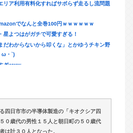
エリア利用有料化すればサボらず走るし流問題
mazonでなんと全巻100円ｗｗｗｗｗｗ
・星よつはがガチで可愛すぎる！
まだわからないから叩くな」とかゆうチキン野
ω・`)
すぎwww
務官僚、高市早苗の逆鱗に触れ左遷
！」←好奇心で開いたら終わるサイトだった
決www
る四日市市の半導体製造の「キオクシア四
（みなちゃん）が誹謗中傷にさらされた経緯がこ
５０歳代の男性１５人と朝日町の５０歳代
者は計３０人となった。