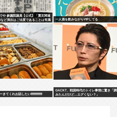
でや 参議院議員【公式】「震災関連
一人酒を飲みながらVIPしてる
Mなど演出はご法度であることは常識
なものだが。」
GACKT、戦国時代のトイレ事情に驚き「
てくれお話したい❗❗❗❗❗❗❗❗❗❗❗
みたんだけど…エグくない？」