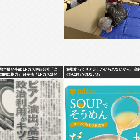
熊本爆発事故 LPガス供給会社「当
避難所ってリア充しかいられないから、高
面的に協力」 経産省「LPガス爆発
の俺は行かれないわ
いとする見解で一致」と発表