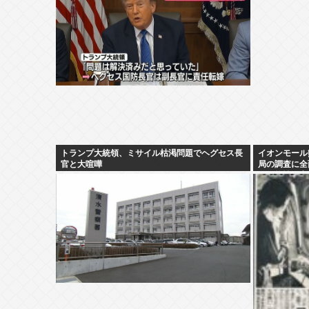
トランプ大統領、ミサイル枯渇問題でヘグセス長
イオンモール
官と大喧嘩
局の調査に全
の可能性が高