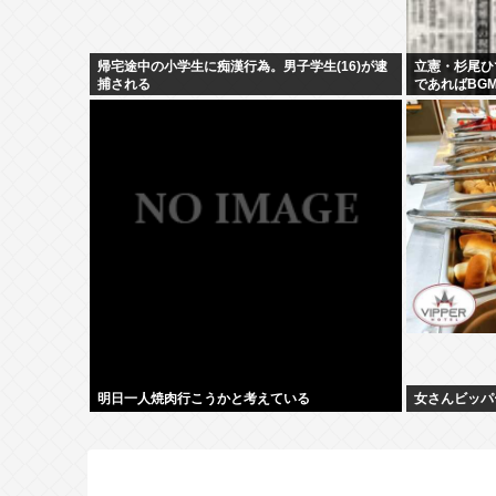
帰宅途中の小学生に痴漢行為。男子学生(16)が逮
立憲・杉尾ひ
捕される
であればBG
でわかりそう
明日一人焼肉行こうかと考えている
女さんビッパーき