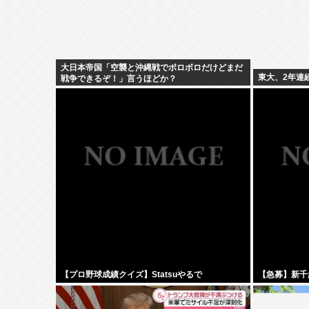
大日本帝国「空襲と沖縄戦でボロボロだけどまだ
東大、2年連
戦争できるぞ！」言うほどか？
【プロ野球成績クイズ】Statsuやるで
【急募】新千