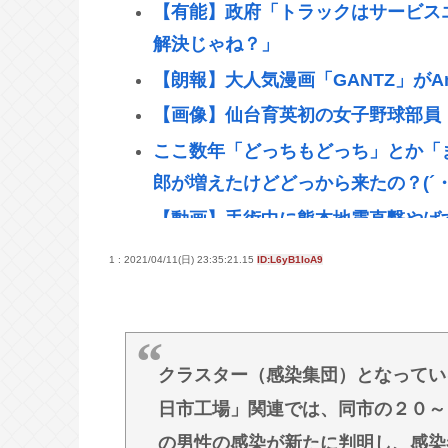
【有能】政府「トラックはサービス
解決じゃね？」
【朗報】大人気漫画「GANTZ」がA
【画像】仙台育英初の女子野球部員
ここ数年「どっちもどっち」とか「
郎が増えたけどどっから来たの？(´・
【動画】手術中に熊本地震直撃やば
緊縮財政論者として知られる大物財
1 : 2021/04/11(日) 23:35:21.15
ID:L6yB1IoA9
【悲報】「ブロック人数を調べるよ
【HotTweets】
イギリス、タバコ販売禁止法案を可
クラスター（感染集団）となってい
動画配信中に亡くなったMINAさん
日市工場」関連では、同市の２０～
ちら…
の男性の感染が新たに判明し、感染