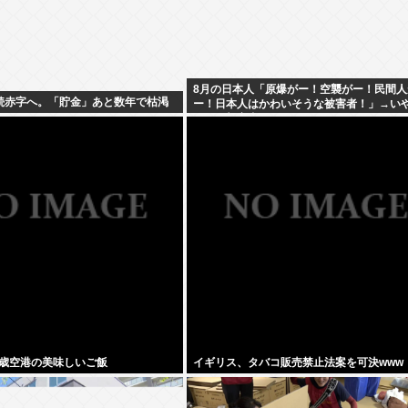
8月の日本人「原爆がー！空襲がー！民間人
続赤字へ。「貯金」あと数年で枯渇
ー！日本人はかわいそうな被害者！」→い
えらは加害者だろごまかすなwww
歳空港の美味しいご飯
イギリス、タバコ販売禁止法案を可決www