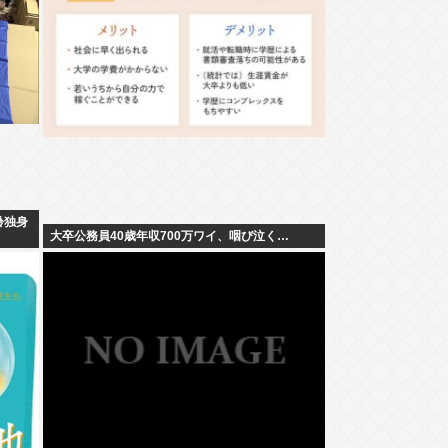
齢独身
大卒公務員40歳年収700万ワイ、咽び泣く…