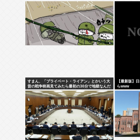
すまん、「プライベート・ライアン」とかいう大
【最新版】日
昔の戦争映画見てみたら最初の30分で地獄なんだ
らwww
が…これずっと続く感じ？