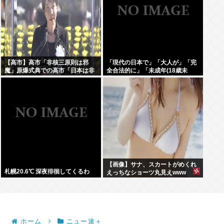
【高市】高市「非核三原則は邪
「現代の日本で」「大人が」「完
魔」原爆式典での高市「日本は非
全合法的に」「未成年(18歳未
核三原則を堅持しており、唯一の
満)」と性行為をする方法ってある
被爆国として…」お目々パチパチ
の？
ッ
【画像】サナ、スカートがめくれ
札幌20.6℃ 深夜徘徊してくるわ
えっちなショーツ丸見えwww
ホーム
ニュー速＋