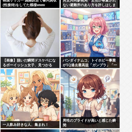
韓国サッカー 国際試合で審判買収
男女共同参画局「女性が尊重され
(性接待)をしてた模様www
ない避難所のあり方を許しはしま
せん、このチェックシートを必ず
遵守してください」
【画像】脱いだ瞬間ドスケベにな
バンダイナムコ、トイホビー事業
るボーイッシュ女子、見つかる
が1Q過去最高益「ガンプラ」「一
www
番くじ」「トレカ」など大人向け
商材好調で
男性のプライドが高いと感じた瞬
一人飲み好きな人、集まれ！
間