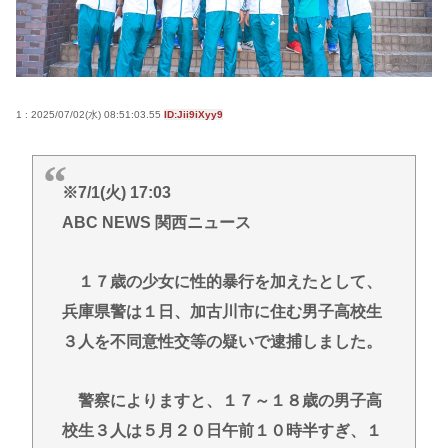
【画像】海外女コスプレイヤーさん、スタイルの良
さで日本人を圧倒してしまう 【Pickup06072001】
とんこつらーめんが全く流行らない理由ってなんや
ろな？
1 : 2025/07/02(水) 08:51:03.55
ID:Jii9iXyy9
【高市】 糖尿病内科クリニック、待合室に『ドカ食
いダイスキ！もちづきさん』を置いてしまい炎上
「盆踊り」に「うるせぇ」と苦情がある為使える公
※7/1(火) 17:03
園が半減 取材ではうるさいと答える住民はおらず こ
ABC NEWS 関西ニュース
どおじみたいのが電話してんだろな
１７歳の少女に性的暴行を加えたとして、
Powered by livedoor 相互RSS
兵庫県警は１日、加古川市に住む男子高校生
３人を不同意性交等の疑いで逮捕しました。
警察によりますと、１７～１８歳の男子高
校生３人は５月２０日午前１０時半すぎ、１