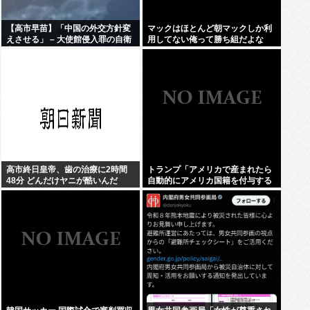
【高市早苗】「中国の外交方針変
マックはほとんど朝マックしか利
えさせる」 – 大使館侵入罪の自衛
用してない俺って勝ち組だよな
官
高市終日皇帝、歯の治療に2時間
トランプ「アメリカで産まれたら
48分 どんだけヤニが酷いんだ
自動的にアメリカ国籍を付与する
のをやめる！」