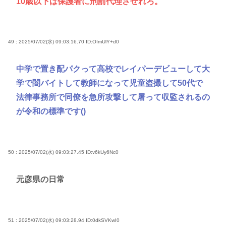
10歳以下は保護者に刑罰代理させれろ。
49 : 2025/07/02(水) 09:03:16.70
ID:OImUlY+d0
中学で置き配パクって高校でレイパーデビューして大
学で闇バイトして教師になって児童盗撮して50代で
法律事務所で同僚を急所攻撃して屠って収監されるの
が令和の標準です()
50 : 2025/07/02(水) 09:03:27.45
ID:v6kUy6Nc0
元彦県の日常
51 : 2025/07/02(水) 09:03:28.94
ID:0dkSVKwI0