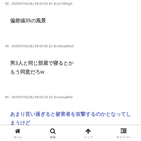
58 : 2025/07/02(水) 09:05:04.91
ID:y17iElVg0
偏差値35の風景
59 : 2025/07/02(水) 09:05:05.22
ID:v6kUy6Nc0
男3人と同じ部屋で寝るとか
もう同意だろw
60 : 2025/07/02(水) 09:05:24.24
ID:oevngftX0
あまり言い過ぎると被害者を攻撃するのかとなってし
まうけど
知らない男の家には簡単について行っては行けません
ホーム
検索
トップ
サイドバー
SNSで仲が良くなっても簡単に会ってはいけません