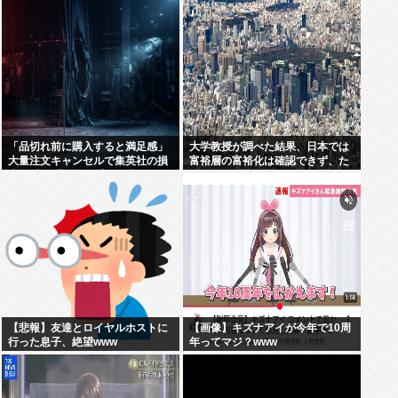
「品切れ前に購入すると満足感」
大学教授が調べた結果、日本では
大量注文キャンセルで集英社の損
富裕層の富裕化は確認できず、た
失43億円 業務を妨害した疑いで
だみんなで貧困化しているだけだ
32歳女を逮捕
った
【悲報】友達とロイヤルホストに
【画像】キズナアイが今年で10周
行った息子、絶望www
年ってマジ？www