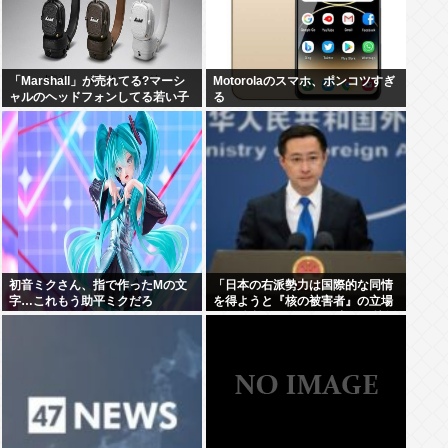
「Marshall」が売れてる?マーシ
Motorolaのスマホ、ポンコツすぎ
ャルのヘッドフォンしてる若い子
る
おおいよな。とくに白い奴
初音ミクさん、指で作ったMの文
「日本の右派勢力は国際的な同情
字…これもう助平ミクだろ
を得ようと『核の被害者』の立場
を政治利用している」 中国・林剣
副報道局長