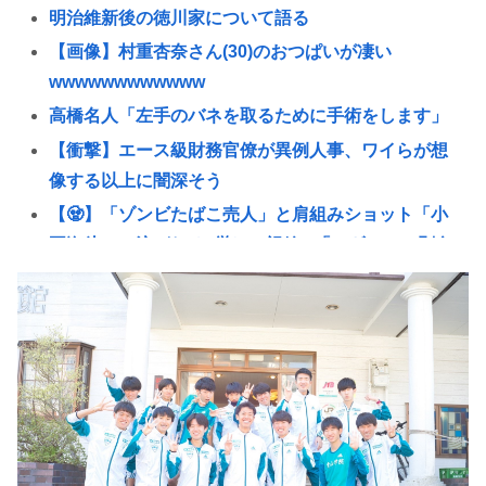
明治維新後の徳川家について語る
【画像】村重杏奈さん(30)のおつぱいが凄い
wwwwwwwwwwww
高橋名人「左手のバネを取るために手術をします」
【衝撃】エース級財務官僚が異例人事、ワイらが想
像する以上に闇深そう
【🧟】「ゾンビたばこ売人」と肩組みショット「小
園海斗」に注がれる”厳しい視線” 「レギュラー剥奪
も選択肢のひとつに」
愛煙家・岸谷蘭丸「喫煙者の権利がマジで侵害され
てる」 「いくら税金を我々が払ってるんだと」
【三重】小学校講師を逮捕 女児のわいせつ画像デー
タ10点を所持 「全米行方不明・被児童搾取センタ
ー」から情報提供があり捜査
財務省のエース、左遷