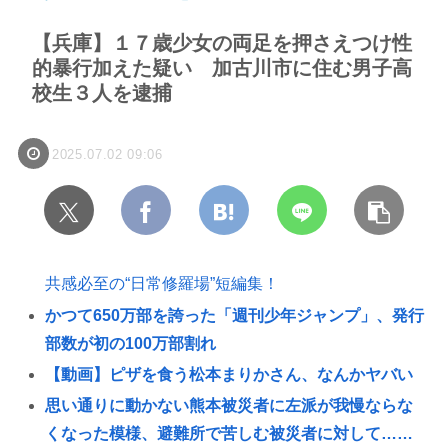
【兵庫】１７歳少女の両足を押さえつけ性
的暴行加えた疑い 加古川市に住む男子高
校生３人を逮捕
2025.07.02 09:06
共感必至の“日常修羅場”短編集！
かつて650万部を誇った「週刊少年ジャンプ」、発行
部数が初の100万部割れ
【動画】ピザを食う松本まりかさん、なんかヤバい
思い通りに動かない熊本被災者に左派が我慢ならな
くなった模様、避難所で苦しむ被災者に対して……