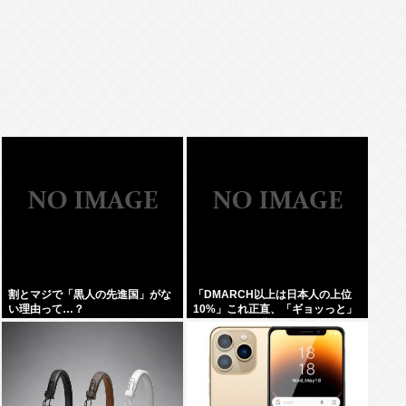
割とマジで「黒人の先進国」がな
「DMARCH以上は日本人の上位
い理由って…？
10%」これ正直、「ギョッっと」
するよなあ…職場でもMARCH同
以下の低学歴とかあんまり観ない