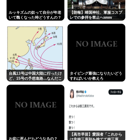
の？
ルッキズムの奴って自分が年老
【朗報】靖国神社、軍服コスプ
なして君ら「テスラ」買わないの？モデル3なら300
いて醜くなった時どうすんの？
レでの参拝を禁止へwww
万程度で買える.コスパ最強車がここにあるのに
有田哲平、高田馬場は「嫌いな街ですね」「早稲田
大学がございます、僕は落ちましたので」
1浪して法政に入った女さん、ワカッテTVのせいでジ
サツする
許せない不祥事タレントランキングが発表される 俺
台風13号は中国大陸に行ったけ
タイピング最強になりたいどう
ど、15号の予想進路…なんだこ
すればいいか教えろ
たちの永野芽郁を抑えて1位に輝いたのは…
れ？ [8/8]
佐藤二朗さんと橋本愛さん、騒動1ヶ月後にそれぞれ
SNS復帰し初ツイートが出揃う
Powered by livedoor 相互RSS
【高市早苗】愛国者「これから
お盆に死んだらどうなるの？
は非核三原則を捨てて核三原