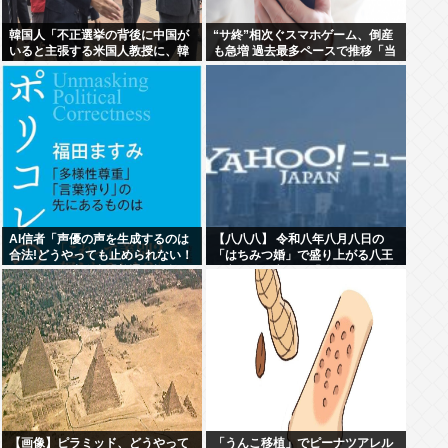
韓国人「不正選挙の背後に中国が
“サ終”相次ぐスマホゲーム、倒産
いると主張する米国人教授に、韓
も急増 過去最多ペースで推移「当
国ネット民が困惑」
たれば一攫千金」過去の時代に
AI信者「声優の声を生成するのは
【八八八】 令和八年八月八日の
合法!どうやっても止められない！
「はちみつ婚」で盛り上がる八王
キャキャ」法務省「普通に権利侵
子市や八戸市など「八」の付く自
害っす」
治体たち…日本の航空機の父・二
宮忠八ゆかりの八幡浜市と八幡市
は共同でイベント開催
【画像】ピラミッド、どうやって
「うんこ移植」でピーナツアレル