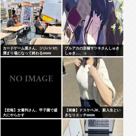
カードゲーム屋さん、ジジババの
ブルアカの京極サツキさんしゅき
溜まり場になって終わるwww
しゅき…、っ
【悲報】女審判さん、甲子園で盛
【画像】ドスケベJK、新入生とい
大にやらかす
きなりエッチwww