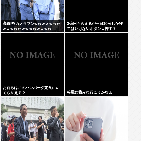
高市PVカメラマンw w w w w w w
3億円もらえるが一日30分しか寝
w w w w w w w w w w w w w
てはいけないボタン←押す？
お前らはこのハンバーグ定食にい
松屋に呑みに行こうかなぁ…
くら払える？