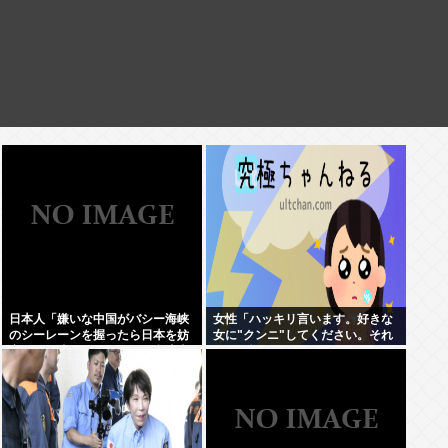
日本人「嫌いな中国がバシー海峡
女性「ハッキリ言います。好きな
のシーレーンを握ったら日本を妨
女に"クンニ"してください。それ
害するに違いない、だから台湾支
だけで惚れます」
援だムキー」つまりそういうこと
でしょ