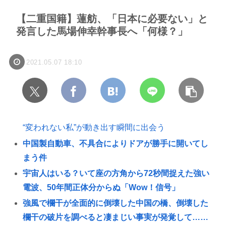
【二重国籍】蓮舫、「日本に必要ない」と
発言した馬場伸幸幹事長へ「何様？」
2021.05.07 18:10
“変われない私”が動き出す瞬間に出会う
中国製自動車、不具合によりドアが勝手に開いてし
まう件
宇宙人はいる？いて座の方角から72秒間捉えた強い
電波、50年間正体分からぬ「Wow！信号」
強風で欄干が全面的に倒壊した中国の橋、倒壊した
欄干の破片を調べると凄まじい事実が発覚して……