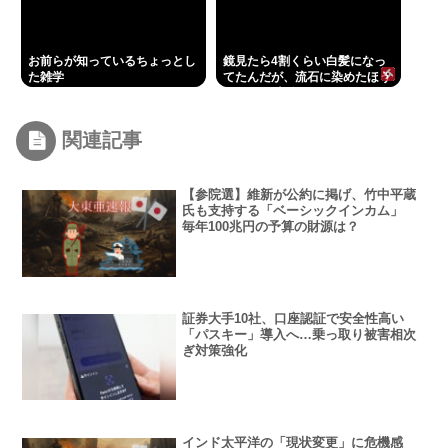
お前らが知っているちょっとし
鏡見たら4割くらい白髪になっ
た雑学
てたんだが、流石に染めたほう
いいの ？半分おじいちゃんでド
ン引きしたわ
関連記事
【参院選】維新が公約に掲げ、竹中平蔵
氏も支持する「ベーシックインカム」
毎年100兆円の予算の財源は？
証券大手10社、口座認証で安全性高い
「パスキー」導入へ…乗っ取り被害相次
ぎ対策強化
インド太平洋の「現状変更」に危機感