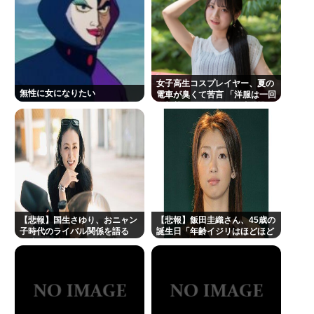
女子高生コスプレイヤー、夏の
無性に女になりたい
電車が臭くて苦言 「洋服は一回
全部熱湯につけよう！洗濯機は
キッチンハイター薄めた水で一
回まわそう！」
【悲報】国生さゆり、おニャン
【悲報】飯田圭織さん、45歳の
子時代のライバル関係を語る
誕生日「年齢イジリはほどほど
伊達みきおが「たとえば誰で
にね」
す？」と直球質問