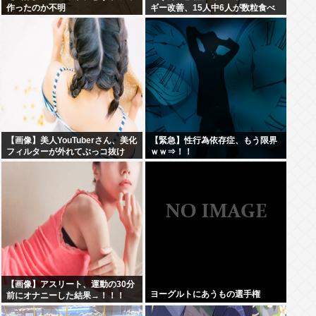
作ったのか不明
ギー改善、15人中6人が数粒食べ
られるように
【画像】美人YouTuberさん、美化
【緊急】性行為依存症、もう限界
フィルターが外れてぶっコ抜け
ｗｗ⇒！！
www
【画像】アスリート、運動の30分
ヨーグルトにあうもの選手権
前にオナニーした結果→！！！