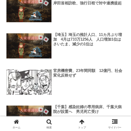
岸田首相訪欧、強行日程で対中連携提起
【埼玉】埼玉の推計人口、11カ月ぶり増
加 4月は733万1256人 人口増加1位は
さいたま、減少の1位は
官房機密費、23年間同額 12億円、社会
変化反映せず
【千葉】感染妊婦の専用病床、千葉大病
院が設置へ 男児死亡受け
ホーム
検索
トップ
サイドバー