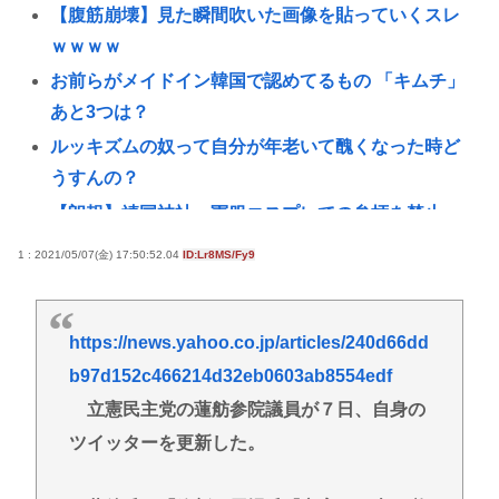
【腹筋崩壊】見た瞬間吹いた画像を貼っていくスレ
ｗｗｗｗ
お前らがメイドイン韓国で認めてるもの 「キムチ」
あと3つは？
ルッキズムの奴って自分が年老いて醜くなった時ど
うすんの？
【朗報】靖国神社、軍服コスプレでの参拝を禁止へ
www
1 : 2021/05/07(金) 17:50:52.04
ID:Lr8MS/Fy9
台風13号は中国大陸に行ったけど、15号の予想進
路…なんだこれ？ [8/8]
https://news.yahoo.co.jp/articles/240d66dd
タイピング最強になりたいどうすればいいか教えろ
b97d152c466214d32eb0603ab8554edf
【共産党】募金中に中指がメガネに当たった？物理
立憲民主党の蓮舫参院議員が７日、自身の
的に不可能と大爆笑
ツイッターを更新した。
【悲報】グエン、またまたまたまたまたまた逮捕
www