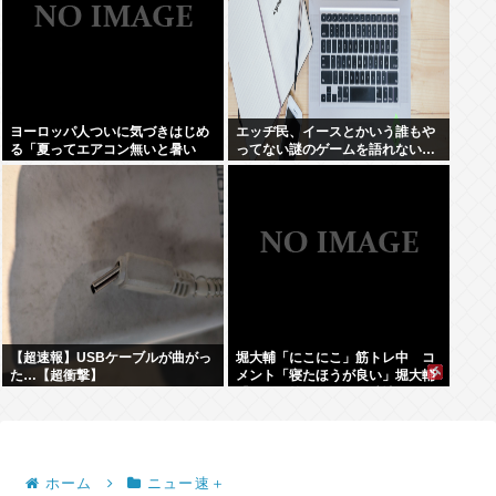
ヨーロッパ人ついに気づきはじめ
エッヂ民、イースとかいう誰もや
る「夏ってエアコン無いと暑い
ってない謎のゲームを語れない…
わ」
【超速報】USBケーブルが曲がっ
堀大輔「にこにこ」筋トレ中 コ
た…【超衝撃】
メント「寝たほうが良い」堀大輔
「！！」筋トレ器具を破壊
ホーム
ニュー速＋