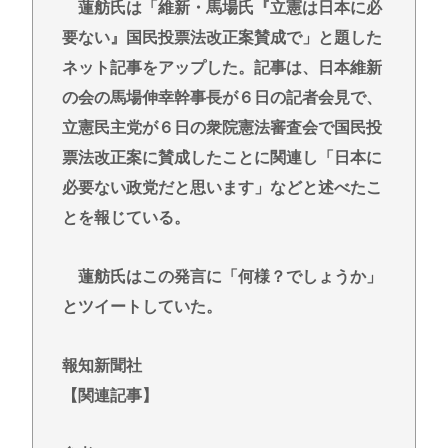
蓮舫氏は「維新・馬場氏『立憲は日本に必
誰かワンウェイネジってやつの外し方教えて
要ない』国民投票法改正案賛成で」と題した
【緊急】少子化の原因、判明するwww
ネット記事をアップした。記事は、日本維新
誰でもできる仕事してるやつって死にたくならん
の会の馬場伸幸幹事長が６日の記者会見で、
の？
立憲民主党が６日の衆院憲法審査会で国民投
なして君ら「テスラ」買わないの？モデル3なら300
票法改正案に賛成したことに関連し「日本に
万程度で買える.コスパ最強車がここにあるのに
必要ない政党だと思います」などと述べたこ
Powered by livedoor 相互RSS
とを報じている。
蓮舫氏はこの発言に「何様？でしょうか」
とツイートしていた。
報知新聞社
【関連記事】