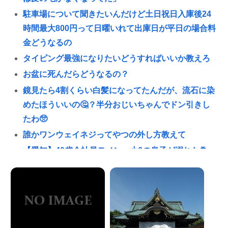
駐車場について聞きたいんだけど土日祝日入庫後24
時間最大800円って日曜いれて出庫日が平日の場合料
金どうなるの
タイピング最強になりたいどうすればいいか教えろ
お盆に死んだらどうなるの？
鏡見たら4割くらい白髪になってたんだが、流石に染
めたほういいの🤔？半分おじいちゃんでドン引きし
たわ🥺
誰かワンウェイネジってやつの外し方教えて
【愛知】40歳会社員モメン、小6の息子が溺れた為、
助けようとして溺れる😇なお息子は妻が救出🤗
熊本出身の大物芸能人なのに寄付したという話が全
く出てこない人いるよな🙄
【緊急】少子化の原因、判明するwww
誰でもできる仕事してるやつって死にたくならん