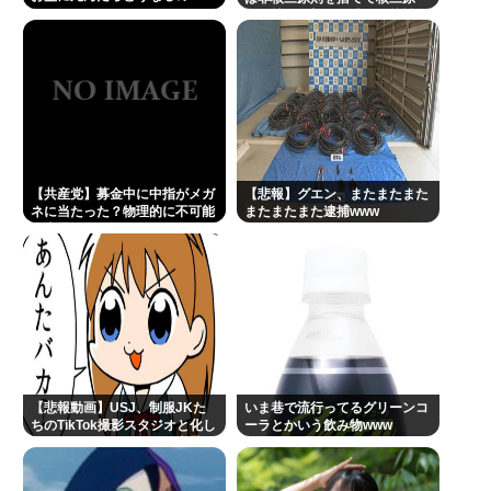
則。持つ！撃つ！勝つ！核戦争
には慣れている、試してみる
か？」
【共産党】募金中に中指がメガ
【悲報】グエン、またまたまた
ネに当たった？物理的に不可能
またまたまた逮捕www
と大爆笑
【悲報動画】USJ、制服JKた
いま巷で流行ってるグリーンコ
ちのTikTok撮影スタジオと化し
ーラとかいう飲み物www
てしまいシュールすぎる光景が
広がるｗｗｗ
【Pickup08083030】