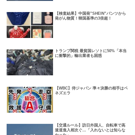
【検査結果】中国発”SHEIN”パンツから
発がん物質！韓国基準の3倍超！
トランプ関税 最貧国レソトに50%「本当
に衝撃的」輸出業者も困惑
【WBC】侍ジャパン 準々決勝の相手はベ
ネズエラ
【交通ルール】訪日外国人、自転車で高
速道進入相次ぐ…「入れないとは知らな
かった」