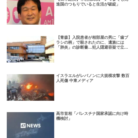
進国のつもりでいると生活が破綻」
【青森】入院患者が相部屋の男に「歯ブ
ラシの柄」で殺されたのに、遺族には
「肺炎」の診断書…犯人隠避容疑で立件
へ
イスラエルがレバノンに大規模攻撃 数百
人死傷 中東メディア
高市首相「パレスチナ国家承認に向け時
機検討」