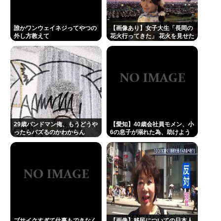
誰かワンウェイネジってやつの
【画像あり】女子大生「長岡の
外し方教えて
花火行ってきた」 花火を見せた
いのか自分を見せたいのかどっ
ちだよ！
29歳バンドマン俺、もうどうや
【愛知】40歳会社員モメン、小
ったらバズるのかわからん
6の息子が溺れた為、助けよう
として溺れる なお息子は妻が救
出
ブサイクすぎて仕事もできなく
【画像】移民についての日本人