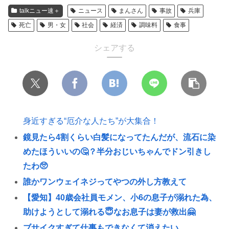
talkニュー速＋
ニュース
まんさん
事故
兵庫
死亡
男・女
社会
経済
調味料
食事
シェアする
身近すぎる“厄介な人たち”が大集合！
鏡見たら4割くらい白髪になってたんだが、流石に染
めたほういいの🤔？半分おじいちゃんでドン引きし
たわ🥺
誰かワンウェイネジってやつの外し方教えて
【愛知】40歳会社員モメン、小6の息子が溺れた為、
助けようとして溺れる😇なお息子は妻が救出🤗
ブサイクすぎて仕事もできなくて消えたい