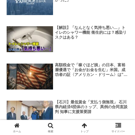
【解説】「なんとなく気持ち悪い…」ト
イレのシャワー機能 衛生的には？感染リ
スクはある？
高額税金で「稼ぐほど損」の日本、富裕
層優遇で「お金がお金を生む」米国。成
功者の証〈アメリカン・ドリーム〉は”貧
富の格差拡大”の象徴
【石川】最低賃金「支払う側無視」 石川
県内経済4団体のトップ、異例の合同直談
判 知事に支援策要請
ホーム
検索
トップ
サイドバー