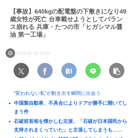
【事故】640kgの配電盤の下敷きになり49
歳女性が死亡 台車載せようとしてバラン
ス崩れる 兵庫・たつの市「ヒガシマル醤
油 第一工場」
2025.05.15 11:03
“変われない私”が動き出す瞬間に出会う
中国製自動車、不具合によりドアが勝手に開いてし
まう件
石破前首相を懐かしむ左派、「石破が日本国民から
支持されまくっていた」と主張してしまうも……