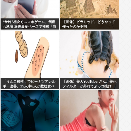
“サ終”相次ぐスマホゲーム、倒産
【画像】ピラミッド、どうやって
も急増 過去最多ペースで推移「当
作ったのか不明
たれば一攫千金」過去の時代に
「うんこ移植」でピーナツアレル
【画像】美人YouTuberさん、美化
ギー改善、15人中6人が数粒食べ
フィルターが外れてぶっコ抜け
られるように
www