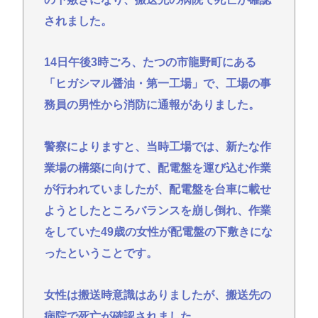
されました。
【悲報】愛知県民、夏恒例の儀式で2人死亡www
【緊急】少子化の原因、判明するwww
14日午後3時ごろ、たつの市龍野町にある
誰でもできる仕事してるやつって死にたくならん
「ヒガシマル醤油・第一工場」で、工場の事
の？
務員の男性から消防に通報がありました。
なして君ら「テスラ」買わないの？モデル3なら300
万程度で買える.コスパ最強車がここにあるのに
警察によりますと、当時工場では、新たな作
林家パー子、認知症が進行「一人で外出られない」
業場の構築に向けて、配電盤を運び込む作業
難聴で夫・ペーと「筆談」…自宅全焼から約1年
が行われていましたが、配電盤を台車に載せ
Powered by livedoor 相互RSS
ようとしたところバランスを崩し倒れ、作業
をしていた49歳の女性が配電盤の下敷きにな
ったということです。
女性は搬送時意識はありましたが、搬送先の
病院で死亡が確認されました。