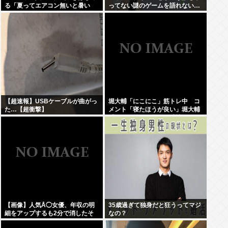
る「夏ってエアコン無いと暑い
ってない謎のゲームを語れない…
わ」
【超速報】USBケーブルが曲がっ
堀大輔「にこにこ」筋トレ中 コ
た…【超衝撃】
メント「寝たほうが良い」堀大輔
「！！」筋トレ器具を破壊
【画像】人気Å◯女優、年収の明
35歳過ぎて独身だと狂うってマジ
細をアップするも2分で消したそ
なの？
の金額www