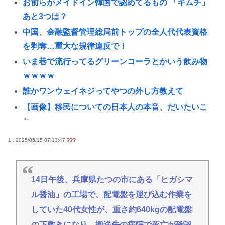
お前らがメイドイン韓国で認めてるもの 「キムチ」
あと3つは？
中国、金融監督管理総局前トップの全人代代表資格
を剥奪…重大な規律違反で！
いま巷で流行ってるグリーンコーラとかいう飲み物
ｗｗｗｗ
誰かワンウェイネジってやつの外し方教えて
【画像】移民についての日本人の本音、だいたいこ
れwww
認知症の高齢者の資産260兆円が狙われている！ 「被
1 : 2025/05/15 07:13:47
???
害者の8割がだまされた認識なし」
「抜くに抜けない……」自転車の青切符導入で”車道
14日午後、兵庫県たつの市にある「ヒガシマ
ハミ出し”が急増中
ル醤油」の工場で、配電盤を運び込む作業を
女性インフルエンサー「20歳でアルファード一括で
していた40代女性が、重さ約640kgの配電盤
買えちゃう私って素敵」→画像にアレが写ってしま
うwww
の下敷きになり、搬送先の病院で死亡が確認