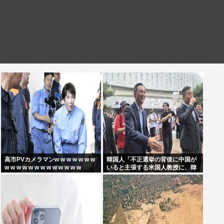
高市PVカメラマンw w w w w w w
韓国人「不正選挙の背後に中国が
w w w w w w w w w w w w w
いると主張する米国人教授に、韓
国ネット民が困惑」