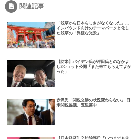
関連記事
「浅草から日本らしさがなくなった」…
インバウンド向けのテーマパークと化し
た浅草の「異様な光景」
【訪米】バイデン氏が岸田氏とのなかよ
し2ショット公開「また来てもらえてよか
った」
赤沢氏「関税交渉の状況変わらない」 日
米関税協議、五里霧中
【日本経済】辛坊治郎氏「いつまでも先