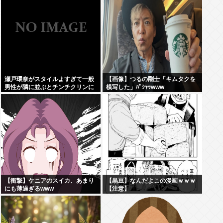
瀬戸環奈がスタイルよすぎて一般
【画像】つるの剛士「キムタクを
男性が隣に並ぶとチンチクリンに
模写した」ﾊﾟｼｬｯwww
見えてしまう
【衝撃】ケニアのスイカ、あまり
【黒豆】なんだよこの漫画ｗｗｗ
にも薄過ぎるwww
【注意】