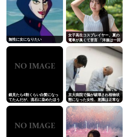
1浪して法政に入った女さん、ワカッテTVのせいでジ
サツする
許せない不祥事タレントランキングが発表される 俺
たちの永野芽郁を抑えて1位に輝いたのは…
女子高生コスプレイヤー、夏の
無性に女になりたい
電車が臭くて苦言 「洋服は一回
佐藤二朗さんと橋本愛さん、騒動1ヶ月後にそれぞれ
全部熱湯につけよう！洗濯機は
キッチンハイター薄めた水で一
SNS復帰し初ツイートが出揃う
回まわそう！」
Powered by livedoor 相互RSS
鏡見たら4割くらい白髪になっ
京大病院で脳が破壊され植物状
てたんだが、流石に染めたほう
態になった女性、意識は正常な
いいの ？半分おじいちゃんでド
ことが確認されおわる
ン引きしたわ