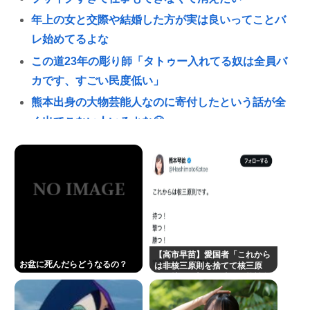
年上の女と交際や結婚した方が実は良いってことバ
レ始めてるよな
この道23年の彫り師「タトゥー入れてる奴は全員バ
カです、すごい民度低い」
熊本出身の大物芸能人なのに寄付したという話が全
く出てこない人いるよな🙄
【緊急】少子化の原因、判明するwww
誰でもできる仕事してるやつって死にたくならん
の？
なして君ら「テスラ」買わないの？モデル3なら300
万程度で買える.コスパ最強車がここにあるのに
林家パー子、認知症が進行「一人で外出られない」
【高市早苗】愛国者「これから
お盆に死んだらどうなるの？
難聴で夫・ペーと「筆談」…自宅全焼から約1年
は非核三原則を捨てて核三原
則。持つ！撃つ！勝つ！核戦争
有田哲平、高田馬場は「嫌いな街ですね」「早稲田
には慣れている、試してみる
か？」
大学がございます、僕は落ちましたので」