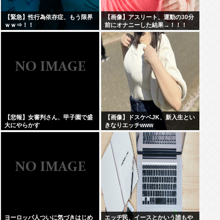
【緊急】性行為依存症、もう限界
【画像】アスリート、運動の30分
ｗｗ⇒！！
前にオナニーした結果→！！！
【悲報】女審判さん、甲子園で盛
【画像】ドスケベJK、新入生とい
大にやらかす
きなりエッチwww
ヨーロッパ人ついに気づきはじめ
エッヂ民、イースとかいう誰もや