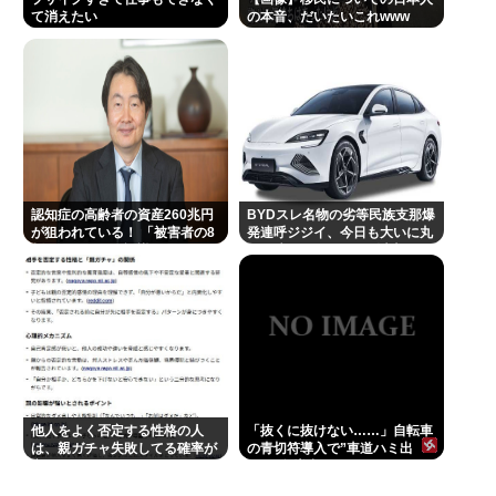
て消えたい
の本音、だいたいこれwww
認知症の高齢者の資産260兆円
BYDスレ名物の劣等民族支那爆
が狙われている！ 「被害者の8
発連呼ジジイ、今日も大いに丸
割がだまされた認識なし」
一日吠える！160レス以上
他人をよく否定する性格の人
「抜くに抜けない……」自転車
は、親ガチャ失敗してる確率が
の青切符導入で”車道ハミ出
高いんだって
し”が急増中