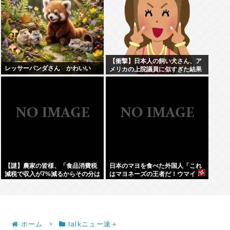
【衝撃】日本人の飼い犬さん、ア
レッサーパンダさん かわいい
メリカの上院議員に似すぎた結果
www
【謎】農家の皆様、「食品消費税
日本のマヨを食べた外国人「これ
減税で収入が7%減るからその分は
はマヨネーズの王者だ！ウマイ！
国が補償してくれ」と言い出す
うますぎる！どこで買えるん
だ？」
ホーム
talkニュー速＋