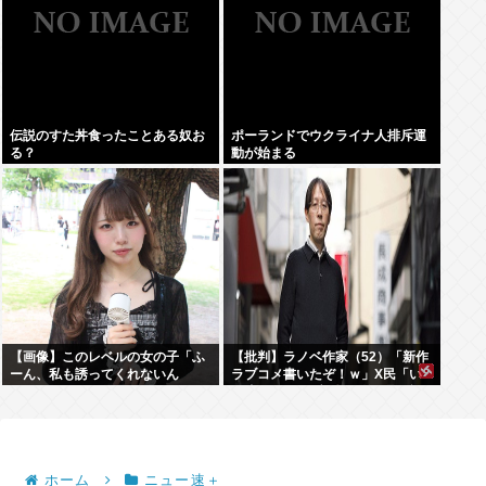
伝説のすた丼食ったことある奴お
ポーランドでウクライナ人排斥運
る？
動が始まる
【画像】このレベルの女の子「ふ
【批判】ラノベ作家（52）「新作
ーん、私も誘ってくれないん
ラブコメ書いたぞ！ｗ」X民「い
だ⋯」
い歳こいてラブコメ（笑）恥ずか
しくないの？」←やめたれｗと話
題に
ホーム
ニュー速＋