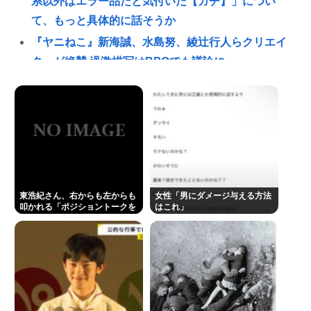
系以外はエラー品だと気付いた【ガチ】」につい
て、もっと具体的に話そうか
『ヤニねこ』新海誠、水島努、綾辻行人らクリエイ
ターが絶賛 過激描写はBPOでも議論に
奈須きのこさん、円形脱毛症になっていた…
避難所地獄と化す「ずっと同じ食べ物&断水でトイレ
流せず悪臭&床に直接就寝&コロナ感染」
「感覚が分からない」 元TBS・山本里菜アナの離婚
コメントに疑問の声… シャンパンタワーの超豪華式
も結婚生活は4年半で終止符
東浩紀さん、右からも左からも
女性「男にダメージ与える方法
高橋名人が左手のバネを取るため手術を決意
叩かれる「ポジショントークを
はこれ」
しないからこそ信頼できる」と
チック症のゆうぽん、久々に見たらめっちゃ悪化し
擁護されるwww
てた…
👴"テレビ大好き"高齢者の「テレビ離れ」が始まっ
た…10代後半～20代の約7割が"ほぼ見ない"
"テレビ大好き"高齢者の「テレビ離れ」が始まっ