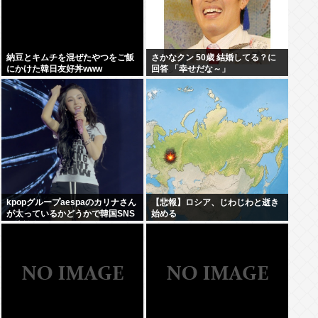
納豆とキムチを混ぜたやつをご飯
さかなクン 50歳 結婚してる？に
にかけた韓日友好丼www
回答 「幸せだな～」
kpopグループaespaのカリナさん
【悲報】ロシア、じわじわと逝き
が太っているかどうかで韓国SNS
始める
が大論争に…！！！