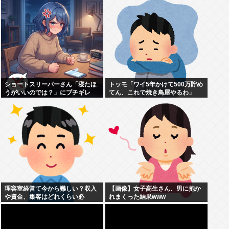
れました。無理やり奪われた席
は、結局“やったもん勝ち”にな
っ...
ショートスリーパーさん「寝たほ
トッモ「ワイ5年かけて500万貯め
うがいいのでは？」にブチギレ
てん、これで焼き鳥屋やるわ」
理容室経営て今から難しい？収入
【画像】女子高生さん、男に抱か
や資金、集客はどれくらい必
れまくった結果www
要？？