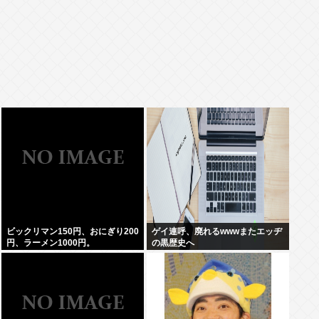
ビックリマン150円、おにぎり200
ゲイ連呼、廃れるwwwまたエッヂ
円、ラーメン1000円。
の黒歴史へ