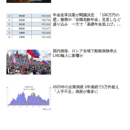
年金改革法案が閣議決定 「106万円の
壁」撤廃や「在職老齢年金」見直しなど
盛り込み 一方で「基礎年金底上げ」は
見送り
国内損保、ロシア全域で船舶保険停止
LNG輸入に影響か
2025年の企業倒産 2年連続で1万件超え
「人手不足」倒産が最多に