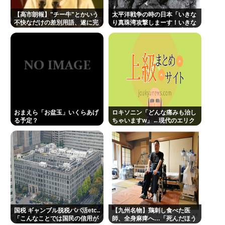
た…10代後半~20代の約7割が"ほぼ見ない"衝撃の最
【高市朗報】"チー牛"とかいう
太平洋戦争の時の日本「いきな
不快なだけの差別用語、遂に完
り真珠湾攻撃しまーす！いきな
新データ
全に廃れて誰も使わなくなる！
りシンガポール侵略して捕虜虐
www
待しまーす！」
“テレビ大好き”高齢者の「テレビ離れ」が始まっ
た…
Powered by livedoor 相互RSS
おまえら「お盆玉」いくらあげ
ロキソニン「どんな痛みも治し
る予定？
ちゃいますw」←現代のエリク
サーやろ…
国税 ギャンブル脱税パパ活etc..
【九州名物】鶏刺し食べた医
「こんなことでは国民の信用が
師、全身麻痺へ…「死んだほう