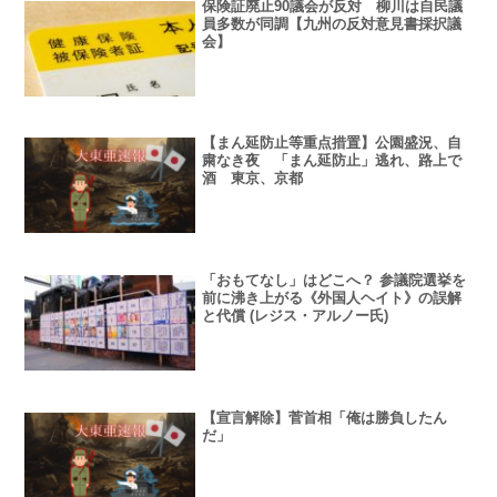
保険証廃止90議会が反対 柳川は自民議
員多数が同調【九州の反対意見書採択議
会】
【まん延防止等重点措置】公園盛況、自
粛なき夜 「まん延防止」逃れ、路上で
酒 東京、京都
「おもてなし」はどこへ？ 参議院選挙を
前に沸き上がる《外国人ヘイト》の誤解
と代償 (レジス・アルノー氏)
【宣言解除】菅首相「俺は勝負したん
だ」