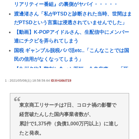
リアリティー番組』の裏側がヤバイ・・・・・
渡邊渚さん「私がPTSDと診断された当時、世間はま
だPTSDという言葉は浸透されていませんでした」
【動画】K-POPアイドルさん、生配信中にメンバー
達にチクビを弄られてしまう
国税 ギャンブル脱税パパ活etc..「こんなことでは国
民の信用がなくなってしまう」
【九州名物】鶏刺し食べた医師、全身麻痺へ…「死
んだほうが良かった」
1 : 2021/05/08(土) 18:58:59.64
ID:X+U4kI719
イチローの晩年(2011-2019)の成績、流石に擁護でき
ないwww
東京商工リサーチは7日、コロナ禍の影響で
【悲報】17歳で無期懲役になった奴、怖いwww
経営破たんした国内事業者数が、
日本の輸出額、韓国・台湾に抜かれる。アカンゴミ
累計で1,375件（負債1,000万円以上）に達し
国すぎて涙出てきた…
たと発表。
【困惑】日本から刺青への偏見を消し去りたいんや