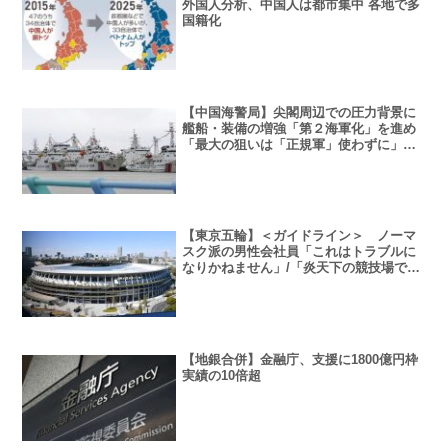
外国人分析、中国人は都市集中 各地で多
国籍化
【中国海警局】尖閣周辺での圧力背景に
艦船・装備の増強「第２海軍化」を進め
「最大の狙いは「正規軍」使わずに」石
平氏
【東京五輪】＜ガイドライン＞ ノーマ
スク派の男性会社員「これはトラブルに
なりかねません」/「炎天下の競技場でマ
スクは相当キツイ」
【地銀合併】金融庁、支援に1800億円枠
実績の10倍超