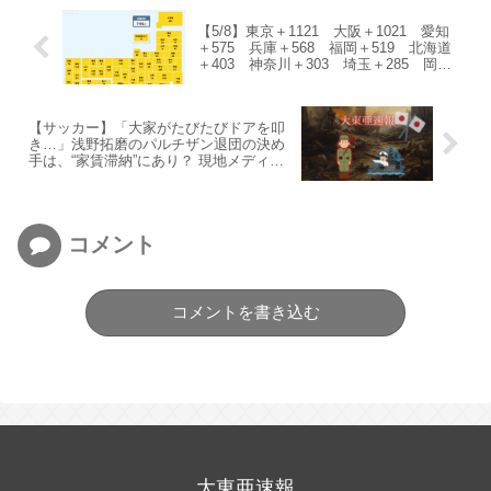
【5/8】東京＋1121 大阪＋1021 愛知
＋575 兵庫＋568 福岡＋519 北海道
＋403 神奈川＋303 埼玉＋285 岡山
＋189 千葉＋162…
【サッカー】「大家がたびたびドアを叩
き…」浅野拓磨のパルチザン退団の決め
手は、“家賃滞納”にあり？ 現地メディア
が報じる
コメント
コメントを書き込む
大東亜速報