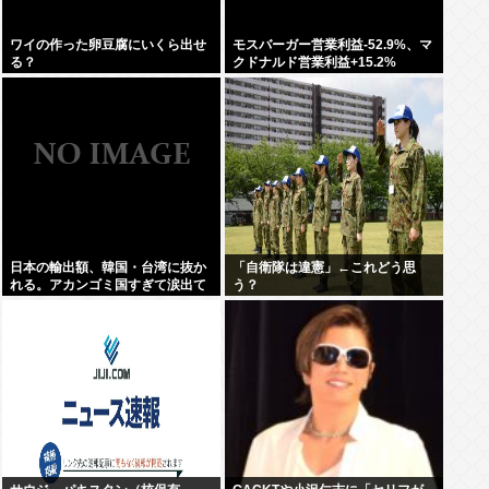
ワイの作った卵豆腐にいくら出せ
モスバーガー営業利益-52.9%、マ
る？
クドナルド営業利益+15.2%
日本の輸出額、韓国・台湾に抜か
「自衛隊は違憲」←これどう思
れる。アカンゴミ国すぎて涙出て
う？
きた…