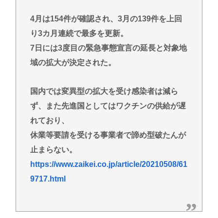
けど・・・・・・・・・
4月は154件が確認され、3月の139件を上回
『ヤニねこ』新海誠、水島努、綾辻行人らクリエイ
り3カ月連続で最多を更新。
ターが絶賛 過激描写はBPOでも議論に
7日には3度目の緊急事態宣言の延長と対象地
避難所地獄と化す「ずっと同じ食べ物&断水でトイレ
域の拡大が決定された。
流せず悪臭&床に直接就寝&コロナ感染」
高橋名人が左手のバネを取るため手術を決意
国内では変異型の拡大を受け感染者は減ら
チック症のゆうぽん、久々に見たらめっちゃ悪化し
ず、また先進国としてはワクチンの供給が遅
てた…
れており、
Powered by livedoor 相互RSS
休業等要請を受ける事業者で諦め型破たんが
止まらない。
https://www.zaikei.co.jp/article/20210508/61
9717.html