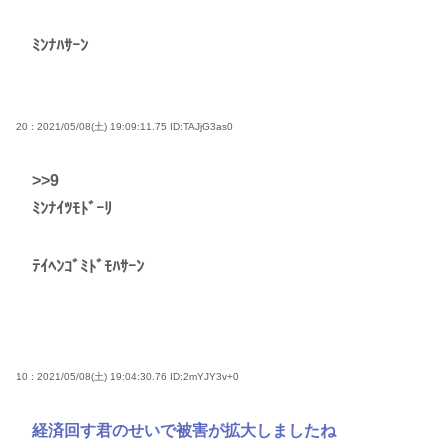
ﾐﾝﾅﾊｻｰﾝ
20 : 2021/05/08(土) 19:09:11.75
ID:TAJjG3as0
>>9
ﾐﾝﾅｲﾂﾓﾄﾞｰﾘ
ﾃｲﾍﾝｺﾞﾐﾄﾞﾓﾊｻｰﾝ
10 : 2021/05/08(土) 19:04:30.76
ID:2mYJY3v+0
経済回す君のせいで被害が拡大しましたね