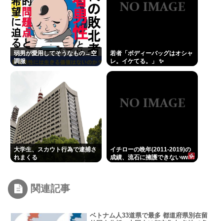
弱男が愛用してそうなもの→空
若者「ボディーバッグはオシャ
調服
レ。イケてる。」 ✨
大学生、スカウト行為で逮捕さ
イチローの晩年(2011-2019)の
れまくる
成績、流石に擁護できないwww
関連記事
ベトナム人33道県で最多 都道府県別在留