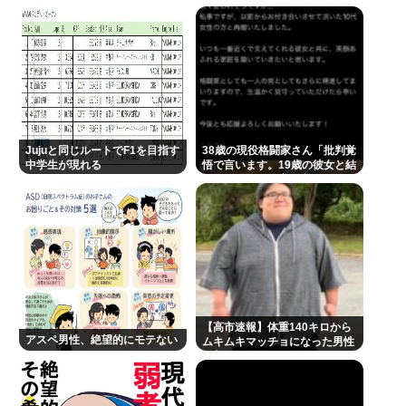
なくなってしまう」
が良かった」
Jujuと同じルートでF1を目指す
38歳の現役格闘家さん「批判覚
中学生が現れる
悟で言います。19歳の彼女と結
婚しました」→案の定オバサン
達に見つかり炎上
【高市速報】体重140キロから
アスペ男性、絶望的にモテない
ムキムキマッチョになった男性
の美しい身体がコチラ！！！