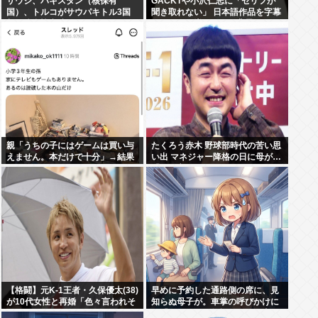
サウジ、パキスタン（核保有
GACKTや小沢仁志に「セリフが
国）、トルコがサウパキトル3国
聞き取れない」 日本語作品を字幕
相互防衛協定締結
で見る人が増えている背景
親「うちの子にはゲームは買い与
たくろう赤木 野球部時代の苦い思
えません。本だけで十分」→結果
い出 マネジャー降格の日に母が…
「何も言えなくて」
【格闘】元K-1王者・久保優太(38)
早めに予約した通路側の席に、見
が10代女性と再婚「色々言われそ
知らぬ母子が。車掌の呼びかけに
うですが…」
も「目を閉じて無視」して居座ら