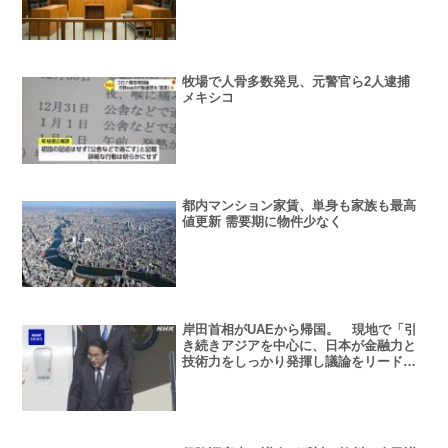
だ」
牧場で人骨多数発見、元警官ら2人逮捕
メキシコ
都内マンション家賃、単身も家族も最高
値更新 需要期に物件少なく
岸田首相がUAEから帰国。 現地で「引
き続きアジアを中心に、日本が金融力と
技術力をしっかり発揮し議論をリードし
ていく姿勢を示し…」