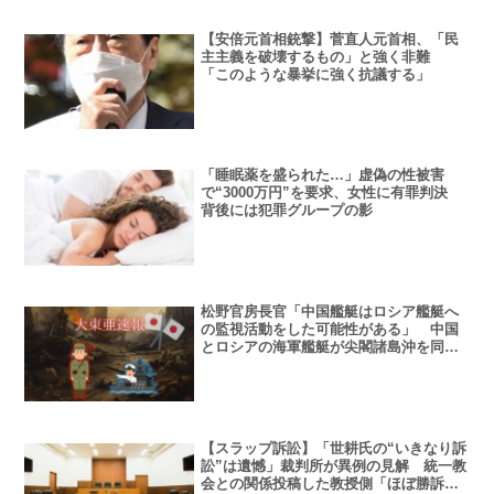
【安倍元首相銃撃】菅直人元首相、「民
主主義を破壊するもの」と強く非難
「このような暴挙に強く抗議する」
「睡眠薬を盛られた…」虚偽の性被害
で“3000万円”を要求、女性に有罪判決
背後には犯罪グループの影
松野官房長官「中国艦艇はロシア艦艇へ
の監視活動をした可能性がある」 中国
とロシアの海軍艦艇が尖閣諸島沖を同時
間帯に航行した問題
【スラップ訴訟】「世耕氏の“いきなり訴
訟”は遺憾」裁判所が異例の見解 統一教
会との関係投稿した教授側「ほぼ勝訴