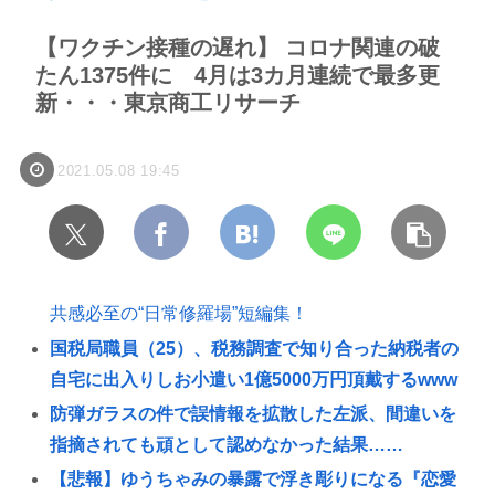
【ワクチン接種の遅れ】 コロナ関連の破
たん1375件に 4月は3カ月連続で最多更
新・・・東京商工リサーチ
2021.05.08 19:45
共感必至の“日常修羅場”短編集！
国税局職員（25）、税務調査で知り合った納税者の
自宅に出入りしお小遣い1億5000万円頂戴するwww
防弾ガラスの件で誤情報を拡散した左派、間違いを
指摘されても頑として認めなかった結果……
【悲報】ゆうちゃみの暴露で浮き彫りになる『恋愛