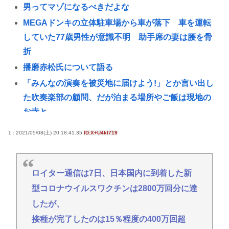
男ってマゾになるべきだよな
MEGAドンキの立体駐車場から車が落下 車を運転
していた77歳男性が意識不明 助手席の妻は腰を骨
折
播磨赤松氏について語る
「みんなの演奏を被災地に届けよう!」とか言い出し
た吹奏楽部の顧問、だが泊まる場所やご飯は現地の
お寺と
【北海道】『クマスプレーを誤って噴射してしまい
1 : 2021/05/08(土) 20:18:41.35
ID:X+U4kI719
浴びてしまった』トムラウシ山で登山中の女子高校
生が熊除
AIが指示なく個人や組織に対しサイバー攻撃…英政
ロイター通信は7日、日本国内に到着した新
府機関の性能評価試験中！
型コロナウイルスワクチンは2800万回分に達
コストコのタダ券がポストに入ってた🌭行くべきな
したが、
の？石狩か北広島大曲だよな🚗
接種が完了したのは15％程度の400万回超