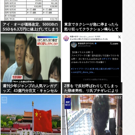
アイ・オーが価格改定、500GBの
東京でタクシーが急に停まったら
SSDを6.3万円に値上げしてしまう
怒り狂ってクラクション鳴らして
元の値段3.4万からほぼ2倍の地獄
るやつ、だいたい田舎ナンバー
へ
www
週刊少年ジャンプの人気マンガグ
Z李を で反社呼ばわりしてしまっ
ッズ、43億円分注文・キャンセル
た弱者男性、リ氏ブチギレにより
繰り返したか 32歳女逮捕「注文し
開示請求へ
たことで欲求が満たされた」