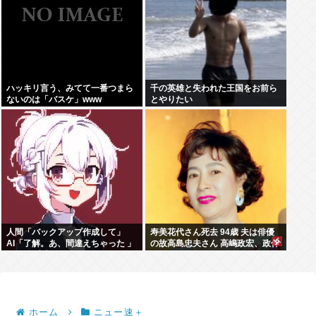
ハッキリ言う、みてて一番つまら
千の英雄と失われた王国をお前ら
ないのは「バスケ」www
とやりたい
人間「バックアップ作成して」
寿美花代さん死去 94歳 夫は俳優
AI「了解。あ、間違えちゃった 」
の故高島忠夫さん 高嶋政宏、政伸
HDD全消去
の母
ホーム
ニュー速＋