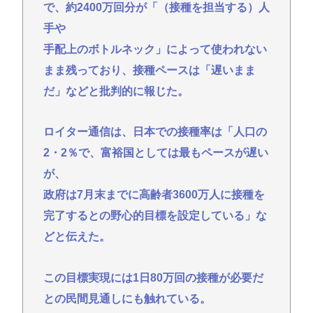
【GEZAN】マヒトゥ・ザ・ピーポーの性加害告白…
で、約2400万回分が「（接種を担当する）人
「個人の問題か、業界全体の問題か」議論が拡大
手や
AI活用すればするほど残業が増える現実
手配上のボトルネック」によって使われない
【悲報】山里亮太さん、一般人のツイートに反撃開
まま残っており、接種ペースは「遅いまま
始www
だ」などと批判的に報じた。
ゼレンスキー大統領、対日外交に不満か…大使らへ
強化指示
ロイター通信は、日本での接種率は「人口の
【画像】椎名林檎（38）「チュートリアル徳井と対
2・2％で、富裕国としては最もペースが遅い
談か…ちょっとセクシーな服着ていくか」
が、
【Pickup05154359】
政府は7月末までに高齢者3600万人に接種を
【動画あり】女性のみの冒険者パーティ、バルンブ
完了するとの野心的目標を設定している」な
ルンすぎてすぐ男に狙われそう
どと伝えた。
Powered by livedoor 相互RSS
この目標実現には1日80万回の接種が必要だ
との民間見通しにも触れている。