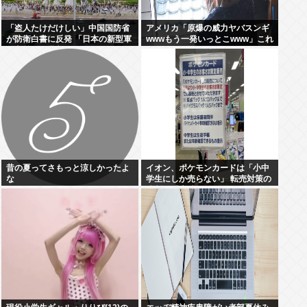
「盗人たけだけしい」中国国防省
アメリカ「原爆の威力ヤバスンギ
が防衛白書に反発 「日本の新型軍
wwwもう一発いっとこwww」これ
国主義」と批判
ちょっとやりすぎだろ
昔の夏ってさもっと涼しかったよ
イオン、ポケモンカードは「小中
な
学生にしか売らない」 転売対策の
決断が「素晴らしい」