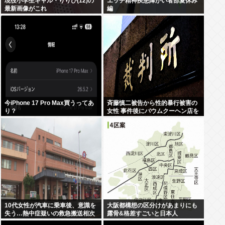
現役小学生ギャル・りりぴ(12)の
エッヂ精神疾患障がい者部夏休み
最新画像がこれ
編
今iPhone 17 Pro Max買うってあ
斉藤慎二被告から性的暴行被害の
り？
女性 事件後にバウムクーヘン店を
経営やTikTokでライブ配信する姿
に「言葉にできない悔しさと怒
り」
10代女性が汽車に乗車後、意識を
大阪都構想の区分けがあまりにも
失う…熱中症疑いの救急搬送相次
露骨&格差すごいと日本人
ぐ 鳥取