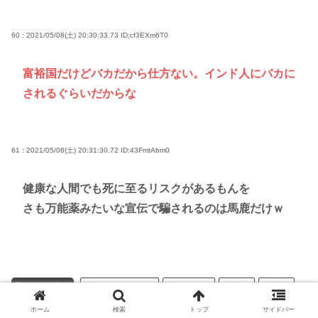
60 : 2021/05/08(土) 20:30:33.73
ID:cf3EXm6T0
富裕国だけどバカだから仕方ない。インド人にバカに
されるぐらいだからな
61 : 2021/05/08(土) 20:31:30.72
ID:43FmtAbm0
健康な人間でも死に至るリスクがあるもんを
さも万能薬みたいな宣伝で騙されるのは馬鹿だけｗ
ニュー速＋
コロナウイルス
ワクチン
人口
日本
病気
社会
科学
ホーム
検索
トップ
サイドバー