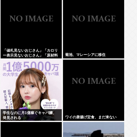
「値札見ないおじさん」「カロリ
菊池、マレーシアに移住
ー表示見ないおじさん」「原材料
見ないおじさん」まさかお前らは
違うよな？
学生なのに月1億稼ぐキャバ嬢、
ワイの唐揚げ定食、まだ来ない
発見される