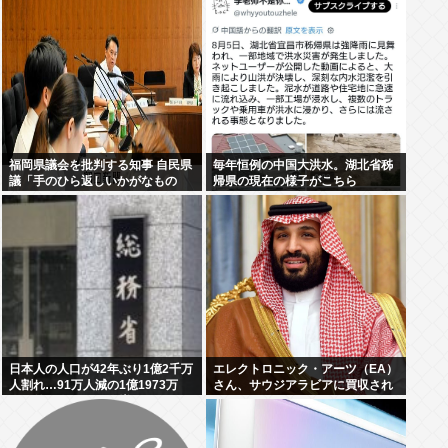
福岡県議会を批判する知事 自民県
毎年恒例の中国大洪水。湖北省秭
議「手のひら返しいかがなもの
帰県の現在の様子がこちら
か」
日本人の人口が42年ぶり1億2千万
エレクトロニック・アーツ（EA）
人割れ…91万人減の1億1973万
さん、サウジアラビアに買収され
人、外国人は35万人増
てしまう。これはハラールゲーム
爆誕か