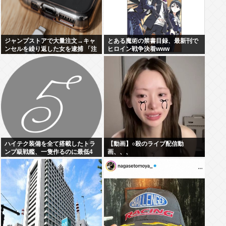
ジャンプストアで大量注文→キャ
とある魔術の禁書目録、最新刊で
ンセルを繰り返した女を逮捕 「注
ヒロイン戦争決着www
文で欲求が満たされた」総額43億
円
ハイテク装備を全て搭載したトラ
【動画】○殺のライブ配信動
ンプ級戦艦、一隻作るのに最低4
画、、、
兆円かかりいきなり詰む