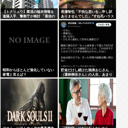
【トクリュウ】匿流の端末情報を
長瀬智也「不快な思いを…申し訳
遠隔入手、警察庁が検討 「通信の
ありませんでした」”すね毛ハラス
秘密」と整合性は
メント”を女性に謝罪
昭和からほとんど進化していない
貯金だけし続けた独身おじさん
家電と言えば？
（通称桐谷さん）の人生、あまり
に悲惨すぎるwww