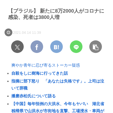
【ブラジル】 新たに8万2000人がコロナに
感染、死者は3800人増
2021.04.14 11:39
爽やか青年に忍び寄るストーカー疑惑
自殺をしに樹海に行ってきた話
指摘に部下怒り 「あなたは失格です」。上司は泣
いて辞職
播磨赤松氏について語る
【中国】毎年恒例の大洪水、今年もヤバい 湖北省
秭帰県で山洪水が市街地を直撃、工場浸水・車両が