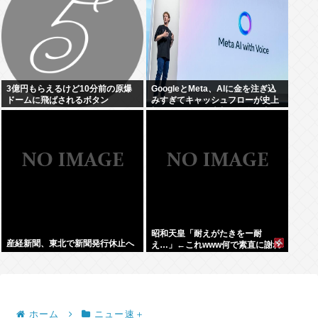
3億円もらえるけど10分前の原爆
GoogleとMeta、AIに金を注ぎ込
ドームに飛ばされるボタン
みすぎてキャッシュフローが史上
初のマイナス。売却か保有で内ゲ
バ始まる
昭和天皇「耐えがたきをー耐
産経新聞、東北で新聞発行休止へ
え…」←これwww何で素直に謝れ
ねーの？？！？
ホーム
ニュー速＋