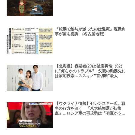
「転勤で給与が減ったのは違憲」現職判
事が国を提訴 (名古屋地裁)
【北海道】容疑者(29)と被害男性（62）
に”何らかのトラブル” 父親の勤務先に
は家宅捜索…ススキノ”首切断”殺人
【ウクライナ情勢】ゼレンスキー氏、戦
争の行方を占う 「米大統領選が転換
点」…ロシア軍の再攻勢は「初夏か５月
の終わり」