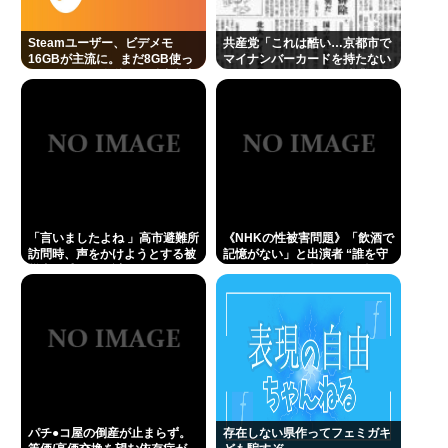
【正論】有吉「『俺テレビ見ない』って言う奴おか
しいだろ。団子屋で『団子食べない』って言う
Steamユーザー、ビデメモ
共産党「これは酷い…京都市で
16GBが主流に。まだ8GB使っ
マイナンバーカードを持たない
か？」
てるドアホの嫌儲民は反省文書
29万人がポイント給付事業から
いてね。
排除された」
「クマが悪者扱いされているのが悲しい」『北の国
から』倉本聰が語った現代社会への違和感 「バブル
期以降、ドラマはつまらなくなった」
38歳の兄が実家におるんやが、7年くらいニートしと
る。親が死んだ後の処理どうしよう
「言いましたよね 」高市避難所
《NHKの性被害問題》「飲酒で
コロナ禍以上 飲食店からは悲痛な声上がる 消費税率
訪問時、声をかけようとする被
記憶がない」と出演者 “誰を守
1%の基本方針を決定も…懸念される”外食離れ”
災者を威圧する謎のハゲガード
るべきなのか”問われる組織の
マンが発生
姿勢
Powered by livedoor 相互RSS
パチ●コ屋の倒産が止まらず。
存在しない県作ってフェミガキ