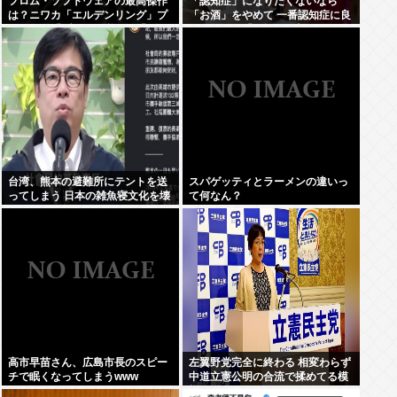
フロム・ソフトウェアの最高傑作
「認知症」になりたくないなら
は？ニワカ「エルデンリング」プ
「お酒」をやめて 一番認知症に良
レステ厨「ブラボ」逆張り「ダク
くないのは「お酒」と判明
ソ2」玄人ワイ「…」
台湾、熊本の避難所にテントを送
スパゲッティとラーメンの違いっ
ってしまう 日本の雑魚寝文化を壊
て何なん？
すな！
高市早苗さん、広島市長のスピー
左翼野党完全に終わる 相変わらず
チで眠くなってしまうwww
中道立憲公明の合流で揉めてる模
様