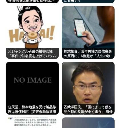
等価/高価交換を望む依存症が
ども騙すぞ
徐々に脱落。低換金率を望む客
は戻らず
元ジャングル斉藤の被害女性
株式投資、若年男性の自信喪失
「事件で知名度を上げてバウム
の原因に。6割超が「人生の敗
クーヘン売ったりTikTokライブ
者」自認。4人に1人が毎日株式
してて悔しさと怒りを感じた」
を売買。
任天堂、熊本地震を受け製品修
乙武洋匡氏、「国によって僕を
理は無償対応（災害救助法適用
見た時の反応が全く違う」 海外
地域） 義援金5000万円寄付
の路上で実感