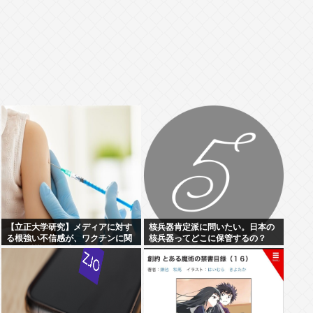
【立正大学研究】メディアに対す
核兵器肯定派に問いたい。日本の
る根強い不信感が、ワクチンに関
核兵器ってどこに保管するの？
する陰謀論の形成につながってい
る