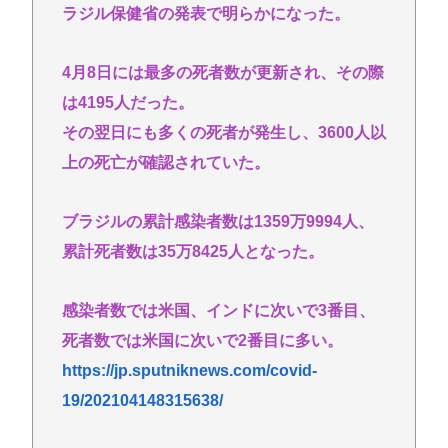
何？www
ラジル保健省の発表で明らかになった。
【衝撃】NHK番組出演者Xの性加害、特定なら「降板
ドミノ」へ・・・・・・・・・
4月8日には最多の死者数が更新され、その際
【悲報】ショートスリーパー堀、ショートスリーパ
は4195人だった。
ーでない事がバレてしまう
その翌日にも多くの死者が発生し、3600人以
《NHKの性被害問題》「飲酒で記憶がない」と出演
上の死亡が確認されていた。
者 “誰を守るべきなのか”問われる組織の姿勢
パチ●コ屋の倒産が止まらず。等価/高価交換を望む依
ブラジルの累計感染者数は1359万9994人、
存症が徐々に脱落。低換金率を望む客は戻らず
累計死者数は35万8425人となった。
コロナ禍以上 飲食店からは悲痛な声上がる 消費税率
1%の基本方針を決定も…懸念される”外食離れ”
感染者数では米国、インドに次いで3番目、
死者数では米国に次いで2番目に多い。
Powered by livedoor 相互RSS
https://jp.sputniknews.com/covid-
19/202104148315638/