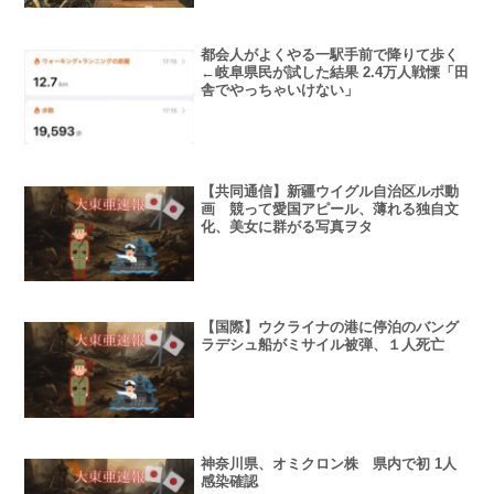
都会人がよくやる一駅手前で降りて歩く
←岐阜県民が試した結果 2.4万人戦慄「田
舎でやっちゃいけない」
【共同通信】新疆ウイグル自治区ルポ動
画 競って愛国アピール、薄れる独自文
化、美女に群がる写真ヲタ
【国際】ウクライナの港に停泊のバング
ラデシュ船がミサイル被弾、１人死亡
神奈川県、オミクロン株 県内で初 1人
感染確認