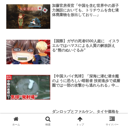
加藤官房長官「中国を含む世界中の原子
力施設においても、トリチウムを含む液
体廃棄物を放出しており…」
【国際】ガザの死者6500人超に イスラ
エルではハマスによる人質の解放訴え
る“熊のぬいぐるみ”
【中国スパイ気球】「深海に潜む潜水艦
のように恐ろしい暗殺者 技術進歩で成層
圏では一部の攻撃から逃れられる」中国
軍紙
ダンロップとファルケン、タイヤ価格を
平均6%値上げ…9月1日から
ホーム
検索
トップ
サイドバー