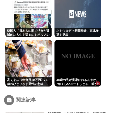
韓国人「日本人の間で『女が破
ネトウヨデマ新聞産経、東北撤
滅的な人生を送るのをポルノの
退を発表
ように楽しむ陰湿な趣味』が流
行っている」
高ぇよ…〈年金月10万円〉74
38歳の兄が実家におるんやが、
歳おひとりさま男性の悲鳴。
7年くらいニートしとる。親が
「惣菜すら手が出ない」
死んだ後の処理どうしよう
関連記事