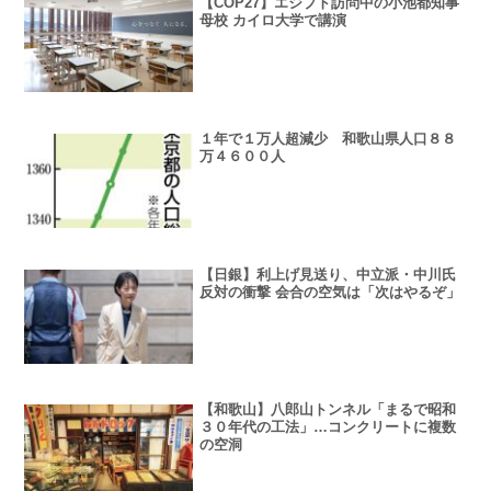
【COP27】エジプト訪問中の小池都知事
母校 カイロ大学で講演
１年で１万人超減少 和歌山県人口８８
万４６００人
【日銀】利上げ見送り、中立派・中川氏
反対の衝撃 会合の空気は「次はやるぞ」
【和歌山】八郎山トンネル「まるで昭和
３０年代の工法」…コンクリートに複数
の空洞