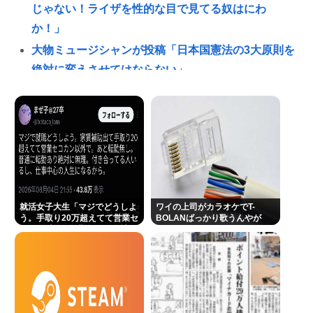
じゃない！ライザを性的な目で見てる奴はにわ
か！」
大物ミュージシャンが投稿「日本国憲法の3大原則を
絶対に変えさせてはならない」
高市「外国人が増える日本で、永住権を与えられた
ら生活保護を貰うなんて人が増えては困る。日本人
以上の水準の人のみ許可します」
銭湯で入れ墨の人出入り禁止って古くない？
「言いましたよね😡」高市避難所訪問時、声をかけ
ようとする被災者を威圧する謎のハゲガードマンが
就活女子大生「マジでどうしよ
ワイの上司がカラオケでT-
発生
う。手取り20万超えてて営業セ
BOLANばっかり歌うんやが
コカン以外で転勤無しの会社な
《NHKの性被害問題》「飲酒で記憶がない」と出演
い」
者 “誰を守るべきなのか”問われる組織の姿勢
パチ●コ屋の倒産が止まらず。等価/高価交換を望む依
存症が徐々に脱落。低換金率を望む客は戻らず