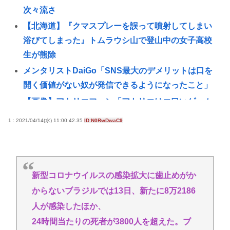
次々流さ
【北海道】『クマスプレーを誤って噴射してしまい
浴びてしまった』トムラウシ山で登山中の女子高校
生が熊除
メンタリストDaiGo「SNS最大のデメリットは口を
開く価値がない奴が発信できるようになったこと」
【画像】アトリエファン「アトリエはエ口いゲーム
じゃない！ライザを性的な目で見てる奴はにわ
1 : 2021/04/14(水) 11:00:42.35
ID:N0RwDwaC9
か！」
韓国人「日本人の間で『女が破滅的な人生を送るの
をポルノのように楽しむ陰湿な趣味』が流行ってい
る」
新型コロナウイルスの感染拡大に歯止めがか
沖縄ﾀｲﾑｽ 「琉球新報は丁寧な質問をしている!!遺族
からないブラジルでは13日、新たに8万2186
とネットは暴論で誹謗中傷をするな!!」
人が感染したほか、
【疑問】大谷翔平さんが頑なに守備しない理由って
24時間当たりの死者が3800人を超えた。ブ