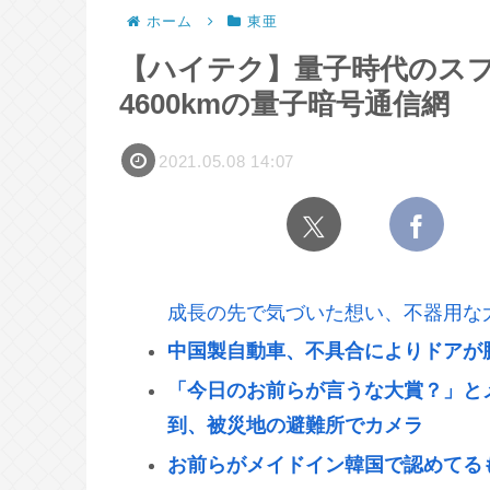
ホーム
東亜
【ハイテク】量子時代のス
4600kmの量子暗号通信網
2021.05.08 14:07
成長の先で気づいた想い、不器用な
中国製自動車、不具合によりドアが
「今日のお前らが言うな大賞？」と
到、被災地の避難所でカメラ
お前らがメイドイン韓国で認めてるも