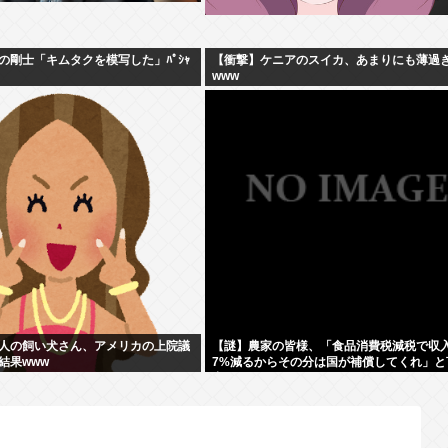
の剛士「キムタクを模写した」ﾊﾟｼｬ
【衝撃】ケニアのスイカ、あまりにも薄過
www
人の飼い犬さん、アメリカの上院議
【謎】農家の皆様、「食品消費税減税で収
結果www
7%減るからその分は国が補償してくれ」と
出す