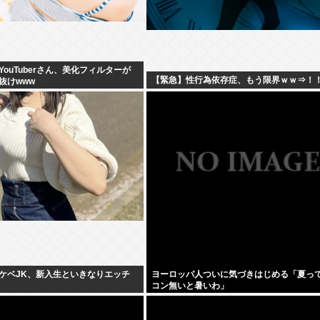
ouTuberさん、美化フィルターが
【緊急】性行為依存症、もう限界ｗｗ⇒！
抜けwww
ケベJK、新入生といきなりエッチ
ヨーロッパ人ついに気づきはじめる「夏っ
コン無いと暑いわ」