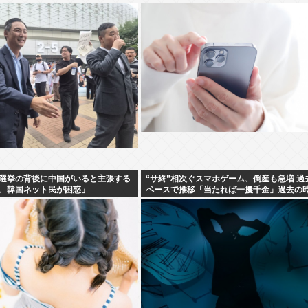
選挙の背後に中国がいると主張する
“サ終”相次ぐスマホゲーム、倒産も急増 過
、韓国ネット民が困惑」
ペースで推移「当たれば一攫千金」過去の