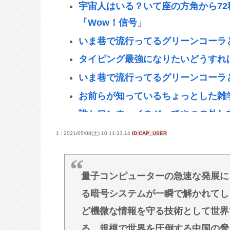
宇宙人はいる？いて座の方角から72
「Wow！信号」
いま巷で流行ってるグリーンコーラ
タイピング最強になりたいどうすれ
いま巷で流行ってるグリーンコーラ
お前らが知っているちょっとした雑
誰かワンウェイネジってやつの外し
【画像】移民についての日本人の本
1 : 2021/05/08(土) 10:11:33.14
ID:CAP_USER
認知症の高齢者の資産260兆円が狙
し」
量子コンピューターの急速な発展に
【命題】ZZガンダムをリメイクで
る暗号システムが一瞬で解かれてし
い？
ど機微な情報を守る技術として世界
【緊急】少子化の原因、判明するww
る。規模で世界を圧倒する中国の脅