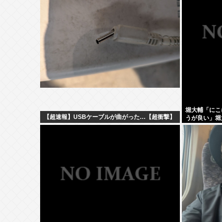
堀大輔「にこ
【超速報】USBケーブルが曲がった…【超衝撃】
うが良い」堀