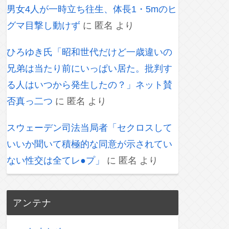
男女4人が一時立ち往生、体長1・5mのヒ
グマ目撃し動けず
に
匿名
より
ひろゆき氏「昭和世代だけど一歳違いの
兄弟は当たり前にいっぱい居た。批判す
る人はいつから発生したの？」ネット賛
否真っ二つ
に
匿名
より
スウェーデン司法当局者「セクロスして
いいか聞いて積極的な同意が示されてい
ない性交は全てレ●プ」
に
匿名
より
アンテナ