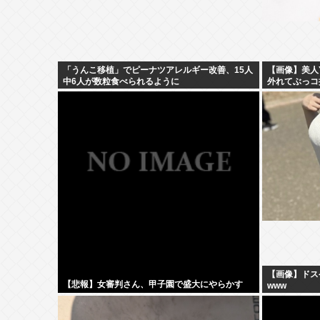
「うんこ移植」でピーナツアレルギー改善、15人
【画像】美人Y
中6人が数粒食べられるように
外れてぶっコ
【画像】ドス
【悲報】女審判さん、甲子園で盛大にやらかす
www