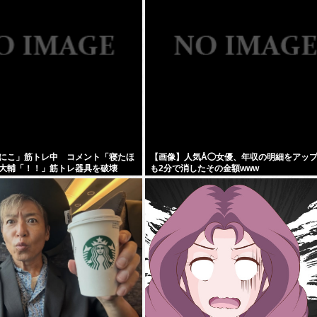
にこ」筋トレ中 コメント「寝たほ
【画像】人気Å◯女優、年収の明細をアッ
大輔「！！」筋トレ器具を破壊
も2分で消したその金額www