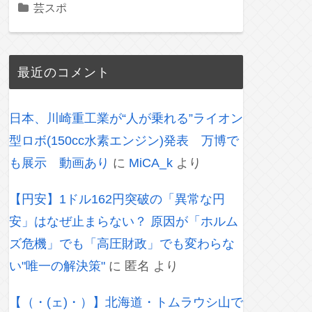
芸スポ
最近のコメント
日本、川崎重工業が“人が乗れる”ライオン
型ロボ(150cc水素エンジン)発表 万博で
も展示 動画あり
に
MiCA_k
より
【円安】1ドル162円突破の「異常な円
安」はなぜ止まらない？ 原因が「ホルム
ズ危機」でも「高圧財政」でも変わらな
い"唯一の解決策"
に
匿名
より
【（・(ェ)・）】北海道・トムラウシ山で