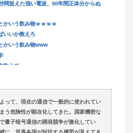
秒間捉えた強い電波、50年間正体分からぬ
とかいう飲み物ｗｗｗｗ
ばいいか教えろ
とかいう飲み物www
学
方教えて
音、だいたいこれwww
われている！ 「被害者の8割がだまされた認識な
よって、現在の通信で一般的に使われてい
大ヒットさせたい。じゃあ、何の要素を足せばい
まう危険性が顕在化してきた。国家機密な
で量子暗号通信の開発競争が激化してい
w
威に、世界各国が対抗する構図が見えてき