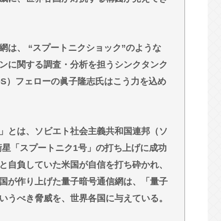
にたくならんの？
デル3なら300万程度で買える.コスパ最強車が
は、 “スプートニクショック”のような
ンに関する調査・分析を担うシンクタンク
DS）フェローの眞子隆志氏はこう力を込め
」とは、ソビエト社会主義共和国連邦（ソ
工衛星「スプートニク1号」の打ち上げに成功
と自負していた米国が自信を打ち砕かれ、
国が作り上げた量子暗号通信網は、「量子
いうべき脅威を、世界各国に与えている。