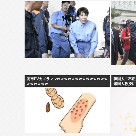
高市PVカメラマンw w w w w w w w w w w w w w
韓国人「不正
w w w w w w
米国人教授に