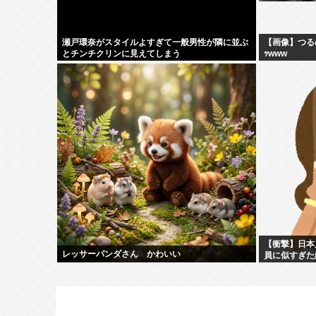
瀬戸環奈がスタイルよすぎて一般男性が隣に並ぶ
【画像】つる
とチンチクリンに見えてしまう
ｯwww
【衝撃】日本
レッサーパンダさん かわいい
員に似すぎた