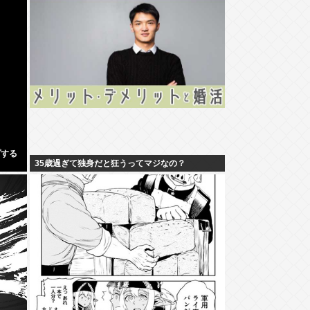
プする
35歳過ぎて独身だと狂うってマジなの？