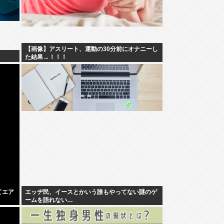
【画像】アスリート、運動の30分前にオナニーし
！
た結果→！！！
てエア
エッヂ民、イースとかいう誰もやってない謎のゲ
ームを語れない…