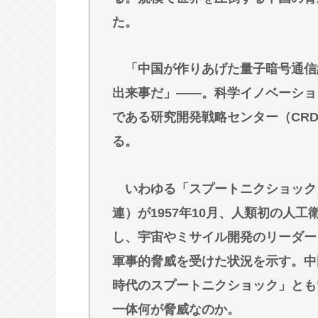
誰でもできる仕事してるやつって死
た。
なして君ら「テスラ」買わないの？モ
ここにあるのに
「中国が作りあげた量子暗号通信網
出来事だ」――。科学イノベーショ
Powered by livedoor 相互RSS
である研究開発戦略センター（CR
る。
いわゆる「スプートニクショック
連）が1957年10月、人類初の人
し、宇宙やミサイル開発のリーダー
軍事的脅威を受けた状況を示す。中
時代のスプートニクショック」とも
一体何が脅威なのか。