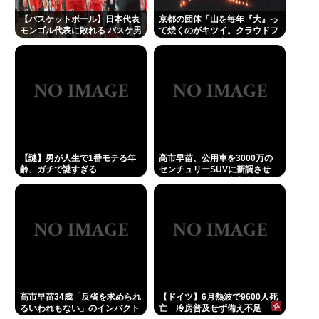
【バスケットボール】日本代表
京都の団体「山を毎年『大』っ
モンゴル代表に敗れる バスケ男
て焼くのがキツイ。クラウドフ
子
ァンディングで支援してくださ
い」
【謎】男が人生で1番モテる年
高市早苗、公用車を3000万の
齢、ガチで謎すぎる
センチュリーSUVに新調させ
る。後部ガラスは車中喫煙を撮
らせないための特殊仕様に
高市早苗34歳「反省を求められ
【ドイツ】6月熱波で9600人死
るいわれもない」のインパクト
亡 冷房普及せず備え不足