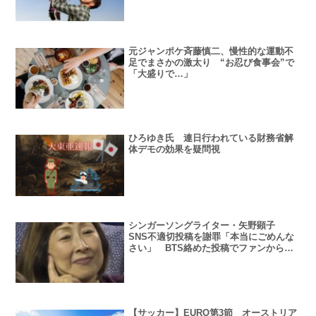
元ジャンポケ斉藤慎二、慢性的な運動不
足でまさかの激太り “お忍び食事会”で
「大盛りで…」
ひろゆき氏 連日行われている財務省解
体デモの効果を疑問視
シンガーソングライター・矢野顕子
SNS不適切投稿を謝罪「本当にごめんな
さい」 BTS絡めた投稿でファンから批
判殺到か
【サッカー】EURO第3節 オーストリア