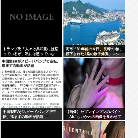
トランプ氏「人々は共和党には怒
高市「81年前の今日、長崎の地に
っているが、私には怒っていな
投下された1発の原子爆弾」ロシ
い」
ア「待って。《誰が》落とした
の？ねぇ、なんでそこ伏せる
の？」
中国製EVがスピードバンプで空
【画像】セブンイレブンのバイト
転、進まずの動画が話題
「AIにちいかわの画像を食わせて
っと…できた！」⇒！