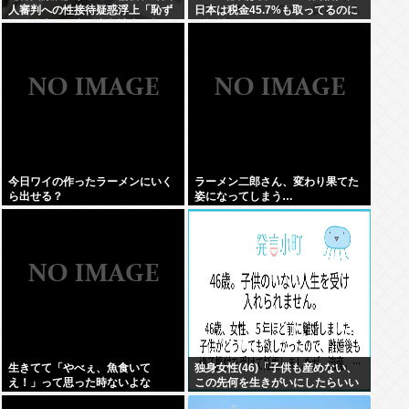
人審判への性接待疑惑浮上「恥ず
日本は税金45.7%も取ってるのに
べき過去」日本人審判該当の報道
低福祉、おかしいよ」 11万いいね
も
今日ワイの作ったラーメンにいく
ラーメン二郎さん、変わり果てた
ら出せる？
姿になってしまう…
生きてて「やべぇ、魚食いて
独身女性(46)「子供も産めない、
え！」って思った時ないよな
この先何を生きがいにしたらいい
の？」