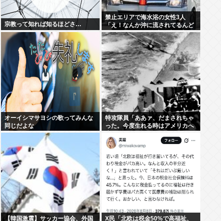
禁止エリアで海水浴の女性3人
宗教って知れば知るほどさ…
「え！なんか沖に流されてるんど
けど！！」1人は自力で岸に辿り
着くも23歳女性が溺死、24歳が重
体
オーイシマサヨシの歌ってみんな
特攻隊員「ああァ、だまされちゃ
同じだよな
った。今度生れる時はアメリカへ
生れるぞ」
【韓国激震】サッカー協会、外国
X民「北欧は税金50%で高福祉、