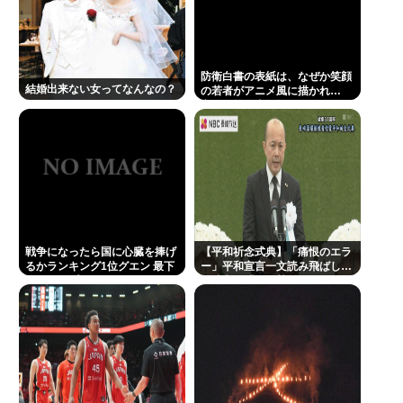
防衛白書の表紙は、なぜか笑顔
結婚出来ない女ってなんなの？
の若者がアニメ風に描かれ…
安保政策の大転換とのチグハグ
感に戸惑いの声
戦争になったら国に心臓を捧げ
【平和祈念式典】「痛恨のエラ
るかランキング1位グエン 最下
ー」平和宣言一文読み飛ばし…
位ジャップ
長崎市長「つい熱くなって」
NPT義務履行求める重要一文