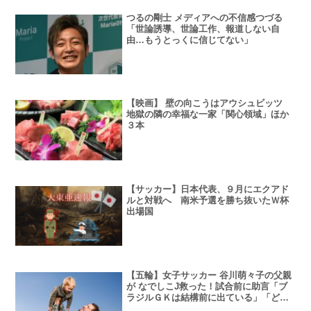
つるの剛士 メディアへの不信感つづる
「世論誘導、世論工作、報道しない自
由…もうとっくに信じてない」
【映画】 壁の向こうはアウシュビッツ
地獄の隣の幸福な一家「関心領域」ほか
３本
【サッカー】日本代表、９月にエクアド
ルと対戦へ 南米予選を勝ち抜いたＷ杯
出場国
【五輪】女子サッカー 谷川萌々子の父親
が なでしこJ救った！試合前に助言「ブ
ラジルＧＫは結構前に出ている」「どん
どん狙って」