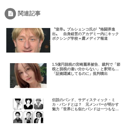
戦後日本の「ブラックボック
ス」を思う 北原みのりさん
関連記事
〝皇帝〟プルシェンコ氏が〝格闘界進
出〟 自身経営のアカデミー内にキック
ボクシング学校＝露メディア報道
1.5億円脱税の宮崎麗果被告、裁判で「節
税と脱税の違い分からない」と釈明も…
「証拠隠滅してるのに」批判噴出
伝説のバンド、サディスティック・ミ
カ・バンドとは？ 元メンバーが明かす
魅力「世界にも似たバンドは一つもな
い」