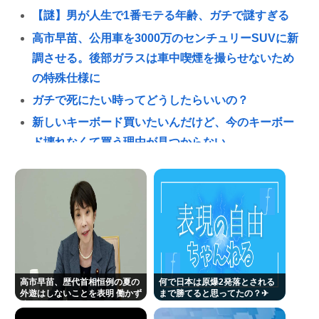
【謎】男が人生で1番モテる年齢、ガチで謎すぎる
高市早苗、公用車を3000万のセンチュリーSUVに新
調させる。後部ガラスは車中喫煙を撮らせないため
の特殊仕様に
ガチで死にたい時ってどうしたらいいの？
新しいキーボード買いたいんだけど、今のキーボー
ド壊れなくて買う理由が見つからない
松屋がやってる「マイカリー食堂」とかいう激安カ
レー屋さんがこちらwww
お絵描きAIくん、夢もなんもねぇけど可愛い女の子
も作れる
「世界唯一の被爆国は北朝鮮」と主張し、チラシを
配布する輩が発生
高市早苗、歴代首相恒例の夏の
何で日本は原爆2発落とされる
及川光博、56歳の “おめでた婚” に祝福続々 SNSで
外遊はしないことを表明 働かず
まで勝てると思ってたの？‎✈
連日終日公邸のもよう
は「檀れいと離婚してたの？」驚く声も