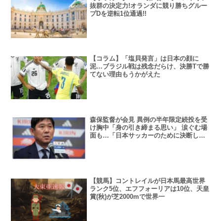
抜群の決定力!オランダに競り勝ちグルー
プDを逆転1位通過!!
【コラム】「塩貝発言」は日本の顔に
泥…ブラジル戦は残念だらけ、決勝Tで勝
てない理由もうかがえた
森保監督が会見 異例の半年限定続投を受
け胸中「身の引き締まる思い」 涙ぐむ場
面も…「日本サッカーのために決断し
た」
【競馬】コントレイルが日本馬最高世界
ランク5位、エフフォーリアは10位、天皇
賞(秋)が芝2000mで世界一