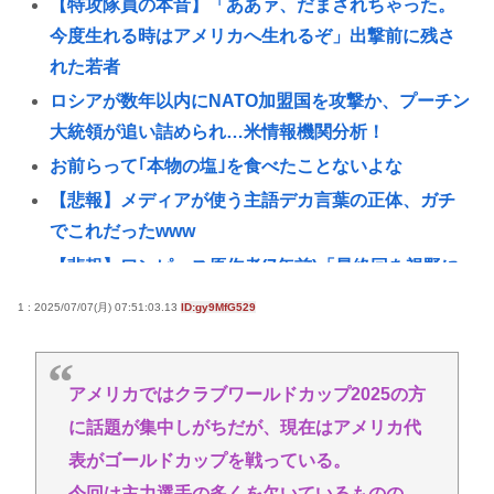
【特攻隊員の本音】「ああァ、だまされちゃった。
今度生れる時はアメリカへ生れるぞ」出撃前に残さ
れた若者
ロシアが数年以内にNATO加盟国を攻撃か、プーチン
大統領が追い詰められ…米情報機関分析！
お前らって｢本物の塩｣を食べたことないよな
【悲報】メディアが使う主語デカ言葉の正体、ガチ
でこれだったwww
【悲報】ワンピース原作者(7年前)「最終回を視野に
入れた展開がもう始まっています！」
1 : 2025/07/07(月) 07:51:03.13
ID:gy9MfG529
(📞´ん`)「はい嫌儲子供電話相談室」👧「犬は大きい
小さいのがいるのになんで猫はみんな同じ大きさな
の？」
アメリカではクラブワールドカップ2025の方
に話題が集中しがちだが、現在はアメリカ代
防衛白書の表紙は、なぜか笑顔の若者がアニメ風に
描かれ… 安保政策の大転換とのチグハグ感に戸惑
表がゴールドカップを戦っている。
いの声
今回は主力選手の多くを欠いているものの、