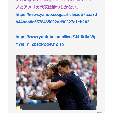
ノとアメリカ代表は勝つしかない。
https://news.yahoo.co.jp/articles/db7aaa7d
b44bca8c6578465002ad90327e1eb202
https://www.youtube.com/live/ZJ4r8dksWp
Y?si=Y_ZpsxPZq-KnZlT5