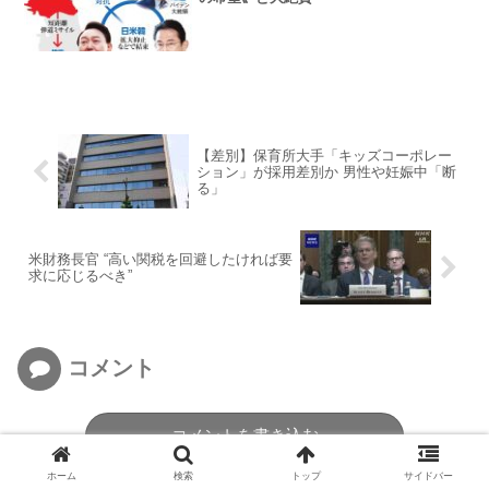
【差別】保育所大手「キッズコーポレー
ション」が採用差別か 男性や妊娠中「断
る」
米財務長官 “高い関税を回避したければ要
求に応じるべき”
コメント
コメントを書き込む
ホーム
検索
トップ
サイドバー