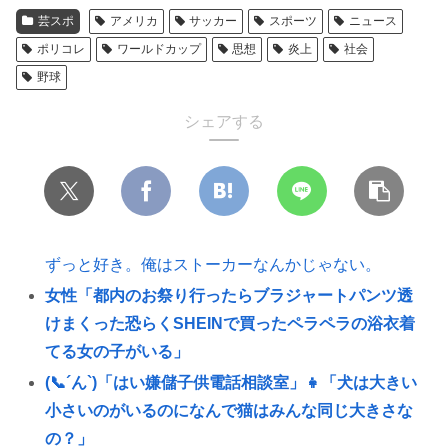
芸スポ
アメリカ
サッカー
スポーツ
ニュース
ポリコレ
ワールドカップ
思想
炎上
社会
野球
シェアする
ずっと好き。俺はストーカーなんかじゃない。
女性「都内のお祭り行ったらブラジャートパンツ透
けまくった恐らくSHEINで買ったペラペラの浴衣着
てる女の子がいる」
(📞´ん`)「はい嫌儲子供電話相談室」👧「犬は大きい
小さいのがいるのになんで猫はみんな同じ大きさな
の？」