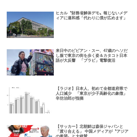
ヒカル〝財務省解体デモ〟報じないメデ
ィアに違和感「代わりに僕が広めます」
来日中のビビアン・スー、47歳のヘソだ
し服で東京の街を歩く姿＆カタコト日本
語が大反響 「ブラビ」電撃復活
【ラジオ】日本人、初めて全都道府県で
人口減少 「東京が少子高齢化の象徴」
辛坊治郎が指摘
【サッカー】北朝鮮は森保ジャパンと
「渡り合える」 中国メディアが〝アジア
の希望〟と大絶賛