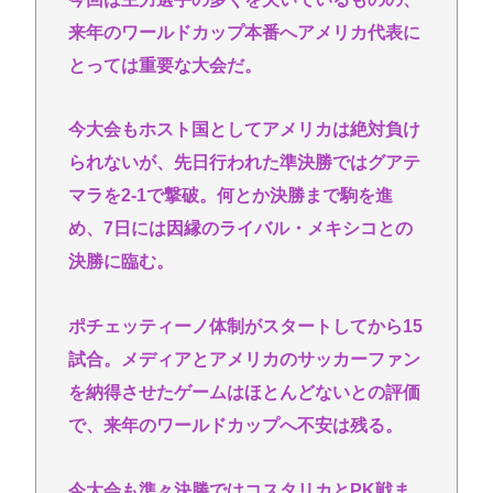
戦争になったら国に心臓を捧げるかランキング1位グ
来年のワールドカップ本番へアメリカ代表に
エン 最下位ジャップ
とっては重要な大会だ。
高市早苗34歳「反省を求められるいわれもない」の
インパクト 戦後日本の「ブラックボックス」を思う
今大会もホスト国としてアメリカは絶対負け
北原みのりさん
られないが、先日行われた準決勝ではグアテ
ガチで死にたい時ってどうしたらいいの？
マラを2-1で撃破。何とか決勝まで駒を進
新しいキーボード買いたいんだけど、今のキーボー
め、7日には因縁のライバル・メキシコとの
ド壊れなくて買う理由が見つからない
決勝に臨む。
「世界唯一の被爆国は北朝鮮」と主張し、チラシを
配布する輩が発生
ポチェッティーノ体制がスタートしてから15
結婚式やると近所の花屋が潰れない理由がわかる
試合。メディアとアメリカのサッカーファン
「こんなに金取るのかよ！？」って驚くぞ
を納得させたゲームはほとんどないとの評価
で、来年のワールドカップへ不安は残る。
Powered by livedoor 相互RSS
今大会も準々決勝ではコスタリカとPK戦ま