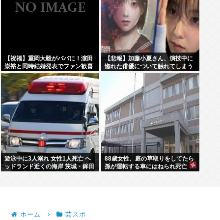
【祝福】重岡大毅がパパに！濵田
【悲報】加藤小夏さん、演技中に
崇裕と同時結婚発表でファン歓喜
惚れた俳優について触れてしまう
遊泳中に3人溺れ 女性1人死亡 ヘ
88歳女性、庭の草取りをしてたら
ッドランド近くの海岸 茨城・鉾田
孫が運転する車にはねられ死亡
ホーム
芸スポ