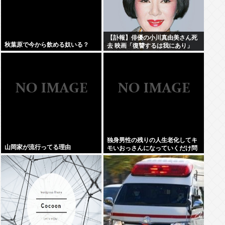
【訃報】俳優の小川真由美さん死
秋葉原で今から飲める奴いる？
去 映画「復讐するは我にあり」
独身男性の残りの人生老化してキ
山岡家が流行ってる理由
モいおっさんになっていくだけ問
題が悲惨すぎると話題にwww