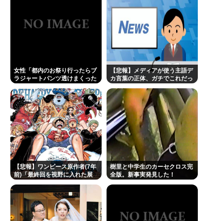
【世論調査】ウクライナ戦争を特に支持する属性。
男性・高齢者・富裕層・モスクワ在住・主な情報源
テレビ
結婚式やると近所の花屋が潰れない理由がわかる
「こんなに金取るのかよ！？」って驚くぞ
女性「都内のお祭り行ったらブ
【悲報】メディアが使う主語デ
ラジャートパンツ透けまくった
カ言葉の正体、ガチでこれだっ
楽しんご、神田うのの印象を率直に吐露「あまりに
恐らくSHEINで買ったペラペラ
たwww
の浴衣着てる女の子がいる」
も素っ気ない態度を取られて寂しい」
A💕V女優『瀬戸環奈』、パチ●コ屋にイベント来店
し、弱男が大集結www 👉
立川志らく、ひろゆき氏の「すべてのジャンルはマ
ニアがつぶす」に完全同意「そういう連中が落語を
【悲報】ワンピース原作者(7年
樹里と中学生のカーセクロス完
つぶす」
前)「最終回を視野に入れた展
全版。新事実発見した！
開がもう始まっています！」
Powered by livedoor 相互RSS