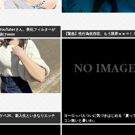
ouTuberさん、美化フィルターが
【緊急】性行為依存症、もう限界ｗｗ⇒！
抜けwww
ケベJK、新入生といきなりエッチ
ヨーロッパ人ついに気づきはじめる「夏っ
コン無いと暑いわ」