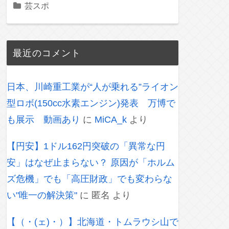
芸スポ
最近のコメント
日本、川崎重工業が“人が乗れる”ライオン
型ロボ(150cc水素エンジン)発表 万博で
も展示 動画あり
に
MiCA_k
より
【円安】1ドル162円突破の「異常な円
安」はなぜ止まらない？ 原因が「ホルム
ズ危機」でも「高圧財政」でも変わらな
い"唯一の解決策"
に
匿名
より
【（・(ェ)・）】北海道・トムラウシ山で