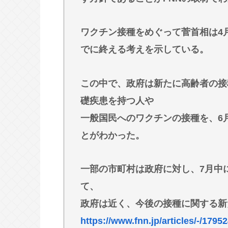
なして君ら「テスラ」買わないの？モ
ここにあるのに
ワクチン接種をめぐって菅首相は4
林家パー子、認知症が進行「一人で
でに終える考えを示している。
宅全焼から約1年
この中で、政府は新たに高齢者の接
Powered by livedoor 相互RSS
礎疾患を持つ人や
一般国民へのワクチンの接種を、6
とがわかった。
一部の市町村は政府に対し、7月中
て、
政府は近く、今後の接種に関する新
https://www.fnn.jp/articles/-/1795