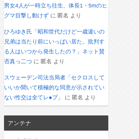
男女4人が一時立ち往生、体長1・5mのヒ
グマ目撃し動けず
に
匿名
より
ひろゆき氏「昭和世代だけど一歳違いの
兄弟は当たり前にいっぱい居た。批判す
る人はいつから発生したの？」ネット賛
否真っ二つ
に
匿名
より
スウェーデン司法当局者「セクロスして
いいか聞いて積極的な同意が示されてい
ない性交は全てレ●プ」
に
匿名
より
アンテナ