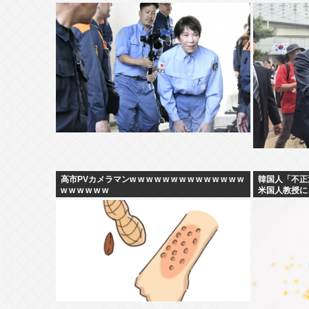
高市PVカメラマンw w w w w w w w w w w w w w
韓国人「不正
w w w w w w
米国人教授に