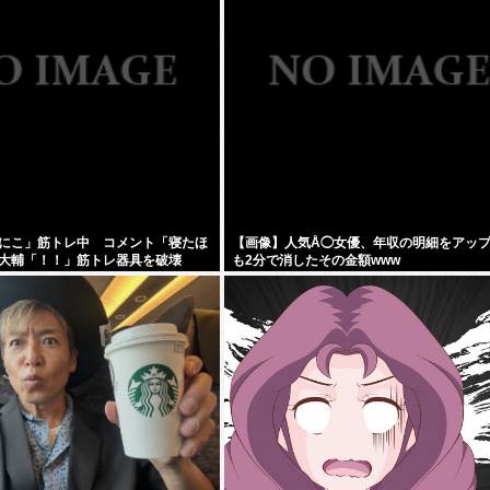
にこ」筋トレ中 コメント「寝たほ
【画像】人気Å◯女優、年収の明細をアッ
大輔「！！」筋トレ器具を破壊
も2分で消したその金額www