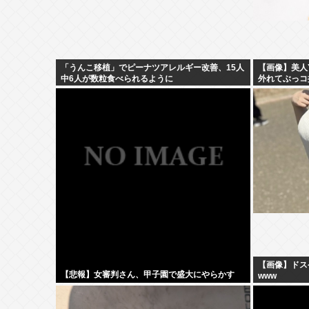
「うんこ移植」でピーナツアレルギー改善、15人
【画像】美人Y
中6人が数粒食べられるように
外れてぶっコ
【画像】ドス
【悲報】女審判さん、甲子園で盛大にやらかす
www