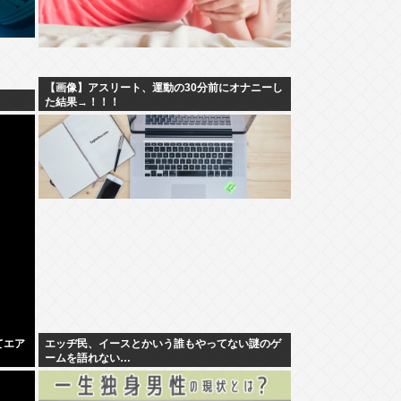
【画像】アスリート、運動の30分前にオナニーし
！
た結果→！！！
てエア
エッヂ民、イースとかいう誰もやってない謎のゲ
ームを語れない…