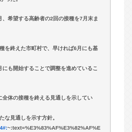
デル3なら300万程度で買える.コスパ最強車が
月、希望する高齢者の2回の接種を7月末ま
外出られない」難聴で夫・ペーと「筆談」…自
種を終えた市町村で、早ければ6月にも基
月にも開始することで調整を進めているこ
に全体の接種を終える見通しを示してい
たな見通しを示す方針。
24#:
~:text=%E3%83%AF%E3%82%AF%E