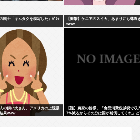
の剛士「キムタクを模写した」ﾊﾟｼｬ
【衝撃】ケニアのスイカ、あまりにも薄過
www
人の飼い犬さん、アメリカの上院議
【謎】農家の皆様、「食品消費税減税で収
結果www
7%減るからその分は国が補償してくれ」と
出す