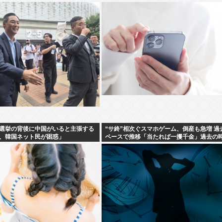
選挙の背後に中国がいると主張する
“サ終”相次ぐスマホゲーム、倒産も急増 過
、韓国ネット民が困惑」
ペースで推移「当たれば一攫千金」過去の