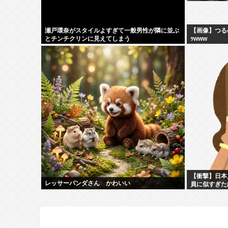
瀬戸環奈がスタイルよすぎて一般男性が隣に並ぶ
【画像】つる
とチンチクリンに見えてしまう
ｯwww
【衝撃】日本
レッサーパンダさん かわいい
員に似すぎた