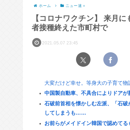
ホーム
ニュー速＋
【コロナワクチン】 来月に
者接種終えた市町村で
2021.05.07 23:45
大変だけど幸せ。等身大の子育て物
中国製自動車、不具合によりドアが
石破前首相を懐かしむ左派、「石破
してしまうも……
お前らがメイドイン韓国で認めてるも