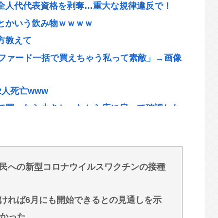
全人代代表資格を剥奪…重大な規律違反で！
とかいう飲み物ｗｗｗｗ
方教えて
ルファード一括で買えちゃう私って素敵」→画像
人死亡www
て買ったら小さかったから店に戻って確認した
ん、お盆を直撃www
死亡 スポーツドリンクやゼリー飲料持参も
民への新型コロナウイルスワクチンの接種
w
ければ6月にも開始できるとの見通しを示
にたくならんの？
わかった。