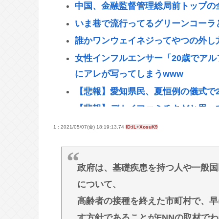
中国、金融監督管理総局前トップの
いま巷で流行ってるグリーンコーラ
誰かワンウェイネジってやつの外し
女性インフルエンサー「20歳でア
にアレが写ってしまうwww
【悲報】愛知県民、夏恒例の儀式で2
【悲報】デカイファミチキだと思っ
ら！！！！www
1 : 2021/05/07(金) 18:19:13.74
ID:iL+XosuK9
【悲報】とんでもないヤバい台風さ
ファン付き作業着使用男性熱中症で
政府は、基礎疾患を持つ人や一般国
[8/8]
について、
【緊急】少子化の原因、判明するww
高齢者の接種を終えた市町村で、早
誰でもできる仕事してるやつって死
す方針であることがFNNの取材で