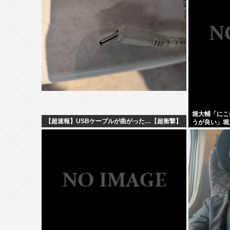
堀大輔「にこ
【超速報】USBケーブルが曲がった…【超衝撃】
うが良い」堀