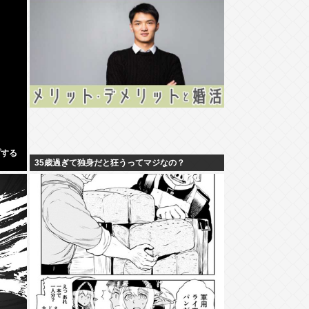
プする
35歳過ぎて独身だと狂うってマジなの？