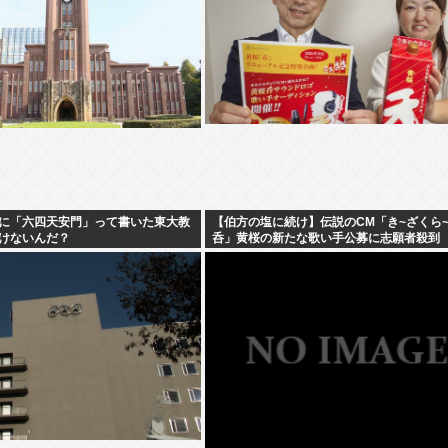
に「六四天安門」って書いた東大教
【伯方の塩に続け】伝説のCM「き~ざくら
けないんだ？
呑」黄桜の新たな歌い手公募に志願者殺到