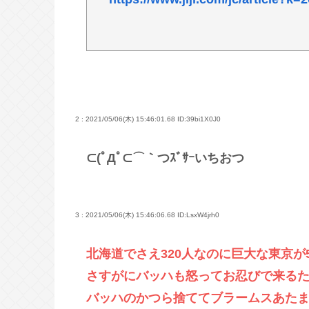
アでは期間限定で継続｣
【動画あり】ラグビー女子選手の肉
一番かっこいい病気の名前、決まるw w w
【九州名物】鶏刺し食べた医師、全
へずまりゅう、被災地で発熱。現地
だったな
2 : 2021/05/06(木) 15:46:01.68
ID:39bi1X0J0
この映画は観なくていいって作品教
⊂(ﾟДﾟ⊂⌒｀つｽﾞｻｰいちおつ
Powered by livedoor 相互RSS
3 : 2021/05/06(木) 15:46:06.68
ID:LsxW4jrh0
北海道でさえ320人なのに巨大な東京が
さすがにバッハも怒ってお忍びで来る
バッハのかつら捨ててブラームスあた