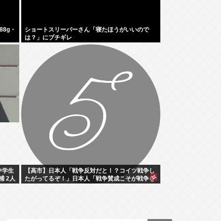
8g・
ショートスリーパーさん「寝たほうがいいので
は？」にブチギレ
中学生
【高市】日本人「戦争反対だと！？コイツ戦争し
捕 2人
たがってるぞ！」日本人「戦争賛成こそが戦争を
防ぐ！」