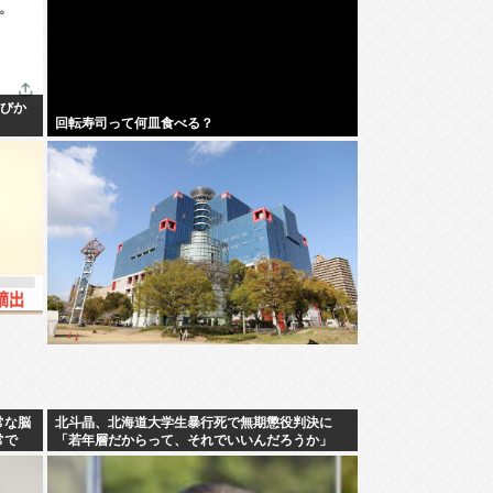
呼びか
回転寿司って何皿食べる？
常な脳
北斗晶、北海道大学生暴行死で無期懲役判決に
常で
「若年層だからって、それでいいんだろうか」
ェジ化