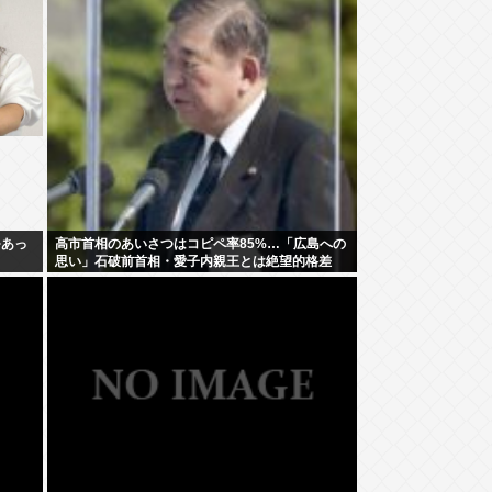
~あっ
高市首相のあいさつはコピペ率85%…「広島への
思い」石破前首相・愛子内親王とは絶望的格差