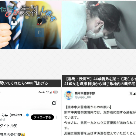
【群馬・渋川市】44歳義弟を蹴って死亡さ
聞いてくれたら5000円あげる
41歳女を逮捕 日頃から同じ敷地内の義弟宅
き来…夫は外出中 「生活態度に不満」暴行
したか