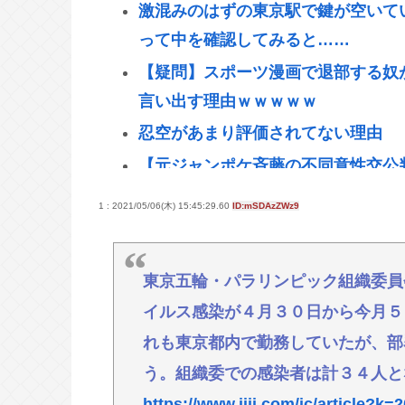
激混みのはずの東京駅で鍵が空いて
って中を確認してみると……
【疑問】スポーツ漫画で退部する奴
言い出す理由ｗｗｗｗｗ
忍空があまり評価されてない理由
【元ジャンポケ斉藤の不同意性交公
「『台本が飛んでしまうからやめて
1 : 2021/05/06(木) 15:45:29.60
ID:mSDAzZWz9
同意」主張
学校で習う｢漢字の書き順｣は"絶対
東京五輪・パラリンピック組織委員
き｣が基準となったワケ
イルス感染が４月３０日から今月５
韓国裁判所、「慰安婦を侮辱」した
れも東京都内で勤務していたが、部
める
う。組織委での感染者は計３４人と
KDDIの松田社長｢楽天モバイルへの
https://www.jiji.com/jc/article?k