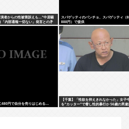
出演者からの性被害訴えも…”中居騒
スパゲッティのパンチョ、スパゲッティ（88
は「内部通報一切ない」発言との矛
888円）で提供
撃
【千葉】「性欲を抑えきれなかった」女子
遂に480円で自分を売りはじめる…
を”カッター”で脅し性的暴行か 56歳の男逮
に面識なし