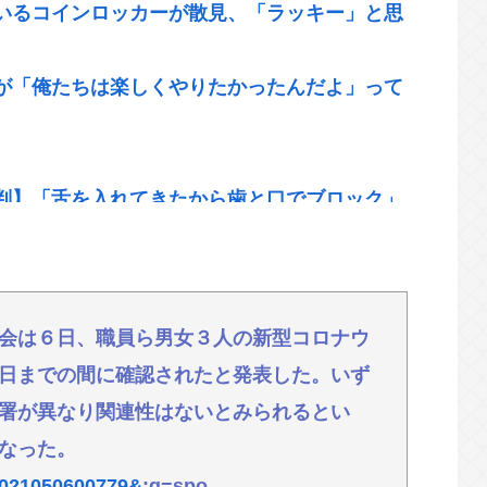
いるコインロッカーが散見、「ラッキー」と思
が「俺たちは楽しくやりたかったんだよ」って
判】「舌を入れてきたから歯と口でブロック」
ください』と拒絶」被害女性は断固として「不
"ではない…60年以上前に作られた文部省の｢手び
会は６日、職員ら男女３人の新型コロナウ
日までの間に確認されたと発表した。いず
ユーチューバーによる「正義連の名誉毀損」認
署が異なり関連性はないとみられるとい
なった。
au回線ローミングは9月末で終了｣｢一部過疎エリ
=2021050600779&
;g=spo