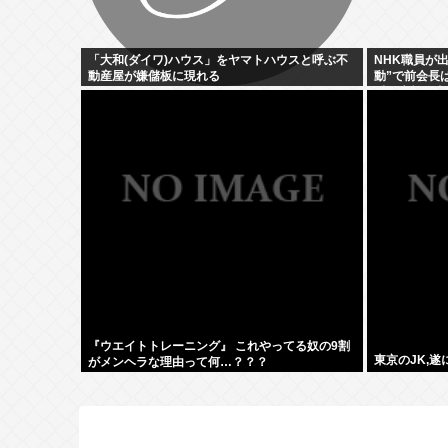
「大和(ダイワ)ハウス」をヤマトハウスと呼ぶ不
NHK職員が
動産屋が嫌儲板に現れる
動”で前会長
盾を広報を直
『ウエイトトレーニング』 これやってる奴の9割
東京のJK,
がメンヘラな理由って何…？？？