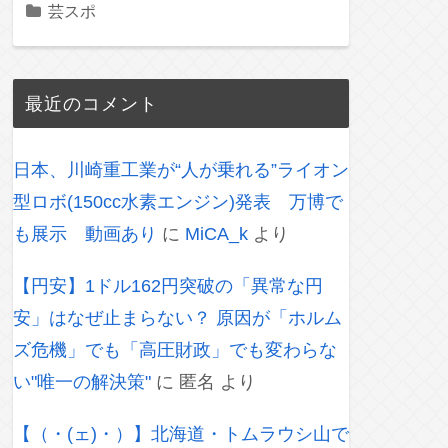
芸スポ
最近のコメント
日本、川崎重工業が“人が乗れる”ライオン
型ロボ(150cc水素エンジン)発表 万博で
も展示 動画あり
に
MiCA_k
より
【円安】1ドル162円突破の「異常な円
安」はなぜ止まらない？ 原因が「ホルム
ズ危機」でも「高圧財政」でも変わらな
い"唯一の解決策"
に
匿名
より
【（・(ェ)・）】北海道・トムラウシ山で