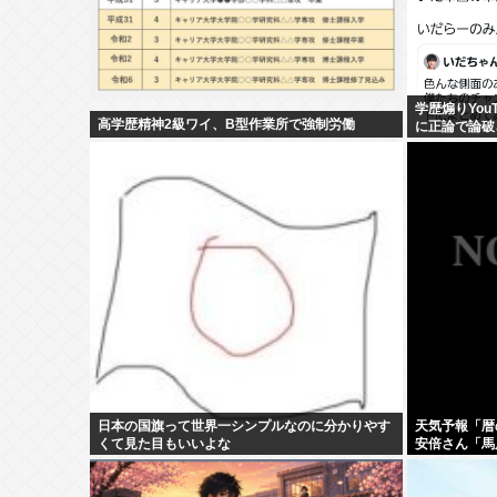
学歴煽りYouT
高学歴精神2級ワイ、B型作業所で強制労働
に正論で論破
せるしかなす
日本の国旗って世界一シンプルなのに分かりやす
天気予報「暦
くて見た目もいいよな
安倍さん「馬