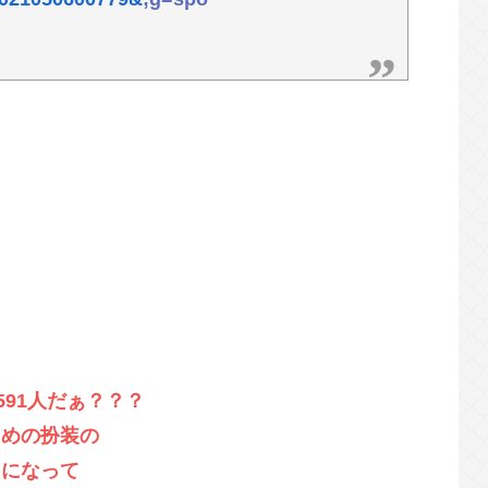
体、セクシーすぎるwww
 w w w w w w w
身麻痺へ…「死んだほうが良い」
の医療リソース消耗させるとか予想以上に迷惑
えて
591人だぁ？？？
ための扮装の
まになって