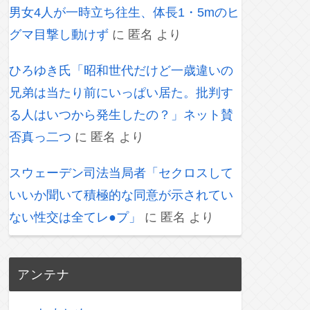
男女4人が一時立ち往生、体長1・5mのヒ
グマ目撃し動けず
に
匿名
より
ひろゆき氏「昭和世代だけど一歳違いの
兄弟は当たり前にいっぱい居た。批判す
る人はいつから発生したの？」ネット賛
否真っ二つ
に
匿名
より
スウェーデン司法当局者「セクロスして
いいか聞いて積極的な同意が示されてい
ない性交は全てレ●プ」
に
匿名
より
アンテナ