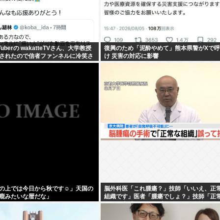
uberの wakatteTVさん、大学教授
復興のため「泥酔やめて」熊本県警がXで
されたので信者ファンネルに冷笑さ
け 災害の対応に影響
術がなくなる
の上では今日から秋です☺」天国の
脳外科医「これ腫瘍？」技師「いいえ、正
鹿みたいな暦だな」
組織です」医者「腫瘍でしょ？」技師「正
す」医者「ふーん（ブチィ！」→女性がゲ