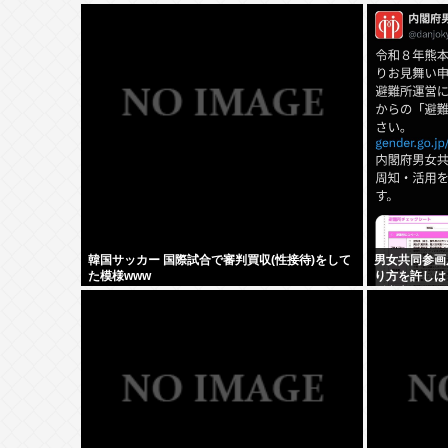
韓国サッカー 国際試合で審判買収(性接待)をして
男女共同参画
た模様www
り方を許しは
ず遵守してく