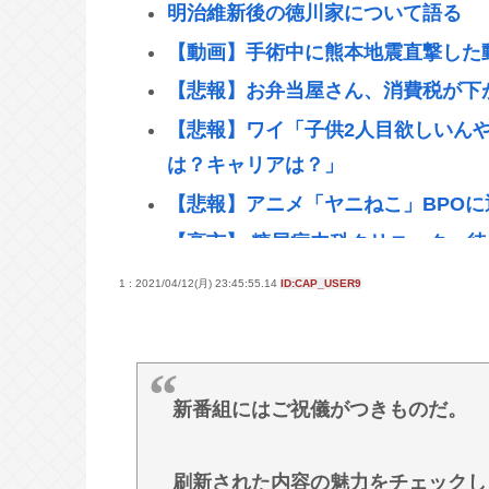
明治維新後の徳川家について語る
【動画】手術中に熊本地震直撃した
【悲報】お弁当屋さん、消費税が下
【悲報】ワイ「子供2人目欲しいん
は？キャリアは？」
【悲報】アニメ「ヤニねこ」BPO
【高市】 糖尿病内科クリニック、
置いてしまい炎上
1 : 2021/04/12(月) 23:45:55.14
ID:CAP_USER9
【画像】チー牛さん、とんでもない
【Pickup06072008】
【衝撃】きゃりーぱみゅぱみゅ 本
新番組にはご祝儀がつきものだ。
「盆踊り」に「うるせぇ」と苦情が
える住民はおらず こどおじみたい
刷新された内容の魅力をチェックし