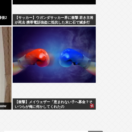
帰後2
【サッカー】ウガンダサッカー界に衝撃 若き主将
が死去 携帯電話強盗に抵抗した末に石で滅多打
ち… 国民が怒り「リーダーを失った」
【衝撃】メイウェザー「恵まれない子へ募金？そ
ww
いつらが俺に何かしてくれたの
か・・・・・・？」⇒！！！