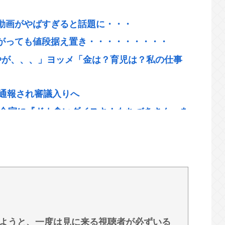
動画がやばすぎると話題に・・・
がっても値段据え置き・・・・・・・・・
やが、、、」ヨッメ「金は？育児は？私の仕事
に通報され審議入りへ
待合室に『ドカ食いダイスキ！もちづきさん』を
恵体の白人美女と結婚してしまうwww
名をさらりと告白
ある為使える公園が半減 取材ではうるさいと答
のが電話してんだろな
ようと、一度は見に来る視聴者が必ずいる