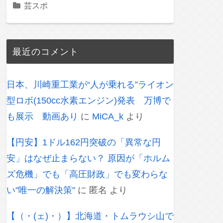
芸スポ
最近のコメント
日本、川崎重工業が“人が乗れる”ライオン
型ロボ(150cc水素エンジン)発表 万博で
も展示 動画あり
に
MiCA_k
より
【円安】1ドル162円突破の「異常な円
安」はなぜ止まらない？ 原因が「ホルム
ズ危機」でも「高圧財政」でも変わらな
い"唯一の解決策"
に
匿名
より
【（・(ェ)・）】北海道・トムラウシ山で