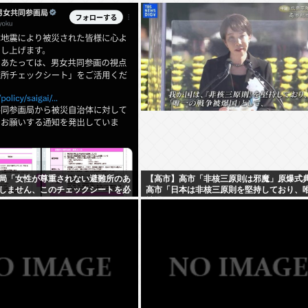
局「女性が尊重されない避難所のあ
【高市】高市「非核三原則は邪魔」原爆式
しません、このチェックシートを必
高市「日本は非核三原則を堅持しており、
ださい」
被爆国として…」お目々パチパチッ