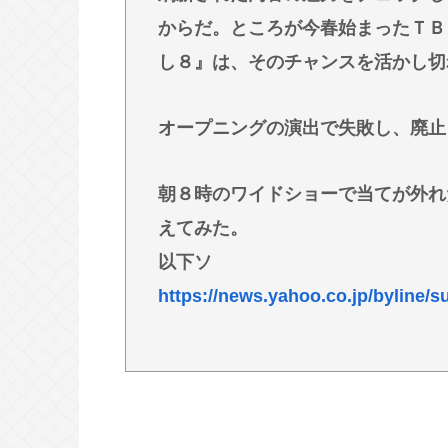
ビニコンの店員がいらっしゃいませ
からだ。ところが今春始まったＴＢ
したよ！www
し８』は、そのチャンスを活かし切
ここ数年「どっちもどっち」とか「
郎が増えたけどどっから来たの？(´・
オープニングの演出で失敗し、廃止
【動画】手術中に熊本地震直撃やば
朝８時のワイドショーで当てが外れ
Powered by livedoor 相互RSS
えてみた。
以下ソ
https://news.yahoo.co.jp/byline/s