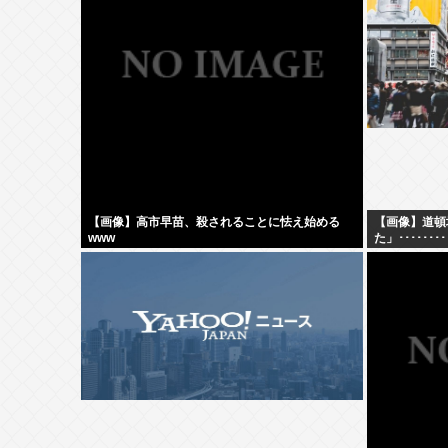
【画像】高市早苗、殺されることに怯え始める
【画像】道頓
www
た」････････