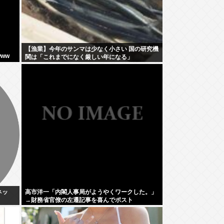
【漁業】今年のサンマは少なく小さい 国の研究機
ww
関は「これまでになく厳しい年になる」
ネッ
高市洋一「内閣人事局がようやくワークした。」
→財務省官僚の左遷記事を喜んでポスト