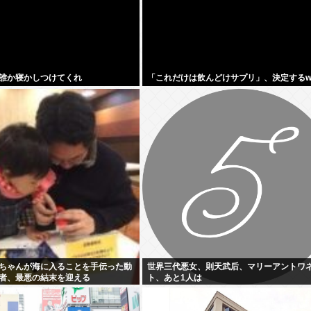
誰か寝かしつけてくれ
「これだけは飲んどけサプリ」、決定するw
ちゃんが海に入ることを手伝った動
世界三代悪女、則天武后、マリーアントワ
者、最悪の結末を迎える
ト、あと1人は