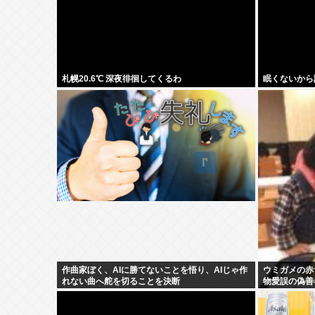
札幌20.6℃ 深夜徘徊してくるわ
眠くないから
作曲家ぼく、AIに勝てないことを悟り、AIじゃ作
ウミガメの赤
れない曲へ舵を切ることを決断
物愛誤の偽善