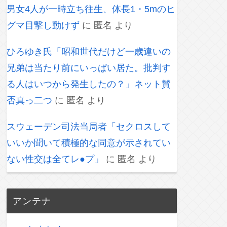
男女4人が一時立ち往生、体長1・5mのヒ
グマ目撃し動けず
に
匿名
より
ひろゆき氏「昭和世代だけど一歳違いの
兄弟は当たり前にいっぱい居た。批判す
る人はいつから発生したの？」ネット賛
否真っ二つ
に
匿名
より
スウェーデン司法当局者「セクロスして
いいか聞いて積極的な同意が示されてい
ない性交は全てレ●プ」
に
匿名
より
アンテナ