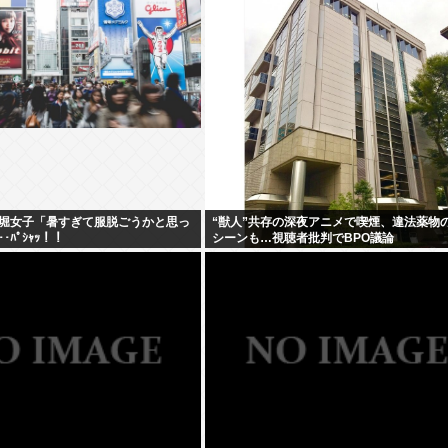
堀女子「暑すぎて服脱ごうかと思っ
“獣人”共存の深夜アニメで喫煙、違法薬物
･･ﾊﾟｼｬｯ！！
シーンも…視聴者批判でBPO議論