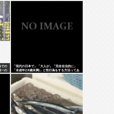
典での
「現代の日本で」「大人が」「完全合法的に」
唯一の
「未成年(18歳未満)」と性行為をする方法ってあ
るの？