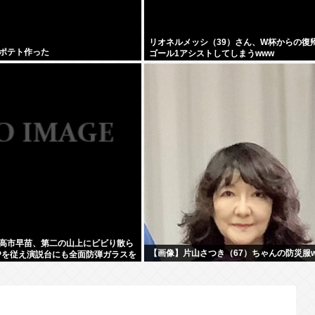
リオネルメッシ（39）さん、W杯からの復
ポテト作った
ゴール1アシストしてしまうwww
高市早苗、第二の山上にビビり散ら
【画像】片山さつき（67）ちゃんの防災服w
Pを従え演説台にも全面防弾ガラスを