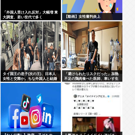
「外国人受け入れ反対」大幅増 東
【動画】女性審判炎上
大調査、若い世代で多く
タイ国王の息子(次の王)、日本人
「避けられたリスクだった」加熱
女性と交際か。ちな外国人と結婚
不足の鶏肉食べた医師、車いす生
すれば継承権剥奪
活に