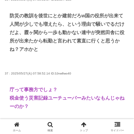
防災の教訓を後世にとか建前だろw国の役所が出来て
人間が少しでも増えたら、という理由で騒いでるだけ
だよ、霞ヶ関から一歩も動かない連中が突然田舎に役
所が出来たから転勤と言われて素直に行くと思うか
ね？アホかと
37 : 2025/05/27(火) 07:58:52.14
ID:3Jnw8wo40
庁って事務方でしょ？
税金使う災害記録ユーチューバーみたいなもんじゃね
ーのか？
38 : 2025/05/27(火) 08:02:31.00
ID:xQpzIzw30
ホーム
検索
トップ
サイドバー