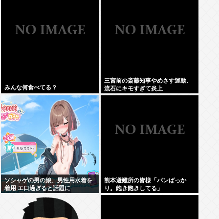
イル離れた場所に住んでいる人に
比べて、歩行障害を伴うパーキン
ソン病になる確率が23%高い
三宮前の斎藤知事やめさす運動、
みんな何食べてる？
流石にキモすぎて炎上
ソシャゲの男の娘、男性用水着を
熊本避難所の皆様「パンばっか
着用 エ口過ぎると話題に
り。飽き飽きしてる」