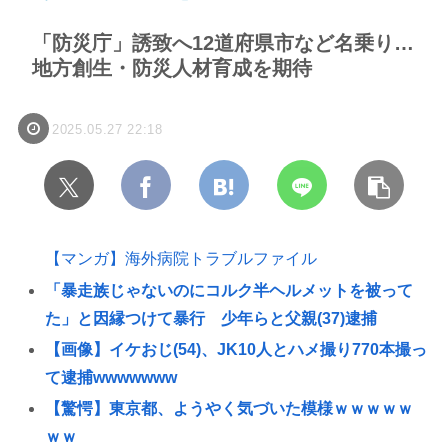
「防災庁」誘致へ12道府県市など名乗り…
地方創生・防災人材育成を期待
2025.05.27 22:18
【マンガ】海外病院トラブルファイル
「暴走族じゃないのにコルク半ヘルメットを被って
た」と因縁つけて暴行 少年らと父親(37)逮捕
【画像】イケおじ(54)、JK10人とハメ撮り770本撮っ
て逮捕wwwwwww
【驚愕】東京都、ようやく気づいた模様ｗｗｗｗｗ
ｗｗ