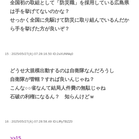
全国初の取組として「防災職」を採用している広島県
は手を挙げてないのかな？
せっかく全国に先駆けて防災に取り組んでいるんだか
ら手を挙げた方が良いぞ？
15 : 2025/05/27(火) 07:28:16.50
ID:2sXUNNlq0
どうせ大規模出動するのは自衛隊なんだろうし
自衛隊が管轄？すれば良いんじゃね？
こんな○○省なんて結局人件費の無駄じゃね
石破の利権になるん？ 知らんけどｗ
16 : 2025/05/27(火) 07:28:58.49
ID:LlRyTBZZ0
>>15