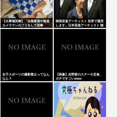
【火事場泥棒】「自衛隊員や報道
韓国音楽アーティスト 世界で通用
カメラマンのフリをして泥棒
します。日本音楽アーティスト 聴
を…」 500万円分の預金通帳を盗
かれてるの国内だけです。この違
まれた高齢女性が明かす被害 「外
いは一体何なの？
出が怖くなり、避難所にも行けな
い」
女子スポーツの撮影禁止ってなん
【画像】吉野家のステーキ定食、
なん？
ガチですごいwww