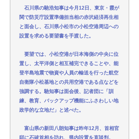
石川県の馳浩知事は今月12日、東京・霞が
関で防災庁設置準備担当相の赤沢経済再生相
と面会し、石川県小松市の小松空港周辺への
設置を求める要望書を手渡した。
要望では、小松空港が日本海側の中央に位
置し、太平洋側と相互補完できることや、能
登半島地震で物資や人員の輸送を行った航空
自衛隊小松基地との共用空港である点などを
強調する。馳知事は面会後、記者団に「訓
練、教育、バックアップ機能にふさわしい地
政学的な立地だ」と述べた。
富山県の新田八朗知事は昨年12月、首相官
邸に石破首相を訪れ、県内設置を直談判。