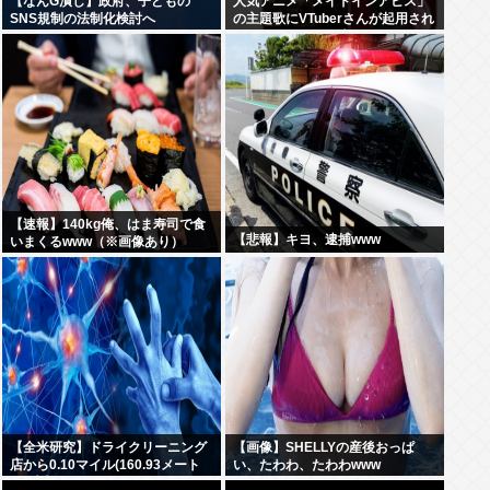
【なんG潰し】政府、子どもの
人気アニメ「メイドインアビス」
SNS規制の法制化検討へ
の主題歌にVTuberさんが起用され
てまたまたまた炎上、もう何回目
だよ…
【速報】140kg俺、はま寿司で食
【悲報】キヨ、逮捕www
いまくるwww（※画像あり）
【全米研究】ドライクリーニング
【画像】SHELLYの産後おっぱ
店から0.10マイル(160.93メート
い、たわわ、たわわwww
ル)以内に住んでいる人は、4~5マ