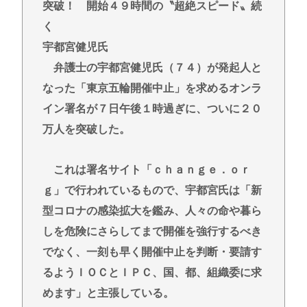
界」
突破！ 開始４９時間の〝超絶スピード〟続
く
重大インシデント該当せず、ANAと国交省機の接近
で航空機衝突防止装置（TCAS）の警報が作動したト
宇都宮健児氏
ラブル、羽田空港沖、全日空に通知
弁護士の宇都宮健児氏（７４）が発起人と
【悲報】高市さん、非核三原則「今後も堅持してい
なった「東京五輪開催中止」を求めるオンラ
く」の表現を削除www
イン署名が７日午後１時過ぎに、ついに２０
中国SNS なぜフランス人はこれほど日本が好きな
万人を突破した。
のか? 投稿では「中国人も日本が好き」「普通の人
は…」[8/6]
これは署名サイト「ｃｈａｎｇｅ．ｏｒ
【東京】睡眠時無呼吸症候群診断後に死亡事故=運転
ｇ」で行われているもので、宇都宮氏は「新
の無職男（34）、独断で治療中断-危険運転致死罪適
型コロナの感染拡大を鑑み、人々の命や暮ら
用も
しを危険にさらしてまで開催を強行するべき
ディズニーのおいなり巻（600円）、卑猥すぎて賛否
でなく、一刻も早く開催中止を判断・要請す
両論www
るようＩＯＣとＩＰＣ、国、都、組織委に求
めます」と主張している。
Powered by livedoor 相互RSS