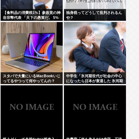
【食料品の消費税1%】参政党の神
独身税ってどうして批判されるん
谷宗幣代表 「天下の愚策だ。 5%
や？
くらいの一律減税でないと経済の
後押しにならない」
スタバで大量にいるMacBookいじ
中学生「氷河期世代が社会の中心
ってるやつって何やってんの？
になったら日本が衰退した 氷河期
世代が社会の癌！」Xで1万いいね