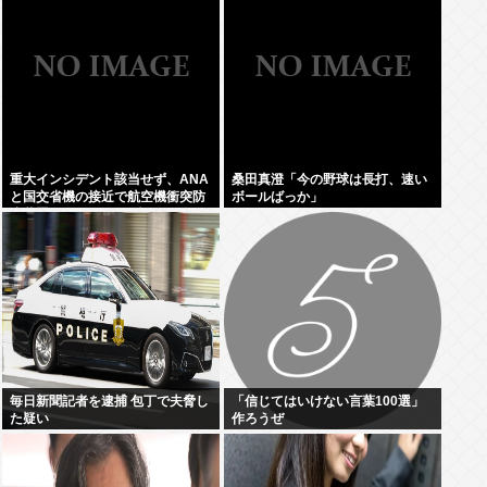
占を圧倒的物量で破壊へ
重大インシデント該当せず、ANA
桑田真澄「今の野球は長打、速い
と国交省機の接近で航空機衝突防
ボールばっか」
止装置（TCAS）の警報が作動し
たトラブル、羽田空港沖、全日空
に通知
毎日新聞記者を逮捕 包丁で夫脅し
「信じてはいけない言葉100選」
た疑い
作ろうぜ