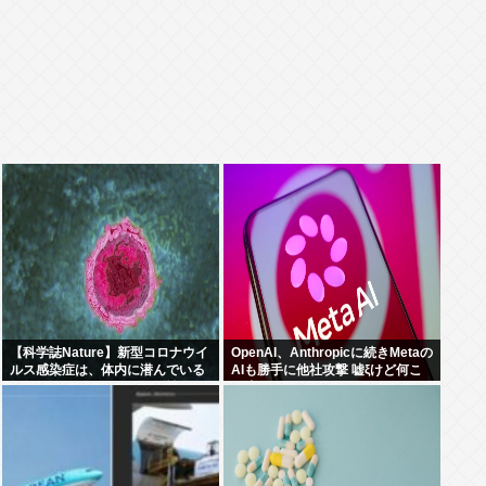
【科学誌Nature】新型コロナウイ
OpenAI、Anthropicに続きMetaの
ルス感染症は、体内に潜んでいる
AIも勝手に他社攻撃 嘘ξけど何こ
無数の休眠ウイルスを再活性化
れ流行ってんの？
し、人々に重篤な病気を引き起こ
す