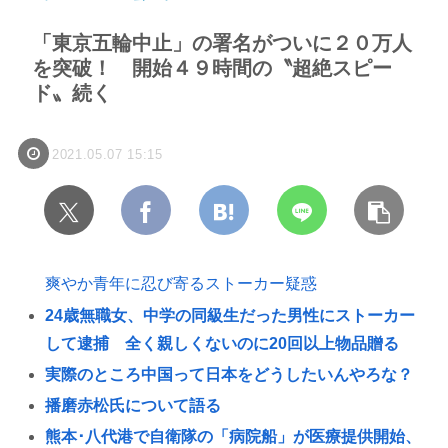
「東京五輪中止」の署名がついに２０万人
を突破！ 開始４９時間の〝超絶スピー
ド〟続く
2021.05.07 15:15
爽やか青年に忍び寄るストーカー疑惑
24歳無職女、中学の同級生だった男性にストーカー
して逮捕 全く親しくないのに20回以上物品贈る
実際のところ中国って日本をどうしたいんやろな？
播磨赤松氏について語る
熊本･八代港で自衛隊の「病院船」が医療提供開始、