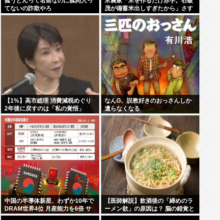
狐うどんって名前なのに狐肉入っ
米農家「米を作るだけ赤字。石破
てないの詐欺やろ
茂が備蓄米出しすぎたから」さす
がに食べて応援しようよ
【1%】高市総理 消費減税めぐり
なんG、説教好きのおっさんしか
2年後に戻すのは「私の覚悟」
遺らなくなる
中国の半導体新星、わずか10年で
【医師解説】飲酒後の「締めのラ
DRAM世界4位 月産能力を6倍 サ
ーメン欲」の原因は？ 脳の錯覚と
ムスン・SK・マイクロンの3社寡
真実