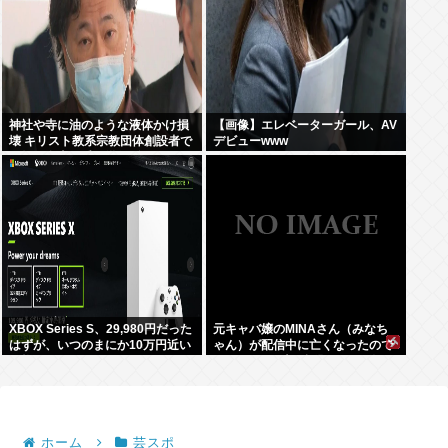
神社や寺に油のような液体かけ損
【画像】エレベーターガール、AV
壊 キリスト教系宗教団体創設者で
デビューwww
医師の金山昌秀に懲役1年6か月、
執行猶予3年の判決
XBOX Series S、29,980円だった
元キャバ嬢のMINAさん（みなち
はずが、いつのまにか10万円近い
ゃん）が配信中に亡くなったので
価格に
はないかとX上で話題に（※動画
あり）
ホーム
芸スポ