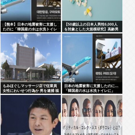
【熊本】日本の地震被害に支援し
【50歳以上の日本人男性6,000人
たのに「韓国産の水は水洗トイレ
を対象とした大規模研究】高齢男
に」
性の性的な最優先事項は性的興奮
もみほぐしマッサージ店で従業員
日本の地震被害に支援したのに…
女性にわいせつ行為か 男を逮捕 福
「韓国産の水は水洗トイレに」
島・郡山市