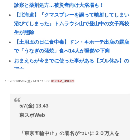
診察と薬剤処方…被災者向け大浴場も！
【北海道】『クマスプレーを誤って噴射してしまい
浴びてしまった』トムラウシ山で登山中の女子高校
生が熊除
【土用丑の日に食中毒】ドン・キホーテ出店の露店
で「うなぎの蒲焼」食べ14人が発熱や下痢
おまえらが今までに使った事がある【ズル休み】の
理由
【悲報】女子自転車競技、ブラに綿を詰めまくって
1 : 2021/05/07(金) 14:37:13.66
ID:CAP_USER9
空気抵抗を減らすチート技が発覚ｗｗｗ
パズー「お父さん嘘つき呼ばわりされて死んじゃっ
5/7(金) 13:43
た」ってセリフあるけど、どんな自殺方法だった
東スポWeb
の？
「バス停にされてる？」幼稚園バスが自宅前に“無断
「東京五輪中止」の署名がついに２０万人を
停車” 敷地内に侵入も…保護者マナーに「我慢の限