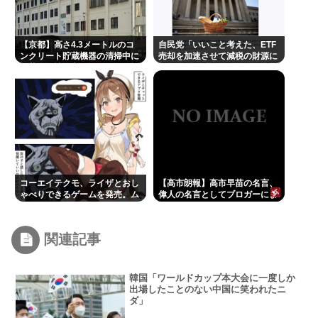
【京都】高さ4.3メートルのコ
自民党「いいこと考えた、ETF
ンクリート貯蔵機器の清掃中に
売却を加速させて減税の財源に
転落し男性死亡、伏見区の工場
しよう」
コーエイテクモ、ライザとおし
【高市朗報】高市早苗の名言、
ゃべりできるゲームを発売。ム
偉人の名言としてブロガーにま
チムチムワァ
とめられてしまう…✨
関連記事
韓国「ワールドカップ本大会に一度しか
出場したことのない中国に笑われたニ
ダ」