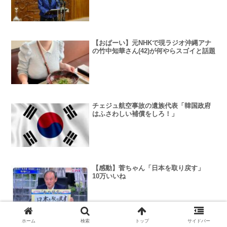
【おぱーい】元NHKで現ラジオ沖縄アナ
の竹中知華さん(42)が何やらスゴイと話題
チェジュ航空事故の遺族代表「韓国政府
はふさわしい補償をしろ！」
【感動】菅ちゃん「日本を取り戻す」
10万いいね
ホーム
検索
トップ
サイドバー