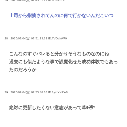
26 : 2025/07/04(金) 07:45:31.21
ID:vG/kPftD0
上司から指摘されてんのに何で行かないんだこいつ
28 : 2025/07/04(金) 07:51:33.33
ID:f/VGakWF0
こんなのすぐバレると分かりそうなものなのにね
過去にも似たような事で誤魔化せた成功体験でもあっ
たのだろうか
29 : 2025/07/04(金) 07:53:48.03
ID:8y4IYXPW0
絶対に更新したくない意志があって草ꉂ🤣𐤔