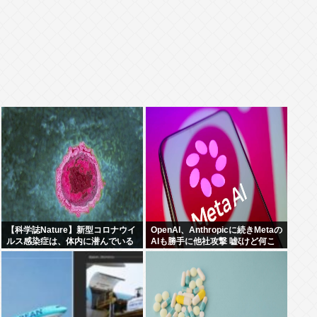
【科学誌Nature】新型コロナウイ
OpenAI、Anthropicに続きMetaの
ルス感染症は、体内に潜んでいる
AIも勝手に他社攻撃 嘘ξけど何こ
無数の休眠ウイルスを再活性化
れ流行ってんの？
し、人々に重篤な病気を引き起こ
す