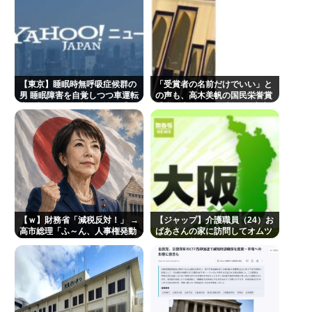
【東京】睡眠時無呼吸症候群の
「受賞者の名前だけでいい」と
男 睡眠障害を自覚しつつ車運転
の声も、高木美帆の国民栄誉賞
事故起こし自転車の女性に重傷
受賞副賞《包丁10本》に”高市
負わせ…「厳重処分」意見つけ
総理の名前も刻印”
書類送検
【ｗ】財務省「減税反対！」 →
【ジャップ】介護職員（24）お
高市総理「ふ～ん、人事権発動
ばあさんの家に訪問してオムツ
ね？」 → 結果 www
とか取り替えたついでに金の延
べ棒を盗み逮捕