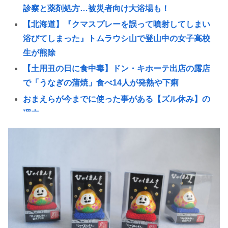
診察と薬剤処方…被災者向け大浴場も！
【北海道】『クマスプレーを誤って噴射してしまい
浴びてしまった』トムラウシ山で登山中の女子高校
生が熊除
【土用丑の日に食中毒】ドン・キホーテ出店の露店
で「うなぎの蒲焼」食べ14人が発熱や下痢
おまえらが今までに使った事がある【ズル休み】の
理由
【悲報】女子自転車競技、ブラに綿を詰めまくって
空気抵抗を減らすチート技が発覚ｗｗｗ
パズー「お父さん嘘つき呼ばわりされて死んじゃっ
た」ってセリフあるけど、どんな自殺方法だった
の？
「バス停にされてる？」幼稚園バスが自宅前に“無断
停車” 敷地内に侵入も…保護者マナーに「我慢の限