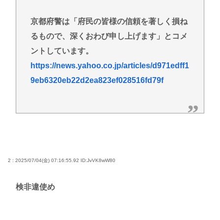
京都府警は「府民の皆様の信頼を著しく損ね
るもので、深くおわび申し上げます」とコメ
ントしています。
https://news.yahoo.co.jp/articles/d971edff1
9eb6320eb22d2ea823ef028516fd79f
2 : 2025/07/04(金) 07:16:55.92
ID:JvVK8wW80
検非違使め