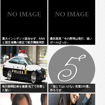
占を圧倒的物量で破壊へ
重大インシデント該当せず、ANA
桑田真澄「今の野球は長打、速い
と国交省機の接近で航空機衝突防
ボールばっか」
止装置（TCAS）の警報が作動し
たトラブル、羽田空港沖、全日空
に通知
毎日新聞記者を逮捕 包丁で夫脅し
「信じてはいけない言葉100選」
た疑い
作ろうぜ