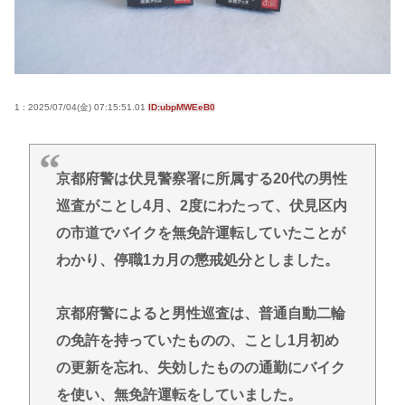
界」
重大インシデント該当せず、ANAと国交省機の接近
で航空機衝突防止装置（TCAS）の警報が作動したト
ラブル、羽田空港沖、全日空に通知
1 : 2025/07/04(金) 07:15:51.01
ID:ubpMWEeB0
【悲報】高市さん、非核三原則「今後も堅持してい
く」の表現を削除www
中国SNS なぜフランス人はこれほど日本が好きな
京都府警は伏見警察署に所属する20代の男性
のか? 投稿では「中国人も日本が好き」「普通の人
巡査がことし4月、2度にわたって、伏見区内
は…」[8/6]
の市道でバイクを無免許運転していたことが
【東京】睡眠時無呼吸症候群診断後に死亡事故=運転
わかり、停職1カ月の懲戒処分としました。
の無職男（34）、独断で治療中断-危険運転致死罪適
用も
京都府警によると男性巡査は、普通自動二輪
ディズニーのおいなり巻（600円）、卑猥すぎて賛否
の免許を持っていたものの、ことし1月初め
両論www
の更新を忘れ、失効したものの通勤にバイク
を使い、無免許運転をしていました。
Powered by livedoor 相互RSS