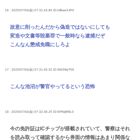
16 : 2025/07/04(金) 07:31:43.94
ID:UiBweXJP0
故意に削ったんだから偽造ではないにしても
変造や文書等毀棄罪で一般時なら逮捕だぞ
こんなん懲戒免職にしろよ
17 : 2025/07/04(金) 07:31:45.32
ID:Sf63WyT00
こんな池沼が警官やってるという恐怖
18 : 2025/07/04(金) 07:32:38.25
ID:5PRdjR9L0
今の免許証はICチップが搭載されていて、警察はそれ
を読み取って確認するから券面の情報はあまり関係な