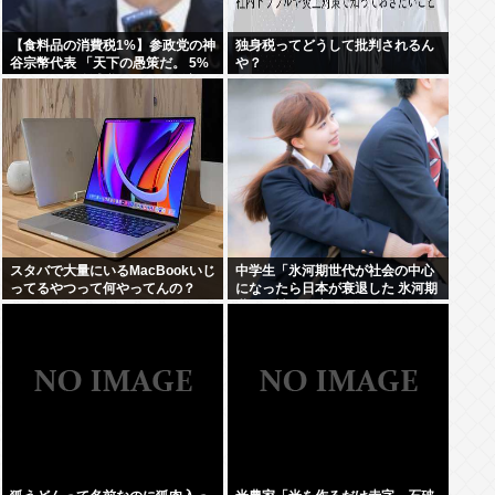
【食料品の消費税1%】参政党の神
独身税ってどうして批判されるん
谷宗幣代表 「天下の愚策だ。 5%
や？
くらいの一律減税でないと経済の
後押しにならない」
スタバで大量にいるMacBookいじ
中学生「氷河期世代が社会の中心
ってるやつって何やってんの？
になったら日本が衰退した 氷河期
世代が社会の癌！」Xで1万いいね