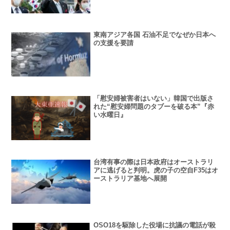
東南アジア各国 石油不足でなぜか日本へ
の支援を要請
「慰安婦被害者はいない」韓国で出版さ
れた“慰安婦問題のタブーを破る本”『赤
い水曜日』
台湾有事の際は日本政府はオーストラリ
アに逃げると判明。虎の子の空自F35はオ
ーストラリア基地へ展開
OSO18を駆除した役場に抗議の電話が殺