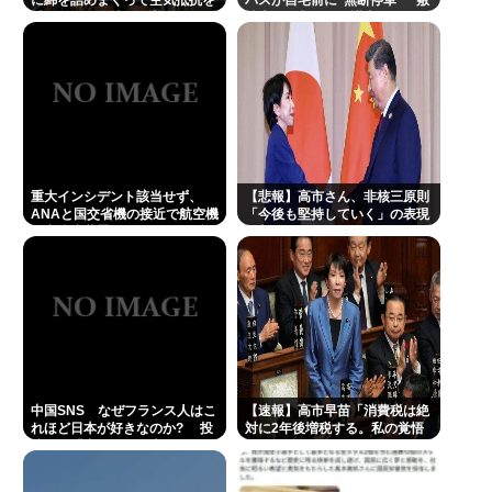
に綿を詰めまくって空気抵抗を
バスが自宅前に“無断停車” 敷
5年前のNHK性加害の出演者は「今も普通の顔して芸
減らすチート技が発覚ｗｗｗ
地内に侵入も…保護者マナーに
「我慢の限界」
能活動してる」ネット「受信料を取るくらいなら詳
細を伝えよ」
【画像】村重杏奈さん(30)のおぱーいがコチラwww
三浦マイルド「その姿は、紛れもなく芸人でした」
清水良太郎さんのステージ回想し追悼
重大インシデント該当せず、
【悲報】高市さん、非核三原則
ANAと国交省機の接近で航空機
「今後も堅持していく」の表現
Powered by livedoor 相互RSS
衝突防止装置（TCAS）の警報
を削除www
が作動したトラブル、羽田空港
沖、全日空に通知
中国SNS なぜフランス人はこ
【速報】高市早苗「消費税は絶
れほど日本が好きなのか? 投
対に2年後増税する。私の覚悟
稿では「中国人も日本が好き」
だ。」
「普通の人は…」[8/6]