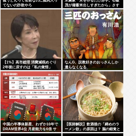
狐うどんって名前なのに狐肉入っ
米農家「米を作るだけ赤字。石破
てないの詐欺やろ
茂が備蓄米出しすぎたから」さす
がに食べて応援しようよ
【1%】高市総理 消費減税めぐり
なんG、説教好きのおっさんしか
2年後に戻すのは「私の覚悟」
遺らなくなる
中国の半導体新星、わずか10年で
【医師解説】飲酒後の「締めのラ
DRAM世界4位 月産能力を6倍 サ
ーメン欲」の原因は？ 脳の錯覚と
ムスン・SK・マイクロンの3社寡
真実