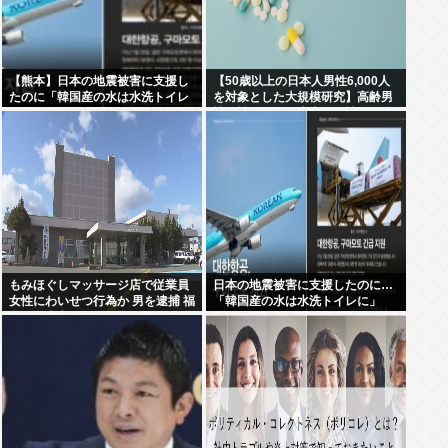
【熊本】日本の地震被害に支援し
【50歳以上の日本人男性6,000人
たのに「韓国産の水は水洗トイレ
を対象とした大規模研究】高齢男
に」
性の性的な最優先事項は性的興奮
もみほぐしマッサージ店で従業員
日本の地震被害に支援したのに…
女性にわいせつ行為か 男を逮捕 福
「韓国産の水は水洗トイレに」
島・郡山市