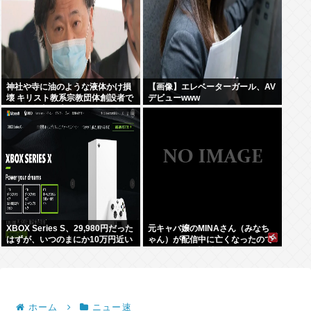
神社や寺に油のような液体かけ損
【画像】エレベーターガール、AV
壊 キリスト教系宗教団体創設者で
デビューwww
医師の金山昌秀に懲役1年6か月、
執行猶予3年の判決
XBOX Series S、29,980円だった
元キャバ嬢のMINAさん（みなち
はずが、いつのまにか10万円近い
ゃん）が配信中に亡くなったので
価格に
はないかとX上で話題に（※動画
あり）
ホーム
ニュー速