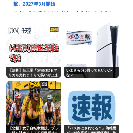
撃、2027年3月開始
こういうお姉さんになりたい人生だったような
パズー「お父さん嘘つき呼ばわりされて死んじゃっ
た」ってセリフあるけど、どんな自殺方法だった
の？
【高市朗報】実質賃金、ぐんぐん上昇！6ヶ月連続増
加。いよいよ国民も豊かさを実感か？インフレ加速
しなければ
【決算】任天堂「Switch2もマ
いまさらps5買ってもいいか
【東京】睡眠時無呼吸症候群診断後に死亡事故=運転
リカも売れまくりで笑いが止ま
な？
らんどすえ！」連結経常利益は
の無職男（34）、独断で治療中断-危険運転致死罪適
前年同期比2.2倍の2061億円に
用も
ディズニーのおいなり巻（600円）、卑猥すぎて賛否
両論www
伊集院光が日刊スポーツの見出しに2度激怒「朝日新
聞系の新聞をやめる」と言い出した背景
【悲報】女子自転車競技、ブラ
「バス停にされてる？」幼稚園