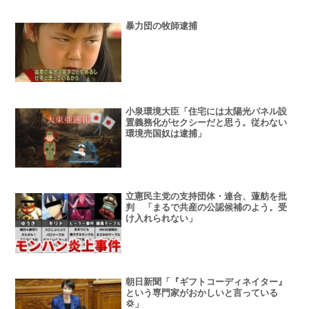
暴力団の牧師逮捕
小泉環境大臣「住宅には太陽光パネル設
置義務化がセクシーだと思う。従わない
環境売国奴は逮捕」
立憲民主党の支持団体・連合、蓮舫を批
判 「まるで共産の公認候補のよう。受
け入れられない」
朝日新聞「『ギフトコーディネイター』
という専門家がおかしいと言っている
💢」