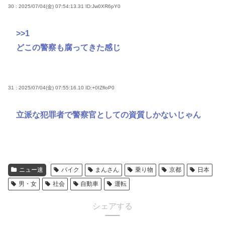
30 : 2025/07/04(金) 07:54:13.31
ID:Jw0XR6pY0
>>1
どこの警察も腐ってきた感じ
31 : 2025/07/04(金) 07:55:16.10
ID:+0IZfloP0
立派な犯罪者で警察官としての資質しかないじゃん
ニュー速
バイク
まんさん
乗り物
京都
日本
男・女
社会
自動車
運転
シェアする