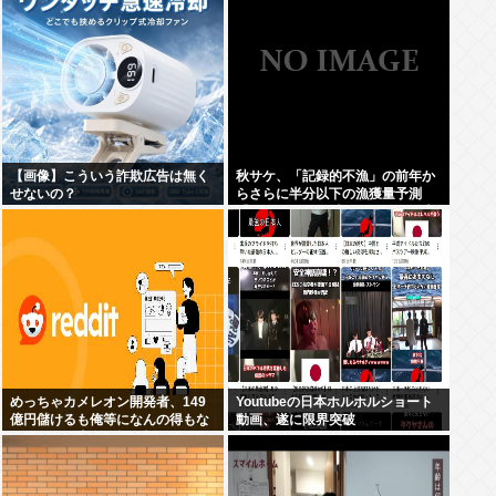
【画像】こういう詐欺広告は無く
秋サケ、「記録的不漁」の前年か
せないの？
らさらに半分以下の漁獲量予測
「なぜこれほど減ったのか、日本
人の叡智を集めてもわからな
い…」
めっちゃカメレオン開発者、149
Youtubeの日本ホルホルショート
億円儲けるも俺等になんの得もな
動画、遂に限界突破
いだろと欧米白人掲示板redditで
話題に