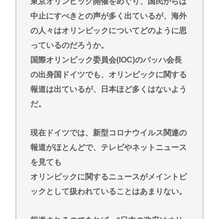
東京オリンピック開催をめぐり、国民からは
支持」言及 [8/10]
中止にすべきとの声が多く出ているが、海外
【朗報】めっちゃカメレオン、売上147億円規模も
の人々はオリンピックについてどのように思
「俺等になんの得もなくこんなもん」
っているのだろうか。
松屋、牛めし、390円、牛丼、業界、激震 | 牛丼って
国際オリンピック委員会(IOC)のバッハ会長
260円くらいじゃなかった？
の出身国ドイツでも、オリンピックに関する
【陽キャ？】ヤリラ系（やりらふぃー）がモテる理
報道は出ているが、日本ほど多くはないよう
由🔥www
だ。
【なぞなぞ】義母、義妹、エ口いのどっち！
スーパーカブとハンターカブで迷っているどっちが
現在ドイツでは、新型コロナウイルス関連の
いいの
報道がほとんどで、テレビやネットニュース
Redditを読んでると外人って日本に対してはよく調
を見ても
べもせずに思い込みで勝手に議論してるよな
オリンピックに関するニュースがメイントピ
ックとして扱われていることはあまりない。
Powered by livedoor 相互RSS