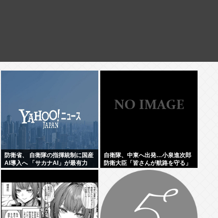
防衛省、 自衛隊の指揮統制に国産
自衛隊、中東へ出発…小泉進次郎
AI導入へ 「サカナAI」が最有力
防衛大臣「皆さんが航路を守る」
www