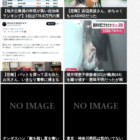
【地方公務員の年収が高い自治体
【悲報】浜辺美波さん、めちゃく
ランキング】1位は776.6万円の東
ちゃADHDだった
京都小平市 (平均年齢41.1歳）、2
位は神奈川県川崎市の776.4万
円、3位は東京都武蔵野市の765.4
万円
【悲報】バットを買って店を出た
望月理恵子容疑者(41)が義弟(44)
お兄さん、いきなり警察に捕まる
を蹴り頃す 意味不明だったが画
www
像みて納得・・・
チンギスハン「敵を殺し富を奪い
東京・神奈川県民は気付いてない