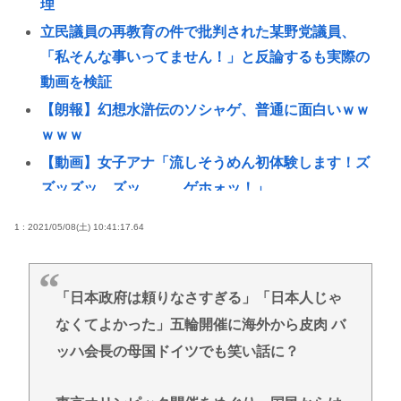
理
立民議員の再教育の件で批判された某野党議員、
「私そんな事いってません！」と反論するも実際の
動画を検証
【朗報】幻想水滸伝のソシャゲ、普通に面白いｗｗ
ｗｗｗ
【動画】女子アナ「流しそうめん初体験します！ズ
ズッズッ…ズッ………ゲホォッ！」
お前らの「AI」の活用法を教えてくれ【ChatGPT、
1 : 2021/05/08(土) 10:41:17.64
Claude】
【画像悲報】吉野家の新メニュー「極旨ステーキ定
食(1498円)」、肉の量が少なすぎて大炎上してしま
「日本政府は頼りなさすぎる」「日本人じゃ
う…www
なくてよかった」五輪開催に海外から皮肉 バ
【悲報】NHKさん、女がいかにイージーモードかを
ッハ会長の母国ドイツでも笑い話に？
わかりやすく放映してしまうwww
東南アジア、台湾問題で中国に傾斜 タイが「統一