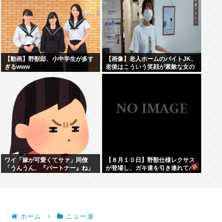
【動画】野獣邸、小中学生が多す
【画像】老人ホームのバイトJK、
ぎるwww
老後はこういう笑顔が素敵な女の
子に介護されたいよな
ワイ「嫁が可愛くてサァ」同僚
【８月１０日】野獣仕様レクサス
「うんうん、『パートナー』ね」
が登場し、ガキ達を引き連れてハ
ーメルンの笛吹き状態となる （※
動画あり）
ホーム
ニュー速