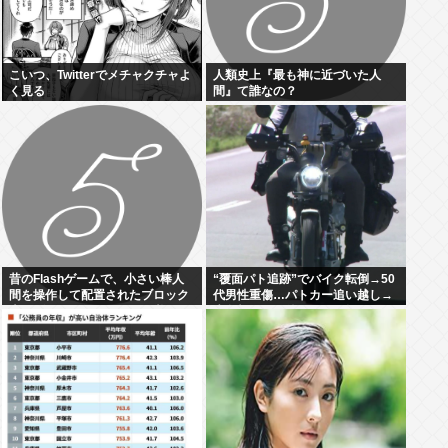
こいつ、Twitterでメチャクチャよ
人類史上『最も神に近づいた人
く見る
間』て誰なの？
昔のFlashゲームで、小さい棒人
“覆面パト追跡”でバイク転倒→50
間を操作して配置されたブロック
代男性重傷…パトカー追い越し→
上でゴールに行くゲーム、覚えて
赤色灯つけた後まもなく転倒
いる人いない？