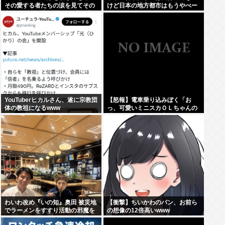
その愛する者たちの涙を見てその
けど日本の地方都市はもうやべー
妻や娘をレ●プするのが最大の喜
ぞ
び」
YouTuberヒカルさん、遂に宗教団
【怒報】電車乗り込みぼく「お
体の教祖になるwww
っ、可愛いミニスカＯＬちゃんの
隣あいてんじゃん！座ったろ！」
→結果w w w w w w w w
わいわ改め『いの知』奥田 被災地
【衝撃】ちいかわのパン、お前ら
でラーメンをすすり活動の邪魔を
の想像の12倍高いwww
行う