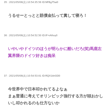
35 : 2021/05/08(土) 10:54:35.56
ID:NFBgT5ai0
うるせーとっとと賠償金払って糞して寝ろ！
36 : 2021/05/08(土) 10:54:52.50
ID:IF+rAKey0
いやいやドイツのほうが明らかに酷いだろ(笑)馬鹿左
翼界隈のドイツ好きは痴呆
37 : 2021/05/08(土) 10:54:53.61
ID:RQX1khGD0
今世界中で日本叩かれてるよなぁ
まぁ普通に考えてオリンピック強行する方が頭おかし
いし叩かれるのも仕方ないか