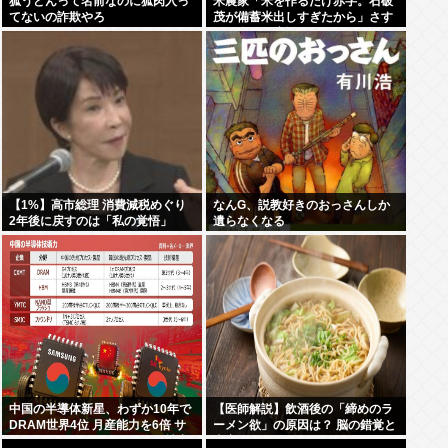
狐うどんって名前なのに狐肉入っ
米農家「米を作るだけ赤字。石破
てないの詐欺やろ
茂が備蓄米出しすぎたから」さす
がに食べて応援しようよ
【1%】高市総理 消費減税めぐり
なんG、説教好きのおっさんしか
2年後に戻すのは「私の覚悟」
遺らなくなる
中国の半導体新星、わずか10年で
【医師解説】飲酒後の「締めのラ
DRAM世界4位 月産能力を6倍 サ
ーメン欲」の原因は？ 脳の錯覚と
ムスン・SK・マイクロンの3社寡
真実