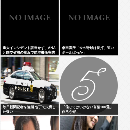
占を圧倒的物量で破壊へ
重大インシデント該当せず、ANA
桑田真澄「今の野球は長打、速い
と国交省機の接近で航空機衝突防
ボールばっか」
止装置（TCAS）の警報が作動し
たトラブル、羽田空港沖、全日空
に通知
毎日新聞記者を逮捕 包丁で夫脅し
「信じてはいけない言葉100選」
た疑い
作ろうぜ