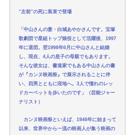
界」
“左前”の死に装束で登場
重大インシデント該当せず、ANAと国交省機の接近
で航空機衝突防止装置（TCAS）の警報が作動したト
ラブル、羽田空港沖、全日空に通知
「中山さんの妻・白城あやかさんです。宝塚
【悲報】高市さん、非核三原則「今後も堅持してい
歌劇団で星組トップ娘役として活躍後、1997
く」の表現を削除www
年に退団。翌1998年6月に中山さんと結婚
中国SNS なぜフランス人はこれほど日本が好きな
し、現在、4人の息子の母親でもあります。
のか? 投稿では「中国人も日本が好き」「普通の人
そんな彼女は、書道家でもある中山さんの書
は…」[8/6]
が『カンヌ映画祭』で展示されることに伴
【東京】睡眠時無呼吸症候群診断後に死亡事故=運転
い、四男とともに現地へ。3人で憧れのレッ
の無職男（34）、独断で治療中断-危険運転致死罪適
ドカーペットを歩いたのです」（芸能ジャー
用も
ナリスト）
ディズニーのおいなり巻（600円）、卑猥すぎて賛否
両論www
カンヌ映画祭といえば、1946年に始まって
以来、世界中から一流の映画人が集う映画の
Powered by livedoor 相互RSS