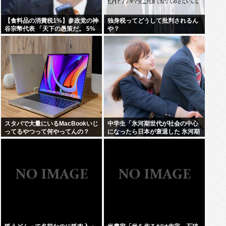
【食料品の消費税1%】参政党の神
独身税ってどうして批判されるん
谷宗幣代表 「天下の愚策だ。 5%
や？
くらいの一律減税でないと経済の
後押しにならない」
スタバで大量にいるMacBookいじ
中学生「氷河期世代が社会の中心
ってるやつって何やってんの？
になったら日本が衰退した 氷河期
世代が社会の癌！」Xで1万いいね