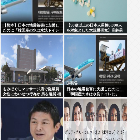
【熊本】日本の地震被害に支援し
【50歳以上の日本人男性6,000人
たのに「韓国産の水は水洗トイレ
を対象とした大規模研究】高齢男
に」
性の性的な最優先事項は性的興奮
もみほぐしマッサージ店で従業員
日本の地震被害に支援したのに…
女性にわいせつ行為か 男を逮捕 福
「韓国産の水は水洗トイレに」
島・郡山市