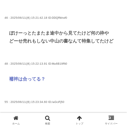
46 : 2025/06/11(水) 15:21:42.18
ID:DDQRkhsf0
ぼけーっとたまたま途中から見てたけど何の枠や
どーせ売れもしない中山の書なんて特集してたけど
48 : 2025/06/11(水) 15:22:13.91
ID:Mu6B19Ri0
襦袢は合ってる？
55 : 2025/06/11(水) 15:23:34.60
ID:/aGciFj50
>>48
ホーム
検索
トップ
サイドバー
うっすらとしか見えないけど襦袢も左前に見えるな