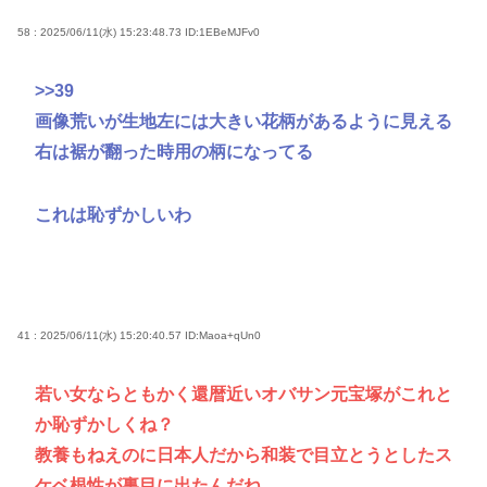
58 : 2025/06/11(水) 15:23:48.73
ID:1EBeMJFv0
>>39
画像荒いが生地左には大きい花柄があるように見える
右は裾が翻った時用の柄になってる
これは恥ずかしいわ
41 : 2025/06/11(水) 15:20:40.57
ID:Maoa+qUn0
若い女ならともかく還暦近いオバサン元宝塚がこれと
か恥ずかしくね？
教養もねえのに日本人だから和装で目立とうとしたス
ケベ根性が裏目に出たんだね