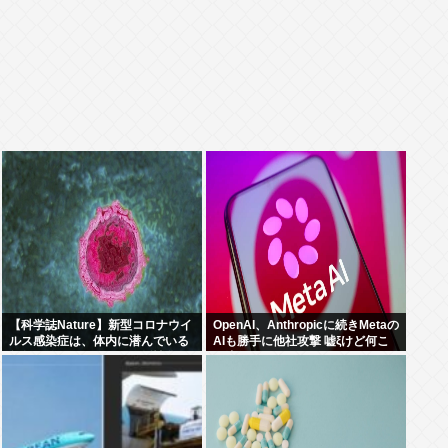
【科学誌Nature】新型コロナウイ
OpenAI、Anthropicに続きMetaの
ルス感染症は、体内に潜んでいる
AIも勝手に他社攻撃 嘘ξけど何こ
無数の休眠ウイルスを再活性化
れ流行ってんの？
し、人々に重篤な病気を引き起こ
す