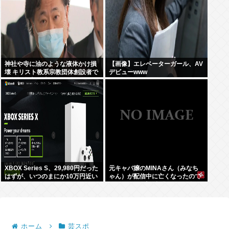
神社や寺に油のような液体かけ損
【画像】エレベーターガール、AV
壊 キリスト教系宗教団体創設者で
デビューwww
医師の金山昌秀に懲役1年6か月、
執行猶予3年の判決
XBOX Series S、29,980円だった
元キャバ嬢のMINAさん（みなち
はずが、いつのまにか10万円近い
ゃん）が配信中に亡くなったので
価格に
はないかとX上で話題に（※動画
あり）
ホーム
芸スポ