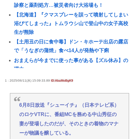
診察と薬剤処方…被災者向け大浴場も！
【北海道】『クマスプレーを誤って噴射してしまい
浴びてしまった』トムラウシ山で登山中の女子高校
生が熊除
【土用丑の日に食中毒】ドン・キホーテ出店の露店
で「うなぎの蒲焼」食べ14人が発熱や下痢
おまえらが今までに使った事がある【ズル休み】の
理由
【悲報】女子自転車競技、ブラに綿を詰めまくって
1 : 2025/06/11(水) 15:09:33.89
ID:AbaMoBgK9
空気抵抗を減らすチート技が発覚ｗｗｗ
パズー「お父さん嘘つき呼ばわりされて死んじゃっ
6月8日放送『シューイチ』（日本テレビ系）
た」ってセリフあるけど、どんな自殺方法だった
のロケVTRに、番組MCを務める中山秀征の
の？
妻が登場したのだが、そのときの着物のマナ
「バス停にされてる？」幼稚園バスが自宅前に“無断
停車” 敷地内に侵入も…保護者マナーに「我慢の限
ーが物議を醸している。