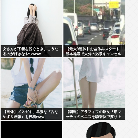
女さんが下着を脱ぐとき、こうな
【最大9連休】お盆休みスタート
るのが好きなやつwww
熊本地震で大分の温泉キャンセル
相次ぐ 被害なしでも旅行先変更
【画像】メスガキ、卑猥な『舌な
【朗報】アラフィフの熟女『細マ
めずり画像』を投稿www
ッチョのペニスを騎乗位で擦り上
げたい』