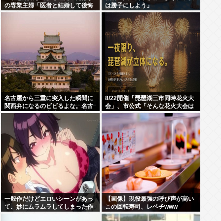
の専業主婦「医者と結婚して後悔
は勝子にしよう」
している」
名古屋から三重に突入した瞬間に
8/22開催「琵琶湖三市同時花火大
関西弁になるのビビるよな。名古
会」、市公式「そんな花火大会は
屋はまだ関東の言葉みたいな感じ
存在しない」→ SNS阿鼻叫喚
なのに
一般作だけどエロいシーンがあっ
【画像】現役最強の呼び声が高い
て、妙にムラムラしてしまった作
この回転寿司、レベチwww
品