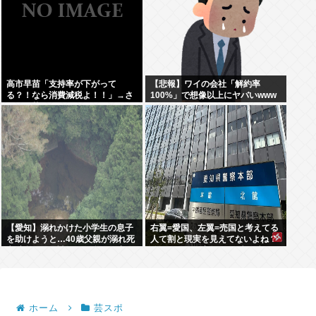
高市早苗「支持率が下がって
【悲報】ワイの会社「解約率
る？！なら消費減税よ！！」→さ
100%」で想像以上にヤバいwww
らに下落
【愛知】溺れかけた小学生の息子
右翼=愛国、左翼=売国と考えてる
を助けようと…40歳父親が溺れ死
人て割と現実を見えてないよね？
亡 家族3人で川遊びに 息子は妻に
他国のカルト宗教とズブズブなの
助けられる
が愛国なの？
ホーム
芸スポ